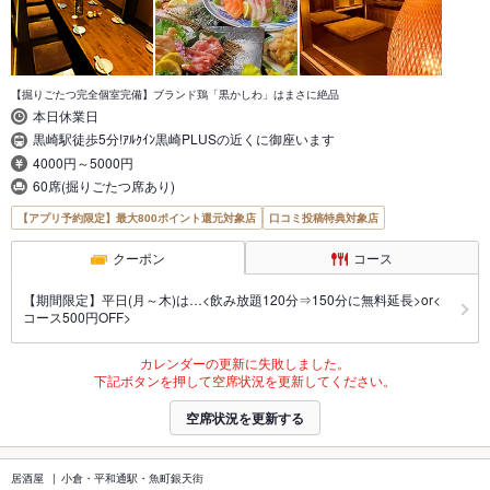
【掘りごたつ完全個室完備】ブランド鶏「黒かしわ」はまさに絶品
本日休業日
黒崎駅徒歩5分!ｱﾙｸｲﾝ黒崎PLUSの近くに御座います
4000円～5000円
60席(掘りごたつ席あり)
【アプリ予約限定】最大800ポイント還元対象店
口コミ投稿特典対象店
クーポン
コース
【期間限定】平日(月～木)は…<飲み放題120分⇒150分に無料延長>or<
コース500円OFF>
カレンダーの更新に失敗しました。
下記ボタンを押して空席状況を更新してください。
空席状況を更新する
居酒屋
小倉・平和通駅・魚町銀天街