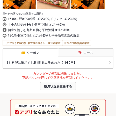
扉付きの落ち着いた個室をご用意！
16:00～翌0:00(料理L.O.23:00,ドリンクL.O.23:30)
【小倉駅徒歩3分】個室で愉しむ九州名物
個室で愉しむ九州名物と平松漁港直送の鮮魚
180席(個室で愉しむ九州名物と平松漁港直送の鮮魚)
【アプリ予約限定】最大800ポイント還元対象店
口コミ投稿特典対象店
クーポン
コース
【お料理は単品で】2時間飲み放題のみ【1980円】
カレンダーの更新に失敗しました。
下記ボタンを押して空席状況を更新してください。
空席状況を更新する