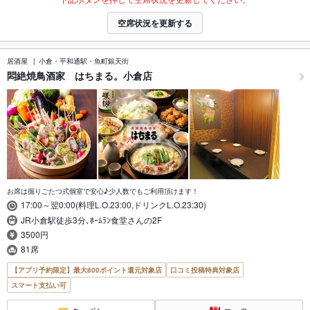
空席状況を更新する
居酒屋
小倉・平和通駅・魚町銀天街
悶絶焼鳥酒家 はちまる。小倉店
お席は掘りごたつ式個室で安心♪少人数でもご利用頂けます！
17:00～翌0:00(料理L.O.23:00,ドリンクL.O.23:30)
JR小倉駅徒歩3分､ﾎｰﾑﾗﾝ食堂さんの2F
3500円
81席
【アプリ予約限定】最大800ポイント還元対象店
口コミ投稿特典対象店
スマート支払い可