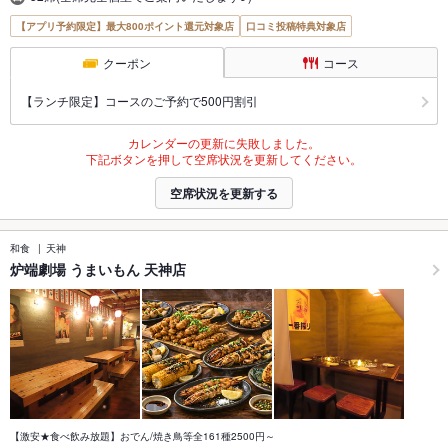
【アプリ予約限定】最大800ポイント還元対象店
口コミ投稿特典対象店
クーポン
コース
【ランチ限定】コースのご予約で500円割引
カレンダーの更新に失敗しました。
下記ボタンを押して空席状況を更新してください。
空席状況を更新する
和食
天神
炉端劇場 うまいもん 天神店
【激安★食べ飲み放題】おでん/焼き鳥等全161種2500円～