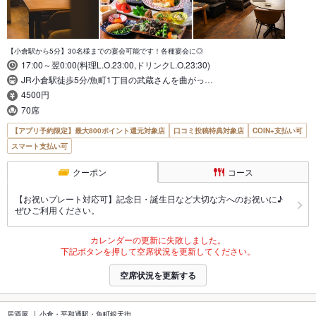
【小倉駅から5分】30名様までの宴会可能です！各種宴会に◎
17:00～翌0:00(料理L.O.23:00,ドリンクL.O.23:30)
JR小倉駅徒歩5分/魚町1丁目の武蔵さんを曲がっ…
4500円
70席
【アプリ予約限定】最大800ポイント還元対象店
口コミ投稿特典対象店
COIN+支払い可
スマート支払い可
クーポン
コース
【お祝いプレート対応可】記念日・誕生日など大切な方へのお祝いに♪
ぜひご利用ください。
カレンダーの更新に失敗しました。
下記ボタンを押して空席状況を更新してください。
空席状況を更新する
居酒屋
小倉・平和通駅・魚町銀天街