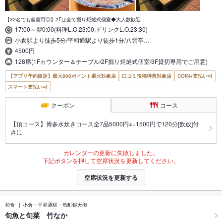
【32名でも個室可◎】2Fは全て掘り炬燵式個室◆大人数歓迎
17:00～翌0:00(料理L.O.23:00,ドリンクL.O.23:30)
小倉駅より徒歩5分/平和通駅より徒歩1分/八雲亭…
4500円
128席(1Fカウンター＆テーブル/2F掘り炬燵式個室/3F貸切専用でご用意)
【アプリ予約限定】最大800ポイント還元対象店
口コミ投稿特典対象店
COIN+支払い可
スマート支払い可
クーポン
コース
【頂コース】博多水炊きコース全7品5000円※+1500円で120分[飲放]付
きに
カレンダーの更新に失敗しました。
下記ボタンを押して空席状況を更新してください。
空席状況を更新する
和食
小倉・平和通駅・魚町銀天街
旬魚と旬菜 竹なか