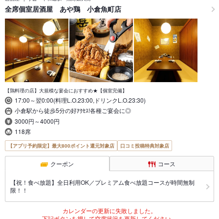
全席個室居酒屋 あや鶏 小倉魚町店
【鶏料理の店】大規模な宴会におすすめ★【個室完備】
17:00～翌0:00(料理L.O.23:00,ドリンクL.O.23:30)
小倉駅から徒歩5分の好ｱｸｾｽ!各種ご宴会に◎
3000円～4000円
118席
【アプリ予約限定】最大800ポイント還元対象店
口コミ投稿特典対象店
クーポン
コース
【祝！食べ放題】全日利用OK／プレミアム食べ放題コースが時間無制
限！！
カレンダーの更新に失敗しました。
下記ボタンを押して空席状況を更新してください。