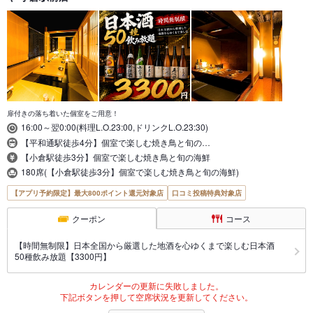
扉付きの落ち着いた個室をご用意！
16:00～翌0:00(料理L.O.23:00,ドリンクL.O.23:30)
【平和通駅徒歩4分】個室で楽しむ焼き鳥と旬の…
【小倉駅徒歩3分】個室で楽しむ焼き鳥と旬の海鮮
180席(【小倉駅徒歩3分】個室で楽しむ焼き鳥と旬の海鮮)
【アプリ予約限定】最大800ポイント還元対象店
口コミ投稿特典対象店
クーポン
コース
【時間無制限】日本全国から厳選した地酒を心ゆくまで楽しむ日本酒
50種飲み放題【3300円】
カレンダーの更新に失敗しました。
下記ボタンを押して空席状況を更新してください。