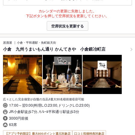
カレンダーの更新に失敗しました。
下記ボタンを押して空席状況を更新してください。
空席状況を更新する
居酒屋
小倉・平和通駅・魚町銀天街
小倉 九州うまいもん通り かんてきや 小倉鍛冶町店
広々とした完全個室が自慢の当店♪最大30名様前後収容可能
17:00～翌0:00(料理L.O.23:00,ドリンクL.O.23:00)
JR小倉駅徒歩7分､ﾓﾉﾚｰﾙ平和通り駅徒歩3分
3000円前後
63席
【アプリ予約限定】最大800ポイント還元対象店
口コミ投稿特典対象店