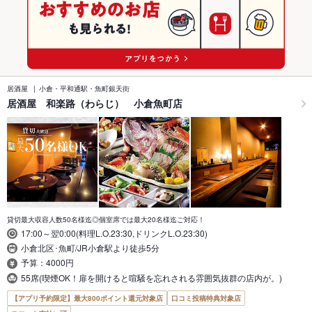
居酒屋
小倉・平和通駅・魚町銀天街
居酒屋 和楽路（わらじ） 小倉魚町店
貸切最大収容人数50名様迄◎個室席では最大20名様迄ご対応！
17:00～翌0:00(料理L.O.23:30,ドリンクL.O.23:30)
小倉北区･魚町/JR小倉駅より徒歩5分
予算：4000円
55席(喫煙OK！扉を開けると喧騒を忘れされる雰囲気抜群の店内が。)
【アプリ予約限定】最大800ポイント還元対象店
口コミ投稿特典対象店