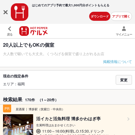
はじめてのアプリ予約で最大
1,000円分ポイントもらえる
ダウンロード
アプリで開く
戻る
マイメニュー
20人以上でもOKの個室
大人数で騒いでも大丈夫。くつろげる個室で盛り上がれるお店
掲載情報について
現在の指定条件
変更
エリア：福岡
検索結果
170件
（1～20件）
PR
居酒屋
博多駅（筑紫口・中央街）
活イカと活魚料理 博多かわはぎ亭
生簀料理はおまかせください
11:00～16:00(料理L.O.15:30,ドリンク