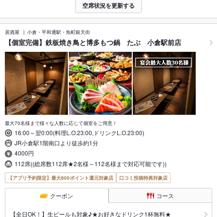
空席状況を更新する
居酒屋
小倉・平和通駅・魚町銀天街
【個室完備】鉄板焼き鳥と博多もつ鍋 たぶ 小倉駅前店
最大70名様まで様々な人数に応じて個室をご用意！
16:00～翌0:00(料理L.O.23:00,ドリンクL.O.23:00)
JR小倉駅1階南口より徒歩約1分
4000円
112席((総席数112席★2名様～112名様まで対応可能です))
【アプリ予約限定】最大800ポイント還元対象店
口コミ投稿特典対象店
クーポン
コース
【全日OK！】生ビールも対象♪★お好きなドリンク1杯無料★