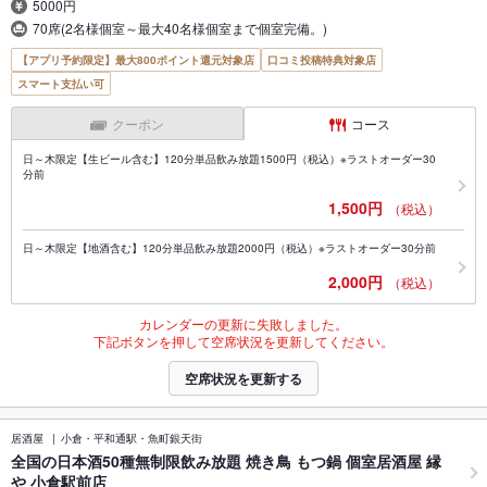
5000円
70席(2名様個室～最大40名様個室まで個室完備。)
【アプリ予約限定】最大800ポイント還元対象店
口コミ投稿特典対象店
スマート支払い可
クーポン
コース
日～木限定【生ビール含む】120分単品飲み放題1500円（税込）※ラストオーダー30
分前
1,500円
（税込）
日～木限定【地酒含む】120分単品飲み放題2000円（税込）※ラストオーダー30分前
2,000円
（税込）
カレンダーの更新に失敗しました。
下記ボタンを押して空席状況を更新してください。
空席状況を更新する
居酒屋
小倉・平和通駅・魚町銀天街
全国の日本酒50種無制限飲み放題 焼き鳥 もつ鍋 個室居酒屋 縁
や 小倉駅前店