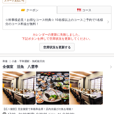
スマート支払い可
クーポン
コース
☆幹事様必見！お得なコース特典☆ 10名様以上のコースご予約で1名様
分のコース料金が無料！
カレンダーの更新に失敗しました。
下記ボタンを押して空席状況を更新してください。
空席状況を更新する
和食
小倉・平和通駅・魚町銀天街
全個室 活魚 八雲亭
【広々個室】完全個室で本格和会席！店内水揚げの魚を堪能！
17:00～21:00(料理L.O.20:30,ドリンクL.O.20:30)