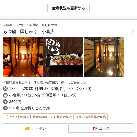
空席状況を更新する
居酒屋
小倉・平和通駅・魚町銀天街
もつ鍋 田しゅう 小倉店
和情緒溢れる店内は、落ち着いた雰囲気…様々なご宴会に◎
18:00～翌0:00(料理L.O.23:00,ドリンクL.O.23:30)
小倉駅より徒歩5分/平和通駅より徒歩2分
3500円
150席(全席掘りごたつ席。)
【アプリ予約限定】最大350ポイント還元対象店
口コミ投稿特典対象店
クーポン
コース