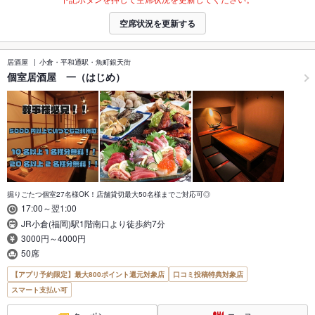
空席状況を更新する
居酒屋
小倉・平和通駅・魚町銀天街
個室居酒屋 一（はじめ）
掘りごたつ個室27名様OK！店舗貸切最大50名様までご対応可◎
17:00～翌1:00
JR小倉(福岡)駅1階南口より徒歩約7分
3000円～4000円
50席
【アプリ予約限定】最大800ポイント還元対象店
口コミ投稿特典対象店
スマート支払い可