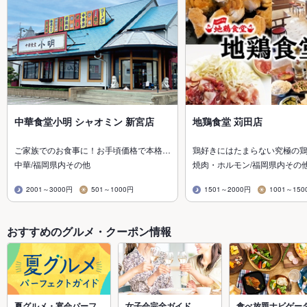
中華食堂小明 シャオミン 新宮店
地鶏食堂 苅田店
ご家族でのお食事に！お手頃価格で本格…
鶏好きにはたまらない究極の
中華/福岡県内その他
焼肉・ホルモン/福岡県内その
2001～3000円
501～1000円
1501～2000円
1001～150
おすすめのグルメ・クーポン情報
夏グルメ・宴会パーフ
女子会完全ガイド
食べ放題ナビゲー