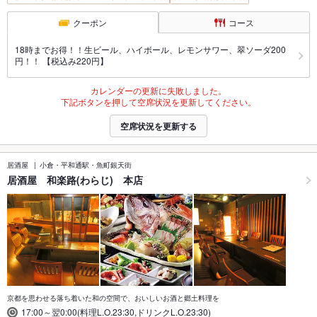
クーポン
コース
18時までお得！！生ビール、ハイボール、レモンサワー、翠ソーダ200
円！！ 【税込み220円】
カレンダーの更新に失敗しました。
下記ボタンを押して空席状況を更新してください。
空席状況を更新する
居酒屋
小倉・平和通駅・魚町銀天街
居酒屋 和楽路(わらじ) 本店
京都を思わせる落ち着いた和の空間で、おいしいお酒と郷土料理を
17:00～翌0:00(料理L.O.23:30,ドリンクL.O.23:30)