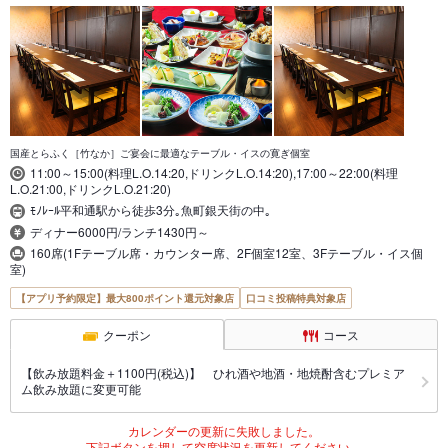
国産とらふく［竹なか］ご宴会に最適なテーブル・イスの寛ぎ個室
11:00～15:00(料理L.O.14:20,ドリンクL.O.14:20),17:00～22:00(料理
L.O.21:00,ドリンクL.O.21:20)
ﾓﾉﾚｰﾙ平和通駅から徒歩3分｡魚町銀天街の中｡
ディナー6000円/ランチ1430円～
160席(1Fテーブル席・カウンター席、2F個室12室、3Fテーブル・イス個
室)
【アプリ予約限定】最大800ポイント還元対象店
口コミ投稿特典対象店
クーポン
コース
【飲み放題料金＋1100円(税込)】 ひれ酒や地酒・地焼酎含むプレミア
ム飲み放題に変更可能
カレンダーの更新に失敗しました。
下記ボタンを押して空席状況を更新してください。