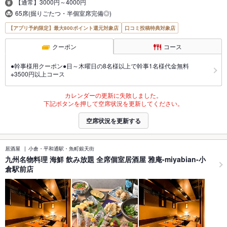
【通常】3000円～4000円
65席(掘りごたつ・半個室席完備◎)
【アプリ予約限定】最大800ポイント還元対象店
口コミ投稿特典対象店
クーポン
コース
●幹事様用クーポン●日～木曜日の8名様以上で幹事1名様代金無料
※3500円以上コース
カレンダーの更新に失敗しました。
下記ボタンを押して空席状況を更新してください。
空席状況を更新する
居酒屋
小倉・平和通駅・魚町銀天街
九州名物料理 海鮮 飲み放題 全席個室居酒屋 雅庵-miyabian-小
倉駅前店