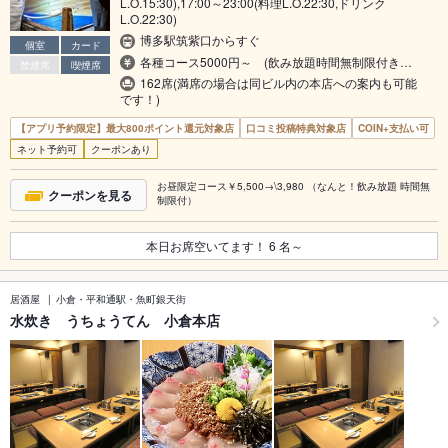
L.O.15:30),17:00～23:00(料理L.O.22:30,ドリンク
L.O.22:30)
博多駅筑紫口からすぐ
個室
カード
各種コース5000円～ (飲み放題時間無制限付き…
禁煙席
喫煙席
162席(満席の場合は同ビル内の本店への案内も可能
です！)
【アプリ予約限定】最大800ポイント還元対象店
口コミ投稿特典対象店
COIN+支払い可
ネット予約可
クーポンあり
お昼限定コース￥5,500→\3,980 （なんと！飲み放題 時間無
クーポンを見る
制限付）
本日お席空いてます！
6
名～
居酒屋
小倉・平和通駅・魚町銀天街
水炊き うちょうてん 小倉本店