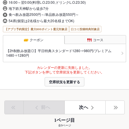
16:00～翌0:00(料理L.O.23:00,ドリンクL.O.23:30)
地下鉄天神駅から徒歩7分
食べ飲み放題2500円～/単品飲み放題550円～
54席(個室は2名様から最大20名様までOK)
【アプリ予約限定】最大800ポイント還元対象店
口コミ投稿特典対象店
クーポン
コース
【2h制飲み放題◎】平日特典スタンダード1280⇒980円/プレミアム
1480⇒1280円
カレンダーの更新に失敗しました。
下記ボタンを押して空席状況を更新してください。
空席状況を更新する
前へ
次へ
1ページ目
全9ページ