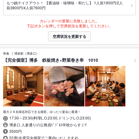
もつ鍋テイクアウト！ 【醤油味・味噌味・和だし】 1人前1900円/2人
前3800円/4人前7600円
カレンダーの更新に失敗しました。
下記ボタンを押して空席状況を更新してください。
空席状況を更新する
和食
博多駅（博多口）
【完全個室】博多 鉄板焼き×野菜巻き串 1010
最大２８名様迄対応できる個室。ゆったり宴会に最適！
17:30～23:30(料理L.O.23:00,ドリンクL.O.23:00)
博多口 人参通りの公務員ﾋﾞｼﾞﾈｽ学校からすぐ!!
3500円
52席(全席完全個室でご案内いたします♪)