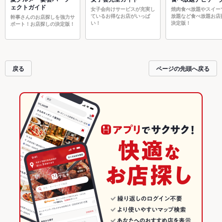
ェクトガイド
女子会向けサービスが充実し
焼肉食べ放題やスイー
ているお得なお店がいっぱ
放題など食べ放題お店
幹事さんのお店探しを強力サ
い！
決定版！
ポート！お店探しの決定版！
戻る
ページの先頭へ戻る