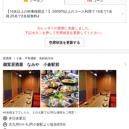
クーポン
コース
【10名以上の幹事様限定！】 5000円以上のコース利用で 10名で1名
様.20名で2名様無料♪
カレンダーの更新に失敗しました。
下記ボタンを押して空席状況を更新してください。
空席状況を更新する
居酒屋
小倉・平和通駅・魚町銀天街
個室居酒屋 なみや 小倉駅前
40名様まででしたら、どの人数でもOKな個室をご用意！
本日休業日
北九州ﾓﾉﾚｰﾙ,JR小倉駅より徒歩約5分