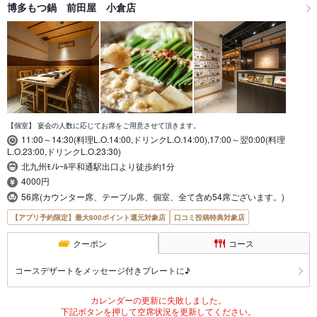
博多もつ鍋 前田屋 小倉店
【個室】 宴会の人数に応じてお席をご用意させて頂きます。
11:00～14:30(料理L.O.14:00,ドリンクL.O.14:00),17:00～翌0:00(料理
L.O.23:00,ドリンクL.O.23:30)
北九州ﾓﾉﾚｰﾙ平和通駅出口より徒歩約1分
4000円
56席(カウンター席、テーブル席、個室、全て含め54席ございます。)
【アプリ予約限定】最大800ポイント還元対象店
口コミ投稿特典対象店
クーポン
コース
コースデザートをメッセージ付きプレートに♪
カレンダーの更新に失敗しました。
下記ボタンを押して空席状況を更新してください。