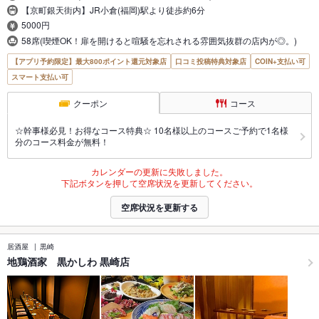
【京町銀天街内】JR小倉(福岡)駅より徒歩約6分
5000円
58席(喫煙OK！扉を開けると喧騒を忘れされる雰囲気抜群の店内が◎。)
【アプリ予約限定】最大800ポイント還元対象店
口コミ投稿特典対象店
COIN+支払い可
スマート支払い可
クーポン
コース
☆幹事様必見！お得なコース特典☆ 10名様以上のコースご予約で1名様
分のコース料金が無料！
カレンダーの更新に失敗しました。
下記ボタンを押して空席状況を更新してください。
空席状況を更新する
居酒屋
黒崎
地鶏酒家 黒かしわ 黒崎店