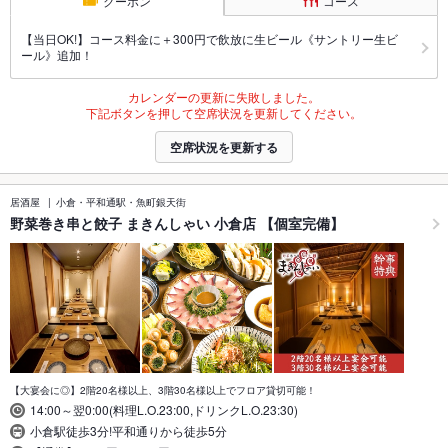
クーポン
コース
【当日OK!】コース料金に＋300円で飲放に生ビール《サントリー生ビ
ール》追加！
カレンダーの更新に失敗しました。
下記ボタンを押して空席状況を更新してください。
空席状況を更新する
居酒屋
小倉・平和通駅・魚町銀天街
野菜巻き串と餃子 まきんしゃい 小倉店 【個室完備】
【大宴会に◎】2階20名様以上、3階30名様以上でフロア貸切可能！
14:00～翌0:00(料理L.O.23:00,ドリンクL.O.23:30)
小倉駅徒歩3分!平和通りから徒歩5分