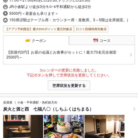
JR小倉駅より徒歩3分/ﾓﾉﾚｰﾙ平和通駅から徒歩2分
5500円＜昼宴会も承ります＞
150席(2階はテーブル席・カウンター席・座敷席。3～5階は全席個室。)
【アプリ予約限定】最大800ポイント還元対象店
口コミ投稿特典対象店
クーポン
コース
【部屋代0円】お昼の会議とお食事がセットに！最大70名完全個室
2500円～
カレンダーの更新に失敗しました。
下記ボタンを押して空席状況を更新してください。
空席状況を更新する
居酒屋
小倉・平和通駅・魚町銀天街
炭火と酒と酉 七福八〇（しちふくはちまる）