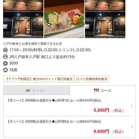
八戸の鮮魚とお酒を個室で堪能できるお店
17:00～23:00(料理L.O.22:00,ドリンクL.O.22:30)
JR八戸線本八戸駅 南口より徒歩約13分
3000
78席
【アプリ予約限定】最大800ポイント還元対象店
口コミ投稿特典対象店
クーポン
コース
【雪コース】2時間飲み放題付き◆お料理7品 お一人様5500円(税込)
5,500円
（税込）
【月コース】2時間飲み放題付き◆お料理8品 お一人様6600円(税込)
6,600円
（税込）