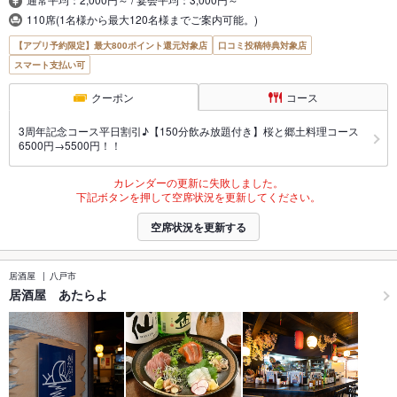
110席(1名様から最大120名様までご案内可能。)
【アプリ予約限定】最大800ポイント還元対象店
口コミ投稿特典対象店
スマート支払い可
クーポン
コース
3周年記念コース平日割引♪【150分飲み放題付き】桜と郷土料理コース
6500円→5500円！！
カレンダーの更新に失敗しました。
下記ボタンを押して空席状況を更新してください。
空席状況を更新する
居酒屋
八戸市
居酒屋 あたらよ