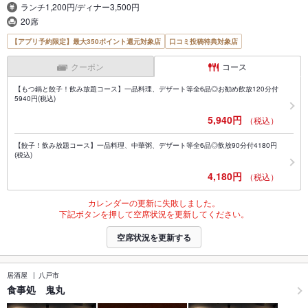
ランチ1,200円/ディナー3,500円
20席
【アプリ予約限定】最大350ポイント還元対象店
口コミ投稿特典対象店
クーポン
コース
【もつ鍋と餃子！飲み放題コース】一品料理、デザート等全6品◎お勧め飲放120分付
5940円(税込)
5,940円
（税込）
【餃子！飲み放題コース】一品料理、中華粥、デザート等全6品◎飲放90分付4180円
(税込)
4,180円
（税込）
カレンダーの更新に失敗しました。
下記ボタンを押して空席状況を更新してください。
空席状況を更新する
居酒屋
八戸市
食事処 鬼丸