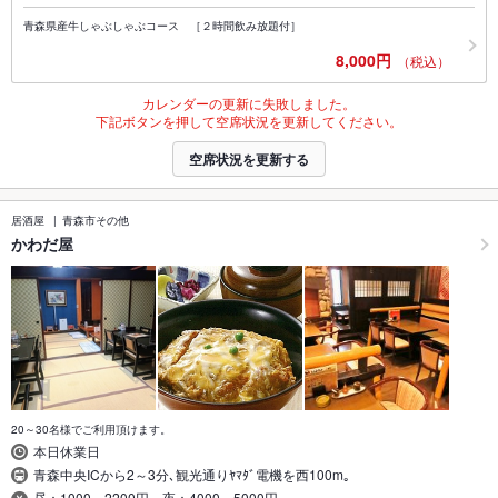
青森県産牛しゃぶしゃぶコース ［２時間飲み放題付］
8,000円
（税込）
カレンダーの更新に失敗しました。
下記ボタンを押して空席状況を更新してください。
空席状況を更新する
居酒屋
青森市その他
かわだ屋
20～30名様でご利用頂けます。
本日休業日
青森中央ICから2～3分､観光通りﾔﾏﾀﾞ電機を西100m｡
昼：1000～2200円、夜：4000～5000円