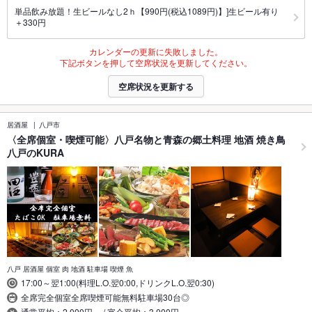
単品飲み放題！生ビールなし2ｈ【990円(税込1089円)】]生ビール有り
＋330円
カレンダーの更新に失敗しました。
下記ボタンを押して空席状況を更新してください。
空席状況を更新する
居酒屋
八戸市
〈全席個室・喫煙可能〉八戸名物と青森の郷土料理 地酒 焼き鳥
八戸のKURA
八戸 居酒屋 個室 肉 地酒 駐車場 喫煙 魚
17:00～翌1:00(料理L.O.翌0:00,ドリンクL.O.翌0:30)
全席完全個室全席喫煙可能無料駐車場30台◎
通常平均：2,000円～ / 宴会平均：3,000円～