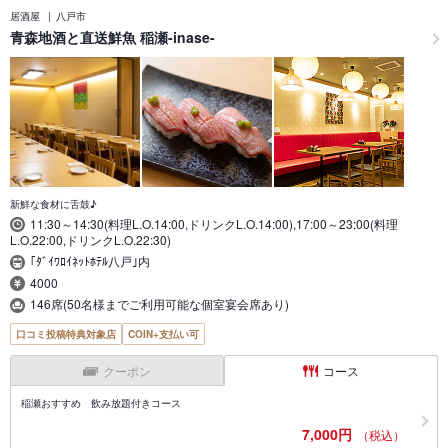
居酒屋
八戸市
青森地酒と直送鮮魚 稲瀬-inase-
新鮮な食材に舌鼓♪
11:30～14:30(料理L.O.14:00,ドリンクL.O.14:00),17:00～23:00(料理
L.O.22:00,ドリンクL.O.22:30)
｢ﾀﾞｲﾜﾛｲﾈｯﾄﾎﾃﾙ八戸｣内
4000
146席(50名様までご利用可能な個室宴会席あり)
口コミ投稿特典対象店
COIN+支払い可
クーポン
コース
稲瀬おすすめ 飲み放題付きコース
7,000円
（税込）