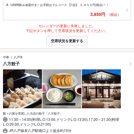
A《2時間飲み放題付き》お手軽おでんコース 【7品】 ３,８５０円(税込)！！
3,850円
（税込）
カレンダーの更新に失敗しました。
下記ボタンを押して空席状況を更新してください。
空席状況を更新する
中華
八戸市
八方餃子
数々の賞を受賞した当店の餃子「八方餃子」
11:30～14:00(料理L.O.13:00,ドリンクL.O.13:30),17:30～21:30(料理
L.O.20:30,ドリンクL.O.21:00)
JR八戸線本八戸駅南口より徒歩約15分