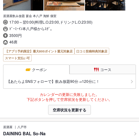
居酒屋飲み放題 宴会 本八戸 海鮮 個室
17:00～翌0:00(料理L.O.23:00,ドリンクL.O.23:00)
ﾄﾞｰﾐｰｲﾝ本八戸様からｽｸﾞ｡
3500円
46席
【アプリ予約限定】最大800ポイント還元対象店
口コミ投稿特典対象店
スマート支払い可
クーポン
コース
【あたらよSNSフォローで】飲み放題90分→120分に！
カレンダーの更新に失敗しました。
下記ボタンを押して空席状況を更新してください。
空席状況を更新する
居酒屋
八戸市
DAINING BAL So-Na