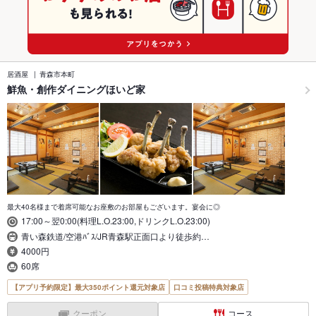
居酒屋
青森市本町
鮮魚・創作ダイニングほいど家
最大40名様まで着席可能なお座敷のお部屋もございます。宴会に◎
17:00～翌0:00(料理L.O.23:00,ドリンクL.O.23:00)
青い森鉄道/空港ﾊﾞｽ/JR青森駅正面口より徒歩約…
4000円
60席
【アプリ予約限定】最大350ポイント還元対象店
口コミ投稿特典対象店
クーポン
コース