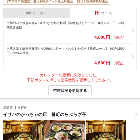
【アプリ予約限定】最大800ポイント還元対象店
口コミ投稿特典対象店
クーポン
コース
十和田バラ焼きやせんべい汁など郷土料理【名物お試しコース】 8品 4,000円 2.5時
間飲み放題
4,000円
（税込）
当店人気！鮮魚三種盛りや3種のステーキ・スタミナ焼き【厳選コース】 10品4,500
円2.5h飲み放題
4,500円
（税込）
カレンダーの更新に失敗しました。
下記ボタンを押して空席状況を更新してください。
空席状況を更新する
居酒屋
八戸市
イサバのかっちゃの店 肴町のらぷらざ亭