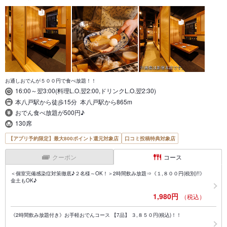
お通しおでんが５００円で食べ放題！！
16:00～翌3:00(料理L.O.翌2:00,ドリンクL.O.翌2:30)
本八戸駅から徒歩15分 本八戸駅から865m
おでん食べ放題が500円♪
130席
【アプリ予約限定】最大800ポイント還元対象店
口コミ投稿特典対象店
クーポン
コース
＜個室完備感染症対策徹底♪２名様～OK！＞2時間飲み放題⇒《１,８００円(税別)!!》
金土もOK♪
1,980円
（税込）
《2時間飲み放題付き》お手軽おでんコース 【7品】 ３,８５０円(税込)！！