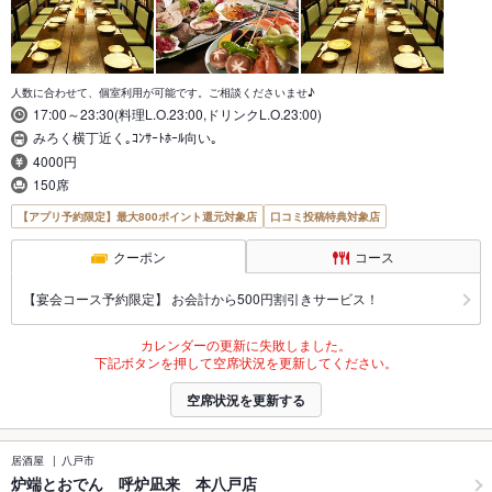
人数に合わせて、個室利用が可能です。ご相談くださいませ♪
17:00～23:30(料理L.O.23:00,ドリンクL.O.23:00)
みろく横丁近く｡ｺﾝｻｰﾄﾎｰﾙ向い｡
4000円
150席
【アプリ予約限定】最大800ポイント還元対象店
口コミ投稿特典対象店
クーポン
コース
【宴会コース予約限定】 お会計から500円割引きサービス！
カレンダーの更新に失敗しました。
下記ボタンを押して空席状況を更新してください。
空席状況を更新する
居酒屋
八戸市
炉端とおでん 呼炉凪来 本八戸店