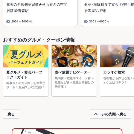
充実の全席個室完備★落ち着きの空間
個室×海鮮和食で宴会!!喫煙可
居酒屋/青森駅
居酒屋/八戸市
2001～3000円
3001～4000円
おすすめのグルメ・クーポン情報
夏グルメ・宴会パーフ
食べ放題ナビゲーター
カラオケ検索
ェクトガイド
焼肉食べ放題やスイーツ食べ
現在地から探せる近く
放題など食べ放題お店探しの
オケ店はコチラ！
幹事さんのお店探しを強力サ
決定版！
ポート！お店探しの決定版！
戻る
ページの先頭へ戻る