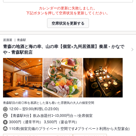
カレンダーの更新に失敗しました。
下記ボタンを押して空席状況を更新してください。
空席状況を更新する
居酒屋
青森駅
青森の地酒と海の幸、山の幸【個室×九州居酒屋】奏屋 - かなで
や - 青森駅前店
青森駅目の前◎和を基調とした落ち着いた雰囲気の大人の個室空間
12:00～翌0:00(料理L.O.23:00)
【青森駅4分】飲み放題付ｺｰｽ3,000円台～/全席個室
3000円（通常平均） 3,500円（宴会平均）
110席(個室完備のプライベート空間です♪プライベート利用から大型宴会)