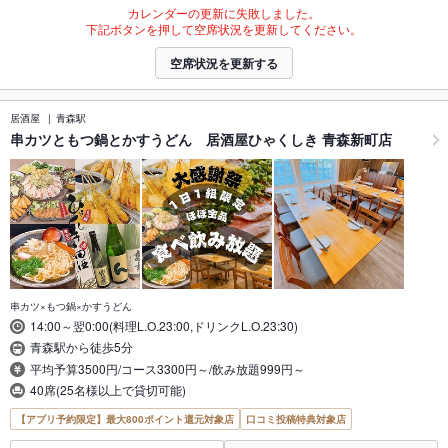
カレンダーの更新に失敗しました。
下記ボタンを押して空席状況を更新してください。
空席状況を更新する
居酒屋
青森駅
串カツともつ鍋とかすうどん 居酒屋ひゃくしき 青森新町店
串カツ×もつ鍋×かすうどん
14:00～翌0:00(料理L.O.23:00,ドリンクL.O.23:30)
青森駅から徒歩5分
平均予算3500円/コース3300円～/飲み放題999円～
40席(25名様以上で貸切可能)
【アプリ予約限定】最大800ポイント還元対象店
口コミ投稿特典対象店