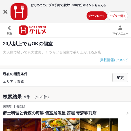
はじめてのアプリ予約で最大
1,000円分ポイントもらえる
ダウンロード
アプリで開く
戻る
マイメニュー
20人以上でもOKの個室
大人数で騒いでも大丈夫。くつろげる個室で盛り上がれるお店
掲載情報について
現在の指定条件
変更
エリア：青森
検索結果
9件
（1～9件）
居酒屋
青森駅
郷土料理と青森の海鮮 個室居酒屋 茜屋 青森駅前店