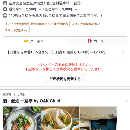
全席完全個室全席喫煙可能､無料駐車場30台◎
通常平均：2,500円～ / 宴会平均：3,000円～
110席(2名様から最大120名様まで完全個室でご案内可能。)
【アプリ予約限定】最大800ポイント還元対象店
口コミ投稿特典対象店
スマート支払い可
クーポン
コース
【日曜から木曜1日5台まで！】刺身10種盛り3,780円→3,280円！
カレンダーの更新に失敗しました。
下記ボタンを押して空席状況を更新してください。
空席状況を更新する
居酒屋
八戸市
酒・飯処 一路亭 by OAK Child