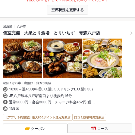
空席状況を更新する
居酒屋
八戸市
個室完備 大衆とり酒場 とりいちず 青森八戸店
秘伝！かわ串・唐揚げ・鶏ガラ鳥鍋
16:00～翌4:00(料理L.O.翌3:00,ドリンクL.O.翌3:30)
JR八戸線本八戸駅南口より徒歩約16分
通常2000円・宴会3000円・チャージ料金462円(税…
158席
【アプリ予約限定】最大800ポイント還元対象店
口コミ投稿特典対象店
クーポン
コース