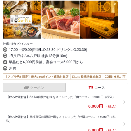
牡蠣×洋食×ウイスキー
17:00～翌0:00(料理L.O.23:30,ドリンクL.O.23:30)
JR八戸線 / 本八戸駅 徒歩12分(910m)
単品だと4,000円前後、宴会コース5,000円から
34席
【アプリ予約限定】最大350ポイント還元対象店
口コミ投稿特典対象店
COIN+支払い可
クーポン
コース
【飲み放題付き】So-Na自慢のお肉をメインにした『肉コース』：6000円（税込）
6,000円
（税込）
【飲み放題付き】産地直送の新鮮牡蠣をメインにした『牡蠣コース』：6000円（税
込）
6,000円
（税込）