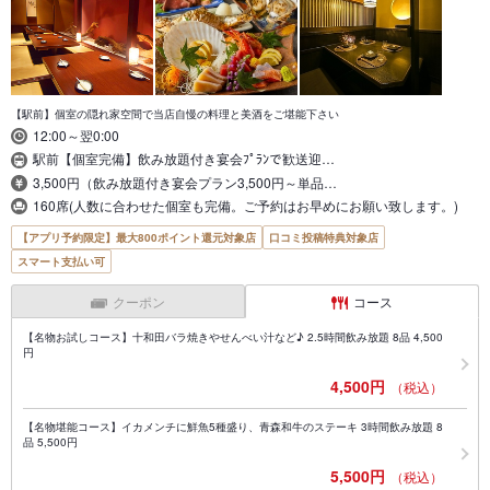
【駅前】個室の隠れ家空間で当店自慢の料理と美酒をご堪能下さい
12:00～翌0:00
駅前【個室完備】飲み放題付き宴会ﾌﾟﾗﾝで歓送迎…
3,500円（飲み放題付き宴会プラン3,500円～単品…
160席(人数に合わせた個室も完備。ご予約はお早めにお願い致します。)
【アプリ予約限定】最大800ポイント還元対象店
口コミ投稿特典対象店
スマート支払い可
クーポン
コース
【名物お試しコース】十和田バラ焼きやせんべい汁など♪ 2.5時間飲み放題 8品 4,500
円
4,500円
（税込）
【名物堪能コース】イカメンチに鮮魚5種盛り、青森和牛のステーキ 3時間飲み放題 8
品 5,500円
5,500円
（税込）