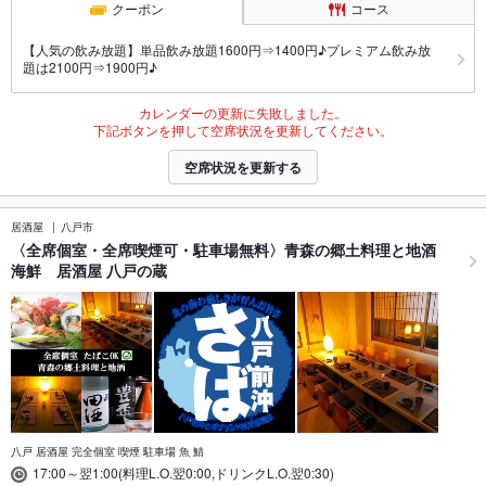
クーポン
コース
【人気の飲み放題】単品飲み放題1600円⇒1400円♪プレミアム飲み放
題は2100円⇒1900円♪
カレンダーの更新に失敗しました。
下記ボタンを押して空席状況を更新してください。
空席状況を更新する
居酒屋
八戸市
〈全席個室・全席喫煙可・駐車場無料〉青森の郷土料理と地酒
海鮮 居酒屋 八戸の蔵
八戸 居酒屋 完全個室 喫煙 駐車場 魚 鯖
17:00～翌1:00(料理L.O.翌0:00,ドリンクL.O.翌0:30)