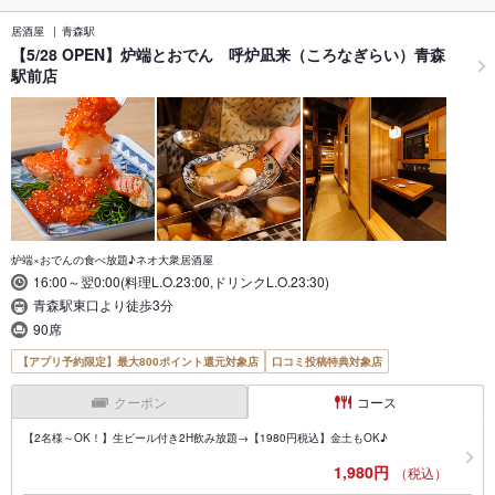
居酒屋
青森駅
【5/28 OPEN】炉端とおでん 呼炉凪来（ころなぎらい）青森
駅前店
炉端×おでんの食べ放題♪ネオ大衆居酒屋
16:00～翌0:00(料理L.O.23:00,ドリンクL.O.23:30)
青森駅東口より徒歩3分
90席
【アプリ予約限定】最大800ポイント還元対象店
口コミ投稿特典対象店
クーポン
コース
【2名様～OK！】生ビール付き2H飲み放題→【1980円税込】金土もOK♪
1,980円
（税込）