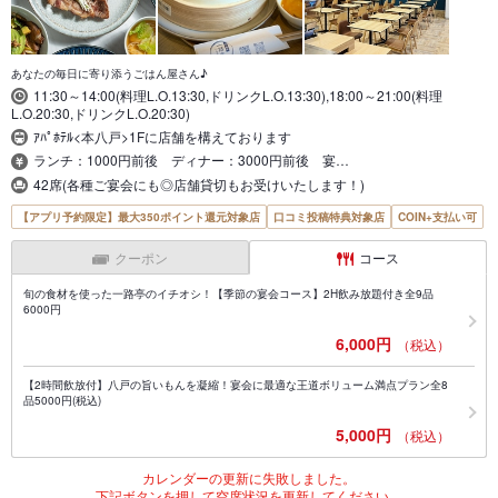
あなたの毎日に寄り添うごはん屋さん♪
11:30～14:00(料理L.O.13:30,ドリンクL.O.13:30),18:00～21:00(料理
L.O.20:30,ドリンクL.O.20:30)
ｱﾊﾟﾎﾃﾙ<本八戸>1Fに店舗を構えております
ランチ：1000円前後 ディナー：3000円前後 宴…
42席(各種ご宴会にも◎店舗貸切もお受けいたします！)
【アプリ予約限定】最大350ポイント還元対象店
口コミ投稿特典対象店
COIN+支払い可
クーポン
コース
旬の食材を使った一路亭のイチオシ！【季節の宴会コース】2H飲み放題付き全9品
6000円
6,000円
（税込）
【2時間飲放付】八戸の旨いもんを凝縮！宴会に最適な王道ボリューム満点プラン全8
品5000円(税込)
5,000円
（税込）
カレンダーの更新に失敗しました。
下記ボタンを押して空席状況を更新してください。