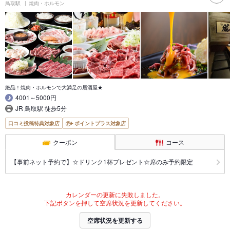
鳥取駅
焼肉・ホルモン
絶品！焼肉・ホルモンで大満足の居酒屋★
4001～5000円
JR 鳥取駅 徒歩5分
口コミ投稿特典対象店
ポイントプラス対象店
クーポン
コース
【事前ネット予約で】☆ドリンク1杯プレゼント☆席のみ予約限定
カレンダーの更新に失敗しました。
下記ボタンを押して空席状況を更新してください。
空席状況を更新する