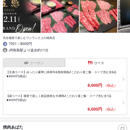
完全個室で楽しむワンランク上の焼肉店
7001～8000円
JR鳥取駅より徒歩約11分
クーポン
コース
【五感コース】ゆったり豪華に肉寿司&焼肉堪能♪こだわり釜ご飯・スープ含む全8品
★8000円(税込)
8,000円
（税込）
【縁コース】個室で楽しく絶品焼肉を大満喫♪こだわり釜ご飯・スープ含む全7品
★6000円(税込)
6,000円
（税込）
焼肉あばた