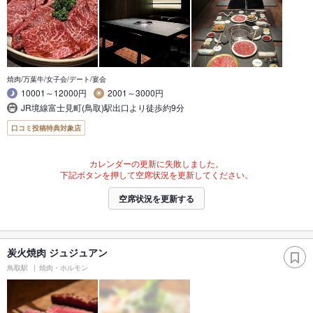
焼肉/万葉牛/女子会/デート/宴会
10001～12000円
2001～3000円
JR境線富士見町(鳥取)駅出口より徒歩約9分
口コミ投稿特典対象店
カレンダーの更新に失敗しました。
下記ボタンを押して空席状況を更新してください。
空席状況を更新する
炭火焼肉 ジュジュアン
鳥取駅
焼肉・ホルモン