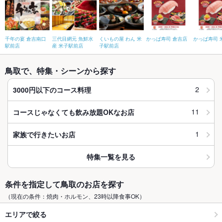
千年の宴 倉吉南口
三代目網元 魚鮮水
くいもの屋 わん 米
かっぱ寿司 倉吉店
かっぱ寿司 
駅前店
産 米子駅前店
子駅前店
鳥取で、特集・シーンから探す
2
3000円以下のコース料理
11
コースじゃなくても飲み放題OKなお店
1
家族で行きたいお店
特集一覧を見る
条件を指定して鳥取のお店を探す
（現在の条件：焼肉・ホルモン、23時以降食事OK）
エリアで絞る