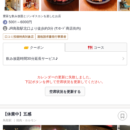
豊富な飲み放題とジンギスカンを楽しむお店
5001～6000円
JR鳥取駅北口より徒歩約3分 (ｻﾝﾛｰﾄﾞ商店街内)
口コミ投稿特典対象店
適格請求書発行事業者
クーポン
コース
飲み放題時間30分延長サービス♪
カレンダーの更新に失敗しました。
下記ボタンを押して空席状況を更新してください。
空席状況を更新する
【休業中】五感
鳥取駅
焼肉・ホルモン