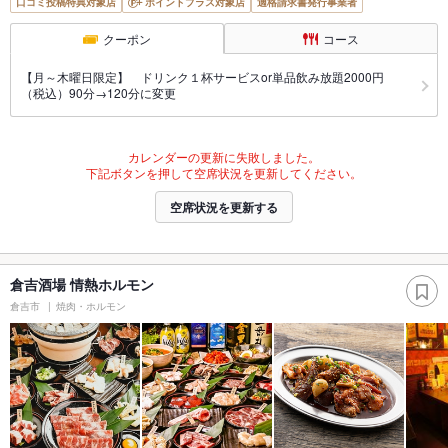
口コミ投稿特典対象店
ポイントプラス対象店
適格請求書発行事業者
クーポン
コース
【月～木曜日限定】 ドリンク１杯サービスor単品飲み放題2000円
（税込）90分→120分に変更
カレンダーの更新に失敗しました。
下記ボタンを押して空席状況を更新してください。
空席状況を更新する
倉吉酒場 情熱ホルモン
倉吉市
焼肉・ホルモン