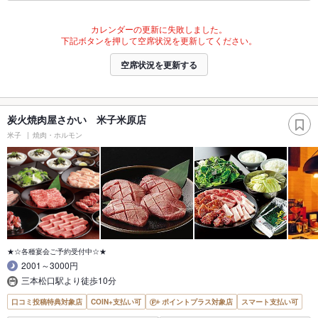
カレンダーの更新に失敗しました。
下記ボタンを押して空席状況を更新してください。
空席状況を更新する
炭火焼肉屋さかい 米子米原店
米子
焼肉・ホルモン
★☆各種宴会ご予約受付中☆★
2001～3000円
三本松口駅より徒歩10分
口コミ投稿特典対象店
COIN+支払い可
ポイントプラス対象店
スマート支払い可