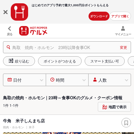
はじめてのアプリ予約で最大
1,000円分ポイントもらえる
ダウンロード
アプリで開く
戻る
マイメニュー
鳥取 焼肉・ホルモン 23時以降食事OK
変更
絞り込む
ポイントがつかえる
スマート支払い可
日付
時間
人数
鳥取の焼肉・ホルモン | 23時～食事OKのグルメ・クーポン情報
1件 1-1件
地図で表示
牛角 米子しんまち店
焼肉・ホルモン
米子