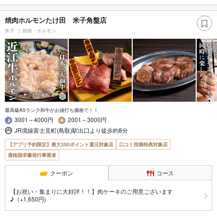
焼肉ホルモンたけ田 米子角盤店
米子
焼肉・ホルモン
最高級A5ランク和牛がお値打ち価格で！！
3001～4000円
2001～3000円
JR境線富士見町(鳥取)駅出口より徒歩約8分
【アプリ予約限定】最大350ポイント還元対象店
口コミ投稿特典対象店
適格請求書発行事業者
クーポン
コース
【お祝い・集まりに大好評！！】肉ケーキのご用意ございます
♪（+1,650円)