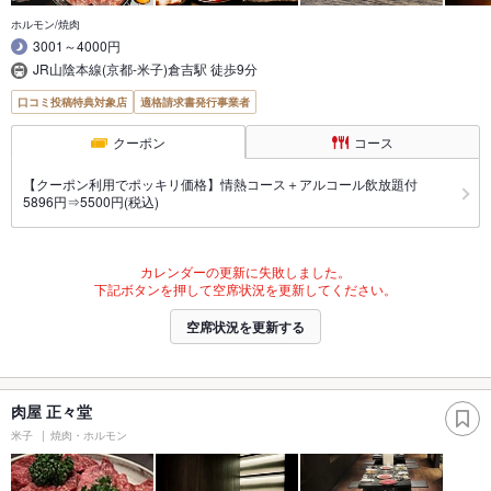
ホルモン/焼肉
3001～4000円
JR山陰本線(京都-米子)倉吉駅 徒歩9分
口コミ投稿特典対象店
適格請求書発行事業者
クーポン
コース
【クーポン利用でポッキリ価格】情熱コース＋アルコール飲放題付
5896円⇒5500円(税込)
カレンダーの更新に失敗しました。
下記ボタンを押して空席状況を更新してください。
空席状況を更新する
肉屋 正々堂
米子
焼肉・ホルモン