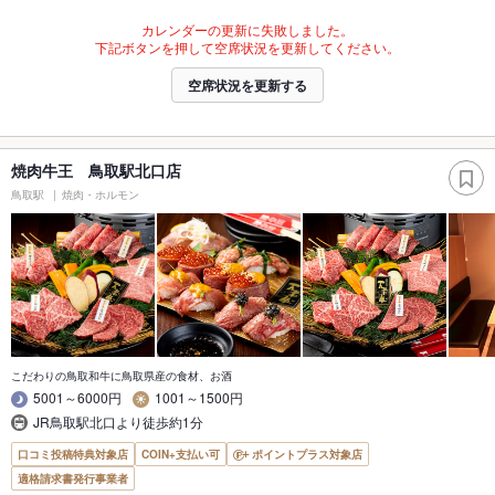
カレンダーの更新に失敗しました。
下記ボタンを押して空席状況を更新してください。
空席状況を更新する
焼肉牛王 鳥取駅北口店
鳥取駅
焼肉・ホルモン
こだわりの鳥取和牛に鳥取県産の食材、お酒
5001～6000円
1001～1500円
JR鳥取駅北口より徒歩約1分
口コミ投稿特典対象店
COIN+支払い可
ポイントプラス対象店
適格請求書発行事業者