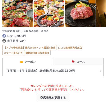
完全個室 肉 馬刺し 座敷 飲み放題 米子駅
4001～5000円
米子駅徒歩3分
【アプリ予約限定】最大350ポイント還元対象店
口コミ投稿特典対象店
スマート支払い可
適格請求書発行事業者
クーポン
コース
【8月7日～8月16日対象】 2時間単品飲み放題 2,500円
カレンダーの更新に失敗しました。
下記ボタンを押して空席状況を更新してください。
空席状況を更新する