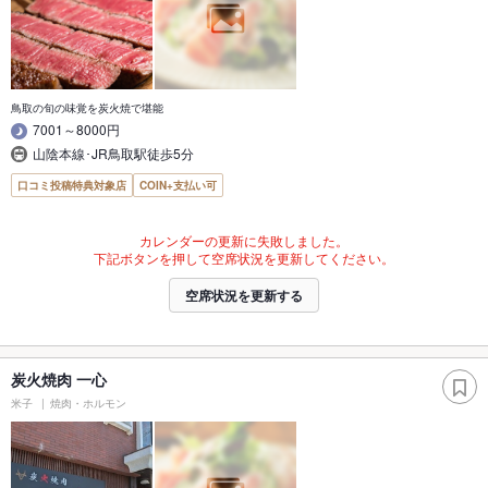
鳥取の旬の味覚を炭火焼で堪能
7001～8000円
山陰本線･JR鳥取駅徒歩5分
口コミ投稿特典対象店
COIN+支払い可
カレンダーの更新に失敗しました。
下記ボタンを押して空席状況を更新してください。
空席状況を更新する
炭火焼肉 一心
米子
焼肉・ホルモン