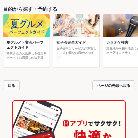
目的から探す・予約する
夏グルメ・宴会パーフ
女子会完全ガイド
カラオケ検索
ェクトガイド
女子会向けサービスが充実し
現在地から探せる近く
ているお得なお店がいっぱ
オケ店はコチラ！
幹事さんのお店探しを強力サ
い！
ポート！お店探しの決定版！
戻る
ページの先頭へ戻る