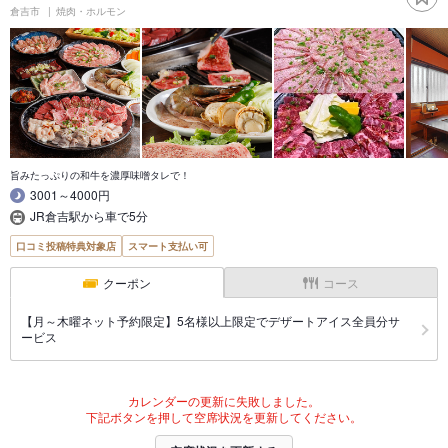
倉吉市
焼肉・ホルモン
旨みたっぷりの和牛を濃厚味噌タレで！
3001～4000円
JR倉吉駅から車で5分
口コミ投稿特典対象店
スマート支払い可
クーポン
コース
【月～木曜ネット予約限定】5名様以上限定でデザートアイス全員分サ
ービス
カレンダーの更新に失敗しました。
下記ボタンを押して空席状況を更新してください。