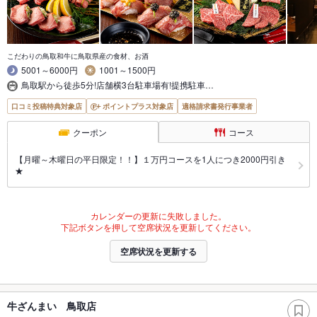
こだわりの鳥取和牛に鳥取県産の食材、お酒
5001～6000円
1001～1500円
鳥取駅から徒歩5分!店舗横3台駐車場有!提携駐車…
口コミ投稿特典対象店
ポイントプラス対象店
適格請求書発行事業者
クーポン
コース
【月曜～木曜日の平日限定！！】１万円コースを1人につき2000円引き
★
カレンダーの更新に失敗しました。
下記ボタンを押して空席状況を更新してください。
空席状況を更新する
牛ざんまい 鳥取店