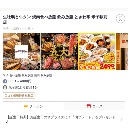
生牡蠣と牛タン 焼肉食べ放題 飲み放題 ときわ亭 米子駅前
店
米子
焼肉・ホルモン
米子 食べ放題 飲み放題 焼肉 飲み放題
3001～4000円
米子駅より徒歩1分
口コミ投稿特典対象店
クーポン
コース
【誕生日特典】お誕生日のサプライズに！『肉プレート』をプレゼント
♪