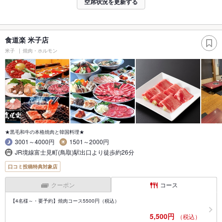
空席状況を更新する
食道楽 米子店
米子
焼肉・ホルモン
★黒毛和牛の本格焼肉と韓国料理★
3001～4000円
1501～2000円
JR境線富士見町(鳥取)駅出口より徒歩約26分
口コミ投稿特典対象店
クーポン
コース
【4名様～・要予約】焼肉コース5500円（税込）
5,500円
（税込）