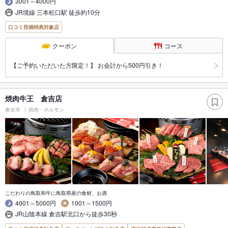
3001～4000円
JR境線 三本松口駅 徒歩約10分
口コミ投稿特典対象店
クーポン
コース
【ご予約いただいた方限定！】 お会計から500円引き！
焼肉牛王 倉吉店
倉吉市
焼肉・ホルモン
こだわりの鳥取和牛に鳥取県産の食材、お酒
4001～5000円
1001～1500円
JR山陰本線 倉吉駅北口から徒歩30秒