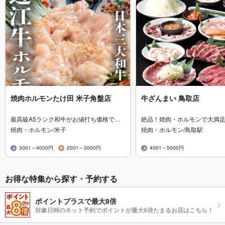
焼肉ホルモンたけ田 米子角盤店
牛ざんまい 鳥取店
最高級A5ランク和牛がお値打ち価格で…
絶品！焼肉・ホルモンで大満
焼肉・ホルモン/米子
焼肉・ホルモン/鳥取駅
3001～4000円
2001～3000円
4001～5000円
お得な特集から探す・予約する
ポイントプラスで最大8倍
対象日時のネット予約でポイントが最大8倍たまるお店はこちら！