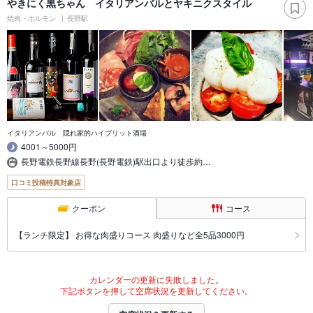
やきにく黒ちゃん イタリアンバルとヤキニクスタイル
焼肉・ホルモン
長野駅
イタリアンバル 隠れ家的ハイブリット酒場
4001～5000円
長野電鉄長野線長野(長野電鉄)駅出口より徒歩約…
口コミ投稿特典対象店
クーポン
コース
【ランチ限定】 お得な肉盛りコース 肉盛りなど全5品3000円
カレンダーの更新に失敗しました。
下記ボタンを押して空席状況を更新してください。