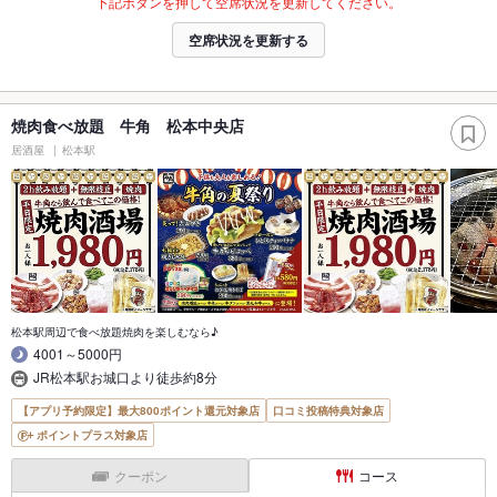
下記ボタンを押して空席状況を更新してください。
空席状況を更新する
焼肉食べ放題 牛角 松本中央店
居酒屋
松本駅
松本駅周辺で食べ放題焼肉を楽しむなら♪
4001～5000円
JR松本駅お城口より徒歩約8分
【アプリ予約限定】最大800ポイント還元対象店
口コミ投稿特典対象店
ポイントプラス対象店
クーポン
コース