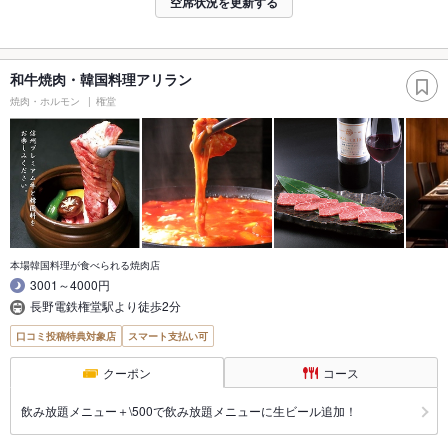
空席状況を更新する
和牛焼肉・韓国料理アリラン
焼肉・ホルモン
権堂
本場韓国料理が食べられる焼肉店
3001～4000円
長野電鉄権堂駅より徒歩2分
口コミ投稿特典対象店
スマート支払い可
クーポン
コース
飲み放題メニュー＋\500で飲み放題メニューに生ビール追加！