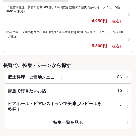
『畜産場直送！新鮮な信州SPF豚』2時間飲み放題付き焼肉7品+サイドメニュー5品
4950円(税込)
4,950円
（税込）
絶品牛肉！長期肥育牛のカルビ含む2h飲み放題付き焼肉6品+サイドメニュー5品5500
円(税込)
5,500円
（税込）
長野で、特集・シーンから探す
26
郷土料理・ご当地メニュー！
15
家族で行きたいお店
ビアホール・ビアレストランで美味しいビールを
1
乾杯！
特集一覧を見る