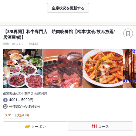
空席状況を更新する
【8/8再開】和牛専門店 焼肉晩餐館【松本/宴会/飲み放題/
居酒屋/鍋】
焼肉・ホルモン
松本駅
厳選素材の和牛専門店×韓国料理
4001～5000円
松本駅から徒歩3分
スマート支払い可
クーポン
コース