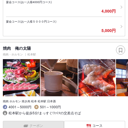
宴会コース(お一人様4000円コース)
4,000円
宴会コース(お一人様５０００円コース)
5,000円
焼肉 俺の太陽
焼肉・ホルモン
松本駅
焼肉 ホルモン 焼き肉 松本 松本駅 日本酒
4001～5000円
501～1000円
松本駅から徒歩5分!まっすぐ!ﾌｧﾐﾏの交差点そば
クーポン
コース