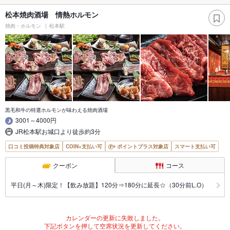
松本焼肉酒場 情熱ホルモン
焼肉・ホルモン
松本駅
黒毛和牛の特選ホルモンが味わえる焼肉酒場
3001～4000円
JR松本駅お城口より徒歩約3分
口コミ投稿特典対象店
COIN+支払い可
ポイントプラス対象店
スマート支払い可
クーポン
コース
平日(月～木)限定！【飲み放題】120分⇒180分に延長☆（30分前L.O）
カレンダーの更新に失敗しました。
下記ボタンを押して空席状況を更新してください。