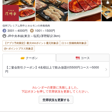
信州プレミアム和牛とホルモンの本格焼肉
3001～4000円
1001～1500円
JR中央本線(東京～塩尻)/茅野駅(2.3km)
【アプリ予約限定】最大350ポイント還元対象店
口コミ投稿特典対象店
ポイントプラス対象店
クーポン
コース
【ご宴会割引クーポン】4名様以上で飲み放題付5500円コース⇒5000
円
カレンダーの更新に失敗しました。
下記ボタンを押して空席状況を更新してください。
空席状況を更新する