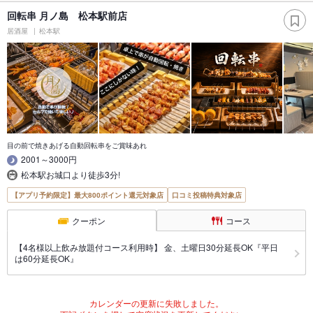
回転串 月ノ島 松本駅前店
居酒屋
松本駅
目の前で焼きあげる自動回転串をご賞味あれ
2001～3000円
松本駅お城口より徒歩3分!
【アプリ予約限定】最大800ポイント還元対象店
口コミ投稿特典対象店
クーポン
コース
【4名様以上飲み放題付コース利用時】 金、土曜日30分延長OK『平日
は60分延長OK』
カレンダーの更新に失敗しました。