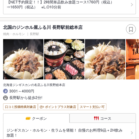
【NET予約限定！！】2時間単品飲み放題コース1760円（税込）
⇒1650円（税込） ※L.O10分前
北国のジンホル屋ふる川 長野駅前総本店
焼肉・ホルモン
長野駅
北海道ジンギスカンの名店ふる川長野総本店
3001～4000円
長野駅から徒歩2分!
口コミ投稿特典対象店
ポイントプラス対象店
スマート支払い可
クーポン
コース
ジンギスカン・ホルモン・生ラムを堪能！ 自慢のお料理9品＋2H飲み
放題！