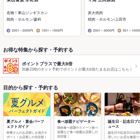
名物！東山ジンギスカン
炭火焼肉
焼肉・ホルモン/蓼科
焼肉・ホルモン/上田市
2001～3000円
1001～1500円
2001～3000円
501～100
お得な特集から探す・予約する
ポイントプラスで最大8倍
対象日時のネット予約でポイントが最大8倍たまるお店はこちら！
目的から探す・予約する
夏グルメ・宴会パーフ
食べ放題ナビゲーター
誕生日・記念日プ
ェクトガイド
ュース
焼肉食べ放題やスイーツ食べ
放題など食べ放題お店探しの
幹事さんのお店探しを強力サ
誕生日や記念日のお祝
決定版！
ポート！お店探しの決定版！
用したいお店を徹底リ