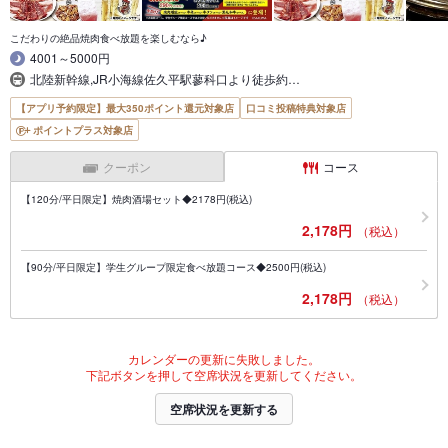
こだわりの絶品焼肉食べ放題を楽しむなら♪
4001～5000円
北陸新幹線,JR小海線佐久平駅蓼科口より徒歩約…
【アプリ予約限定】最大350ポイント還元対象店
口コミ投稿特典対象店
ポイントプラス対象店
クーポン
コース
【120分/平日限定】焼肉酒場セット◆2178円(税込)
2,178円
（税込）
【90分/平日限定】学生グループ限定食べ放題コース◆2500円(税込)
2,178円
（税込）
カレンダーの更新に失敗しました。
下記ボタンを押して空席状況を更新してください。
空席状況を更新する