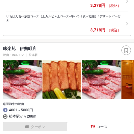
3,278円
（税込）
いちばん食べ放題コース（上カルビ＋上ロース+牛ハラミ食べ放題）/ デザートバー付
き
3,718円
（税込）
味楽苑 伊勢町店
焼肉・ホルモン
松本駅
厳選和牛の焼肉
4001～5000円
松本駅から288m
クーポン
コース