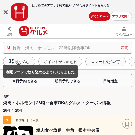
はじめてのアプリ予約で最大
1,000円分ポイントもらえる
ダウンロード
アプリで開く
戻る
マイメニュー
長野 焼肉・ホルモン 23時以降食事OK
変更
絞り込む
ポイントがつかえる
スマート支払い可
今日予約できる
明日予約できる
日時指定
長野
焼肉・ホルモン | 23時～食事OKのグルメ・クーポン情報
26件 1-20件
PR
居酒屋
松本駅
焼肉食べ放題 牛角 松本中央店