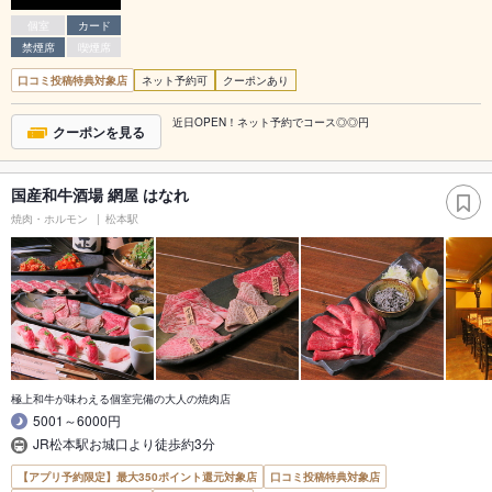
個室
カード
禁煙席
喫煙席
口コミ投稿特典対象店
ネット予約可
クーポンあり
近日OPEN！ネット予約でコース◎◎円
クーポンを見る
国産和牛酒場 網屋 はなれ
焼肉・ホルモン
松本駅
極上和牛が味わえる個室完備の大人の焼肉店
5001～6000円
JR松本駅お城口より徒歩約3分
【アプリ予約限定】最大350ポイント還元対象店
口コミ投稿特典対象店