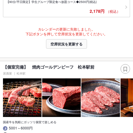
【90分/平日限定】学生グループ限定食べ放題コース◆2500円(税込)
2,178円
（税込）
カレンダーの更新に失敗しました。
下記ボタンを押して空席状況を更新してください。
空席状況を更新する
【個室完備】 焼肉ゴールデンビーフ 松本駅前
居酒屋
松本駅
国産牛を気軽にガッツリ個室で楽しめる
5001～6000円