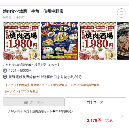
焼肉食べ放題 牛角 信州中野店
居酒屋
中野市
こだわりの絶品焼肉食べ放題を楽しむなら♪
4001～5000円
長野電鉄長野線信州中野駅出口より徒歩約29分
【アプリ予約限定】最大350ポイント還元対象店
口コミ投稿特典対象店
ポイントプラス対象店
クーポン
コース
【120分/平日限定】焼肉酒場セット◆2178円(税込)
2,178円
（税込）