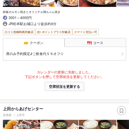
鉄板ホルモン焼きとオリジナル鶏ちゃん焼き
3001～4000円
JR松本駅お城口より徒歩約4分
口コミ投稿特典対象店
ポイントプラス対象店
スマート支払い可
クーポン
コース
席のみ予約限定♪ご飲食代５％オフ☆
カレンダーの更新に失敗しました。
下記ボタンを押して空席状況を更新してください。
空席状況を更新する
上田からあげセンター
居酒屋
上田市