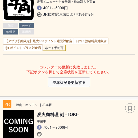
定番メニューから食放題・飲放題も充実★
4001～5000円
JR松本駅お城口より徒歩約8分
個室
カード
禁煙席
喫煙席
【アプリ予約限定】最大800ポイント還元対象店
口コミ投稿特典対象店
ポイントプラス対象店
ネット予約可
カレンダーの更新に失敗しました。
下記ボタンを押して空席状況を更新してください。
空席状況を更新する
PR
焼肉・ホルモン
松本駅
炭火肉料理 刻 -TOKI-
準備中
7001～8000円
-