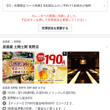
【日～木曜限定コース特典】8名様以上のご予約で1名様分が無料
カレンダーの更新に失敗しました。
下記ボタンを押して空席状況を更新してください。
空席状況を更新する
居酒屋
長野駅
居酒屋 土間土間 長野店
居酒屋 長野駅 長野市 長野 個室 女子会
15:00～翌1:00(料理L.O.翌0:00,ドリンクL.O.翌0:00)
長野駅から徒歩2分
【ディナー】2700円/宴会時3500円 【コース】2…
38席(総席数122席。ご宴会など承ります。)