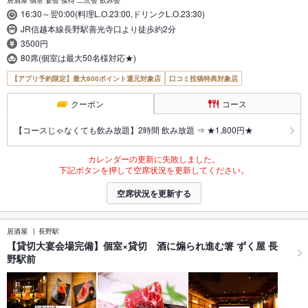
居酒屋 個室 宴会 接待 二次会 飲み会
16:30～翌0:00(料理L.O.23:00,ドリンクL.O.23:30)
JR信越本線長野駅善光寺口より徒歩約2分
3500円
80席(個室は最大50名様対応★)
【アプリ予約限定】最大800ポイント還元対象店
口コミ投稿特典対象店
クーポン
コース
【コースじゃなくても飲み放題】2時間 飲み放題 ⇒ ★1,800円★
カレンダーの更新に失敗しました。
下記ボタンを押して空席状況を更新してください。
空席状況を更新する
居酒屋
長野駅
【貸切大宴会場完備】個室×貸切 酒に煽られ進む箸 ずく屋 長
野駅前