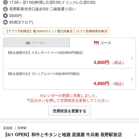
17:00～翌1:00(料理L.O.翌0:00,ドリンクL.O.翌0:30)
長野駅善光寺口徒歩3分 二線路通り沿い
3000円
60席(3フロア)
【アプリ予約限定】最大800ポイント還元対象店
口コミ投稿特典対象店
クーポン
コース
【飲み放題付き】スタンダードコース6品3800円(税込)
3,800円
（税込）
【飲み放題付き】プレミアムコース8品4800円(税込)
4,800円
（税込）
カレンダーの更新に失敗しました。
下記ボタンを押して空席状況を更新してください。
空席状況を更新する
居酒屋
長野駅
【6/1 OPEN】和牛と牛タンと地酒 居酒屋 牛兵衛 長野駅前店