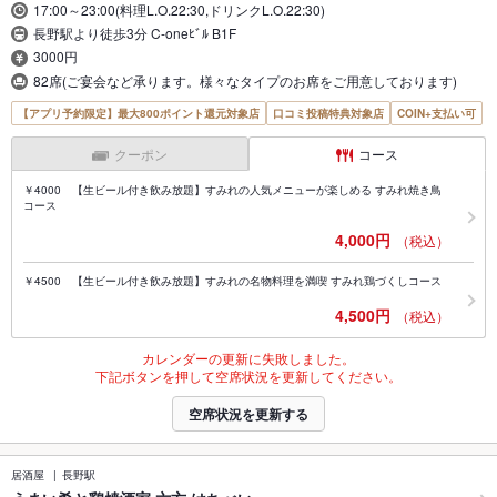
17:00～23:00(料理L.O.22:30,ドリンクL.O.22:30)
長野駅より徒歩3分 C-oneﾋﾞﾙ B1F
3000円
82席(ご宴会など承ります。様々なタイプのお席をご用意しております)
【アプリ予約限定】最大800ポイント還元対象店
口コミ投稿特典対象店
COIN+支払い可
クーポン
コース
￥4000 【生ビール付き飲み放題】すみれの人気メニューが楽しめる すみれ焼き鳥
コース
4,000円
（税込）
￥4500 【生ビール付き飲み放題】すみれの名物料理を満喫 すみれ鶏づくしコース
4,500円
（税込）
カレンダーの更新に失敗しました。
下記ボタンを押して空席状況を更新してください。
空席状況を更新する
居酒屋
長野駅