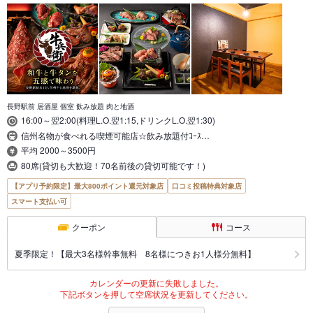
長野駅前 居酒屋 個室 飲み放題 肉と地酒
16:00～翌2:00(料理L.O.翌1:15,ドリンクL.O.翌1:30)
信州名物が食べれる喫煙可能店☆飲み放題付ｺｰｽ…
平均 2000～3500円
80席(貸切も大歓迎！70名前後の貸切可能です！)
【アプリ予約限定】最大800ポイント還元対象店
口コミ投稿特典対象店
スマート支払い可
クーポン
コース
夏季限定！【最大3名様幹事無料 8名様につきお1人様分無料】
カレンダーの更新に失敗しました。
下記ボタンを押して空席状況を更新してください。