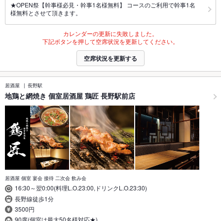
★OPEN祭【幹事様必見・幹事1名様無料】 コースのご利用で幹事1名
様無料とさせて頂きます。
カレンダーの更新に失敗しました。
下記ボタンを押して空席状況を更新してください。
空席状況を更新する
居酒屋
長野駅
地鶏と網焼き 個室居酒屋 鶏匠 長野駅前店
居酒屋 個室 宴会 接待 二次会 飲み会
16:30～翌0:00(料理L.O.23:00,ドリンクL.O.23:30)
長野線徒歩1分
3500円
90席(個室は最大50名様対応★)