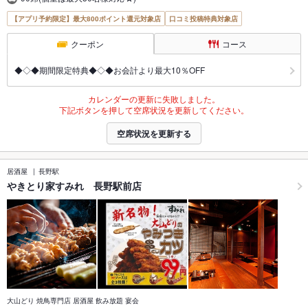
【アプリ予約限定】最大800ポイント還元対象店
口コミ投稿特典対象店
クーポン
コース
◆◇◆期間限定特典◆◇◆お会計より最大10％OFF
カレンダーの更新に失敗しました。
下記ボタンを押して空席状況を更新してください。
空席状況を更新する
居酒屋
長野駅
やきとり家すみれ 長野駅前店
大山どり 焼鳥専門店 居酒屋 飲み放題 宴会