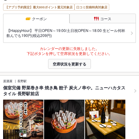
【アプリ予約限定】最大800ポイント還元対象店
口コミ投稿特典対象店
クーポン
コース
【HappyHour】 平日OPEN～19:00/土日祝OPEN～18:00 生ビール何杯
飲んでも190円(税込209円)
カレンダーの更新に失敗しました。
下記ボタンを押して空席状況を更新してください。
空席状況を更新する
居酒屋
長野駅
個室完備 野菜巻き串 焼き鳥 餃子 炭火ノ串や。ニューハカタス
タイル 長野駅前店