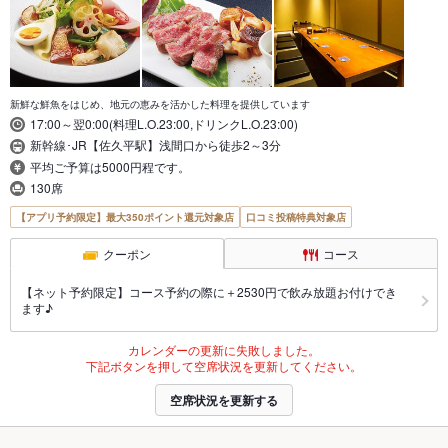
新鮮な鮮魚をはじめ、地元の恵みを活かした料理を提供しています
17:00～翌0:00(料理L.O.23:00,ドリンクL.O.23:00)
新幹線･JR【佐久平駅】浅間口から徒歩2～3分
平均ご予算は5000円程です。
130席
【アプリ予約限定】最大350ポイント還元対象店
口コミ投稿特典対象店
クーポン
コース
【ネット予約限定】コース予約の際に＋2530円で飲み放題お付けでき
ます♪
カレンダーの更新に失敗しました。
下記ボタンを押して空席状況を更新してください。
空席状況を更新する