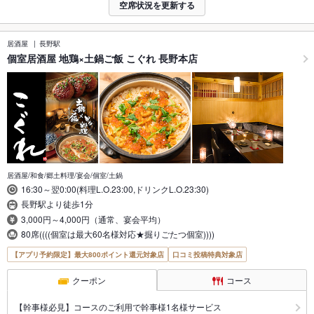
空席状況を更新する
居酒屋
長野駅
個室居酒屋 地鶏×土鍋ご飯 こぐれ 長野本店
居酒屋/和食/郷土料理/宴会/個室/土鍋
16:30～翌0:00(料理L.O.23:00,ドリンクL.O.23:30)
長野駅より徒歩1分
3,000円～4,000円（通常、宴会平均）
80席((((個室は最大60名様対応★掘りごたつ個室))))
【アプリ予約限定】最大800ポイント還元対象店
口コミ投稿特典対象店
クーポン
コース
【幹事様必見】コースのご利用で幹事様1名様サービス