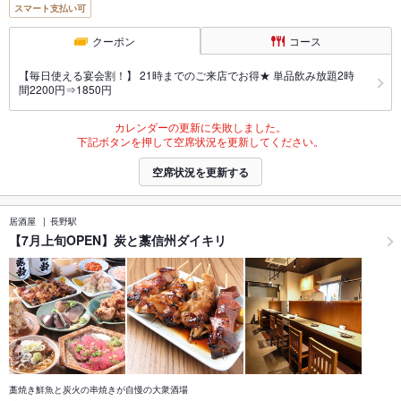
スマート支払い可
クーポン
コース
【毎日使える宴会割！】 21時までのご来店でお得★ 単品飲み放題2時
間2200円⇒1850円
カレンダーの更新に失敗しました。
下記ボタンを押して空席状況を更新してください。
空席状況を更新する
居酒屋
長野駅
【7月上旬OPEN】炭と藁信州ダイキリ
藁焼き鮮魚と炭火の串焼きが自慢の大衆酒場