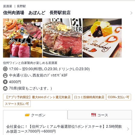
居酒屋
長野駅
信州肉酒場 あぼんど 長野駅前店
信州ワインと自家製肉が楽しめる居酒屋
17:00～翌0:00(料理L.O.23:30,ドリンクL.O.23:30)
中央通り沿い､西友前のﾌﾞｯｸｵﾌﾋﾞﾙ3F
4000円
70席(個室もございます。)
【アプリ予約限定】最大800ポイント還元対象店
口コミ投稿特典対象店
COIN+支払い可
スマート支払い可
クーポン
コース
会社宴会に！【信州プレミアム牛厳選部位1ポンドステーキ】2.5時間飲
み放題コース7000円⇒6000円