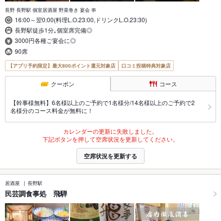
長野 長野駅 個室居酒屋 野菜巻き 宴会 串
16:00～翌0:00(料理L.O.23:00,ドリンクL.O.23:30)
長野駅徒歩1分｡個室席完備◎
3000円各種ご宴会に◎
90席
【アプリ予約限定】最大800ポイント還元対象店
口コミ投稿特典対象店
クーポン
コース
【幹事様無料】6名様以上のご予約で1名様分/14名様以上のご予約で2
名様分のコース料金が無料に！
カレンダーの更新に失敗しました。
下記ボタンを押して空席状況を更新してください。
空席状況を更新する
居酒屋
長野駅
民芸調食事処 飛騨