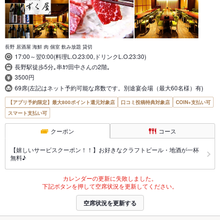
長野 居酒屋 海鮮 肉 個室 飲み放題 貸切
17:00～翌0:00(料理L.O.23:00,ドリンクL.O.23:30)
長野駅徒歩5分｡串ｶﾂ田中さんの2階｡
3500円
69席(左記はネット予約可能な席数です。別途宴会場（最大60名様）有)
【アプリ予約限定】最大800ポイント還元対象店
口コミ投稿特典対象店
COIN+支払い可
スマート支払い可
クーポン
コース
【嬉しいサービスクーポン！！】お好きなクラフトビール・地酒が一杯
無料♪
カレンダーの更新に失敗しました。
下記ボタンを押して空席状況を更新してください。
空席状況を更新する