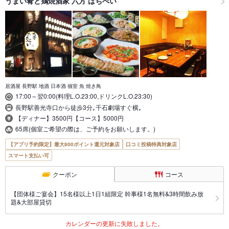
うまい肴と鶏焼酒家 六方 はちべい
居酒屋 長野駅 地酒 日本酒 個室 魚 焼き鳥
17:00～翌0:00(料理L.O.23:00,ドリンクL.O.23:30)
長野駅善光寺口から徒歩3分｡千石劇場すぐ横｡
【ディナー】3500円【コース】5000円
65席(個室ご希望の際は、ご予約をお願いします。)
【アプリ予約限定】最大800ポイント還元対象店
口コミ投稿特典対象店
スマート支払い可
クーポン
コース
【団体様ご宴会】15名様以上1日1組限定 幹事様1名無料&3時間飲み放
題&大部屋貸切
カレンダーの更新に失敗しました。