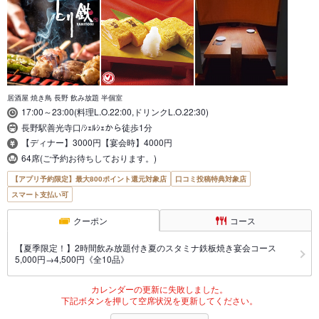
居酒屋 焼き鳥 長野 飲み放題 半個室
17:00～23:00(料理L.O.22:00,ドリンクL.O.22:30)
長野駅善光寺口/ｼｪﾙｼｪから徒歩1分
【ディナー】3000円【宴会時】4000円
64席(ご予約お待ちしております。)
【アプリ予約限定】最大800ポイント還元対象店
口コミ投稿特典対象店
スマート支払い可
クーポン
コース
【夏季限定！】2時間飲み放題付き夏のスタミナ鉄板焼き宴会コース
5,000円→4,500円《全10品》
カレンダーの更新に失敗しました。
下記ボタンを押して空席状況を更新してください。