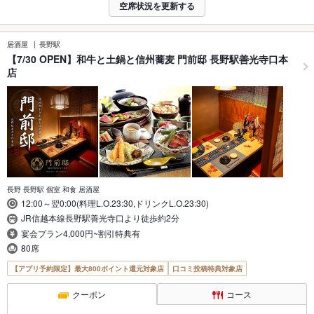
空席状況を更新する
居酒屋
長野駅
【7/30 OPEN】和牛と土鍋と信州蕎麦 門前邸 長野駅善光寺口本
店
長野 長野駅 個室 和食 居酒屋
12:00～翌0:00(料理L.O.23:30,ドリンクL.O.23:30)
JR信越本線長野駅善光寺口より徒歩約2分
宴会プラン4,000円~割引特典有
80席
【アプリ予約限定】最大800ポイント還元対象店
口コミ投稿特典対象店
クーポン
コース