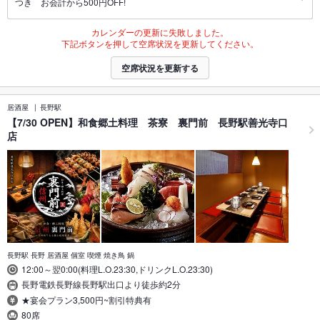
つき お会計から500円OFF!
カレンダーの更新に失敗しました。
下記ボタンを押して空席状況を更新してください。
空席状況を更新する
居酒屋
長野駅
【7/30 OPEN】和食郷土料理 茶寮 裏門前 長野駅善光寺口
店
長野駅 長野 居酒屋 個室 喫煙 焼き鳥 鍋
12:00～翌0:00(料理L.O.23:30,ドリンクL.O.23:30)
長野電鉄長野線長野駅出口より徒歩約2分
★宴会プラン3,500円~割引特典有
80席