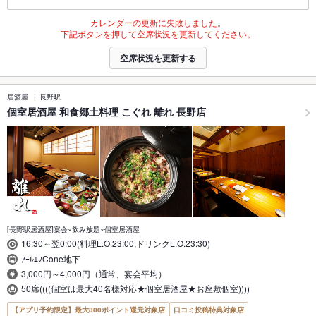
カレンダーの更新に失敗しました。
下記ボタンを押して空席状況を更新してください。
空席状況を更新する
居酒屋
長野駅
個室居酒屋 和食郷土料理 こぐれ 離れ 長野店
[長野駅居酒屋]宴会×飲み放題×個室居酒屋
16:30～翌0:00(料理L.O.23:00,ドリンクL.O.23:30)
ｱｰﾙｴﾌCone地下
3,000円～4,000円（通常、宴会平均）
50席((((個室は最大40名様対応★個室居酒屋★お座敷個室))))
【アプリ予約限定】最大800ポイント還元対象店
口コミ投稿特典対象店