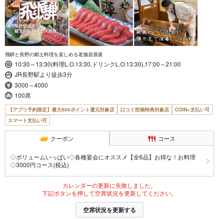
飛騨と長野の郷土料理を楽しめる老舗居酒屋
10:30～13:30(料理L.O.13:30,ドリンクL.O.13:30),17:00～21:00
JR長野駅より徒歩3分
3000～4000
100席
【アプリ予約限定】最大800ポイント還元対象店
口コミ投稿特典対象店
COIN+支払い可
スマート支払い可
クーポン
コース
◇ボリュームいっぱい◇各種宴会にオススメ【全6品】お得な！お料理
◇3000円コース(税込)
カレンダーの更新に失敗しました。
下記ボタンを押して空席状況を更新してください。
空席状況を更新する