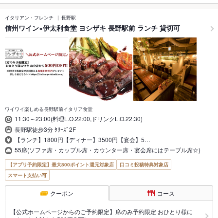
イタリアン・フレンチ
長野駅
信州ワイン×伊太利食堂 ヨシザキ 長野駅前 ランチ 貸切可
ワイワイ楽しめる長野駅前イタリア食堂
11:30～23:00(料理L.O.22:00,ドリンクL.O.22:30)
長野駅徒歩3分 ﾀﾘｰｽﾞ2F
【ランチ】1800円【ディナー】3500円【宴会】5…
55席(ソファ席・カップル席・カウンター席・宴会席にはテーブル席☆)
【アプリ予約限定】最大800ポイント還元対象店
口コミ投稿特典対象店
スマート支払い可
クーポン
コース
【公式ホームページからのご予約限定】席のみ予約限定 おひとり様に