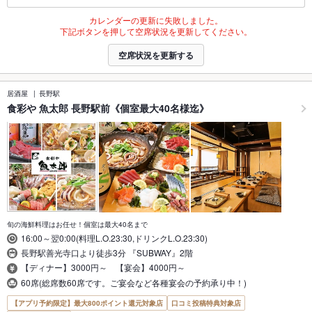
カレンダーの更新に失敗しました。
下記ボタンを押して空席状況を更新してください。
空席状況を更新する
居酒屋
長野駅
食彩や 魚太郎 長野駅前《個室最大40名様迄》
旬の海鮮料理はお任せ！個室は最大40名まで
16:00～翌0:00(料理L.O.23:30,ドリンクL.O.23:30)
長野駅善光寺口より徒歩3分 『SUBWAY』2階
【ディナー】3000円～ 【宴会】4000円～
60席(総席数60席です。ご宴会など各種宴会の予約承り中！)
【アプリ予約限定】最大800ポイント還元対象店
口コミ投稿特典対象店