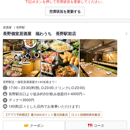
下記ボタンを押して空席状況を更新してください。
空席状況を更新する
居酒屋
長野駅
長野個室居酒屋 福わうち 長野駅前店
長野駅近！個室居酒屋最大140名様まで！
17:00～23:30(料理L.O.23:00,ドリンクL.O.23:00)
長野駅出口より徒歩約3分!飲み放題付ｺｰ4000円～
ディナー3500円
140席(広々とした店内でお食事いただけます)
【アプリ予約限定】最大800ポイント還元対象店
口コミ投稿特典対象店
クーポン
コース