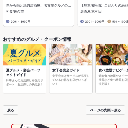
赤から鍋と焼肉居酒屋、名古屋グルメの…
【駐車場完備】こだわりの絶
和食/佐久市
居酒屋/東和田
2001～3000円
2001～3000円
501～100
おすすめのグルメ・クーポン情報
夏グルメ・宴会パーフ
女子会完全ガイド
食べ放題ナビゲー
ェクトガイド
女子会向けサービスが充実し
焼肉食べ放題やスイー
ているお得なお店がいっぱ
放題など食べ放題お店
幹事さんのお店探しを強力サ
い！
決定版！
ポート！お店探しの決定版！
戻る
ページの先頭へ戻る