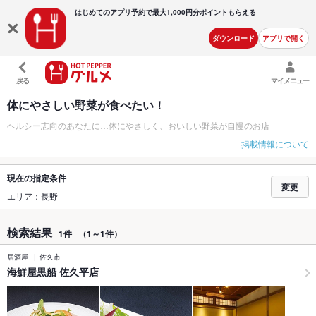
はじめてのアプリ予約で最大
1,000円分ポイントもらえる
ダウンロード
アプリで開く
戻る
マイメニュー
体にやさしい野菜が食べたい！
ヘルシー志向のあなたに…体にやさしく、おいしい野菜が自慢のお店
掲載情報について
現在の指定条件
変更
エリア：長野
検索結果
1件
（1～1件）
居酒屋
佐久市
海鮮屋黒船 佐久平店