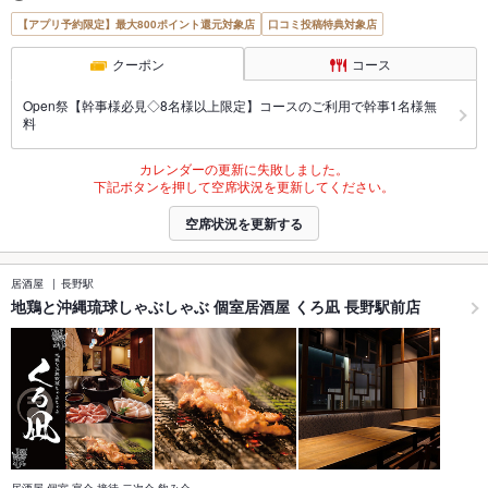
【アプリ予約限定】最大800ポイント還元対象店
口コミ投稿特典対象店
クーポン
コース
Open祭【幹事様必見◇8名様以上限定】コースのご利用で幹事1名様無
料
カレンダーの更新に失敗しました。
下記ボタンを押して空席状況を更新してください。
空席状況を更新する
居酒屋
長野駅
地鶏と沖縄琉球しゃぶしゃぶ 個室居酒屋 くろ凪 長野駅前店