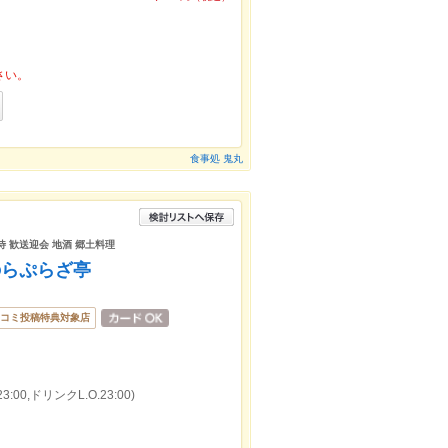
さい。
食事処 鬼丸
接待 歓送迎会 地酒 郷土料理
のらぷらざ亭
コミ投稿特典対象店
。
:00,ドリンクL.O.23:00)