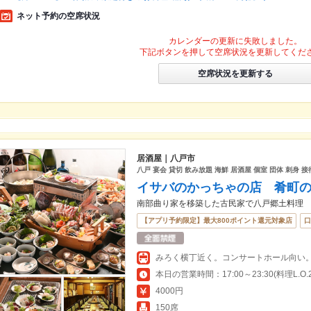
ネット予約の空席状況
カレンダーの更新に失敗しました。
下記ボタンを押して空席状況を更新してくだ
空席状況を更新する
居酒屋｜八戸市
八戸 宴会 貸切 飲み放題 海鮮 居酒屋 個室 団体 刺身 
イサバのかっちゃの店 肴町
南部曲り家を移築した古民家で八戸郷土料理
【アプリ予約限定】最大800ポイント還元対象店
口
みろく横丁近く。コンサートホール向い
本日の営業時間：17:00～23:30(料理L.O.23
4000円
150席