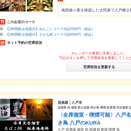
南部曲り家を移築した古民家で八戸郷土
このお店のコース
【2時間飲み放題付】めんこいコース6品5500円（税込）
【2時間飲み放題付】さかな町コース7品6000円（税込）
ネット予約の空席状況
カレンダーの更新に失敗しました。
下記ボタンを押して空席状況を更新してくだ
空席状況を更新する
居酒屋｜八戸市
居酒屋 肉 個室 飲み放題 焼き鳥 喫煙 駐車場 完全個室 
〈全席個室・喫煙可能〉八戸名
き鳥 八戸のKURA
八戸 居酒屋 個室 肉 地酒 駐車場 喫煙 魚