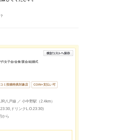
？
ザ/女子会/会食/宴会/結婚式
コミ投稿特典対象店
COIN+支払い可
JR八戸線 ／ 小中野駅（2.4km）
:30,ドリンクL.O.23:30)
0円から