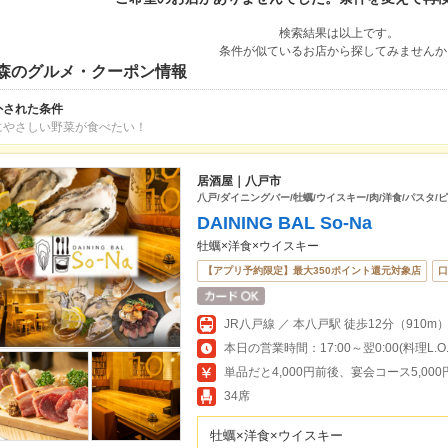
検索結果は以上です。
条件が似ているお店から探してみませんか
森のグルメ・クーポン情報
外された条件
にやさしい野菜が食べたい！
居酒屋｜八戸市
八戸/ダイニングバー/牡蠣/ウイスキー/肉/洋食/パスタ/ピ
DAINING BAL So-Na
牡蠣×洋食×ウイスキー
【アプリ予約限定】最大350ポイント還元対象店
口
JR八戸線 ／ 本八戸駅 徒歩12分（910m）
本日の営業時間：17:00～翌0:00(料理L.O.23
単品だと4,000円前後、宴会コース5,00
34席
牡蠣×洋食×ウイスキー