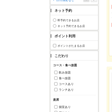
日付指定なし
月
火
水
木
金
土
日
ネット予約
1
2
3
4
5
6
7
8
9
10
11
即予約できるお店
12
13
14
15
16
17
18
ネット予約できるお店
19
20
21
22
23
24
25
ポイント利用
26
27
28
29
30
31
ポイントがたまるお店
こだわり
コース・食べ放題
飲み放題
食べ放題
コースあり
ランチあり
座席
個室あり