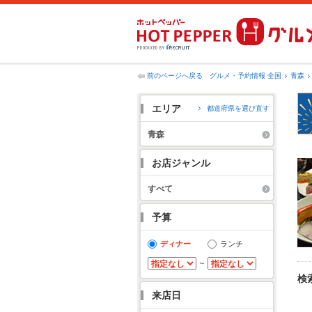
前のページへ戻る
グルメ・予約情報 全国
青森
エリア
都道府県を選び直す
青森
お店ジャンル
すべて
予算
ディナー
ランチ
～
検
来店日