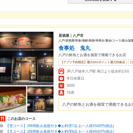
居酒屋｜八戸市
八戸/居酒屋/和食/海鮮/刺身/串焼き/宴会/コース/飲み放
食事処 鬼丸
八戸の鮮魚とお酒を個室で堪能できるお店
【アプリ予約限定】最大800ポイント還元対象店
口
JR八戸線本八戸駅 南口より徒歩約13分
本日休業日
3000
78席
八戸の鮮魚とお酒を個室で堪能できるお
このお店のコース
【雪コース】2時間飲み放題付き◆お料理7品 お一人様5500円(税込)
【月コース】2時間飲み放題付き◆お料理8品 お一人様6600円(税込)