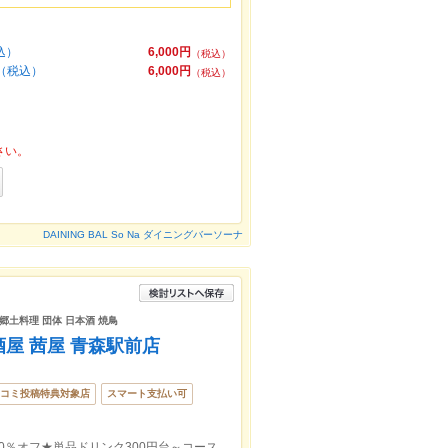
込）
6,000円
（税込）
（税込）
6,000円
（税込）
さい。
DAINING BAL So Na ダイニングバーソーナ
 郷土料理 団体 日本酒 焼鳥
屋 茜屋 青森駅前店
コミ投稿特典対象店
スマート支払い可
青森駅前【個室完備】フードorドリンク20％オフ★単品ドリンク300円台～コースじゃなくても飲み放題あり◎