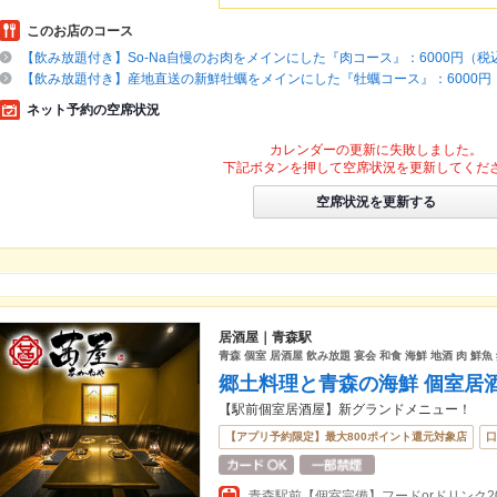
このお店のコース
【飲み放題付き】So-Na自慢のお肉をメインにした『肉コース』：6000円（税
【飲み放題付き】産地直送の新鮮牡蠣をメインにした『牡蠣コース』：6000円
ネット予約の空席状況
カレンダーの更新に失敗しました。
下記ボタンを押して空席状況を更新してくだ
空席状況を更新する
居酒屋｜青森駅
青森 個室 居酒屋 飲み放題 宴会 和食 海鮮 地酒 肉 鮮魚
郷土料理と青森の海鮮 個室居酒
【駅前個室居酒屋】新グランドメニュー！
【アプリ予約限定】最大800ポイント還元対象店
口