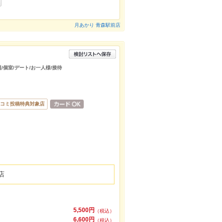
月あかり 青森駅前店
題/個室/デート/お一人様/接待
コミ投稿特典対象店
店
5,500円
（税込）
6,600円
（税込）