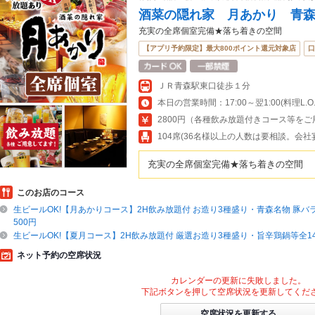
酒菜の隠れ家 月あかり 青
充実の全席個室完備★落ち着きの空間
【アプリ予約限定】最大800ポイント還元対象店
口
ＪＲ青森駅東口徒歩１分
本日の営業時間：17:00～翌1:00(料理L.O.翌
2800円（各種飲み放題付きコース等をご
104席(36名様以上の人数は要相談。会社
充実の全席個室完備★落ち着きの空間
このお店のコース
生ビールOK!【月あかりコース】2H飲み放題付 お造り3種盛り・青森名物 豚バラ
500円
生ビールOK!【夏月コース】2H飲み放題付 厳選お造り3種盛り・旨辛鶏鍋等全14種
ネット予約の空席状況
カレンダーの更新に失敗しました。
下記ボタンを押して空席状況を更新してくだ
空席状況を更新する