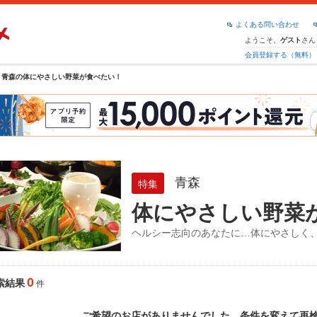
よくある問い合わせ
ようこそ、
さん
ゲスト
会員登録する（無料）
青森の体にやさしい野菜が食べたい！
青森
特集
体にやさしい野菜
ヘルシー志向のあなたに…体にやさしく
0
索結果
件
ご希望のお店がありませんでした。条件を変えて再