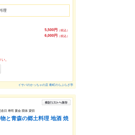
料理
5,500円
（税込）
6,000円
（税込）
さい。
イサバのかっちゃの店 肴町のらぷらざ亭
記念日 寿司 宴会 団体 貸切
物と青森の郷土料理 地酒 焼