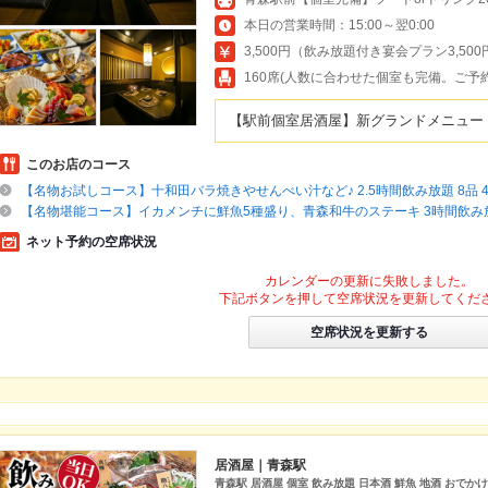
本日の営業時間：15:00～翌0:00
3,500円（飲み放題付き宴会プラン3,5
160席(人数に合わせた個室も完備。ご予
【駅前個室居酒屋】新グランドメニュー
このお店のコース
【名物お試しコース】十和田バラ焼きやせんべい汁など♪ 2.5時間飲み放題 8品 4,
【名物堪能コース】イカメンチに鮮魚5種盛り、青森和牛のステーキ 3時間飲み放題 
ネット予約の空席状況
カレンダーの更新に失敗しました。
下記ボタンを押して空席状況を更新してくだ
空席状況を更新する
居酒屋｜青森駅
青森駅 居酒屋 個室 飲み放題 日本酒 鮮魚 地酒 おでか