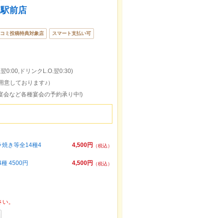
森駅前店
コミ投稿特典対象店
スマート支払い可
0:00,ドリンクL.O.翌0:30)
用意しております♪）
宴会など各種宴会の予約承り中!)
焼き等全14種4
4,500円
（税込）
 4500円
4,500円
（税込）
さい。