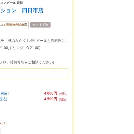
合コン ビール 貸切
ーション 四日市店
コミ投稿特典対象店
近鉄四日市駅北口より徒歩1分 居酒屋ランチ・昼のみＯＫ！樽生ビールと肉料理にこだわるバルです
:00,ドリンクL.O.21:00)
様フロア貸切可能★ご相談ください)
税込)
4,000円
（税込）
税込)
4,500円
（税込）
さい。