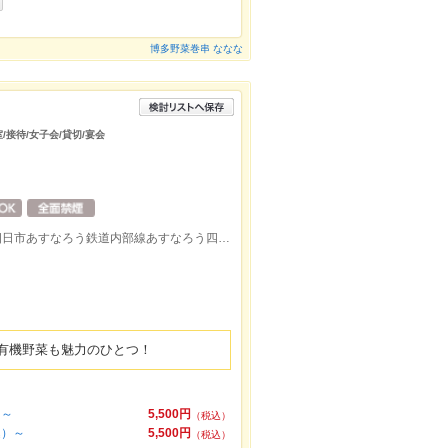
博多野菜巻串 ななな
/接待/女子会/貸切/宴会
近鉄近鉄四日市駅北出口より徒歩約5分/四日市あすなろう鉄道内部線あすなろう四日市駅出口より徒歩約8分
有機野菜も魅力のひとつ！
）～
5,500円
（税込）
込）～
5,500円
（税込）