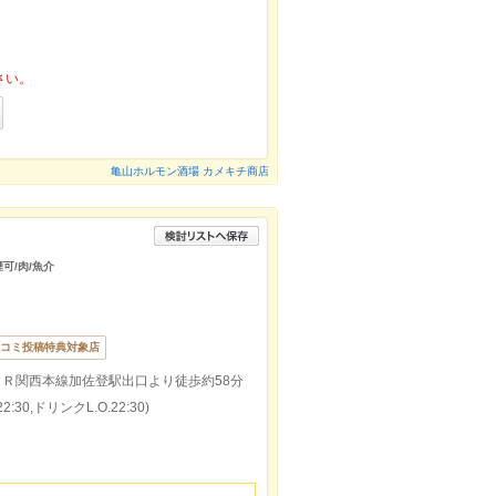
さい。
亀山ホルモン酒場 カメキチ商店
煙可/肉/魚介
コミ投稿特典対象店
ＪＲ関西本線加佐登駅出口より徒歩約58分
:30,ドリンクL.O.22:30)