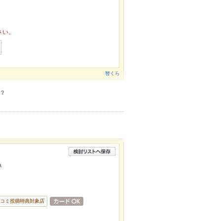
さい。
智くら
？
魚
コミ投稿特典対象店