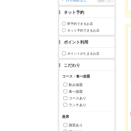
日付指定なし
月
火
水
木
金
土
日
ネット予約
1
2
3
4
5
6
7
8
9
10
11
即予約できるお店
12
13
14
15
16
17
18
ネット予約できるお店
19
20
21
22
23
24
25
ポイント利用
26
27
28
29
30
31
ポイントがたまるお店
こだわり
コース・食べ放題
飲み放題
食べ放題
コースあり
ランチあり
座席
個室あり