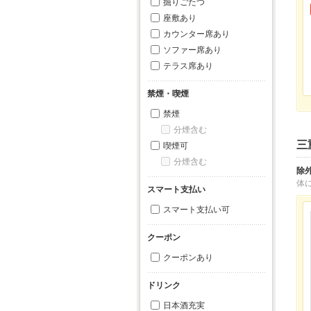
掘りごたつ
座敷あり
カウンター席あり
ソファー席あり
テラス席あり
禁煙・喫煙
禁煙
分煙含む
三
喫煙可
分煙含む
除
体
スマート支払い
スマート支払い可
クーポン
クーポンあり
ドリンク
日本酒充実