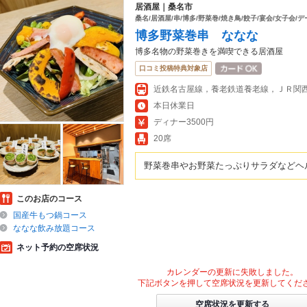
居酒屋｜桑名市
桑名/居酒屋/串/博多/野菜巻/焼き鳥/餃子/宴会/女子会/
博多野菜巻串 ななな
博多名物の野菜巻きを満喫できる居酒屋
口コミ投稿特典対象店
近鉄名古屋線，養老鉄道養老線，ＪＲ関
本日休業日
ディナー3500円
20席
野菜巻串やお野菜たっぷりサラダなどヘ
このお店のコース
国産牛もつ鍋コース
ななな飲み放題コース
ネット予約の空席状況
カレンダーの更新に失敗しました。
下記ボタンを押して空席状況を更新してくだ
空席状況を更新する