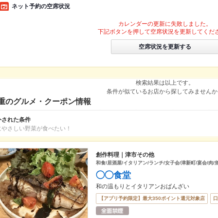
ネット予約の空席状況
カレンダーの更新に失敗しました。
下記ボタンを押して空席状況を更新してくだ
空席状況を更新する
検索結果は以上です。
条件が似ているお店から探してみませんか
重のグルメ・クーポン情報
外された条件
にやさしい野菜が食べたい！
創作料理｜津市その他
和食/居酒屋/イタリアン/ランチ/女子会/津新町/宴会/肉/
◯◯食堂
和の温もりとイタリアンおばんざい
【アプリ予約限定】最大350ポイント還元対象店
口