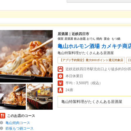
居酒屋｜近鉄四日市
個室 居酒屋 飲み放題 おでん 焼肉 宴会 もつ鍋
亀山ホルモン酒場 カメキチ商
亀山特製料理がたくさんある居酒屋
【アプリ予約限定】最大800ポイント還元対象店
口
本日休業日
平均：3,500円（税込）
24席
亀山特製料理がたくさんある居酒屋
このお店のコース
亀山焼肉コース
鉄板もつ鍋コース