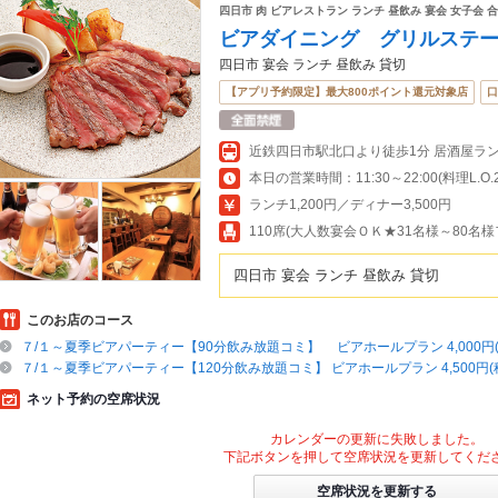
四日市 肉 ビアレストラン ランチ 昼飲み 宴会 女子会 
ビアダイニング グリルステ
四日市 宴会 ランチ 昼飲み 貸切
【アプリ予約限定】最大800ポイント還元対象店
口
本日の営業時間：11:30～22:00(料理L.O.21
ランチ1,200円／ディナー3,500円
110席(大人数宴会ＯＫ★31名様～80名
四日市 宴会 ランチ 昼飲み 貸切
このお店のコース
７/１～夏季ビアパーティー【90分飲み放題コミ】 ビアホールプラン 4,000円(
７/１～夏季ビアパーティー【120分飲み放題コミ】 ビアホールプラン 4,500円(
ネット予約の空席状況
カレンダーの更新に失敗しました。
下記ボタンを押して空席状況を更新してくだ
空席状況を更新する