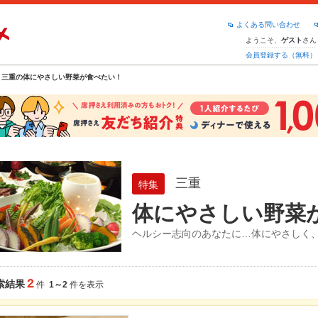
よくある問い合わせ
ようこそ、
さん
ゲスト
会員登録する（無料）
三重の体にやさしい野菜が食べたい！
三重
特集
体にやさしい野菜
ヘルシー志向のあなたに…体にやさしく
2
索結果
件
1～2
件を表示