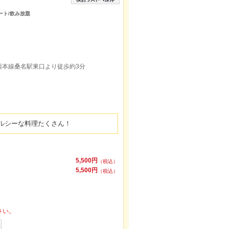
デート/飲み放題
西本線桑名駅東口より徒歩約3分
ルシーな料理たくさん！
5,500円
（税込）
5,500円
（税込）
さい。