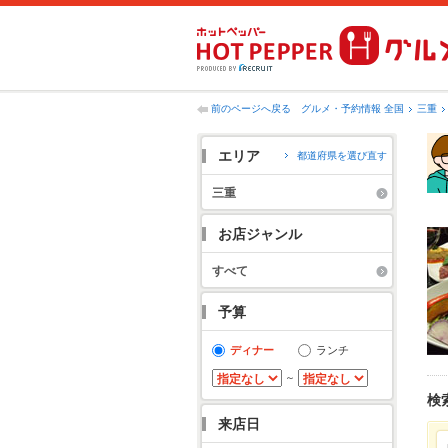
前のページへ戻る
グルメ・予約情報 全国
三重
エリア
都道府県を選び直す
三重
お店ジャンル
すべて
予算
ディナー
ランチ
～
検
来店日