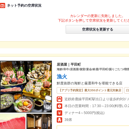
ネット予約の空席状況
カレンダーの更新に失敗しました。
下記ボタンを押して空席状況を更新してくだ
空席状況を更新する
居酒屋｜平田町
海鮮/和牛/居酒屋/個室/宴会/鈴鹿/平田町/掘りごたつ/喫
漁火
鮮度抜群の海鮮と厳選和牛を堪能できる店
【アプリ予約限定】最大350ポイント還元対象店
口
近鉄鈴鹿線平田町駅出口より徒歩約9分/
本日の営業時間：17:30～23:00(料理L.O.22
ディナー4～5000円(税込)
39席