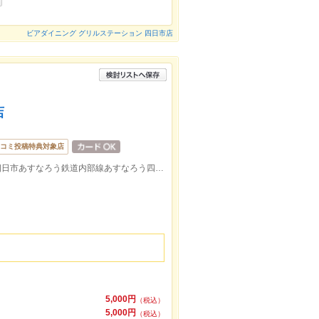
ビアダイニング グリルステーション 四日市店
店
コミ投稿特典対象店
近鉄近鉄四日市駅北出口より徒歩約3分/四日市あすなろう鉄道内部線あすなろう四日市駅出口より徒歩約6分/伊勢鉄道，
5,000円
（税込）
5,000円
（税込）