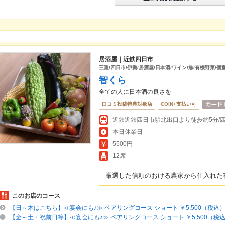
居酒屋｜近鉄四日市
三重/四日市/伊勢/居酒屋/日本酒/ワイン/魚/有機野菜/個室
智くら
全ての人に日本酒の良さを
口コミ投稿特典対象店
COIN+支払い可
本日休業日
5500円
12席
厳選した信頼のおける農家から仕入れた
このお店のコース
【日～木はこちら】≪宴会にも♪≫ ペアリングコース ショート ￥5,500（税込
【金～土・祝前日等】≪宴会にも♪≫ ペアリングコース ショート ￥5,500（税