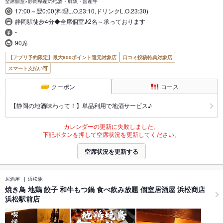
全席個室×静岡県産の地酒・鮮魚・国産牛
17:00～翌0:00(料理L.O.23:10,ドリンクL.O.23:30)
静岡駅徒歩4分◆全席個室♪2名～承っております
-
90席
【アプリ予約限定】最大800ポイント還元対象店
口コミ投稿特典対象店
スマート支払い可
クーポン
コース
【静岡の地酒味わって！】単品利用で地酒サービス♪
カレンダーの更新に失敗しました。
下記ボタンを押して空席状況を更新してください。
空席状況を更新する
居酒屋
浜松駅
焼き鳥 地鶏 餃子 和牛もつ鍋 食べ飲み放題 個室居酒屋 浜松商店
浜松駅前店