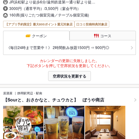
JR浜松駅より徒歩6分/遠州鉄道第一通り駅より徒…
3000円（通常平均）/3,500円（宴会平均）
160席(掘りごたつ個室完備／テーブル個室完備)
【アプリ予約限定】最大800ポイント還元対象店
口コミ投稿特典対象店
クーポン
コース
《毎日24時まで営業中！》 2時間飲み放題1500円 ⇒ 900円◎
カレンダーの更新に失敗しました。
下記ボタンを押して空席状況を更新してください。
空席状況を更新する
居酒屋
静岡駅周辺・駅南
【Sourと、おさかなと、チュウカと】 ぼうや商店