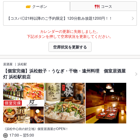
クーポン
コース
【コスパ◎21時以降のご予約限定】120分飲み放題1200円！！
カレンダーの更新に失敗しました。
下記ボタンを押して空席状況を更新してください。
空席状況を更新する
居酒屋
浜松駅
【個室完備】浜松餃子・うなぎ・干物・遠州料理 個室居酒屋
灯 浜松駅前店
《浜松中心街の好立地》個室居酒屋がOPEN！
17:00～翌5:00