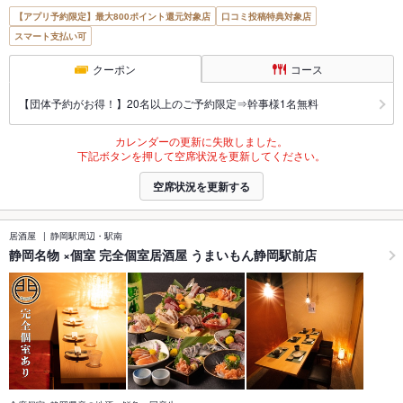
【アプリ予約限定】最大800ポイント還元対象店
口コミ投稿特典対象店
スマート支払い可
クーポン
コース
【団体予約がお得！】20名以上のご予約限定⇒幹事様1名無料
カレンダーの更新に失敗しました。
下記ボタンを押して空席状況を更新してください。
空席状況を更新する
居酒屋
静岡駅周辺・駅南
静岡名物 ×個室 完全個室居酒屋 うまいもん静岡駅前店