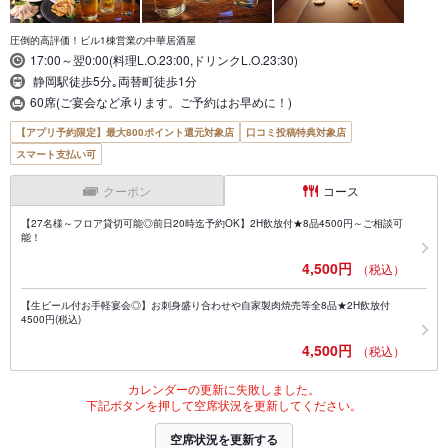
圧倒的高評価！ビル1棟営業の中華居酒屋
17:00～翌0:00(料理L.O.23:00,ドリンクL.O.23:30)
静岡駅徒歩5分｡両替町徒歩1分
60席(ご宴会など承ります。ご予約はお早めに！)
【アプリ予約限定】最大800ポイント還元対象店
口コミ投稿特典対象店
スマート支払い可
クーポン
コース
【27名様～フロア貸切可能◎前日20時迄予約OK】2H飲放付★8品4500円～ご相談可
能！
4,500円
（税込）
【生ビール付お手軽宴会◎】お刺身盛り合わせや自家製肉焼売等全8品★2H飲放付
4500円(税込)
4,500円
（税込）
カレンダーの更新に失敗しました。
下記ボタンを押して空席状況を更新してください。
空席状況を更新する