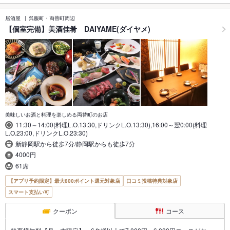
居酒屋
呉服町・両替町周辺
【個室完備】美酒佳肴 DAIYAME(ダイヤメ)
美味しいお酒と料理を楽しめる両替町のお店
11:30～14:00(料理L.O.13:30,ドリンクL.O.13:30),16:00～翌0:00(料理
L.O.23:00,ドリンクL.O.23:30)
新静岡駅から徒歩7分/静岡駅からも徒歩7分
4000円
61席
【アプリ予約限定】最大800ポイント還元対象店
口コミ投稿特典対象店
スマート支払い可
クーポン
コース