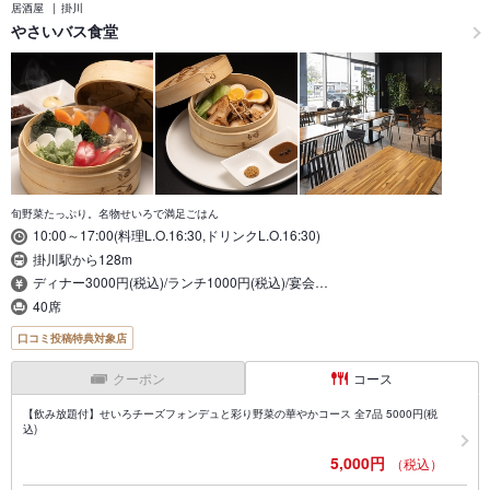
居酒屋
掛川
やさいバス食堂
旬野菜たっぷり。名物せいろで満足ごはん
10:00～17:00(料理L.O.16:30,ドリンクL.O.16:30)
掛川駅から128m
ディナー3000円(税込)/ランチ1000円(税込)/宴会…
40席
口コミ投稿特典対象店
クーポン
コース
【飲み放題付】せいろチーズフォンデュと彩り野菜の華やかコース 全7品 5000円(税
込)
5,000円
（税込）