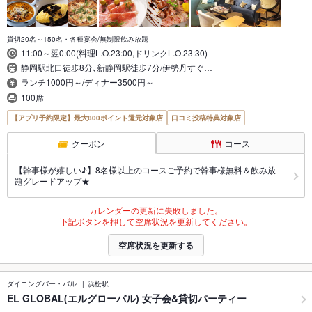
貸切20名～150名・各種宴会/無制限飲み放題
11:00～翌0:00(料理L.O.23:00,ドリンクL.O.23:30)
静岡駅北口徒歩8分､新静岡駅徒歩7分/伊勢丹すぐ…
ランチ1000円～/ディナー3500円～
100席
【アプリ予約限定】最大800ポイント還元対象店
口コミ投稿特典対象店
クーポン
コース
【幹事様が嬉しい♪】8名様以上のコースご予約で幹事様無料＆飲み放
題グレードアップ★
カレンダーの更新に失敗しました。
下記ボタンを押して空席状況を更新してください。
空席状況を更新する
ダイニングバー・バル
浜松駅
EL GLOBAL(エルグローバル) 女子会&貸切パーティー