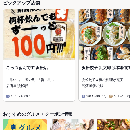
ピックアップ店舗
ごっつぁんです 浜松店
浜松餃子 浜太郎 浜松駅前
「早い!!」「安い!!」「旨い!!」…
浜松餃子＆浜松料理が充実！
居酒屋/浜松駅
居酒屋/浜松駅
3001～4000円
2001～3000円
501～100
おすすめのグルメ・クーポン情報