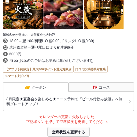
浜松名物が勢揃い！大型宴会も大歓迎
18:00～翌1:00(料理L.O.翌0:00,ドリンクL.O.翌0:30)
遠州鉄道第一通り駅出口より徒歩約6分
3000円
78席((お席のご予約はお早めに!個室もございます!))
【アプリ予約限定】最大800ポイント還元対象店
口コミ投稿特典対象店
スマート支払い可
クーポン
コース
8月限定★夏宴会を楽しめる★コース予約で『ビール付飲み放題』へ無
料グレードアップ！
カレンダーの更新に失敗しました。
下記ボタンを押して空席状況を更新してください。
空席状況を更新する