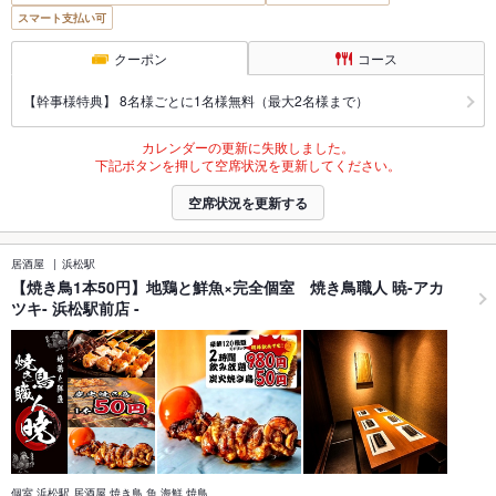
スマート支払い可
クーポン
コース
【幹事様特典】 8名様ごとに1名様無料（最大2名様まで）
カレンダーの更新に失敗しました。
下記ボタンを押して空席状況を更新してください。
空席状況を更新する
居酒屋
浜松駅
【焼き鳥1本50円】地鶏と鮮魚×完全個室 焼き鳥職人 暁-アカ
ツキ- 浜松駅前店 -
個室 浜松駅 居酒屋 焼き鳥 魚 海鮮 焼鳥