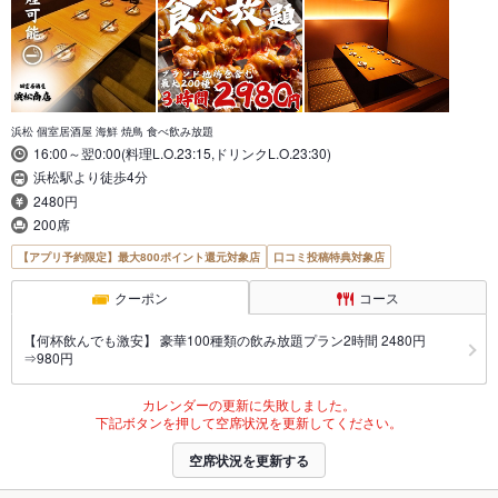
浜松 個室居酒屋 海鮮 焼鳥 食べ飲み放題
16:00～翌0:00(料理L.O.23:15,ドリンクL.O.23:30)
浜松駅より徒歩4分
2480円
200席
【アプリ予約限定】最大800ポイント還元対象店
口コミ投稿特典対象店
クーポン
コース
【何杯飲んでも激安】 豪華100種類の飲み放題プラン2時間 2480円
⇒980円
カレンダーの更新に失敗しました。
下記ボタンを押して空席状況を更新してください。
空席状況を更新する