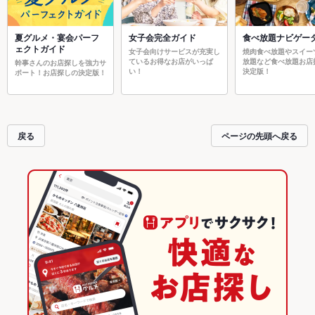
夏グルメ・宴会パーフ
女子会完全ガイド
食べ放題ナビゲー
ェクトガイド
女子会向けサービスが充実し
焼肉食べ放題やスイー
ているお得なお店がいっぱ
放題など食べ放題お店
幹事さんのお店探しを強力サ
い！
決定版！
ポート！お店探しの決定版！
戻る
ページの先頭へ戻る