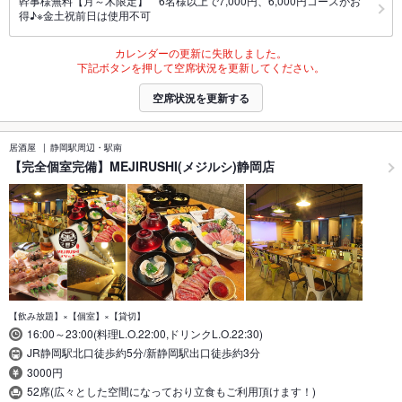
幹事様無料【月～木限定】 6名様以上で7,000円、6,000円コースがお
得♪※金土祝前日は使用不可
カレンダーの更新に失敗しました。
下記ボタンを押して空席状況を更新してください。
空席状況を更新する
居酒屋
静岡駅周辺・駅南
【完全個室完備】MEJIRUSHI(メジルシ)静岡店
【飲み放題】×【個室】×【貸切】
16:00～23:00(料理L.O.22:00,ドリンクL.O.22:30)
JR静岡駅北口徒歩約5分/新静岡駅出口徒歩約3分
3000円
52席(広々とした空間になっており立食もご利用頂けます！)