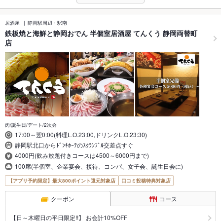
居酒屋
静岡駅周辺・駅南
鉄板焼と海鮮と静岡おでん 半個室居酒屋 てんくう 静岡両替町
店
肉/誕生日/デート/2次会
17:00～翌0:00(料理L.O.23:00,ドリンクL.O.23:30)
静岡駅北口からﾄﾞﾝｷﾎｰﾃのｽｸﾗﾝﾌﾞﾙ交差点すぐ
4000円(飲み放題付きコースは4500～6000円まで)
100席(半個室、企業宴会、接待、コンパ、女子会、誕生日会に)
【アプリ予約限定】最大800ポイント還元対象店
口コミ投稿特典対象店
クーポン
コース
【日～木曜日の平日限定!!】 お会計10%OFF