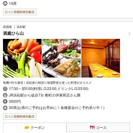
14席
口コミ投稿特典対象店
居酒屋
浜松駅
酒處ひら山
有機100％栽培！浜松産の朝採り地場野菜を使った料理がオススメ
17:30～翌0:00(料理L.O.23:00,ドリンクL.O.23:00)
JR浜松駅から徒歩7分 肴町の伊東商店さん隣
3500円
30席(お席のご予約はお早めに！各種宴会のご予約承り中！)
口コミ投稿特典対象店
クーポン
コース