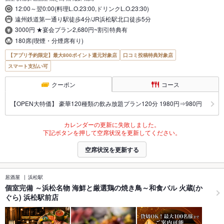
12:00～翌0:00(料理L.O.23:00,ドリンクL.O.23:30)
遠州鉄道第一通り駅徒歩4分/JR浜松駅北口徒歩5分
3000円 ★宴会プラン2,680円~割引特典有
180席(喫煙・分煙席有り)
【アプリ予約限定】最大800ポイント還元対象店
口コミ投稿特典対象店
スマート支払い可
クーポン
コース
【OPEN大特価】 豪華120種類の飲み放題プラン120分 1980円⇒980円
カレンダーの更新に失敗しました。
下記ボタンを押して空席状況を更新してください。
空席状況を更新する
居酒屋
浜松駅
個室完備 ～浜松名物 海鮮と厳選鶏の焼き鳥～和食バル 火蔵(か
ぐら) 浜松駅前店