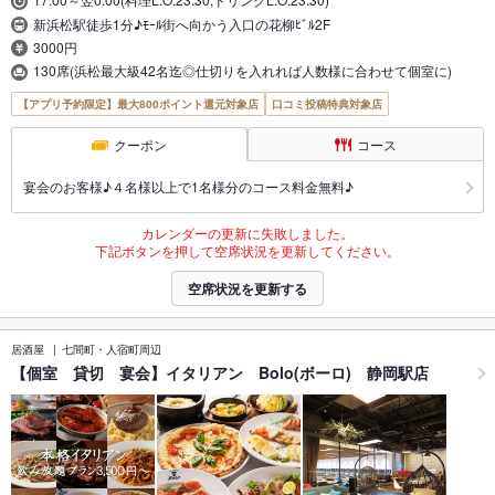
新浜松駅徒歩1分♪ﾓｰﾙ街へ向かう入口の花柳ﾋﾞﾙ2F
3000円
130席(浜松最大級42名迄◎仕切りを入れれば人数様に合わせて個室に)
【アプリ予約限定】最大800ポイント還元対象店
口コミ投稿特典対象店
クーポン
コース
宴会のお客様♪４名様以上で1名様分のコース料金無料♪
カレンダーの更新に失敗しました。
下記ボタンを押して空席状況を更新してください。
空席状況を更新する
居酒屋
七間町・人宿町周辺
【個室 貸切 宴会】イタリアン Bolo(ボーロ) 静岡駅店