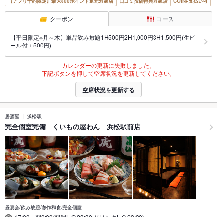
【アプリ予約限定】最大800ポイント還元対象店
口コミ投稿特典対象店
COIN+支払い可
クーポン
コース
【平日限定※月～木】単品飲み放題1H500円2H1,000円3H1,500円(生ビ
ール付＋500円)
カレンダーの更新に失敗しました。
下記ボタンを押して空席状況を更新してください。
空席状況を更新する
居酒屋
浜松駅
完全個室完備 くいもの屋わん 浜松駅前店
昼宴会/飲み放題/創作和食/完全個室
17:00～翌0:00(料理L.O.23:30,ドリンクL.O.23:30)