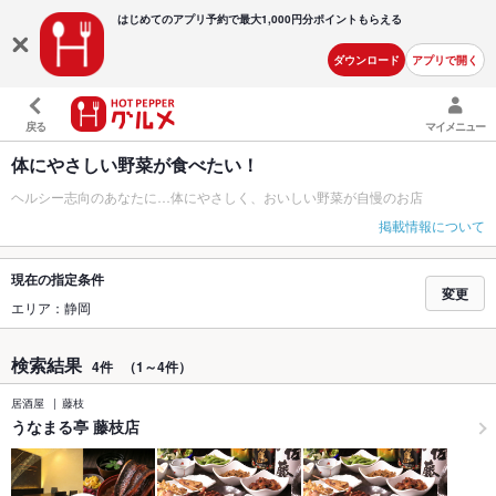
はじめてのアプリ予約で最大
1,000円分ポイントもらえる
ダウンロード
アプリで開く
戻る
マイメニュー
体にやさしい野菜が食べたい！
ヘルシー志向のあなたに…体にやさしく、おいしい野菜が自慢のお店
掲載情報について
現在の指定条件
変更
エリア：静岡
検索結果
4件
（1～4件）
居酒屋
藤枝
うなまる亭 藤枝店