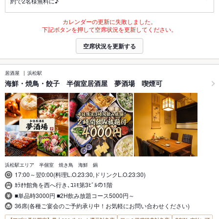
約で2名様無料に♪
カレンダーの更新に失敗しました。
下記ボタンを押して空席状況を更新してください。
空席状況を更新する
居酒屋
浜松駅
海鮮・焼鳥・餃子 半個室居酒屋 夢酒場 喫煙可
浜松駅エリア 半個室 焼き鳥 海鮮 鍋
17:00～翌0:00(料理L.O.23:30,ドリンクL.O.23:30)
ｶﾗｵｹ館角を西へ行き､ｺｽﾓ第3ﾋﾞﾙの1階
■単品時3000円 ■2H飲み放題コース5000円～
36席(各種ご宴会のご予約承り中！お気軽にお問い合わせください)