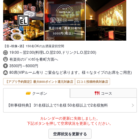
【音×映像×酒】150名OKのお洒落貸切空間
19:00～翌2:00(料理L.O.翌2:00,ドリンクL.O.翌2:00)
有楽街のｼﾞｬﾝｶﾗを肴町方面へ
3500円～6000円
80席(VIPルーム有り ご宴会など承ります。様々なタイプのお席をご用意)
【アプリ予約限定】最大800ポイント還元対象店
口コミ投稿特典対象店
クーポン
コース
【幹事様特典】 31名様以上で1名様 50名様以上で2名様無料
カレンダーの更新に失敗しました。
下記ボタンを押して空席状況を更新してください。
空席状況を更新する