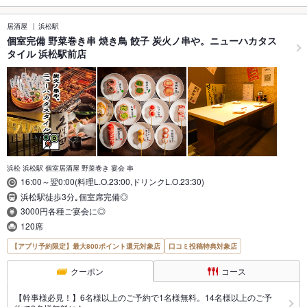
居酒屋
浜松駅
個室完備 野菜巻き串 焼き鳥 餃子 炭火ノ串や。ニューハカタス
タイル 浜松駅前店
浜松 浜松駅 個室居酒屋 野菜巻き 宴会 串
16:00～翌0:00(料理L.O.23:00,ドリンクL.O.23:30)
浜松駅徒歩3分｡個室席完備◎
3000円各種ご宴会に◎
120席
【アプリ予約限定】最大800ポイント還元対象店
口コミ投稿特典対象店
クーポン
コース
【幹事様必見！】6名様以上のご予約で1名様無料。14名様以上のご予