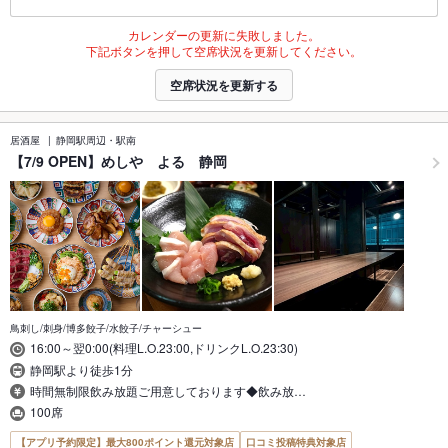
カレンダーの更新に失敗しました。
下記ボタンを押して空席状況を更新してください。
空席状況を更新する
居酒屋
静岡駅周辺・駅南
【7/9 OPEN】めしや よる 静岡
鳥刺し/刺身/博多餃子/水餃子/チャーシュー
16:00～翌0:00(料理L.O.23:00,ドリンクL.O.23:30)
静岡駅より徒歩1分
時間無制限飲み放題ご用意しております◆飲み放…
100席
【アプリ予約限定】最大800ポイント還元対象店
口コミ投稿特典対象店