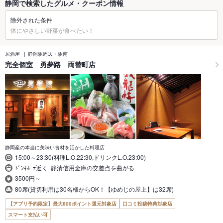
静岡で検索したグルメ・クーポン情報
除外された条件
体にやさしい野菜が食べたい！
居酒屋
静岡駅周辺・駅南
完全個室 勇夢路 両替町店
静岡産の本当に美味い食材を活かした料理店
15:00～23:30(料理L.O.22:30,ドリンクL.O.23:00)
ﾄﾞﾝｷﾎｰﾃ近く･静清信用金庫の交差点を曲がる
3500円～
80席(貸切利用は30名様からOK！【ゆめじの屋上】は32席)
【アプリ予約限定】最大800ポイント還元対象店
口コミ投稿特典対象店
スマート支払い可