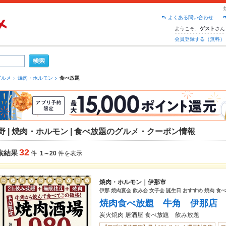
よくある問い合わせ
ようこそ、
さん
ゲスト
会員登録する（無料）
グルメ
焼肉・ホルモン
食べ放題
野 | 焼肉・ホルモン | 食べ放題のグルメ・クーポン情報
32
索結果
件
1～20
件を表示
焼肉・ホルモン｜伊那市
伊那 焼肉宴会 飲み会 女子会 誕生日 おすすめ 焼肉 食
焼肉食べ放題 牛角 伊那店
炭火焼肉 居酒屋 食べ放題 飲み放題