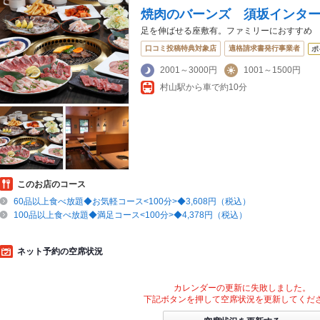
焼肉のバーンズ 須坂インタ
足を伸ばせる座敷有。ファミリーにおすすめ
口コミ投稿特典対象店
適格請求書発行事業者
ポ
2001～3000円
1001～1500円
村山駅から車で約10分
このお店のコース
60品以上食べ放題◆お気軽コース<100分>◆3,608円（税込）
100品以上食べ放題◆満足コース<100分>◆4,378円（税込）
ネット予約の空席状況
カレンダーの更新に失敗しました。
下記ボタンを押して空席状況を更新してくだ