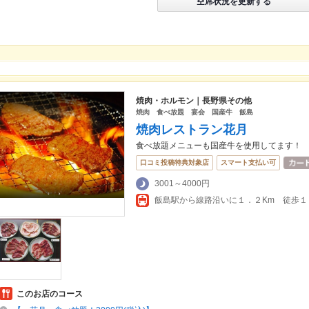
空席状況を更新する
焼肉・ホルモン｜長野県その他
焼肉 食べ放題 宴会 国産牛 飯島
焼肉レストラン花月
食べ放題メニューも国産牛を使用してます！
口コミ投稿特典対象店
スマート支払い可
3001～4000円
このお店のコース