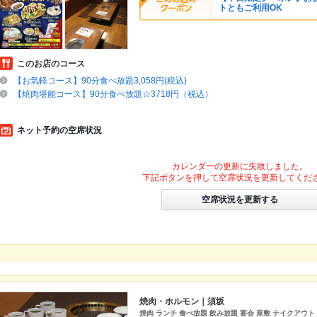
トともご利用OK
このお店のコース
【お気軽コース】90分食べ放題3,058円(税込)
【焼肉堪能コース】90分食べ放題☆3718円（税込）
ネット予約の空席状況
カレンダーの更新に失敗しました。
下記ボタンを押して空席状況を更新してくだ
空席状況を更新する
焼肉・ホルモン｜須坂
焼肉 ランチ 食べ放題 飲み放題 宴会 座敷 テイクアウ