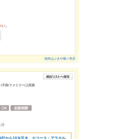
さい。
焼肉はぶきや篠ノ井店
ト/子供/ファミリー/上田原
1分
会計から10％引き ☆コース・アラカル