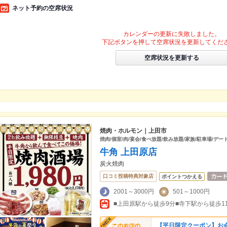
ネット予約の空席状況
カレンダーの更新に失敗しました。
下記ボタンを押して空席状況を更新してくだ
空席状況を更新する
焼肉・ホルモン｜上田市
焼肉/個室/肉/宴会/食べ放題/飲み放題/家族/駐車場/デー
牛角 上田原店
炭火焼肉
口コミ投稿特典対象店
ポイントつかえる
2001～3000円
501～1000円
■上田原駅から徒歩9分■寺下駅から徒歩1
【平日限定クーポン】お