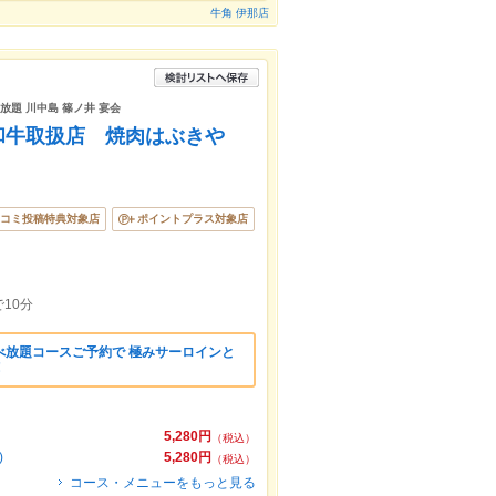
牛角 伊那店
み放題 川中島 篠ノ井 宴会
】和牛取扱店 焼肉はぶきや
コミ投稿特典対象店
ポイントプラス対象店
10分
食べ放題コースご予約で 極みサーロインと
！
5,280円
（税込）
)
5,280円
（税込）
コース・メニューをもっと見る