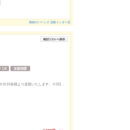
焼肉のバーンズ 須坂インター店
飯島駅から線路沿いに１．２Km 徒歩１０分10名様より送迎いたします。※3日前までにお申し込みください。