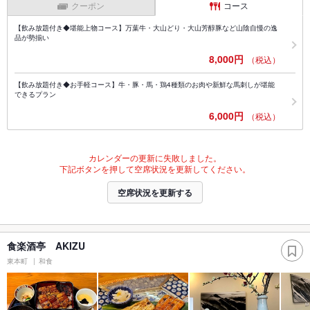
クーポン
コース
【飲み放題付き◆堪能上物コース】万葉牛・大山どり・大山芳醇豚など山陰自慢の逸
品が勢揃い
8,000円
（税込）
【飲み放題付き◆お手軽コース】牛・豚・馬・鶏4種類のお肉や新鮮な馬刺しが堪能
できるプラン
6,000円
（税込）
カレンダーの更新に失敗しました。
下記ボタンを押して空席状況を更新してください。
空席状況を更新する
食楽酒亭 AKIZU
東本町
和食