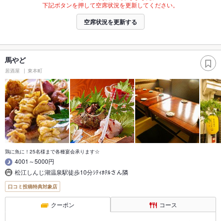
下記ボタンを押して空席状況を更新してください。
空席状況を更新する
馬やど
居酒屋
東本町
鶏に魚に！25名様まで各種宴会承ります☆
4001～5000円
松江しんじ湖温泉駅徒歩10分ｼﾃｨﾎﾃﾙさん隣
口コミ投稿特典対象店
クーポン
コース