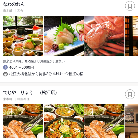
なわのれん
東本町
和食
割烹より気軽、居酒屋よりお洒落が丁度良い
4001～5000円
松江大橋北詰から徒歩2分 /ﾎﾃﾙﾙｰﾄｲﾝ松江の横
でじや りょう （松江店）
東本町
韓国料理