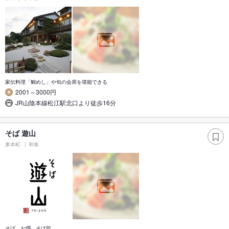
家伝料理「鯛めし」や旬の会席を堪能できる
2001～3000円
JR山陰本線松江駅北口より徒歩16分
そば 遊山
東本町
和食
そば お燗 そば前