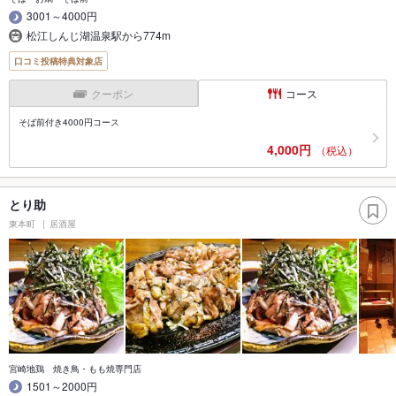
3001～4000円
松江しんじ湖温泉駅から774m
口コミ投稿特典対象店
クーポン
コース
そば前付き4000円コース
4,000円
（税込）
とり助
東本町
居酒屋
宮崎地鶏 焼き鳥・もも焼専門店
1501～2000円