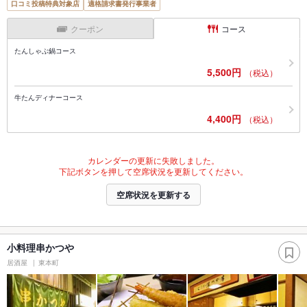
口コミ投稿特典対象店
適格請求書発行事業者
クーポン
コース
たんしゃぶ鍋コース
5,500円
（税込）
牛たんディナーコース
4,400円
（税込）
カレンダーの更新に失敗しました。
下記ボタンを押して空席状況を更新してください。
空席状況を更新する
小料理串かつや
居酒屋
東本町