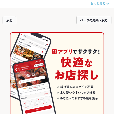
が見つからなかったら、近隣のエリア
松江駅
、
東本町
、
松江市橋南その他
もチ
もっと見る
ェックしてみてください。ホットペッパーグルメなら、お得なクーポンはもち
ろん、こだわりメニュー
からあげ
、
馬刺し
、
お茶漬け
や季節のおすすめ料理な
ど、お店の最新情報をご紹介しているので安心！24時間使える簡単便利なネッ
ト予約が使えるお店も拡大中です。友達どうしの飲み会にも、会社の宴会に
戻る
ページの先頭へ戻る
も、デートやパーティーにもお得に便利にホットペッパーグルメをご利用くだ
さい。