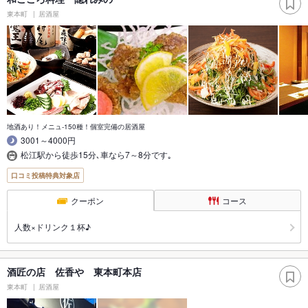
東本町
居酒屋
地酒あり！メニュ-150種！個室完備の居酒屋
3001～4000円
松江駅から徒歩15分､車なら7～8分です｡
口コミ投稿特典対象店
クーポン
コース
人数×ドリンク１杯♪
酒匠の店 佐香や 東本町本店
東本町
居酒屋