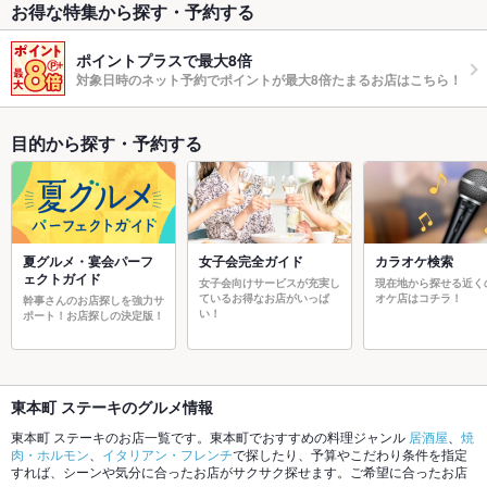
お得な特集から探す・予約する
ポイントプラスで最大8倍
対象日時のネット予約でポイントが最大8倍たまるお店はこちら！
目的から探す・予約する
夏グルメ・宴会パーフ
女子会完全ガイド
カラオケ検索
ェクトガイド
女子会向けサービスが充実し
現在地から探せる近く
ているお得なお店がいっぱ
オケ店はコチラ！
幹事さんのお店探しを強力サ
い！
ポート！お店探しの決定版！
東本町 ステーキのグルメ情報
東本町 ステーキのお店一覧です。東本町でおすすめの料理ジャンル
居酒屋
、
焼
肉・ホルモン
、
イタリアン・フレンチ
で探したり、予算やこだわり条件を指定
すれば、シーンや気分に合ったお店がサクサク探せます。ご希望に合ったお店