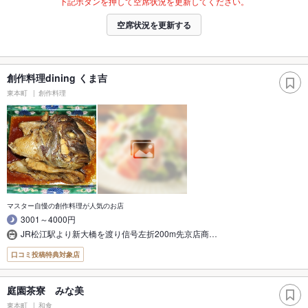
下記ボタンを押して空席状況を更新してください。
空席状況を更新する
創作料理dining くま吉
東本町
創作料理
マスター自慢の創作料理が人気のお店
3001～4000円
JR松江駅より新大橋を渡り信号左折200m先京店商…
口コミ投稿特典対象店
庭園茶寮 みな美
東本町
和食