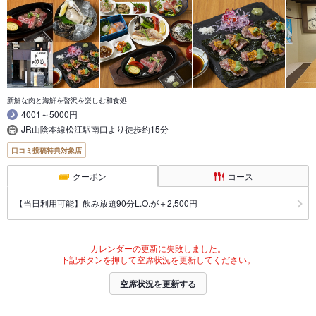
新鮮な肉と海鮮を贅沢を楽しむ和食処
4001～5000円
JR山陰本線松江駅南口より徒歩約15分
口コミ投稿特典対象店
クーポン
コース
【当日利用可能】飲み放題90分L.O.が＋2,500円
カレンダーの更新に失敗しました。
下記ボタンを押して空席状況を更新してください。
空席状況を更新する