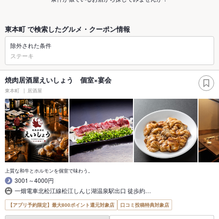
東本町 で検索したグルメ・クーポン情報
除外された条件
ステーキ
焼肉居酒屋えいしょう 個室×宴会
東本町
居酒屋
上質な和牛とホルモンを個室で味わう。
3001～4000円
一畑電車北松江線松江しんじ湖温泉駅出口 徒歩約…
【アプリ予約限定】最大800ポイント還元対象店
口コミ投稿特典対象店