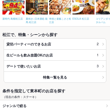
新時代 島根松江店
藁焼き×日本酒処 龍
串焼と釜飯こさと松
ESOLA 松江店
コリアンダ
馬 松江店
江店
タルパム
松江で、特集・シーンから探す
2
貸切パーティーのできるお店
1
生ビールも飲み放題OKのお店
3
デートで使いたいお店
特集一覧を見る
条件を指定して東本町のお店を探す
（現在の条件：ステーキ）
ジャンルで絞る