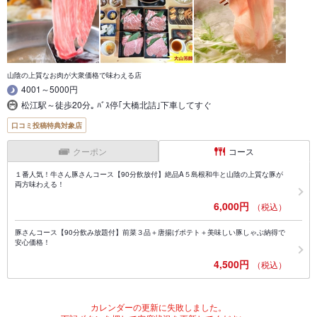
山陰の上質なお肉が大衆価格で味わえる店
4001～5000円
松江駅～徒歩20分｡ ﾊﾞｽ停｢大橋北詰｣下車してすぐ
口コミ投稿特典対象店
クーポン
コース
１番人気！牛さん豚さんコース【90分飲放付】絶品A５島根和牛と山陰の上質な豚が
両方味わえる！
6,000円
（税込）
豚さんコース【90分飲み放題付】前菜３品＋唐揚げポテト＋美味しい豚しゃぶ納得で
安心価格！
4,500円
（税込）
カレンダーの更新に失敗しました。