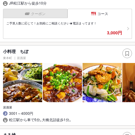
JR松江駅から徒歩10分
クーポン
コース
ご予算人数に応じて！お気軽にご相談ください★電話まってます！
3,000円
小料理 ちぼ
東本町
居酒屋
居酒屋
3001～4000円
松江駅から車で5分｡大橋北詰徒歩1分｡
まる雄