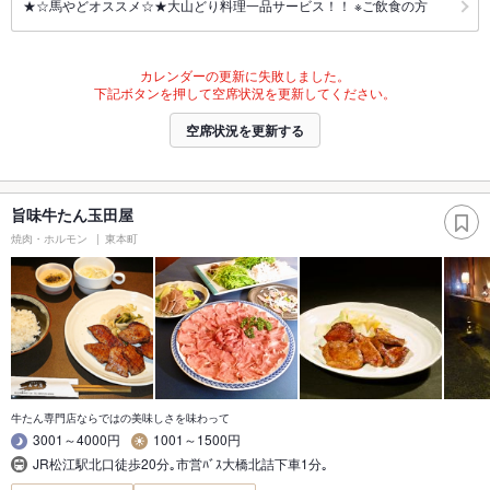
★☆馬やどオススメ☆★大山どり料理一品サービス！！ ※ご飲食の方
カレンダーの更新に失敗しました。
下記ボタンを押して空席状況を更新してください。
空席状況を更新する
旨味牛たん玉田屋
焼肉・ホルモン
東本町
牛たん専門店ならではの美味しさを味わって
3001～4000円
1001～1500円
JR松江駅北口徒歩20分｡市営ﾊﾞｽ大橋北詰下車1分｡