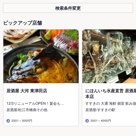
検索条件変更
ピックアップ店舗
居酒屋 大河 東津田店
にほんいち水産直営 居酒屋
本店
12/3リニューアルOPEN！宴会も…
すすきの 大通 海鮮 個室 飲み
居酒屋/松江市橋南その他
居酒屋/すすきの駅
2001～3000円
3001～4000円