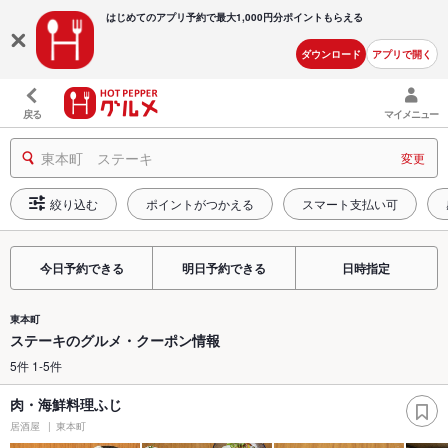
はじめてのアプリ予約で最大
1,000円分ポイントもらえる
ダウンロード
アプリで開く
戻る
マイメニュー
東本町 ステーキ
変更
絞り込む
ポイントがつかえる
スマート支払い可
今日予約できる
明日予約できる
日時指定
東本町
ステーキのグルメ・クーポン情報
5件 1-5件
肉・海鮮料理ふじ
居酒屋
東本町