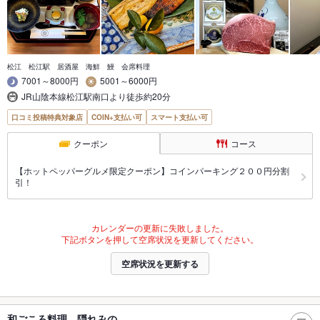
松江 松江駅 居酒屋 海鮮 鰻 会席料理
7001～8000円
5001～6000円
JR山陰本線松江駅南口より徒歩約20分
口コミ投稿特典対象店
COIN+支払い可
スマート支払い可
クーポン
コース
【ホットペッパーグルメ限定クーポン】コインパーキング２００円分割
引！
カレンダーの更新に失敗しました。
下記ボタンを押して空席状況を更新してください。
空席状況を更新する
和ごころ料理 隠れみの