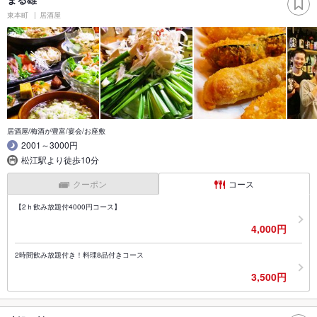
東本町
居酒屋
居酒屋/梅酒が豊富/宴会/お座敷
2001～3000円
松江駅より徒歩10分
クーポン
コース
【2ｈ飲み放題付4000円コース】
4,000円
2時間飲み放題付き！料理8品付きコース
3,500円