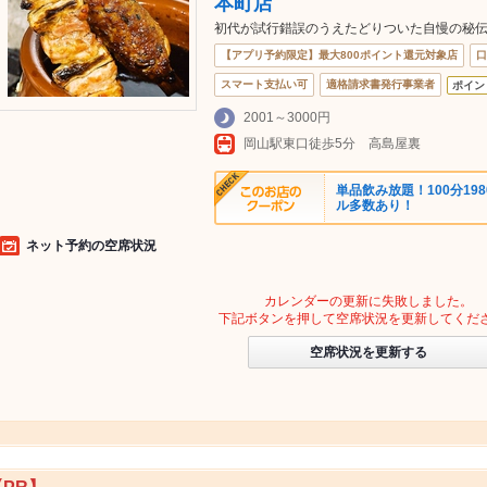
本町店
初代が試行錯誤のうえたどりついた自慢の秘
【アプリ予約限定】最大800ポイント還元対象店
口
スマート支払い可
適格請求書発行事業者
ポイン
2001～3000円
岡山駅東口徒歩5分 高島屋裏
単品飲み放題！100分1
ル多数あり！
ネット予約の空席状況
カレンダーの更新に失敗しました。
下記ボタンを押して空席状況を更新してくだ
空席状況を更新する