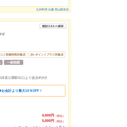
九州料理 弁慶 岡山駅前店
そば
コミ投稿特典対象店
ポイントプラス対象店
川緑道公園駅出口より徒歩約4分
お会計より最大10％OFF！
4,000円
（税込）
5,000円
（税込）