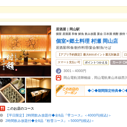
居酒屋｜岡山駅
個室 居酒屋 和食 鮮魚 飲み放題 宴会 日本酒 焼酎 接待 
個室×郷土料理 村瀬 岡山店
居酒屋/和食/創作料理/宴会/鮮魚/そば
【アプリ予約限定】最大800ポイント還元対象店
口
スマート支払い可
ポイントつかえる
3001～4000円
岡山電軌清輝橋線，岡山電軌東山本線西
◆◇◆期間限定特典◆◇◆
このお店のコース
【平日限定】2時間飲み放題付◆全8品『雫コース』＜4000円(税込)＞
2時間飲み放題付◆全8品『粉雪コース』＜5000円(税込)＞