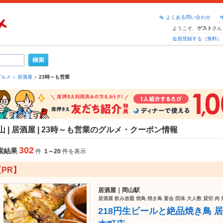
よくある問い合わせ
ようこそ、
さん
ゲスト
会員登録する（無料）
グルメ
居酒屋
23時～も営業
山 | 居酒屋 | 23時～も営業のグルメ・クーポン情報
302
索結果
件
1～20
件を表示
【PR】
居酒屋｜岡山駅
居酒屋 飲み放題 焼鳥 焼き鳥 宴会 団体 大人数 貸切 肉
218円生ビールと絶品焼き鳥 