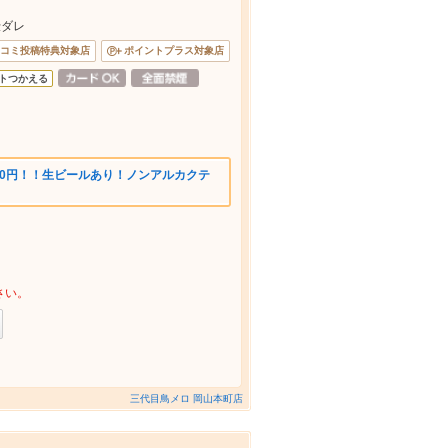
伝ダレ
コミ投稿特典対象店
ポイントプラス対象店
トつかえる
980円！！生ビールあり！ノンアルカクテ
さい。
三代目鳥メロ 岡山本町店