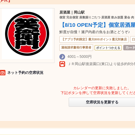
【PR】
居酒屋｜岡山駅
個室 完全個室 座敷掘りごたつ 居酒屋 飲み放題 宴会 肉 
【8/10 OPEN予定】個室居酒
鮮度が自慢！瀬戸内産の魚をお酒とどうぞ♪
【アプリ予約限定】最大800ポイント還元対象店
口
適格請求書発行事業者
ポイントつかえる
4001～5000円
ネット予約の空席状況
カレンダーの更新に失敗しました。
下記ボタンを押して空席状況を更新してくだ
空席状況を更新する