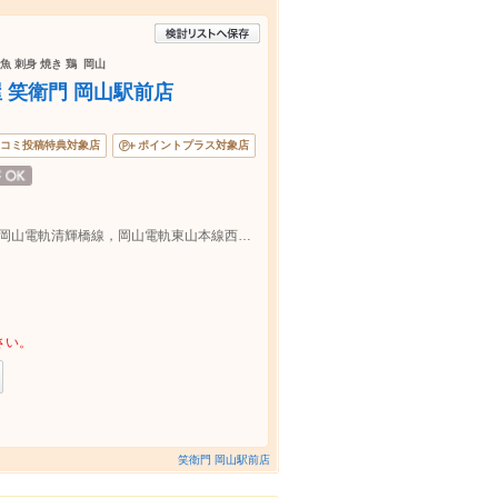
魚 刺身 焼き 鶏 岡山
屋 笑衛門 岡山駅前店
コミ投稿特典対象店
ポイントプラス対象店
ＪＲ岡山駅後楽園口(東口)より徒歩約8分/岡山電軌清輝橋線，岡山電軌東山本線西川緑道公園駅出口より徒歩約3分
さい。
笑衛門 岡山駅前店