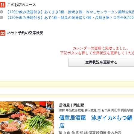
このお店のコース
【120分飲み放題付き】あてまき3種・炭焼き鶏・冷やしサンラータン麺等全8品50
【120分飲み放題付き】あて4種・鮮魚の刺身盛り4種・炭焼き豚トロ等全9品600
ネット予約の空席状況
カレンダーの更新に失敗しました。
下記ボタンを押して空席状況を更新してくだ
空席状況を更新する
居酒屋｜岡山駅
海鮮 単品飲み放題 食べ放題 肉 もつ鍋 岡山市 岡山駅前 
個室居酒屋 泳ぎイカ×もつ鍋
店
岡山 肉 魚 海鮮 鍋 個室居酒屋 飲み放題