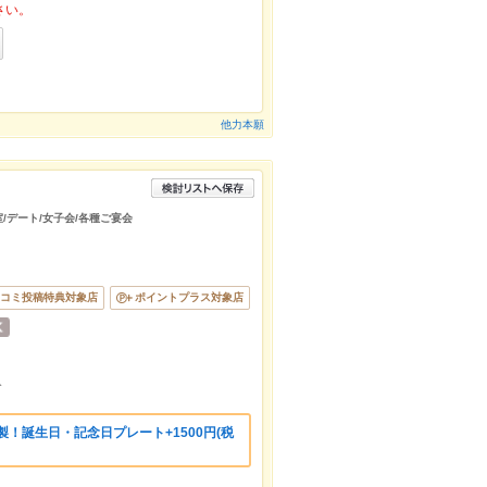
さい。
他力本願
室/デート/女子会/各種ご宴会
コミ投稿特典対象店
ポイントプラス対象店
分
製！誕生日・記念日プレート+1500円(税