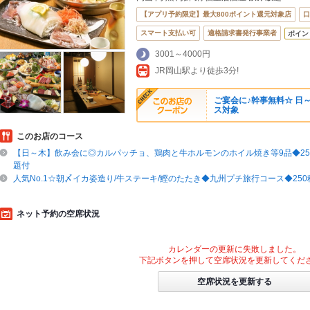
【アプリ予約限定】最大800ポイント還元対象店
口
スマート支払い可
適格請求書発行事業者
ポイン
3001～4000円
JR岡山駅より徒歩3分!
ご宴会に♪幹事無料☆ 日～
ス対象
このお店のコース
【日～木】飲み会に◎カルパッチョ、鶏肉と牛ホルモンのホイル焼き等9品◆25
題付
人気No.1☆朝〆イカ姿造り/牛ステーキ/鰹のたたき◆九州プチ旅行コース◆25
ネット予約の空席状況
カレンダーの更新に失敗しました。
下記ボタンを押して空席状況を更新してくだ
空席状況を更新する