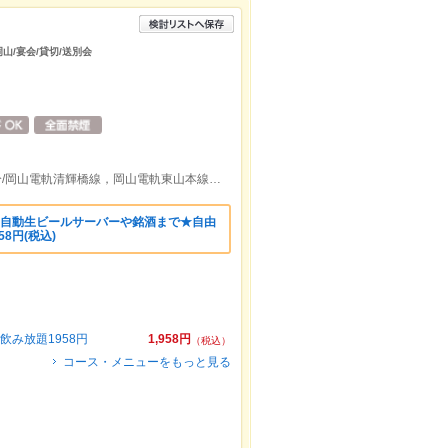
岡山/宴会/貸切/送別会
ＪＲ岡山駅後楽園口(東口)より徒歩約11分/岡山電軌清輝橋線，岡山電軌東山本線西川緑道公園駅出口より徒歩約4分
】自動生ビールサーバーや銘酒まで★自由
8円(税込)
み放題1958円
1,958円
（税込）
コース・メニューをもっと見る