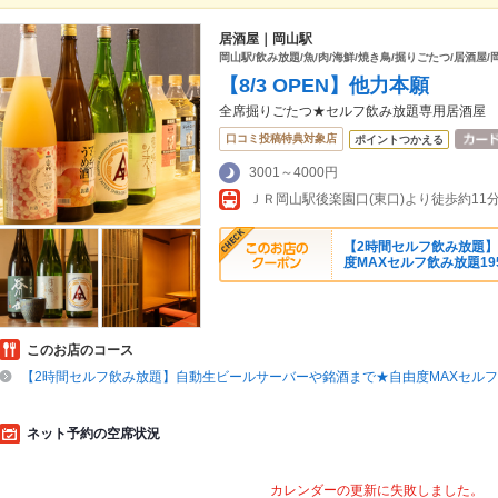
居酒屋｜岡山駅
岡山駅/飲み放題/魚/肉/海鮮/焼き鳥/掘りごたつ/居酒屋/
【8/3 OPEN】他力本願
全席掘りごたつ★セルフ飲み放題専用居酒屋
口コミ投稿特典対象店
ポイントつかえる
3001～4000円
【2時間セルフ飲み放題
度MAXセルフ飲み放題195
このお店のコース
【2時間セルフ飲み放題】自動生ビールサーバーや銘酒まで★自由度MAXセルフ飲
ネット予約の空席状況
カレンダーの更新に失敗しました。