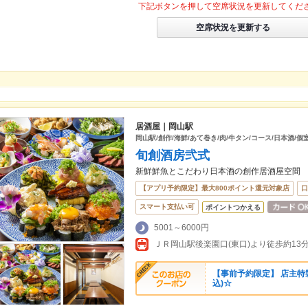
下記ボタンを押して空席状況を更新してくだ
空席状況を更新する
居酒屋｜岡山駅
岡山駅/創作/海鮮/あて巻き/肉/牛タン/コース/日本酒/個
旬創酒房弐式
新鮮鮮魚とこだわり日本酒の創作居酒屋空間
【アプリ予約限定】最大800ポイント還元対象店
口
スマート支払い可
ポイントつかえる
5001～6000円
ＪＲ岡山駅後楽園口(東口)より徒歩約13
【事前予約限定】 店主特
込)☆