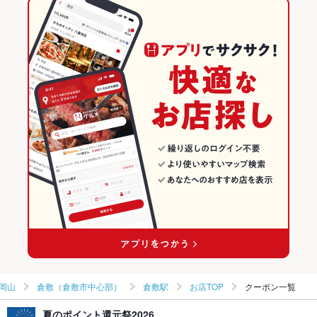
レバー
つくね
もつ鍋
ステーキ
餃子
チャーハン
ケーキ
倉敷駅 × 和風
倉敷駅 × 和風
岡山の居酒屋ランキング
チーズケーキ
馬肉
肉寿司
創作料理
岡山
倉敷（倉敷市中心部）のグルメランキング
和風
岡山 × 居酒屋
倉敷（倉敷市中心部）の居酒屋ランキング
倉敷（倉敷市中心部） × 創作料理
岡山 × 和風
倉敷駅のグルメランキング
倉敷（倉敷市中心部） × 和風
岡山 × 創作料理
倉敷駅の居酒屋ランキング
倉敷駅 × 創作料理
岡山 × 和風
倉敷駅 × 和風
岡山
倉敷（倉敷市中心部）
倉敷駅
お店TOP
クーポン一覧
夏のポイント還元祭2026