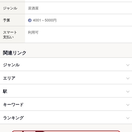
ジャンル
居酒屋
予算
4001～5000円
スマート
利用可
支払い
関連リンク
ジャンル
居酒屋
エリア
和風
倉敷駅
駅
倉敷（倉敷市中心部） × 居酒屋
倉敷駅 × 居酒屋
岡山駅
キーワード
倉敷（倉敷市中心部） × 和風
倉敷駅 × 和風
倉敷駅
ランキング
手羽先
からあげ
お茶漬け
馬刺し
エビ料理
カニ料理
フライドポテト
ウインナー
天ぷら
茶碗蒸し
親子丼
チャンポン
倉敷駅 × 居酒屋
倉敷駅 × 創作料理
倉敷市駅
岡山のグルメランキング