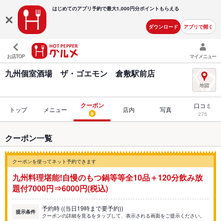
はじめてのアプリ予約で最大
1,000円分ポイントもらえる
ダウンロード
アプリで開く
お店TOP
マイメニュー
九州個室酒場 ザ・ゴエモン 倉敷駅前店
クーポン
口コミ
トップ
メニュー
店内
写真
6
275
クーポン一覧
クーポンを使ってネット予約できます
九州料理堪能!自慢のもつ鍋等等全10品＋120分飲み放
題付7000円⇒6000円(税込)
予約時 ((当日19時まで要予約))
提示条件
クーポンの詳細を見るをタップして、表示される画面をご提示ください。