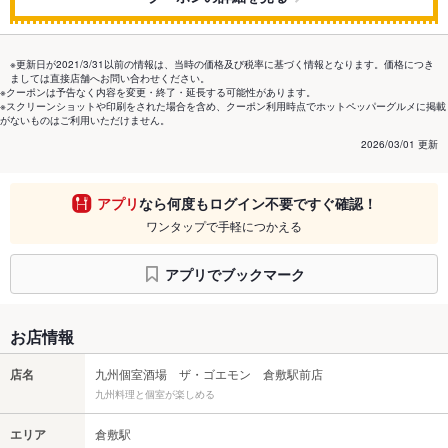
※更新日が2021/3/31以前の情報は、当時の価格及び税率に基づく情報となります。価格につき
ましては直接店舗へお問い合わせください。
※クーポンは予告なく内容を変更・終了・延長する可能性があります。
※スクリーンショットや印刷をされた場合を含め、クーポン利用時点でホットペッパーグルメに掲載
がないものはご利用いただけません。
2026/03/01 更新
アプリ
なら何度もログイン不要ですぐ確認！
ワンタップで手軽につかえる
アプリでブックマーク
お店情報
店名
九州個室酒場 ザ・ゴエモン 倉敷駅前店
九州料理と個室が楽しめる
エリア
倉敷駅