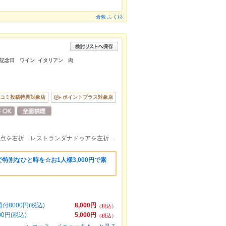
倉敷 ふく杉
記念日 ワイン イタリアン 肉
コミ投稿特典対象店
ポイントプラス対象店
倉敷駅から徒歩5分♪旧2号線マルナカ交差点を右折 レストランダナドゥアを左折→突き当り右手の古民家
特別なひと時を☆お1人様3,000円で素
8000円(税込)
8,000円
（税込）
円(税込)
5,000円
（税込）