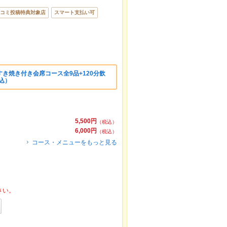
コミ投稿特典対象店
スマート支払い可
き焼き付き会席コース全9品+120分飲
込）
5,500円
（税込）
6,000円
（税込）
コース・メニューをもっと見る
さい。