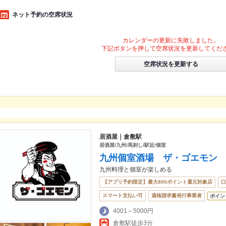
ネット予約の空席状況
カレンダーの更新に失敗しました。
下記ボタンを押して空席状況を更新してくだ
空席状況を更新する
居酒屋｜倉敷駅
居酒屋/九州/馬刺し/駅近/個室
九州個室酒場 ザ・ゴエモン
九州料理と個室が楽しめる
【アプリ予約限定】最大800ポイント還元対象店
口
スマート支払い可
適格請求書発行事業者
ポイン
4001～5000円
倉敷駅徒歩3分