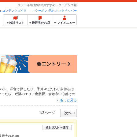
ステーキ/倉敷駅のおすすめ・クーポン情報
コンテンツガイド
クーポン 予約 ホットペッパー
検討リスト
最近見たお店
マイメニュー
バル
、
洋食
で探したり、予算やこだわり条件を指
かったら、近隣のエリア
倉敷駅
、
倉敷市中心部その
はもちろん、こだわりメニュー
からあげ
、
お茶漬
もっと見る
える簡単便利なネット予約が使えるお店も拡大中で
ペッパーグルメをご利用ください。
1/3ページ
 最大24名OK