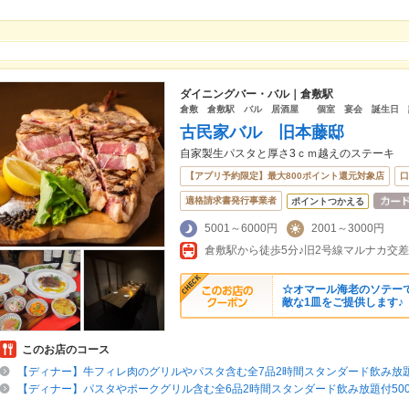
ダイニングバー・バル｜倉敷駅
倉敷 倉敷駅 バル 居酒屋 個室 宴会 誕生日 
古民家バル 旧本藤邸
自家製生パスタと厚さ3ｃｍ越えのステーキ
【アプリ予約限定】最大800ポイント還元対象店
口
適格請求書発行事業者
ポイントつかえる
5001～6000円
2001～3000円
☆オマール海老のソテーで
敵な1皿をご提供します♪
このお店のコース
【ディナー】牛フィレ肉のグリルやパスタ含む全7品2時間スタンダード飲み放題付
【ディナー】パスタやポークグリル含む全6品2時間スタンダード飲み放題付5000