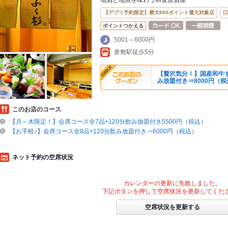
地酒と地魚を味わう和食居酒屋
【アプリ予約限定】最大800ポイント還元対象店
口
ポイントつかえる
5001～6000円
倉敷駅徒歩5分
【贅沢気分！】国産和牛す
み放題付き⇒8000円（税
このお店のコース
【月～木限定！】会席コース全7品+120分飲み放題付き5500円（税込）
【お手軽♪】会席コース全8品+120分飲み放題付き⇒6000円（税込）
ネット予約の空席状況
カレンダーの更新に失敗しました。
下記ボタンを押して空席状況を更新してくだ
空席状況を更新する