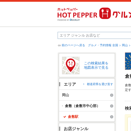
前のページへ戻る
グルメ・予約情報 全国
岡山
この検索結果を
地図表示で見る
倉
エリア
都道府県を選び直す
倉
定
他
岡山
け
す
倉敷（倉敷市中心部）
検
倉敷駅
お店ジャンル