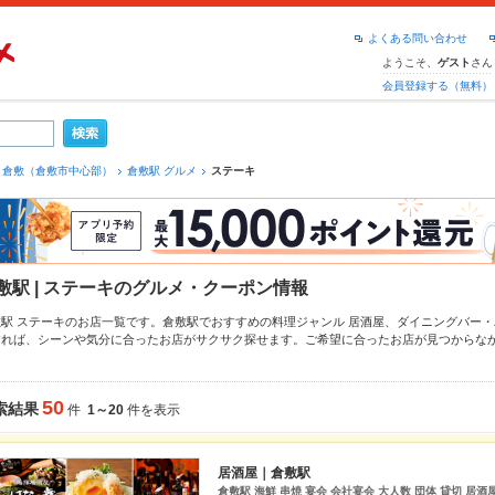
よくある問い合わせ
ようこそ、
さん
ゲスト
会員登録する（無料）
倉敷（倉敷市中心部）
倉敷駅 グルメ
ステーキ
敷駅 | ステーキのグルメ・クーポン情報
敷駅 ステーキのお店一覧です。倉敷駅でおすすめの料理ジャンル
居酒屋
、
ダイニングバー・
すれば、シーンや気分に合ったお店がサクサク探せます。ご希望に合ったお店が見つからな
、
倉敷美観地区
もチェックしてみてください。ホットペッパーグルメなら、お得なクーポン
、
手羽先
や季節のおすすめ料理など、お店の最新情報をご紹介しているので安心！24時間使
。友達どうしの飲み会にも、会社の宴会にも、デートやパーティーにもお得に便利にホット
50
索結果
件
1～20
件を表示
居酒屋｜倉敷駅
倉敷駅 海鮮 串焼 宴会 会社宴会 大人数 団体 貸切 居酒屋