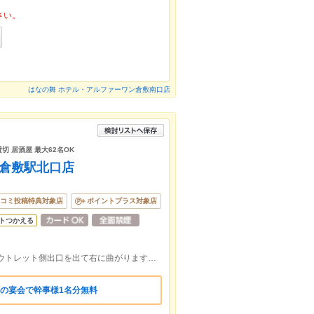
さい。
はなの舞 ホテル・アルファーワン倉敷南口店
貸切 居酒屋 最大62名OK
 倉敷駅北口店
コミ投稿特典対象店
ポイントプラス対象店
トつかえる
JR山陽本線倉敷駅北口すぐ。アリオ、アウトレット側出口を出て右に曲がります。マツダパーキングの中の1階にあります。
の宴会で幹事様1名分無料