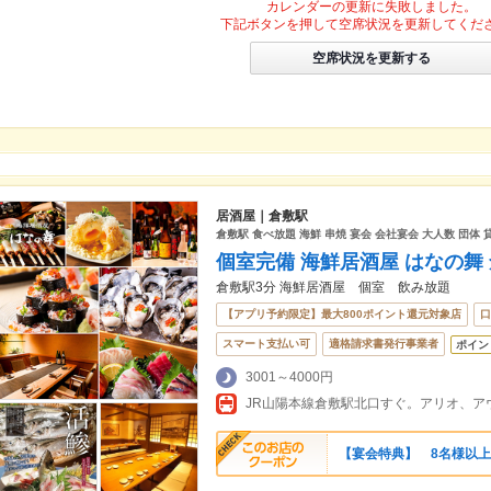
カレンダーの更新に失敗しました。
下記ボタンを押して空席状況を更新してくだ
空席状況を更新する
居酒屋｜倉敷駅
倉敷駅 食べ放題 海鮮 串焼 宴会 会社宴会 大人数 団体 
個室完備 海鮮居酒屋 はなの舞
倉敷駅3分 海鮮居酒屋 個室 飲み放題
【アプリ予約限定】最大800ポイント還元対象店
口
スマート支払い可
適格請求書発行事業者
ポイン
3001～4000円
【宴会特典】 8名様以上