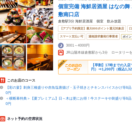
個室完備 海鮮居酒屋 はなの舞
敷南口店
倉敷駅3分 海鮮居酒屋 個室 飲み放題
【アプリ予約限定】最大800ポイント還元対象店
口
スマート支払い可
適格請求書発行事業者
ポイン
3001～4000円
【早割】17時までの入店で飲
円）⇒1,200円（税込1,3
このお店のコース
【彩の宴】刺身三種盛りや赤魚塩唐揚げ・玉子焼きとチキンスパイスかけ等8品＋
0円
＜横断幕特典＞【夏プレミアム】日～木は更にお得！牛ステーキや刺盛り等8品＋
0円
ネット予約の空席状況