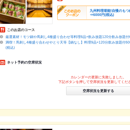
九州料理堪能!自慢のもつ鍋
⇒6000円(税込)
このお店のコース
厳選素材！モツ鍋や馬刺し4種盛り合わせ等料理8品+飲み放題120分飲み放題付60
満喫！馬刺し4種盛り合わせやとり天等【鍋なし】料理9品+120分飲み放題付600
(税込)
ネット予約の空席状況
カレンダーの更新に失敗しました。
下記ボタンを押して空席状況を更新してくだ
空席状況を更新する