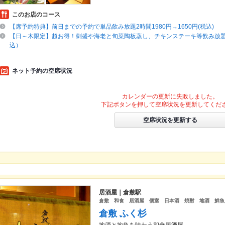
このお店のコース
【席予約特典】前日までの予約で単品飲み放題2時間1980円→1650円(税込)
【日～木限定】超お得！刺盛や海老と旬菜陶板蒸し、チキンステーキ等飲み放題付
込）
ネット予約の空席状況
カレンダーの更新に失敗しました。
下記ボタンを押して空席状況を更新してくだ
空席状況を更新する
居酒屋｜倉敷駅
倉敷 和食 居酒屋 個室 日本酒 焼酎 地酒 鮮
倉敷 ふく杉