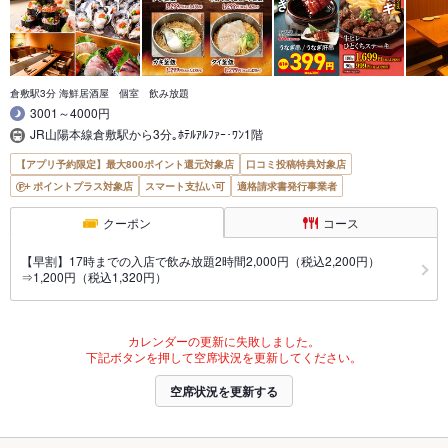
倉敷駅3分 海鮮居酒屋 個室 飲み放題
3001～4000円
JR山陽本線倉敷駅から3分｡ﾎﾃﾙｱﾙﾌｧｰ･ﾜﾝ1階
【アプリ予約限定】最大800ポイント還元対象店
口コミ投稿特典対象店
ポイントプラス対象店
スマート支払い可
適格請求書発行事業者
クーポン
コース
【早割】17時までの入店で飲み放題2時間2,000円（税込2,200円）
⇒1,200円（税込1,320円）
カレンダーの更新に失敗しました。
下記ボタンを押して空席状況を更新してください。
空席状況を更新する