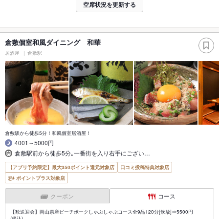
空席状況を更新する
倉敷個室和風ダイニング 和華
居酒屋
倉敷駅
倉敷駅から徒歩5分！和風個室居酒屋！
4001～5000円
倉敷駅前から徒歩5分｡一番街を入り右手にござい…
【アプリ予約限定】最大350ポイント還元対象店
口コミ投稿特典対象店
ポイントプラス対象店
クーポン
コース
【歓送迎会】岡山県産ピーチポークしゃぶしゃぶコース全9品120分[飲放]⇒5500円
(税込)