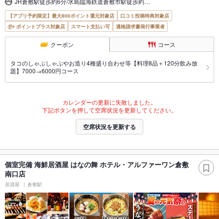
JR倉敷駅徒歩約6分/水島臨海鉄道倉敷市駅徒歩約…
【アプリ予約限定】最大800ポイント還元対象店
口コミ投稿特典対象店
ポイントプラス対象店
スマート支払い可
適格請求書発行事業者
クーポン
コース
タコのしゃぶしゃぶやお造り4種盛り合わせ等【料理8品＋120分飲み放
題】7000→6000円コース
カレンダーの更新に失敗しました。
下記ボタンを押して空席状況を更新してください。
空席状況を更新する
個室完備 海鮮居酒屋 はなの舞 ホテル・アルファーワン倉敷
南口店
居酒屋
倉敷駅