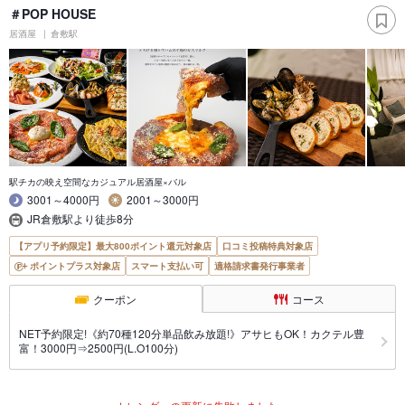
＃POP HOUSE
居酒屋
倉敷駅
駅チカの映え空間なカジュアル居酒屋×バル
3001～4000円
2001～3000円
JR倉敷駅より徒歩8分
【アプリ予約限定】最大800ポイント還元対象店
口コミ投稿特典対象店
ポイントプラス対象店
スマート支払い可
適格請求書発行事業者
クーポン
コース
NET予約限定!《約70種120分単品飲み放題!》アサヒもOK！カクテル豊
富！3000円⇒2500円(L.O100分)