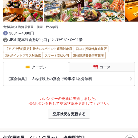
倉敷駅3分 海鮮居酒屋 個室 飲み放題
3001～4000円
JR山陽本線倉敷駅北口すぐ｡ﾏﾂﾀﾞﾊﾟｰｷﾝｸﾞ1階
【アプリ予約限定】最大800ポイント還元対象店
口コミ投稿特典対象店
ポイントプラス対象店
スマート支払い可
適格請求書発行事業者
クーポン
コース
【宴会特典】 8名様以上の宴会で幹事様1名分無料
カレンダーの更新に失敗しました。
下記ボタンを押して空席状況を更新してください。
空席状況を更新する
個室居酒屋 くいもの屋わん 倉敷駅前店