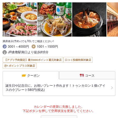
満席表示(予約×)でもTELでご相談ください!
3001～4000円
1001～1500円
JR倉敷駅南口より徒歩約5分
【アプリ予約限定】最大800ポイント還元対象店
口コミ投稿特典対象店
ポイントプラス対象店
クーポン
コース
誕生日や記念日に。お祝いプレート作れます！トゥンカロン１個+アイ
スの小プレート580円(税込)
カレンダーの更新に失敗しました。
下記ボタンを押して空席状況を更新してください。