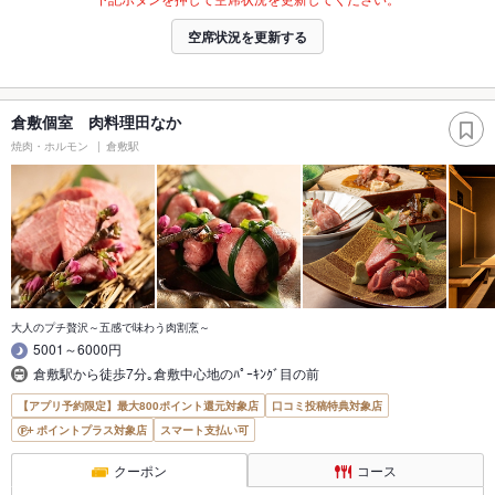
空席状況を更新する
倉敷個室 肉料理田なか
焼肉・ホルモン
倉敷駅
大人のプチ贅沢～五感で味わう肉割烹～
5001～6000円
倉敷駅から徒歩7分｡倉敷中心地のﾊﾟｰｷﾝｸﾞ目の前
【アプリ予約限定】最大800ポイント還元対象店
口コミ投稿特典対象店
ポイントプラス対象店
スマート支払い可
クーポン
コース