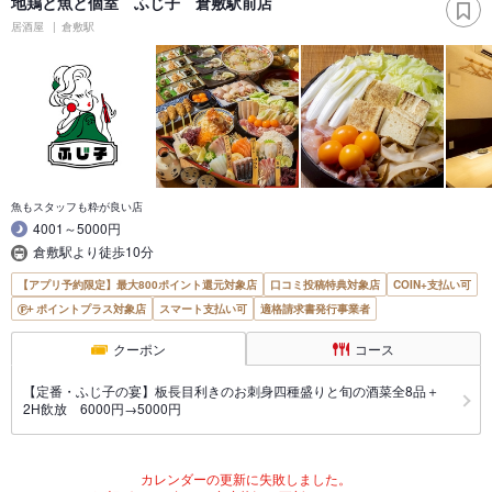
地鶏と魚と個室 ふじ子 倉敷駅前店
居酒屋
倉敷駅
魚もスタッフも粋が良い店
4001～5000円
倉敷駅より徒歩10分
【アプリ予約限定】最大800ポイント還元対象店
口コミ投稿特典対象店
COIN+支払い可
ポイントプラス対象店
スマート支払い可
適格請求書発行事業者
クーポン
コース
【定番・ふじ子の宴】板長目利きのお刺身四種盛りと旬の酒菜全8品＋
2H飲放 6000円→5000円
カレンダーの更新に失敗しました。