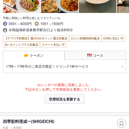
手軽に美味しい料理を楽しむイタリアンバル
3001～4000円
1001～1500円
水島臨海鉄道倉敷市駅出口より徒歩約6分
【アプリ予約限定】最大350ポイント還元対象店
口コミ投稿特典対象店
COIN+支払い可
ポイントプラス対象店
スマート支払い可
クーポン
コース
17時～17時半のご来店方限定！ドリンク1杯サービス
カレンダーの更新に失敗しました。
下記ボタンを押して空席状況を更新してください。
空席状況を更新する
四季彩料理成一(SHIGEICHI)
和食
倉敷駅