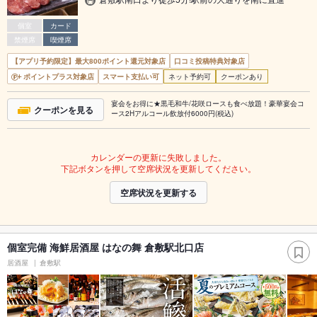
個室
カード
禁煙席
喫煙席
【アプリ予約限定】最大800ポイント還元対象店
口コミ投稿特典対象店
ポイントプラス対象店
スマート支払い可
ネット予約可
クーポンあり
宴会をお得に★黒毛和牛/花咲ロースも食べ放題！豪華宴会コ
クーポンを見る
ース2Hアルコール飲放付6000円(税込)
カレンダーの更新に失敗しました。
下記ボタンを押して空席状況を更新してください。
空席状況を更新する
個室完備 海鮮居酒屋 はなの舞 倉敷駅北口店
居酒屋
倉敷駅