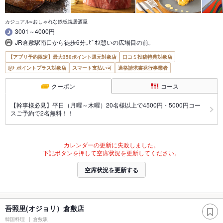
カジュアル×おしゃれな鉄板焼居酒屋
3001～4000円
JR倉敷駅南口から徒歩6分｡ﾋﾞｵｽ憩いの広場目の前｡
【アプリ予約限定】最大350ポイント還元対象店
口コミ投稿特典対象店
ポイントプラス対象店
スマート支払い可
適格請求書発行事業者
クーポン
コース
【幹事様必見】平日（月曜～木曜）20名様以上で4500円・5000円コー
スご予約で2名無料！！
カレンダーの更新に失敗しました。
下記ボタンを押して空席状況を更新してください。
空席状況を更新する
吾照里(オジョリ）倉敷店
韓国料理
倉敷駅