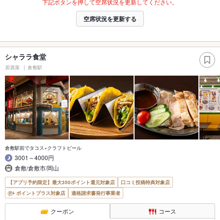
下記ボタンを押して空席状況を更新してください。
空席状況を更新する
シャララ食堂
居酒屋
倉敷駅
倉敷駅前でタコス×クラフトビール
3001～4000円
倉敷/倉敷市/岡山
【アプリ予約限定】最大350ポイント還元対象店
口コミ投稿特典対象店
ポイントプラス対象店
適格請求書発行事業者
クーポン
コース