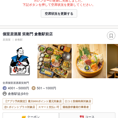
カレンダーの更新に失敗しました。
下記ボタンを押して空席状況を更新してください。
空席状況を更新する
個室居酒屋 笑衛門 倉敷駅前店
居酒屋
倉敷駅
全席個室居酒屋笑衛門
4001～5000円
501～1000円
倉敷駅徒歩6分
【アプリ予約限定】最大800ポイント還元対象店
口コミ投稿特典対象店
ポイントプラス対象店
スマート支払い可
適格請求書発行事業者
クーポン
コース