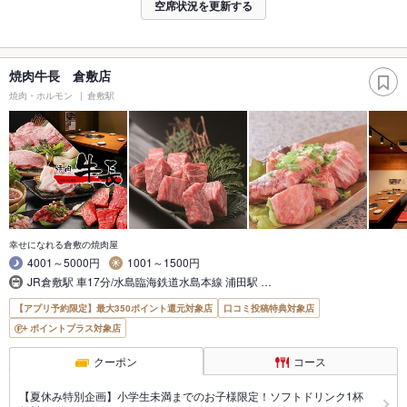
空席状況を更新する
焼肉牛長 倉敷店
焼肉・ホルモン
倉敷駅
幸せになれる倉敷の焼肉屋
4001～5000円
1001～1500円
JR倉敷駅 車17分/水島臨海鉄道水島本線 浦田駅 …
【アプリ予約限定】最大350ポイント還元対象店
口コミ投稿特典対象店
ポイントプラス対象店
クーポン
コース
【夏休み特別企画】小学生未満までのお子様限定！ソフトドリンク1杯