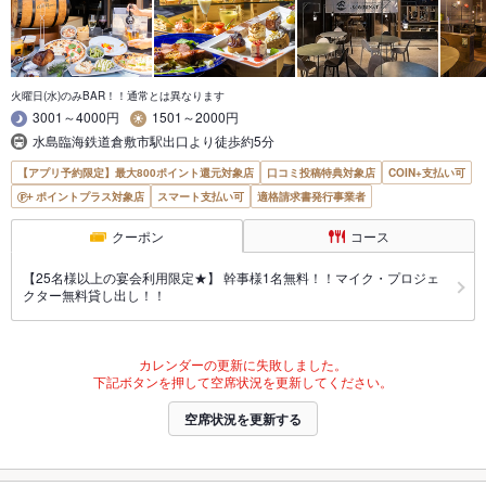
火曜日(水)のみBAR！！通常とは異なります
3001～4000円
1501～2000円
水島臨海鉄道倉敷市駅出口より徒歩約5分
【アプリ予約限定】最大800ポイント還元対象店
口コミ投稿特典対象店
COIN+支払い可
ポイントプラス対象店
スマート支払い可
適格請求書発行事業者
クーポン
コース
【25名様以上の宴会利用限定★】 幹事様1名無料！！マイク・プロジェ
クター無料貸し出し！！
カレンダーの更新に失敗しました。
下記ボタンを押して空席状況を更新してください。
空席状況を更新する