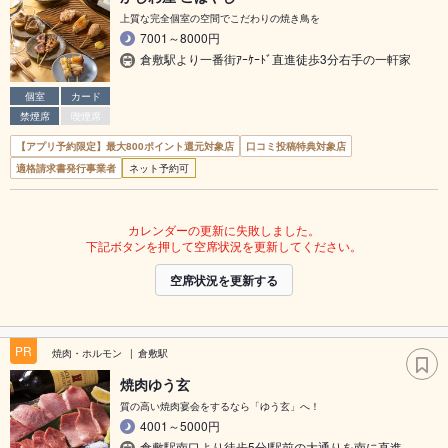
上質な完全個室の空間でこだわりの焼き鳥を
7001～8000円
倉敷駅より一番街ｱｰｹｰﾄﾞ直進徒歩3分右手の一軒家
個室
カード
禁煙席
喫煙席
【アプリ予約限定】最大800ポイント還元対象店
口コミ投稿特典対象店
適格請求書発行事業者
ネット予約可
カレンダーの更新に失敗しました。
下記ボタンを押して空席状況を更新してください。
空席状況を更新する
PR
焼肉・ホルモン
倉敷駅
焼肉ゆう玄
質の高い焼肉宴会をするなら「ゆう玄」へ！
4001～5000円
倉敷駅南口より徒歩5分!駅前の大通りを南に直進