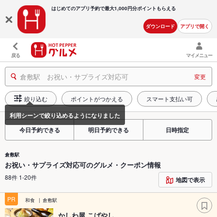
はじめてのアプリ予約で最大
1,000円分ポイントもらえる
ダウンロード
アプリで開く
戻る
マイメニュー
倉敷駅 お祝い・サプライズ対応可
変更
絞り込む
ポイントがつかえる
スマート支払い可
今日予約できる
明日予約できる
日時指定
倉敷駅
お祝い・サプライズ対応可のグルメ・クーポン情報
88件 1-20件
地図で表示
PR
和食
倉敷駅
かしわ屋 こばやし