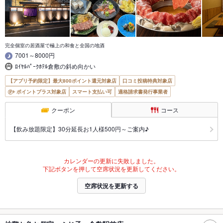
完全個室の居酒屋で極上の和食と全国の地酒
7001～8000円
ﾛｲﾔﾙﾊﾟｰｸﾎﾃﾙ倉敷の斜め向かい
【アプリ予約限定】最大800ポイント還元対象店
口コミ投稿特典対象店
ポイントプラス対象店
スマート支払い可
適格請求書発行事業者
クーポン
コース
【飲み放題限定】30分延長お1人様500円～ご案内♪
カレンダーの更新に失敗しました。
下記ボタンを押して空席状況を更新してください。
空席状況を更新する