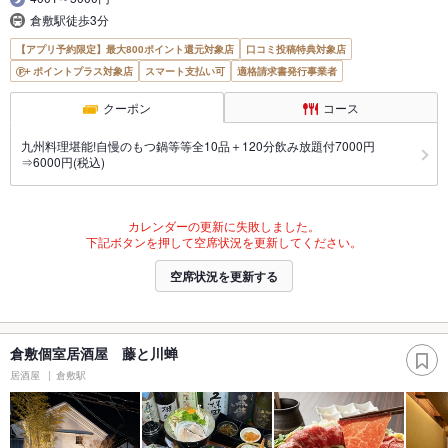
倉敷駅徒歩3分
【アプリ予約限定】最大800ポイント還元対象店
口コミ投稿特典対象店
ポイントプラス対象店
スマート支払い可
適格請求書発行事業者
クーポン
コース
九州料理堪能!自慢のもつ鍋等等全10品＋120分飲み放題付7000円
⇒6000円(税込)
カレンダーの更新に失敗しました。
下記ボタンを押して空席状況を更新してください。
空席状況を更新する
倉敷個室居酒屋 藤と川蝉
居酒屋
倉敷駅