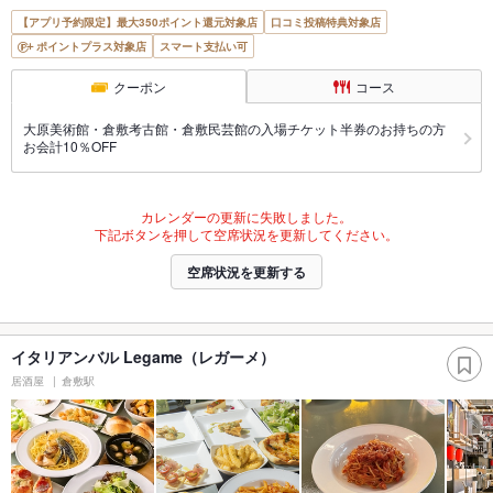
【アプリ予約限定】最大350ポイント還元対象店
口コミ投稿特典対象店
ポイントプラス対象店
スマート支払い可
クーポン
コース
大原美術館・倉敷考古館・倉敷民芸館の入場チケット半券のお持ちの方
お会計10％OFF
カレンダーの更新に失敗しました。
下記ボタンを押して空席状況を更新してください。
空席状況を更新する
イタリアンバル Legame（レガーメ）
居酒屋
倉敷駅