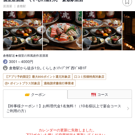
居酒屋
倉敷駅
倉敷駅近★個室の和風創作居酒屋
3001～4000円
倉敷駅から徒歩1分｡くらしきｼﾃｨﾌﾟﾗｻﾞ西ﾋﾞﾙB1F
【アプリ予約限定】最大800ポイント還元対象店
口コミ投稿特典対象店
ポイントプラス対象店
適格請求書発行事業者
クーポン
コース
【幹事様クーポン！】お料理代金1名無料！（10名様以上で宴会コース
ご利用の方）
カレンダーの更新に失敗しました。
下記ボタンを押して空席状況を更新してください。