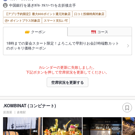
中国銀行を過ぎﾎﾃﾙ･ｱﾙﾌｧｰﾜﾝを左折後左手
【アプリ予約限定】最大800ポイント還元対象店
口コミ投稿特典対象店
ポイントプラス対象店
スマート支払い可
クーポン
コース
18時までの宴会スタート限定！よろこんで早割りお会計時端数カット
のポッキリ価格クーポン
カレンダーの更新に失敗しました。
下記ボタンを押して空席状況を更新してください。
空席状況を更新する
.KOMBINAT (コンビナート)
居酒屋
倉敷駅