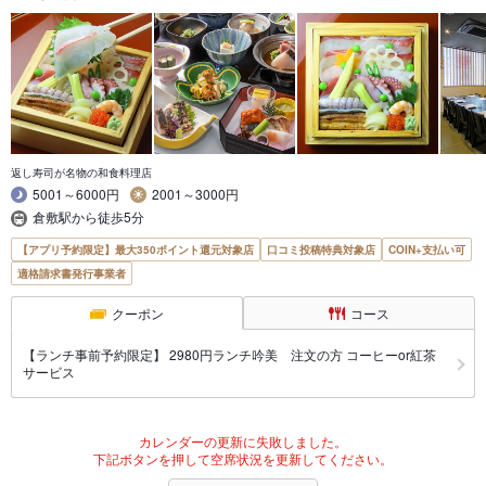
返し寿司が名物の和食料理店
5001～6000円
2001～3000円
倉敷駅から徒歩5分
【アプリ予約限定】最大350ポイント還元対象店
口コミ投稿特典対象店
COIN+支払い可
適格請求書発行事業者
クーポン
コース
【ランチ事前予約限定】 2980円ランチ吟美 注文の方 コーヒーor紅茶
サービス
カレンダーの更新に失敗しました。
下記ボタンを押して空席状況を更新してください。