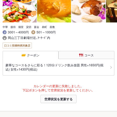
中華 接待 個室 貸切 宴会 表町 座敷
3001～4000円
501～1000円
岡山三丁目劇場付近､ｱｰｹｰﾄﾞ内
口コミ投稿特典対象店
クーポン
コース
豪華なコースをさらに彩る！120分ドリンク飲み放題 男性+1650円(税
込) 女性+1430円(税込)
カレンダーの更新に失敗しました。
下記ボタンを押して空席状況を更新してください。
空席状況を更新する