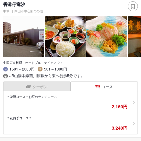
香港仔竜沙
中華
岡山市中心部その他
中国広東料理 オードブル テイクアウト
1501～2000円
501～1000円
JR山陽本線西川原駅から東へ徒歩5分です｡
クーポン
コース
＊花暦コース＊お昼のランチコース
2,160円
＊花四季コース＊
3,240円