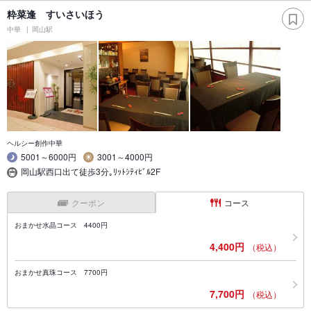
粋菜逢 すいさいほう
中華
岡山駅
ヘルシー創作中華
5001～6000円
3001～4000円
岡山駅西口出て徒歩3分｡ﾘｯﾄｼﾃｨﾋﾞﾙ2F
クーポン
コース
おまかせ水晶コース 4400円
4,400円
（税込）
おまかせ真珠コース 7700円
7,700円
（税込）