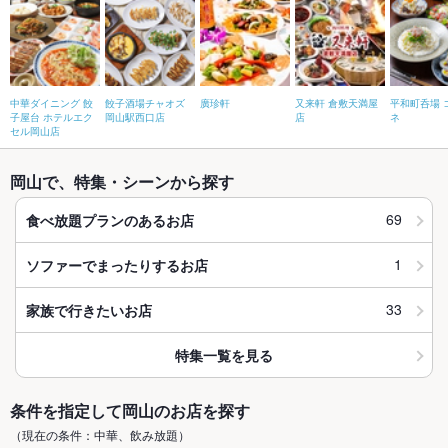
中華ダイニング 餃
餃子酒場チャオズ
廣珍軒
又来軒 倉敷天満屋
平和町呑場 
子屋台 ホテルエク
岡山駅西口店
店
ネ
セル岡山店
岡山で、特集・シーンから探す
69
食べ放題プランのあるお店
1
ソファーでまったりするお店
33
家族で行きたいお店
特集一覧を見る
条件を指定して岡山のお店を探す
（現在の条件：中華、飲み放題）