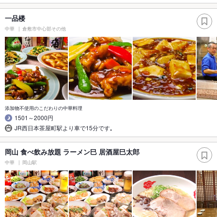
一品楼
中華
倉敷市中心部その他
添加物不使用のこだわりの中華料理
1501～2000円
JR西日本茶屋町駅より車で15分です｡
岡山 食べ飲み放題 ラーメン巳 居酒屋巳太郎
中華
岡山駅