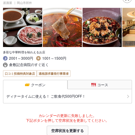
居酒屋
岡山市郊外
多彩な中華料理を味わえるお店
2001～3000円
1001～1500円
倉敷記念病院のすぐ近く
口コミ投稿特典対象店
適格請求書発行事業者
クーポン
コース
ディナータイムに使える！ ご飲食代500円OFF！
カレンダーの更新に失敗しました。
下記ボタンを押して空席状況を更新してください。
空席状況を更新する