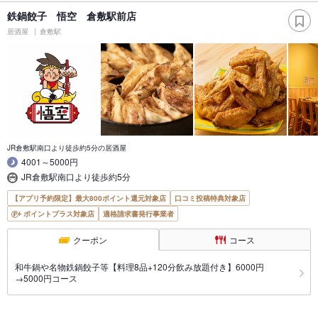
鉄鍋餃子 悟空 倉敷駅前店
居酒屋
倉敷駅
JR倉敷駅南口より徒歩約5分の居酒屋
4001～5000円
JR倉敷駅南口より徒歩約5分
【アプリ予約限定】最大800ポイント還元対象店
口コミ投稿特典対象店
ポイントプラス対象店
適格請求書発行事業者
クーポン
コース
和牛鍋や名物鉄鍋餃子等【料理8品+120分飲み放題付き】6000円
→5000円コース