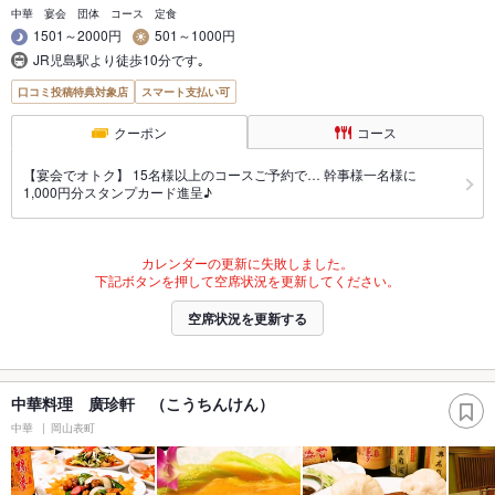
中華 宴会 団体 コース 定食
1501～2000円
501～1000円
JR児島駅より徒歩10分です｡
口コミ投稿特典対象店
スマート支払い可
クーポン
コース
【宴会でオトク】 15名様以上のコースご予約で… 幹事様一名様に
1,000円分スタンプカード進呈♪
カレンダーの更新に失敗しました。
下記ボタンを押して空席状況を更新してください。
空席状況を更新する
中華料理 廣珍軒 （こうちんけん）
中華
岡山表町