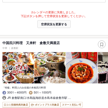
カレンダーの更新に失敗しました。
下記ボタンを押して空席状況を更新してください。
空席状況を更新する
中国四川料理 又来軒 倉敷天満屋店
中華
倉敷駅
「特級」料理人のみ在籍の本格四川料理
3001～4000円
501～1000円
JR 倉敷駅南口/水島臨海鉄道水島本線倉敷市駅 …
口コミ投稿特典対象店
ポイントプラス対象店
スマート支払い可