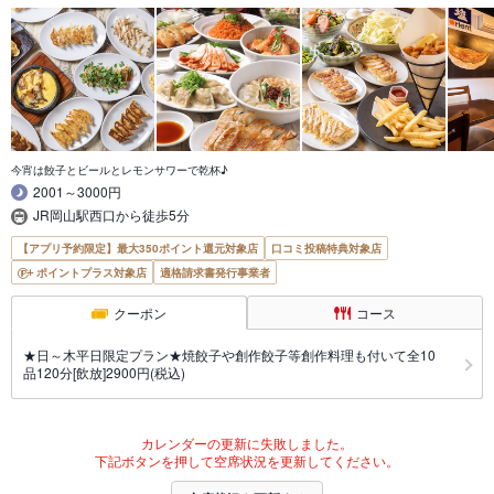
今宵は餃子とビールとレモンサワーで乾杯♪
2001～3000円
JR岡山駅西口から徒歩5分
【アプリ予約限定】最大350ポイント還元対象店
口コミ投稿特典対象店
ポイントプラス対象店
適格請求書発行事業者
クーポン
コース
★日～木平日限定プラン★焼餃子や創作餃子等創作料理も付いて全10
品120分[飲放]2900円(税込)
カレンダーの更新に失敗しました。
下記ボタンを押して空席状況を更新してください。