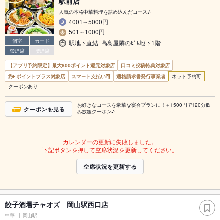
駅前店
人気の本格中華料理を詰め込んだコース♪
4001～5000円
501～1000円
個室
カード
駅地下直結･高島屋隣のﾋﾞﾙ地下1階
禁煙席
喫煙席
【アプリ予約限定】最大800ポイント還元対象店
口コミ投稿特典対象店
ポイントプラス対象店
スマート支払い可
適格請求書発行事業者
ネット予約可
クーポンあり
お好きなコースを豪華な宴会プランに！＋1500円で120分飲
クーポンを見る
み放題クーポン♪
カレンダーの更新に失敗しました。
下記ボタンを押して空席状況を更新してください。
空席状況を更新する
餃子酒場チャオズ 岡山駅西口店
中華
岡山駅