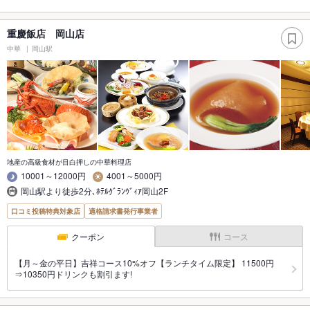
重慶飯店 岡山店
中華
岡山駅
地産の高級食材が目白押しの中華料理店
10001～12000円
4001～5000円
岡山駅より徒歩2分､ﾎﾃﾙｸﾞﾗﾝｳﾞｨｱ岡山2F
口コミ投稿特典対象店
適格請求書発行事業者
クーポン
コース
【月～金の平日】吉祥コース10%オフ【ランチタイム限定】 11500円
⇒10350円ドリンクも割引ます!