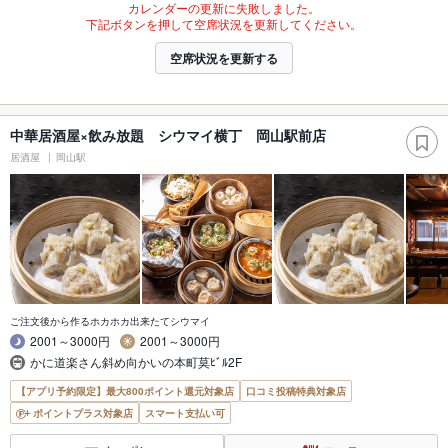
カレンダーの更新に失敗しました。
下記ボタンを押して空席状況を更新してください。
空席状況を更新する
中華居酒屋×飲み放題 シウマイ横丁 岡山駅前店
居酒屋
岡山駅
ご注文後から作るホカホカ出来たてシウマイ
2001～3000円
2001～3000円
かに道楽さん斜め向かいの本町莫ﾋﾞﾙ2F
【アプリ予約限定】最大800ポイント還元対象店
口コミ投稿特典対象店
ポイントプラス対象店
スマート支払い可