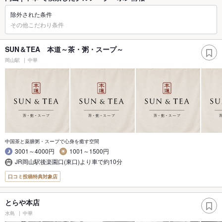
除外された条件
その他こだわり条件
SUN＆TEA 本道～茶・粥・スープ～
岡山駅
中華
中国茶と薬膳粥・スープで心身を癒す空間
3001～4000円
1001～1500円
JR岡山駅後楽園口(東口)より車で約10分
口コミ投稿特典対象店
とらや本店
水島
中華