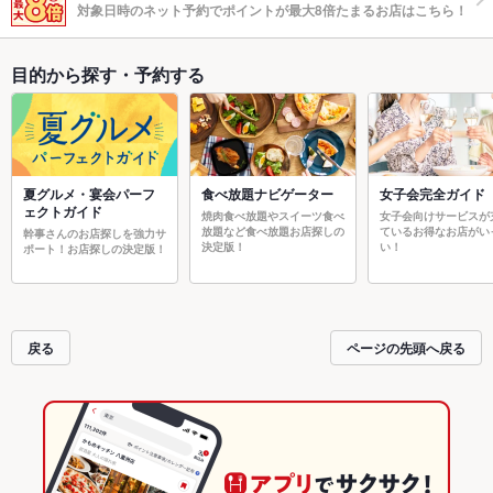
対象日時のネット予約でポイントが最大8倍たまるお店はこちら！
目的から探す・予約する
夏グルメ・宴会パーフ
食べ放題ナビゲーター
女子会完全ガイド
ェクトガイド
焼肉食べ放題やスイーツ食べ
女子会向けサービスが
放題など食べ放題お店探しの
ているお得なお店がい
幹事さんのお店探しを強力サ
決定版！
い！
ポート！お店探しの決定版！
戻る
ページの先頭へ戻る