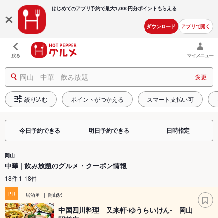
はじめてのアプリ予約で最大
1,000円分ポイントもらえる
ダウンロード
アプリで開く
戻る
マイメニュー
岡山 中華 飲み放題
変更
絞り込む
ポイントがつかえる
スマート支払い可
今日予約できる
明日予約できる
日時指定
岡山
中華 | 飲み放題のグルメ・クーポン情報
18件 1-18件
PR
居酒屋
岡山駅
中国四川料理 又来軒-ゆうらいけん- 岡山