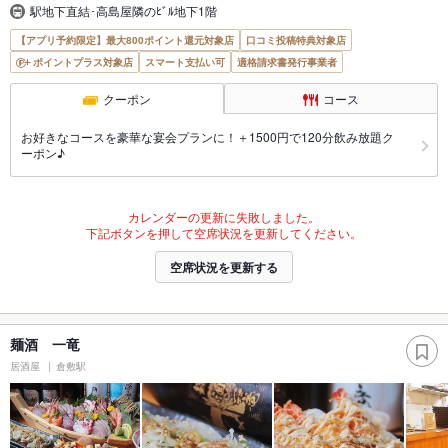
駅地下直結･高島屋隣のﾋﾞﾙ地下1階
【アプリ予約限定】最大800ポイント還元対象店
口コミ投稿特典対象店
ポイントプラス対象店
スマート支払い可
適格請求書発行事業者
クーポン
コース
お好きなコースを豪華な宴会プランに！＋1500円で120分飲み放題ク
ーポン♪
カレンダーの更新に失敗しました。
下記ボタンを押して空席状況を更新してください。
空席状況を更新する
麺酒 一竜
居酒屋
倉敷駅