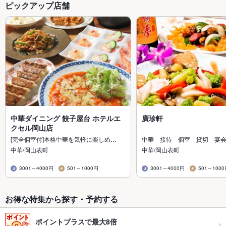
ピックアップ店舗
中華ダイニング 餃子屋台 ホテルエ
廣珍軒
クセル岡山店
[完全個室付]本格中華を気軽に楽しめ…
中華 接待 個室 貸切 宴
中華/岡山表町
中華/岡山表町
3001～4000円
501～1000円
3001～4000円
501～100
お得な特集から探す・予約する
ポイントプラスで最大8倍