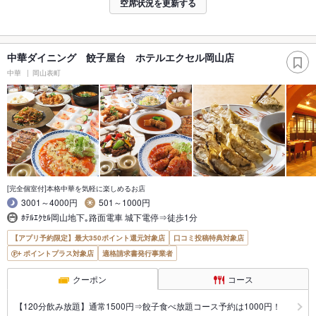
空席状況を更新する
中華ダイニング 餃子屋台 ホテルエクセル岡山店
中華
岡山表町
[完全個室付]本格中華を気軽に楽しめるお店
3001～4000円
501～1000円
ﾎﾃﾙｴｸｾﾙ岡山地下｡路面電車 城下電停⇒徒歩1分
【アプリ予約限定】最大350ポイント還元対象店
口コミ投稿特典対象店
ポイントプラス対象店
適格請求書発行事業者
クーポン
コース
【120分飲み放題】通常1500円⇒餃子食べ放題コース予約は1000円！