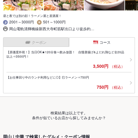
昼と夜では別の顔！ラーメン屋と居酒屋！
2001～3000円
501～1000円
岡山電軌清輝橋線新西大寺町筋駅出口より徒歩約…
クーポン
コース
【原価度外視！】当日OK★120分食べ飲み放題！ 自慢唐揚げ&よだれ鶏など全20品
以上⇒3500円！
3,500円
（税込）
【お仕事回り中のランチ利用などに◎】巳ラーメン⇒750円
750円
（税込）
検索結果は以上です。
条件が似ているお店から探してみませんか？
岡山 | 中華 で検索したグルメ・クーポン情報