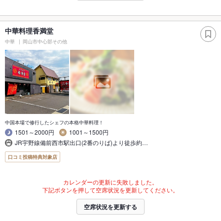
中華料理香満堂
中華
岡山市中心部その他
中国本場で修行したシェフの本格中華料理！
1501～2000円
1001～1500円
JR宇野線備前西市駅出口(2番のりば)より徒歩約…
口コミ投稿特典対象店
カレンダーの更新に失敗しました。
下記ボタンを押して空席状況を更新してください。
空席状況を更新する