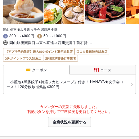
岡山 個室 飲み放題 女子会 居酒屋 中華
3001～4000円
501～1000円
岡山駅後楽園口→東へ直進→西川交番手前右折 …
【アプリ予約限定】最大800ポイント還元対象店
口コミ投稿特典対象店
ポイントプラス対象店
適格請求書発行事業者
クーポン
コース
「小籠包+黒豚餃子+特選フカヒレスープ」付き！ HANAYA★女子会コ
ース！120分飲放 全9品 4300円
カレンダーの更新に失敗しました。
下記ボタンを押して空席状況を更新してください。
空席状況を更新する