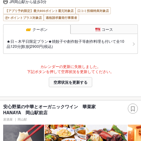
JR岡山駅から徒歩3分
【アプリ予約限定】最大800ポイント還元対象店
口コミ投稿特典対象店
ポイントプラス対象店
適格請求書発行事業者
クーポン
コース
★日～木平日限定プラン★焼餃子や創作餃子等創作料理も付いて全10
品120分[飲放]2900円(税込)
カレンダーの更新に失敗しました。
下記ボタンを押して空席状況を更新してください。
空席状況を更新する
安心野菜の中華とオーガニックワイン 華菜家
HANAYA 岡山駅前店
居酒屋
岡山駅