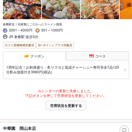
倉敷駅近！自家製にこだわったラーメン酒場
3001～4000円
501～1000円
JR 倉敷駅 徒歩3分
口コミ投稿特典対象店
ポイントプラス対象店
クーポン
コース
1周年記念！お刺身盛り・炙りマヨと低温チャーシュー寿司等全7品120
分飲み放題付き3980円(税込)
カレンダーの更新に失敗しました。
下記ボタンを押して空席状況を更新してください。
空席状況を更新する
中華園 岡山本店