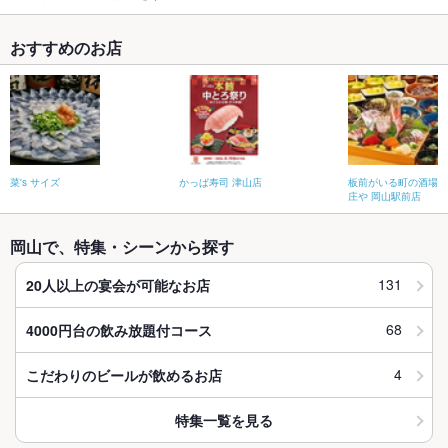
おすすめのお店
菜's サイズ
かっぱ寿司 津山店
板前がいる町の酒場
庄や 岡山駅前店
岡山で、特集・シーンから探す
131
20人以上の宴会が可能なお店
68
4000円台の飲み放題付コース
4
こだわりのビールが飲めるお店
特集一覧を見る