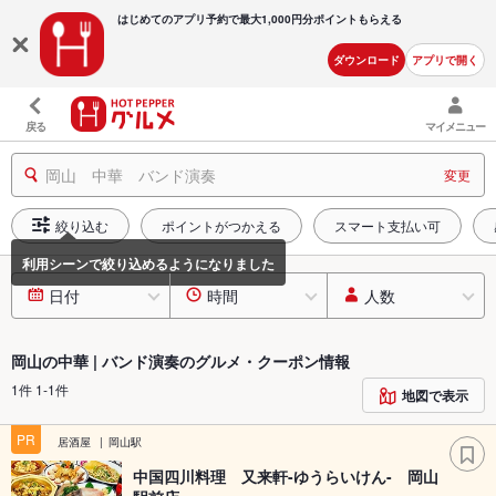
はじめてのアプリ予約で最大
1,000円分ポイントもらえる
ダウンロード
アプリで開く
戻る
マイメニュー
岡山 中華 バンド演奏
変更
絞り込む
ポイントがつかえる
スマート支払い可
日付
時間
人数
岡山の中華 | バンド演奏のグルメ・クーポン情報
1件 1-1件
地図で表示
PR
居酒屋
岡山駅
中国四川料理 又来軒-ゆうらいけん- 岡山