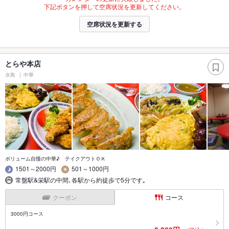
下記ボタンを押して空席状況を更新してください。
空席状況を更新する
とらや本店
水島
中華
ボリューム自慢の中華♪ テイクアウトＯＫ
1501～2000円
501～1000円
常盤駅&栄駅の中間､各駅から約徒歩で5分です｡
クーポン
コース
3000円コース