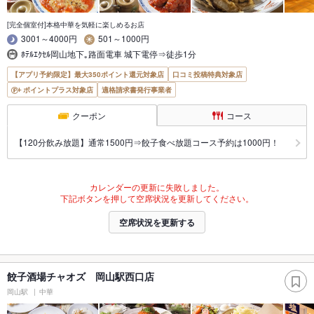
[完全個室付]本格中華を気軽に楽しめるお店
3001～4000円
501～1000円
ﾎﾃﾙｴｸｾﾙ岡山地下｡路面電車 城下電停⇒徒歩1分
【アプリ予約限定】最大350ポイント還元対象店
口コミ投稿特典対象店
ポイントプラス対象店
適格請求書発行事業者
クーポン
コース
【120分飲み放題】通常1500円⇒餃子食べ放題コース予約は1000円！
カレンダーの更新に失敗しました。
下記ボタンを押して空席状況を更新してください。
空席状況を更新する
餃子酒場チャオズ 岡山駅西口店
岡山駅
中華