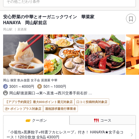
その他こだわり条件
安心野菜の中華とオーガニックワイン 華菜家
HANAYA 岡山駅前店
岡山駅
居酒屋
岡山 個室 飲み放題 女子会 居酒屋 中華
3001～4000円
501～1000円
岡山駅後楽園口→東へ直進→西川交番手前右折 …
【アプリ予約限定】最大800ポイント還元対象店
口コミ投稿特典対象店
ポイントプラス対象店
適格請求書発行事業者
クーポン
コース
「小籠包+黒豚餃子+特選フカヒレスープ」付き！ HANAYA★女子会コ
ース！120分飲放 全9品 4300円