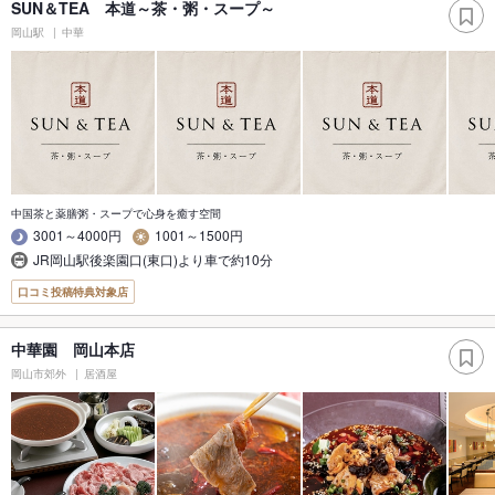
SUN＆TEA 本道～茶・粥・スープ～
岡山駅
中華
中国茶と薬膳粥・スープで心身を癒す空間
3001～4000円
1001～1500円
JR岡山駅後楽園口(東口)より車で約10分
口コミ投稿特典対象店
中華園 岡山本店
岡山市郊外
居酒屋