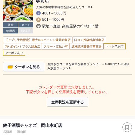
駅前店
人気の本格中華料理を詰め込んだコース♪
4001～5000円
501～1000円
個室
カード
駅地下直結･高島屋隣のﾋﾞﾙ地下1階
禁煙席
喫煙席
【アプリ予約限定】最大800ポイント還元対象店
口コミ投稿特典対象店
ポイントプラス対象店
スマート支払い可
適格請求書発行事業者
ネット予約可
クーポンあり
お好きなコースを豪華な宴会プランに！＋1500円で120分飲
クーポンを見る
み放題クーポン♪
カレンダーの更新に失敗しました。
下記ボタンを押して空席状況を更新してください。
空席状況を更新する
餃子酒場チャオズ 岡山本町店
居酒屋
岡山駅