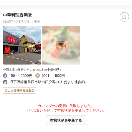
中華料理香満堂
岡山市中心部その他
中華
中国本場で修行したシェフの本格中華料理！
1501～2000円
1001～1500円
JR宇野線備前西市駅出口(2番のりば)より徒歩約…
口コミ投稿特典対象店
カレンダーの更新に失敗しました。
下記ボタンを押して空席状況を更新してください。
空席状況を更新する