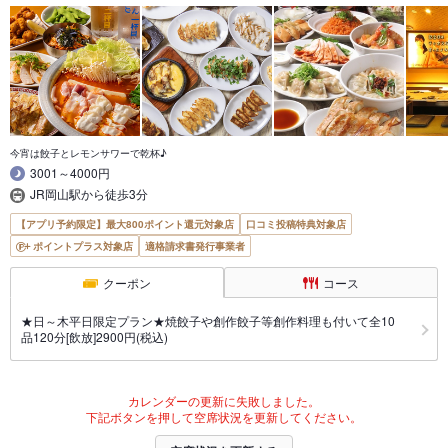
今宵は餃子とレモンサワーで乾杯♪
3001～4000円
JR岡山駅から徒歩3分
【アプリ予約限定】最大800ポイント還元対象店
口コミ投稿特典対象店
ポイントプラス対象店
適格請求書発行事業者
クーポン
コース
★日～木平日限定プラン★焼餃子や創作餃子等創作料理も付いて全10
品120分[飲放]2900円(税込)
カレンダーの更新に失敗しました。
下記ボタンを押して空席状況を更新してください。