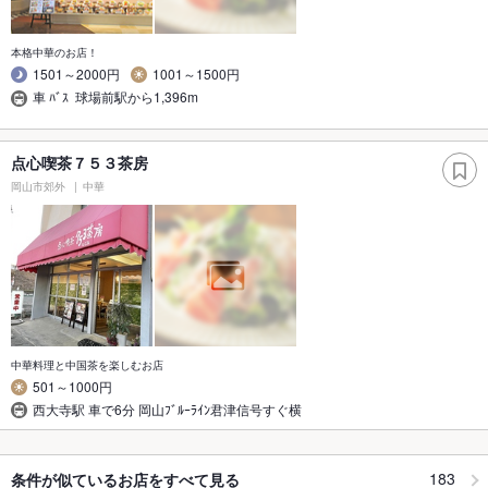
本格中華のお店！
1501～2000円
1001～1500円
車 ﾊﾞｽ 球場前駅から1,396m
点心喫茶７５３茶房
岡山市郊外
中華
中華料理と中国茶を楽しむお店
501～1000円
西大寺駅 車で6分 岡山ﾌﾞﾙｰﾗｲﾝ君津信号すぐ横
183
条件が似ているお店をすべて見る