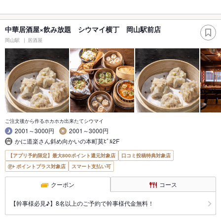
中華居酒屋×飲み放題 シウマイ横丁 岡山駅前店
岡山駅
居酒屋
ご注文後から作るホカホカ出来たてシウマイ
2001～3000円
2001～3000円
かに道楽さん斜め向かいの本町莫ﾋﾞﾙ2F
【アプリ予約限定】最大800ポイント還元対象店
口コミ投稿特典対象店
ポイントプラス対象店
スマート支払い可
クーポン
コース
【幹事様必見♪】8名以上のご予約で幹事様代金無料！