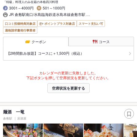
「特級」料理人のみ在籍の本格四川料理
3001～4000円
501～1000円
JR 倉敷駅南口/水島臨海鉄道水島本線倉敷市駅 …
口コミ投稿特典対象店
ポイントプラス対象店
スマート支払い可
適格請求書発行事業者
クーポン
コース
【2時間飲み放題】コースに＋1,500円（税込）
カレンダーの更新に失敗しました。
下記ボタンを押して空席状況を更新してください。
空席状況を更新する
麺酒 一竜
倉敷駅
居酒屋