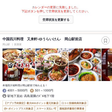
カレンダーの更新に失敗しました。
下記ボタンを押して空席状況を更新してください。
空席状況を更新する
中国四川料理 又来軒-ゆうらいけん- 岡山駅前店
岡山駅
居酒屋
本場四川省料理が岡山駅前で味わえる！
4001～5000円
501～1000円
駅地下直結･高島屋隣のﾋﾞﾙ地下1階
【アプリ予約限定】最大800ポイント還元対象店
口コミ投稿特典対象店
ポイントプラス対象店
スマート支払い可
適格請求書発行事業者