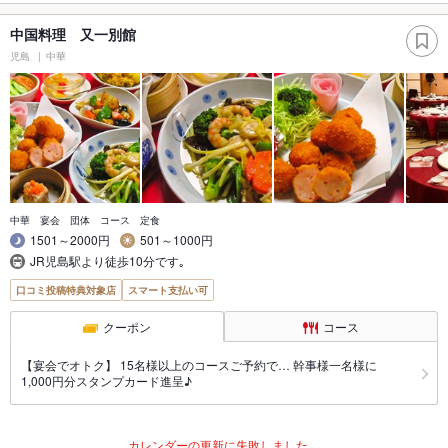
中国料理 又一別館
児島
中華
中華 宴会 団体 コース 定食
1501～2000円
501～1000円
JR児島駅より徒歩10分です｡
口コミ投稿特典対象店
スマート支払い可
クーポン
コース
【宴会でオトク】 15名様以上のコースご予約で… 幹事様一名様に
1,000円分スタンプカード進呈♪
カレンダーの更新に失敗しました。