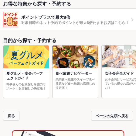
お得な特集から探す・予約する
ポイントプラスで最大8倍
対象日時のネット予約でポイントが最大8倍たまるお店はこちら！
目的から探す・予約する
夏グルメ・宴会パーフ
食べ放題ナビゲーター
女子会完全ガイド
ェクトガイド
焼肉食べ放題やスイーツ食べ
女子会向けサービスが
放題など食べ放題お店探しの
ているお得なお店がい
幹事さんのお店探しを強力サ
決定版！
い！
ポート！お店探しの決定版！
戻る
ページの先頭へ戻る