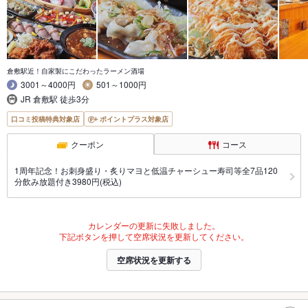
倉敷駅近！自家製にこだわったラーメン酒場
3001～4000円
501～1000円
JR 倉敷駅 徒歩3分
口コミ投稿特典対象店
ポイントプラス対象店
クーポン
コース
1周年記念！お刺身盛り・炙りマヨと低温チャーシュー寿司等全7品120
分飲み放題付き3980円(税込)
カレンダーの更新に失敗しました。
下記ボタンを押して空席状況を更新してください。
空席状況を更新する