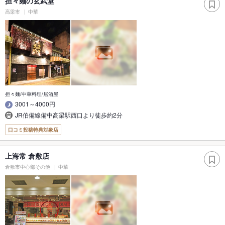
担々麺の玄武堂
高梁市
中華
担々麺/中華料理/居酒屋
3001～4000円
JR伯備線備中高梁駅西口より徒歩約2分
口コミ投稿特典対象店
上海常 倉敷店
倉敷市中心部その他
中華