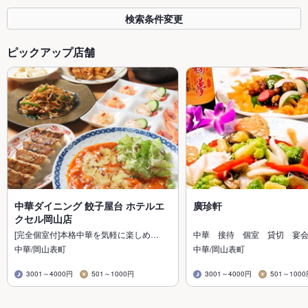
検索条件変更
ピックアップ店舗
中華ダイニング 餃子屋台 ホテルエ
廣珍軒
クセル岡山店
[完全個室付]本格中華を気軽に楽しめ…
中華 接待 個室 貸切 宴
中華/岡山表町
中華/岡山表町
3001～4000円
501～1000円
3001～4000円
501～100