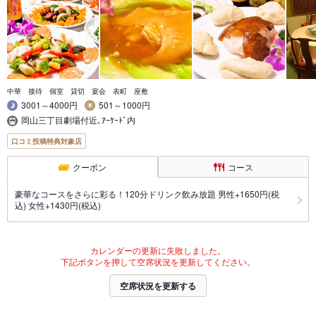
中華 接待 個室 貸切 宴会 表町 座敷
3001～4000円
501～1000円
岡山三丁目劇場付近､ｱｰｹｰﾄﾞ内
口コミ投稿特典対象店
クーポン
コース
豪華なコースをさらに彩る！120分ドリンク飲み放題 男性+1650円(税
込) 女性+1430円(税込)
カレンダーの更新に失敗しました。
下記ボタンを押して空席状況を更新してください。
空席状況を更新する