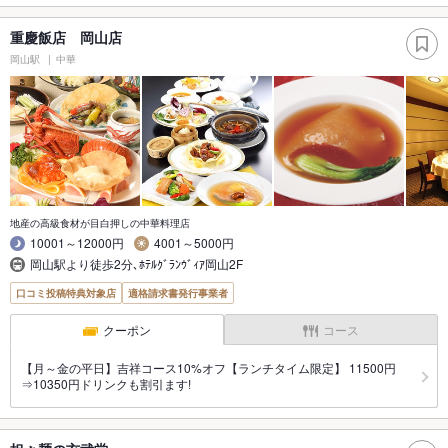
重慶飯店 岡山店
岡山駅
中華
地産の高級食材が目白押しの中華料理店
10001～12000円
4001～5000円
岡山駅より徒歩2分､ﾎﾃﾙｸﾞﾗﾝｳﾞｨｱ岡山2F
口コミ投稿特典対象店
適格請求書発行事業者
クーポン
コース
【月～金の平日】吉祥コース10%オフ【ランチタイム限定】 11500円
⇒10350円ドリンクも割引ます!