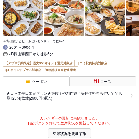
今宵は餃子とビールとレモンサワーで乾杯♪
2001～3000円
JR岡山駅西口から徒歩5分
【アプリ予約限定】最大350ポイント還元対象店
口コミ投稿特典対象店
ポイントプラス対象店
適格請求書発行事業者
クーポン
コース
★日～木平日限定プラン★焼餃子や創作餃子等創作料理も付いて全10
品120分[飲放]2900円(税込)
カレンダーの更新に失敗しました。
下記ボタンを押して空席状況を更新してください。
空席状況を更新する