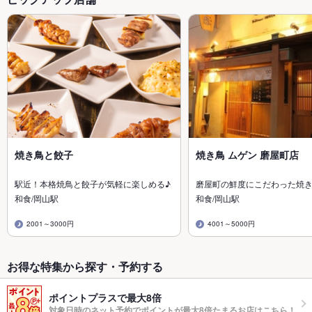
焼き鳥と餃子
焼き鳥 ムゲン 磨屋町店
駅近！本格焼鳥と餃子が気軽に楽しめる♪
磨屋町の鮮度にこだわった焼
和食/岡山駅
和食/岡山駅
2001～3000円
4001～5000円
お得な特集から探す・予約する
ポイントプラスで最大8倍
対象日時のネット予約でポイントが最大8倍たまるお店はこちら！