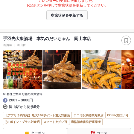
カレンダーの更新に失敗しました。
下記ボタンを押して空席状況を更新してください。
空席状況を更新する
手羽先大衆酒場 本気のだいちゃん 岡山本店
居酒屋
岡山駅
60名様ご案内可能の大衆酒場！
2001～3000円
岡山駅から徒歩5分
【アプリ予約限定】最大350ポイント還元対象店
口コミ投稿特典対象店
COIN+支払い可
ポイントプラス対象店
スマート支払い可
適格請求書発行事業者
クーポン
コース