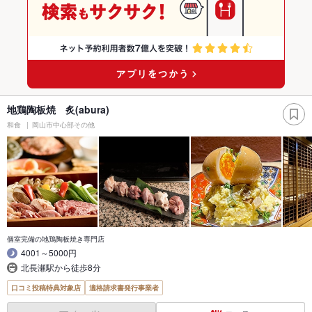
地鶏陶板焼 炙(abura)
和食
岡山市中心部その他
個室完備の地鶏陶板焼き専門店
4001～5000円
北長瀬駅から徒歩8分
口コミ投稿特典対象店
適格請求書発行事業者