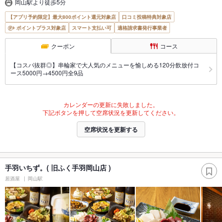
岡山駅より徒歩5分
【アプリ予約限定】最大800ポイント還元対象店
口コミ投稿特典対象店
ポイントプラス対象店
スマート支払い可
適格請求書発行事業者
クーポン
コース
【コスパ抜群◎】串輪家で大人気のメニューを愉しめる120分飲放付コ
ース5000円→4500円全9品
カレンダーの更新に失敗しました。
下記ボタンを押して空席状況を更新してください。
空席状況を更新する
手羽いちず。( 旧ふく手羽岡山店 )
居酒屋
岡山駅