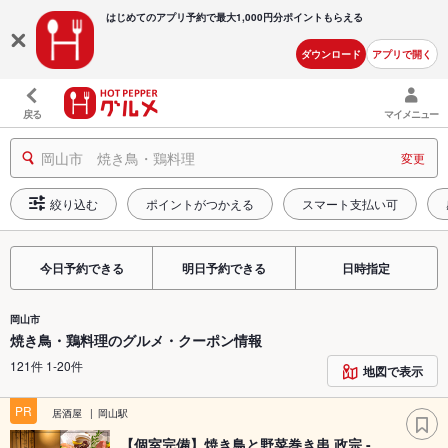
はじめてのアプリ予約で最大
1,000円分ポイントもらえる
ダウンロード
アプリで開く
戻る
マイメニュー
岡山市 焼き鳥・鶏料理
変更
絞り込む
ポイントがつかえる
スマート支払い可
今日予約できる
明日予約できる
日時指定
岡山市
焼き鳥・鶏料理のグルメ・クーポン情報
121件 1-20件
地図で表示
PR
居酒屋
岡山駅
【個室完備】焼き鳥と野菜巻き串 政宗 -