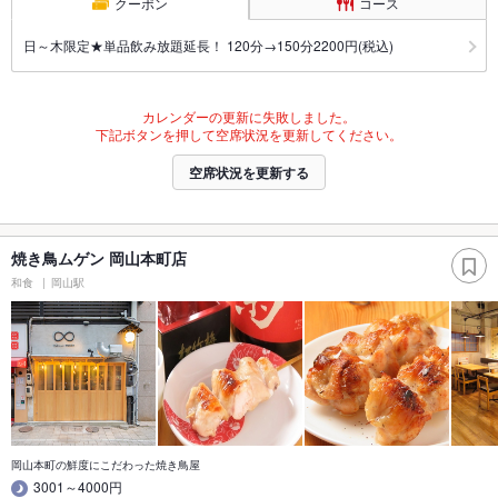
クーポン
コース
日～木限定★単品飲み放題延長！ 120分→150分2200円(税込)
カレンダーの更新に失敗しました。
下記ボタンを押して空席状況を更新してください。
空席状況を更新する
焼き鳥ムゲン 岡山本町店
和食
岡山駅
岡山本町の鮮度にこだわった焼き鳥屋
3001～4000円