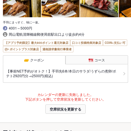
手羽にまっすぐ、味に一途。
4001～5000円
岡山電軌清輝橋線郵便局前駅出口より徒歩約4分
【アプリ予約限定】最大800ポイント還元対象店
口コミ投稿特典対象店
COIN+支払い可
ポイントプラス対象店
適格請求書発行事業者
クーポン
コース
【事前NET予約がオトク！】手羽先6本/本日のサラダ/うずらの煮卵/ポ
テト2920円分→2500円(税込)
カレンダーの更新に失敗しました。
下記ボタンを押して空席状況を更新してください。
空席状況を更新する