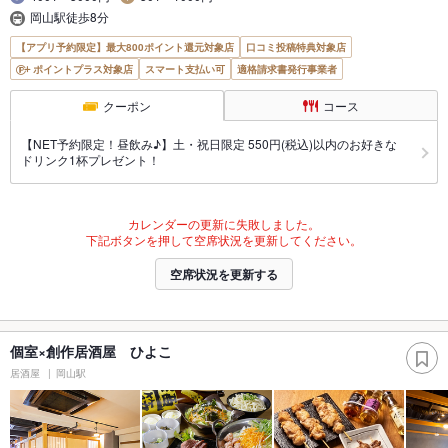
岡山駅徒歩8分
【アプリ予約限定】最大800ポイント還元対象店
口コミ投稿特典対象店
ポイントプラス対象店
スマート支払い可
適格請求書発行事業者
クーポン
コース
【NET予約限定！昼飲み♪】土・祝日限定 550円(税込)以内のお好きな
ドリンク1杯プレゼント！
カレンダーの更新に失敗しました。
下記ボタンを押して空席状況を更新してください。
空席状況を更新する
個室×創作居酒屋 ひよこ
居酒屋
岡山駅