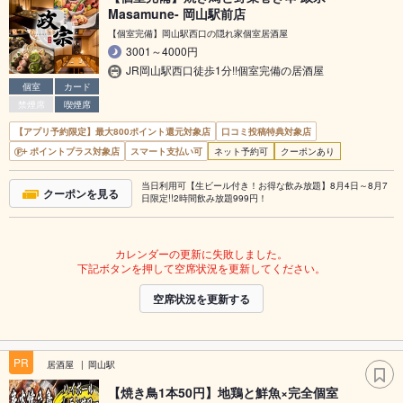
Masamune- 岡山駅前店
【個室完備】岡山駅西口の隠れ家個室居酒屋
3001～4000円
JR岡山駅西口徒歩1分!!個室完備の居酒屋
個室
カード
禁煙席
喫煙席
【アプリ予約限定】最大800ポイント還元対象店
口コミ投稿特典対象店
ポイントプラス対象店
スマート支払い可
ネット予約可
クーポンあり
当日利用可【生ビール付き！お得な飲み放題】8月4日～8月7
クーポンを見る
日限定!!2時間飲み放題999円！
カレンダーの更新に失敗しました。
下記ボタンを押して空席状況を更新してください。
空席状況を更新する
PR
居酒屋
岡山駅
【焼き鳥1本50円】地鶏と鮮魚×完全個室