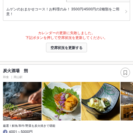
ムゲンのおまかせコース！お料理のみ！ 3500円/4500円の2種類をご用
意！
カレンダーの更新に失敗しました。
下記ボタンを押して空席状況を更新してください。
空席状況を更新する
炭火酒場 朔
和食
岡山駅
厳選！鮮魚/和牛/野菜を炭火焼きで堪能
4001～5000円