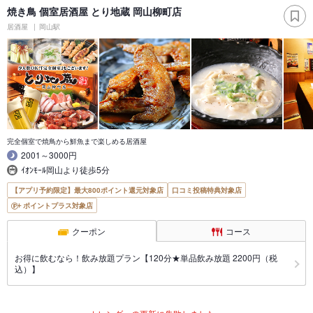
焼き鳥 個室居酒屋 とり地蔵 岡山柳町店
居酒屋
岡山駅
完全個室で焼鳥から鮮魚まで楽しめる居酒屋
2001～3000円
ｲｵﾝﾓｰﾙ岡山より徒歩5分
【アプリ予約限定】最大800ポイント還元対象店
口コミ投稿特典対象店
ポイントプラス対象店
クーポン
コース
お得に飲むなら！飲み放題プラン【120分★単品飲み放題 2200円（税
込）】