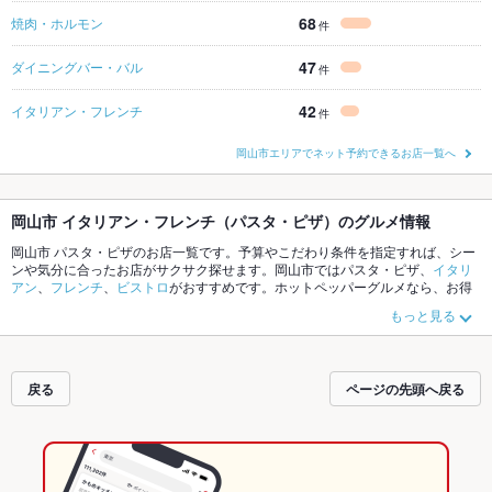
68
焼肉・ホルモン
件
47
ダイニングバー・バル
件
42
イタリアン・フレンチ
件
岡山市エリアでネット予約できるお店一覧へ
岡山市 イタリアン・フレンチ（パスタ・ピザ）のグルメ情報
岡山市 パスタ・ピザのお店一覧です。予算やこだわり条件を指定すれば、シー
ンや気分に合ったお店がサクサク探せます。岡山市ではパスタ・ピザ、
イタリ
アン
、
フレンチ
、
ビストロ
がおすすめです。ホットペッパーグルメなら、お得
なクーポンはもちろん、こだわりメニュー
ピザ
、
パスタ
、
カルボナーラ
や季節
もっと見る
のおすすめ料理など、お店の最新情報をご紹介しているので安心！24時間使え
る簡単便利なネット予約が使えるお店も拡大中です。友達どうしの飲み会に
も、会社の宴会にも、デートやパーティーにもお得に便利にホットペッパーグ
ルメをご利用ください。
戻る
ページの先頭へ戻る