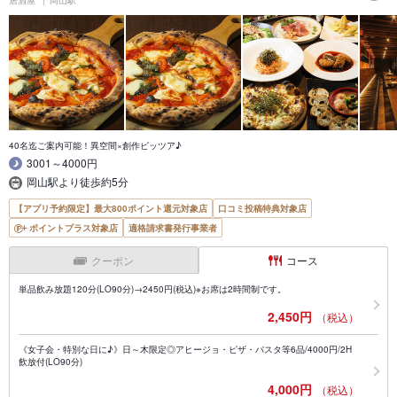
居酒屋
岡山駅
40名迄ご案内可能！異空間×創作ピッツア♪
3001～4000円
岡山駅より徒歩約5分
【アプリ予約限定】最大800ポイント還元対象店
口コミ投稿特典対象店
ポイントプラス対象店
適格請求書発行事業者
クーポン
コース
単品飲み放題120分(LO90分)→2450円(税込)※お席は2時間制です。
2,450円
（税込）
《女子会・特別な日に♪》日～木限定◎アヒージョ・ピザ・パスタ等6品/4000円/2H
飲放付(LO90分)
4,000円
（税込）