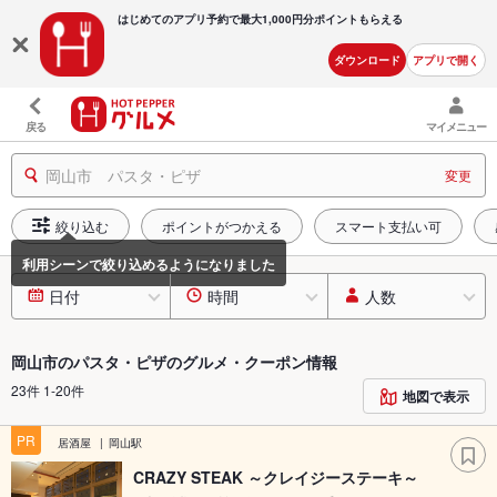
はじめてのアプリ予約で最大
1,000円分ポイントもらえる
ダウンロード
アプリで開く
戻る
マイメニュー
岡山市 パスタ・ピザ
変更
絞り込む
ポイントがつかえる
スマート支払い可
利用シーンで絞り込めるようになりました
日付
時間
人数
岡山市のパスタ・ピザのグルメ・クーポン情報
23件 1-20件
地図で表示
PR
居酒屋
岡山駅
CRAZY STEAK ～クレイジーステーキ～