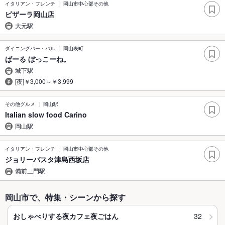
イタリアン・フレンチ
岡山市中心部その他
ピザーラ岡山店
大元駅
ダイニングバー・バル
岡山表町
ばーる ぼっこーね。
城下駅
[夜]￥3,000～￥3,999
その他グルメ
岡山駅
Italian slow food Carino
岡山駅
イタリアン・フレンチ
岡山市中心部その他
ジョリーパスタ津島西坂店
備前三門駅
岡山市で、特集・シーンから探す
32
おしゃべりする夜カフェ夜ごはん