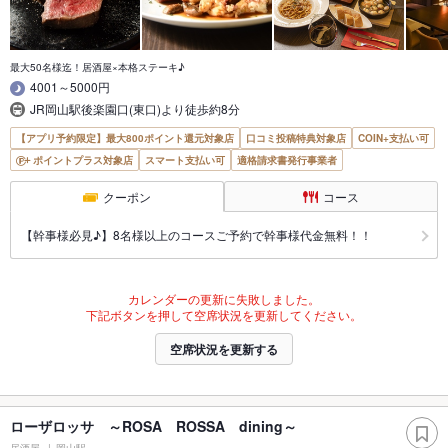
最大50名様迄！居酒屋×本格ステーキ♪
4001～5000円
JR岡山駅後楽園口(東口)より徒歩約8分
【アプリ予約限定】最大800ポイント還元対象店
口コミ投稿特典対象店
COIN+支払い可
ポイントプラス対象店
スマート支払い可
適格請求書発行事業者
クーポン
コース
【幹事様必見♪】8名様以上のコースご予約で幹事様代金無料！！
カレンダーの更新に失敗しました。
下記ボタンを押して空席状況を更新してください。
空席状況を更新する
ローザロッサ ～ROSA ROSSA dining～