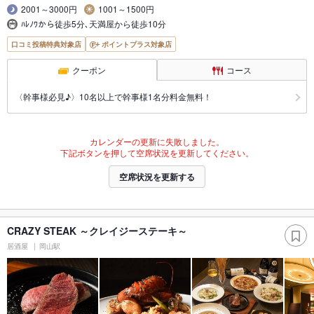
2001～3000円
1001～1500円
ﾊﾚﾉﾜから徒歩5分､天満屋から徒歩10分
口コミ投稿特典対象店
ポイントプラス対象店
クーポン
コース
〈幹事様必見♪〉10名以上で幹事様1名分料金無料！
カレンダーの更新に失敗しました。
下記ボタンを押して空席状況を更新してください。
空席状況を更新する
CRAZY STEAK ～クレイジーステーキ～
居酒屋
岡山駅