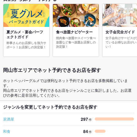
夏グルメ・宴会パーフ
食べ放題ナビゲーター
女子会完全ガイド
ェクトガイド
焼肉食べ放題やスイーツ食べ
女子会向けサービスが
放題など食べ放題お店探しの
ているお得なお店がい
幹事さんのお店探しを強力サ
決定版！
い！
ポート！お店探しの決定版！
岡山市エリアでネット予約できるお店を探す
ホットペッパーグルメでは便利なネット予約できるお店を多数掲載していま
す。
岡山市エリアでネット予約できるお店をジャンルごとに集計しました。お店選
びの参考に是非活用してください。
ジャンルを変更してネット予約できるお店を探す
297
居酒屋
件
84
和食
件