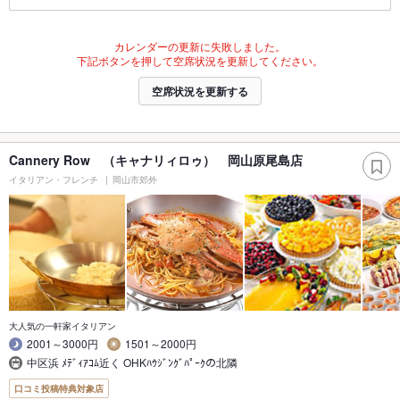
カレンダーの更新に失敗しました。
下記ボタンを押して空席状況を更新してください。
空席状況を更新する
Cannery Row （キャナリィロゥ） 岡山原尾島店
イタリアン・フレンチ
岡山市郊外
大人気の一軒家イタリアン
2001～3000円
1501～2000円
中区浜 ﾒﾃﾞｨｱｺﾑ近く OHKﾊｳｼﾞﾝｸﾞﾊﾟｰｸの北隣
口コミ投稿特典対象店