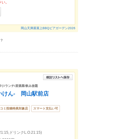
さい。
岡山天満屋屋上BBQビアガーデン2026
？
帰り/ランチ/居酒屋/飲み放題
いけん- 岡山駅前店
コミ投稿特典対象店
スマート支払い可
:15,ドリンクL.O.21:15)