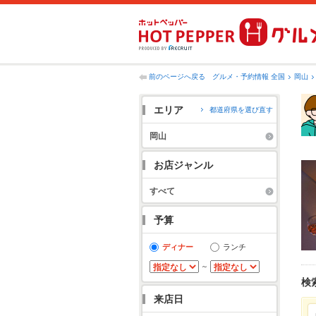
前のページへ戻る
グルメ・予約情報 全国
岡山
エリア
都道府県を選び直す
岡山
お店ジャンル
すべて
予算
ディナー
ランチ
～
検
来店日