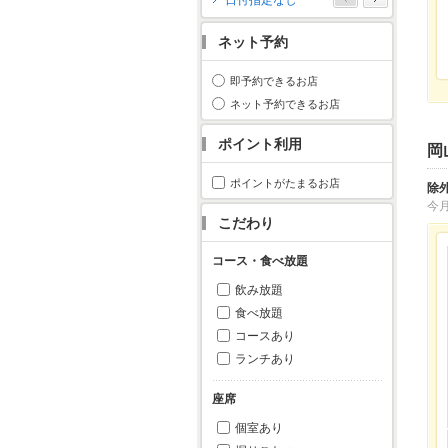
日付指定なし
月
火
水
木
金
土
日
ネット予約
1
2
3
4
5
6
7
8
9
10
11
即予約できるお店
12
13
14
15
16
17
18
ネット予約できるお店
19
20
21
22
23
24
25
ポイント利用
岡
26
27
28
29
30
31
ポイントがたまるお店
除
今
こだわり
コース・食べ放題
飲み放題
食べ放題
コースあり
ランチあり
座席
個室あり