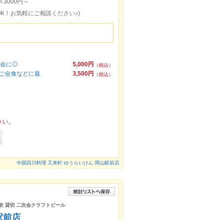
ス3000円～
様OK！お気軽にご相談ください♪)
宴会に◎
5,000円
（税込）
ご会食などに最
3,500円
（税込）
さい。
中国四川料理 又来軒 ゆうらいけん 岡山駅前店
昼飲 貸切 二次会クラフトビール
駅前店