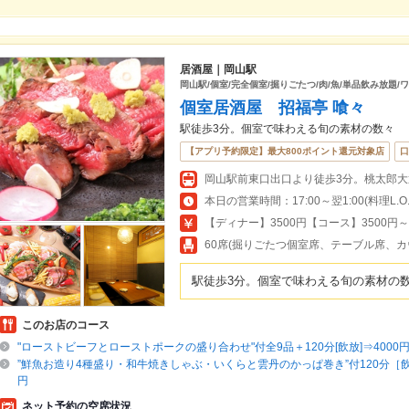
居酒屋｜岡山駅
岡山駅/個室/完全個室/掘りごたつ/肉/魚/単品飲み放題/
個室居酒屋 招福亭 喰々
駅徒歩3分。個室で味わえる旬の素材の数々
【アプリ予約限定】最大800ポイント還元対象店
口
本日の営業時間：17:00～翌1:00(料理L.O.翌
【ディナー】3500円【コース】3500円～
60席(掘りごたつ個室席、テーブル席、
駅徒歩3分。個室で味わえる旬の素材の
このお店のコース
"ローストビーフとローストポークの盛り合わせ"付全9品＋120分[飲放]⇒4000円
”鮮魚お造り4種盛り・和牛焼きしゃぶ・いくらと雲丹のかっぱ巻き”付120分［飲
円
ネット予約の空席状況