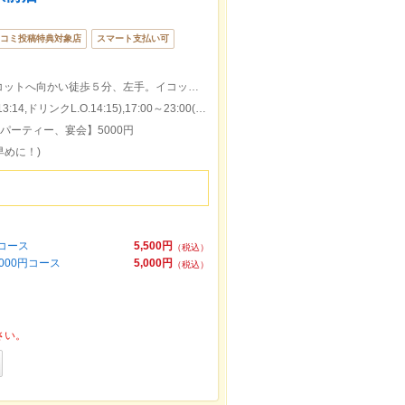
コミ投稿特典対象店
スマート支払い可
岡山駅東口から駅前商店街をイコットニコットへ向かい徒歩５分、左手。イコットニコットすぐ前♪アーケード内、雨でも◎
本日の営業時間：11:30～15:00(料理L.O.13:14,ドリンクL.O.14:15),17:00～23:00(料理L.O.22:00,ドリンクL.O.22:30)
【パーティー、宴会】5000円
早めに！)
円コース
5,500円
（税込）
000円コース
5,000円
（税込）
さい。