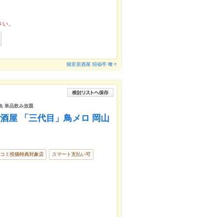
さい。
個室居酒屋 招福亭 喰々
 魚 単品飲み放題
居酒屋 「三代目」鳥メロ 岡山
コミ投稿特典対象店
スマート支払い可