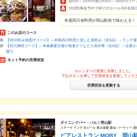
昼500～1000円/夜1000円～3000円/コー
160席(事前予約で9Fの大ホール300名
本場四川省料理が岡山駅前で味わえる！
このお店のコース
【90分飲み放題付コース】～本格四川料理と楽しむ昼飲み《全9品》～ランチ
【四川満喫コース】～本格麻婆豆腐や海老チリなど人気中華《全9品》～企業の
適◎
ネット予約の空席状況
カレンダーの更新に失敗しました。
下記ボタンを押して空席状況を更新してくだ
空席状況を更新する
ダイニングバー・バル｜岡山駅
ステーキ ランチ 生ビール 飲み放題 宴会 パーティー 
ビアレストラン MOBY 岡山