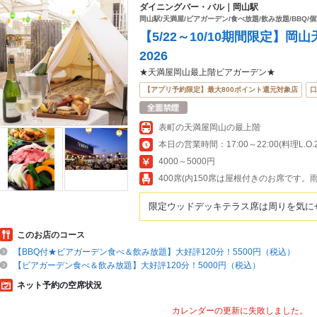
ダイニングバー・バル｜岡山駅
岡山駅/天満屋/ビアガーデン/食べ放題/飲み放題/BBQ/
【5/22～10/10期間限定】
2026
★天満屋岡山最上階ビアガーデン★
【アプリ予約限定】最大800ポイント還元対象店
口
表町の天満屋岡山の最上階
本日の営業時間：17:00～22:00(料理L.O.21
4000～5000円
400席(内150席は屋根付きのお席です
限定ウッドデッキテラス席は周りを気に
このお店のコース
【BBQ付★ビアガーデン食べ＆飲み放題】大好評120分！5500円（税込）
【ビアガーデン食べ＆飲み放題】大好評120分！5000円（税込）
ネット予約の空席状況
カレンダーの更新に失敗しました。