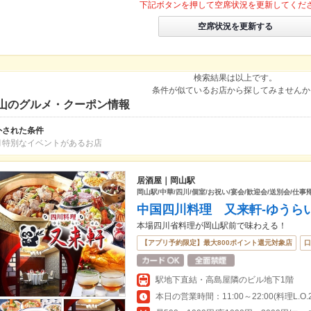
下記ボタンを押して空席状況を更新してくだ
空席状況を更新する
検索結果は以上です。
条件が似ているお店から探してみませんか
山のグルメ・クーポン情報
外された条件
月特別なイベントがあるお店
居酒屋｜岡山駅
岡山駅/中華/四川/個室/お祝い/宴会/歓迎会/送別会/仕事
中国四川料理 又来軒-ゆうら
本場四川省料理が岡山駅前で味わえる！
【アプリ予約限定】最大800ポイント還元対象店
口
駅地下直結・高島屋隣のビル地下1階
本日の営業時間：11:00～22:00(料理L.O.21