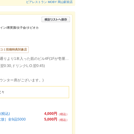
ビアレストラン MOBY 岡山駅前店
ワイン/果実酒/女子会/タピオカ
コミ投稿特典対象店
岡山駅前東口出口より徒歩3分。桃太郎大通りより1本入った筋のビル4F(1Fが壱厘酒蔵※中国銀行岡山駅前支店の裏)
0:30,ドリンクL.O.翌0:45)
カウンター席がございます。)
数々
(税込)
4,000円
（税込）
放］全9品5000
5,000円
（税込）