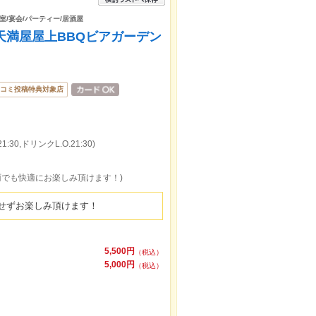
個室/宴会/パーティー/居酒屋
岡山天満屋屋上BBQビアガーデン
コミ投稿特典対象店
:30,ドリンクL.O.21:30)
。雨でも快適にお楽しみ頂けます！)
せずお楽しみ頂けます！
5,500円
（税込）
5,000円
（税込）