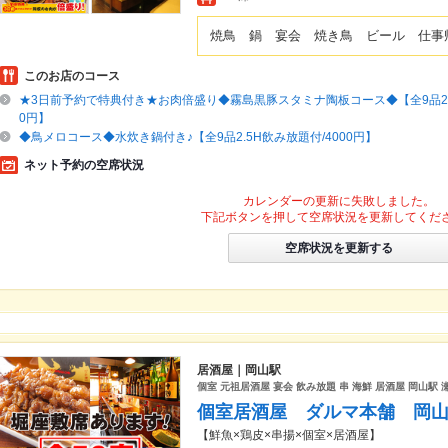
焼鳥 鍋 宴会 焼き鳥 ビール 仕事
このお店のコース
★3日前予約で特典付き★お肉倍盛り◆霧島黒豚スタミナ陶板コース◆【全9品2.5
0円】
◆鳥メロコース◆水炊き鍋付き♪【全9品2.5H飲み放題付/4000円】
ネット予約の空席状況
カレンダーの更新に失敗しました。
下記ボタンを押して空席状況を更新してくだ
空席状況を更新する
居酒屋｜岡山駅
個室 元祖居酒屋 宴会 飲み放題 串 海鮮 居酒屋 岡山駅 
個室居酒屋 ダルマ本舗 岡
【鮮魚×鶏皮×串揚×個室×居酒屋】