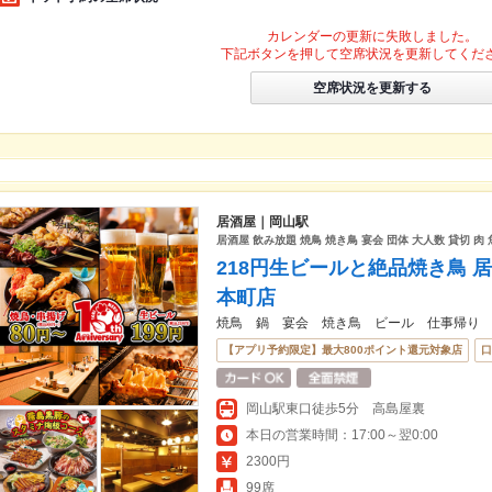
カレンダーの更新に失敗しました。
下記ボタンを押して空席状況を更新してくだ
空席状況を更新する
居酒屋｜岡山駅
居酒屋 飲み放題 焼鳥 焼き鳥 宴会 団体 大人数 貸切 肉
218円生ビールと絶品焼き鳥 
本町店
焼鳥 鍋 宴会 焼き鳥 ビール 仕事帰り
【アプリ予約限定】最大800ポイント還元対象店
口
岡山駅東口徒歩5分 高島屋裏
本日の営業時間：17:00～翌0:00
2300円
99席