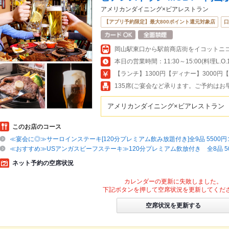
アメリカンダイニング×ビアレストラン
【アプリ予約限定】最大800ポイント還元対象店
口
【ランチ】1300円【ディナー】3000円
135席(ご宴会など承ります。ご予約はお
アメリカンダイニング×ビアレストラン
このお店のコース
≪宴会に◎≫サーロインステーキ[120分プレミアム飲み放題付き]全9品 5500
≪おすすめ≫USアンガスビーフステーキ≫120分プレミアム飲放付き 全8品 5
ネット予約の空席状況
カレンダーの更新に失敗しました。
下記ボタンを押して空席状況を更新してくだ
空席状況を更新する