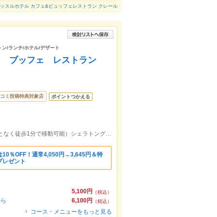
ッスルホテル カフェ&ビュッフェレストラン クレール
トン/ランチ/ホテル/デザート
島 ブッフェ レストラン
コミ投稿特典対象店
ポイントつかえる
JR広島駅直結（駅改札から雨に濡れることなく徒歩1分で移動可能）シェラトングランドホテル広島ロビー階(L)
％OFF！通常4,050円→3,645円＆特
プレゼント
5,100円
（税込）
から
6,100円
（税込）
コース・メニューをもっと見る