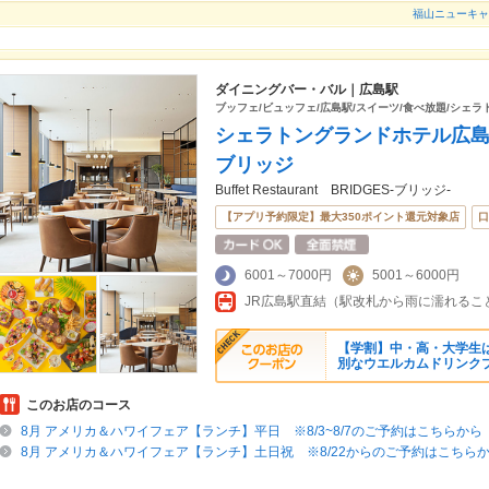
福山ニューキャ
ダイニングバー・バル｜広島駅
ブッフェ/ビュッフェ/広島駅/スイーツ/食べ放題/シェラ
シェラトングランドホテル広
ブリッジ
Buffet Restaurant BRIDGES-ブリッジ-
【アプリ予約限定】最大350ポイント還元対象店
口
6001～7000円
5001～6000円
【学割】中・高・大学生は10
別なウエルカムドリンク
このお店のコース
8月 アメリカ＆ハワイフェア【ランチ】平日 ※8/3~8/7のご予約はこちらから
8月 アメリカ＆ハワイフェア【ランチ】土日祝 ※8/22からのご予約はこちら