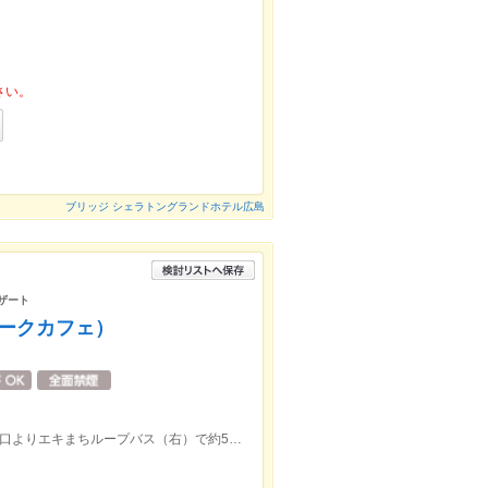
さい。
ブリッジ シェラトングランドホテル広島
デザート
ーヨークカフェ）
広島駅南口より車で約5分 もしくは 南口よりエキまちループバス（右）で約5分、田中町バス停下車（徒歩約1分）