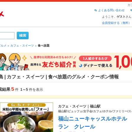
カ
よくある問い合わせ
ようこそ、
さん
ゲスト
会員登録する（無料）
グルメ
カフェ・スイーツ
食べ放題
島 | カフェ・スイーツ | 食べ放題のグルメ・クーポン情報
5
索結果
件
1～5
件を表示
カフェ・スイーツ｜福山駅
福山駅/ビュッフェ/女子会/カフェ/ホテル/ファミリー/
福山ニューキャッスルホテル
ラン クレール