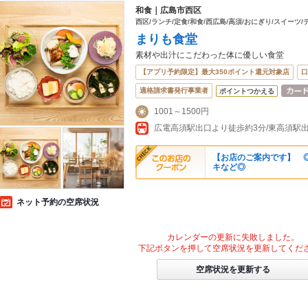
和食｜広島市西区
西区/ランチ/定食/和食/西広島/高須/おにぎり/スイーツ
まりも食堂
素材や出汁にこだわった体に優しい食堂
【アプリ予約限定】最大350ポイント還元対象店
口
適格請求書発行事業者
ポイントつかえる
1001～1500円
【お店のご案内です】 ◎
キなど◎
ネット予約の空席状況
カレンダーの更新に失敗しました。
下記ボタンを押して空席状況を更新してくだ
空席状況を更新する