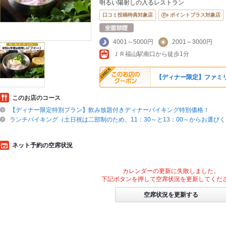
明るい陽射しの入るレストラン
口コミ投稿特典対象店
ポイントプラス対象店
4001～5000円
2001～3000円
ＪＲ福山駅南口から徒歩1分
【ディナー限定】ファミ
このお店のコース
【ディナー限定特別プラン】飲み放題付きディナーバイキング特別価格！
ランチバイキング（土日祝は二部制のため、11：30～と13：00～からお選び
ネット予約の空席状況
カレンダーの更新に失敗しました。
下記ボタンを押して空席状況を更新してくだ
空席状況を更新する