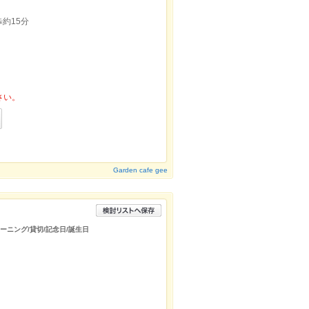
約15分
さい。
Garden cafe gee
モーニング/貸切/記念日/誕生日