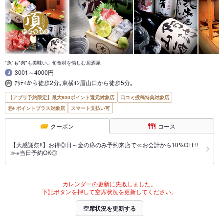
"魚"も"肉"も美味い。旬食材を愉しむ居酒屋
3001～4000円
ｱｸﾃｨから徒歩2分｡東横ｲﾝ眉山口から徒歩5分｡
【アプリ予約限定】最大800ポイント還元対象店
口コミ投稿特典対象店
ポイントプラス対象店
スマート支払い可
クーポン
コース
【大感謝祭!!】お得◎日～金の席のみ予約来店で≪お会計から10%OFF!!
≫※当日予約OK◎
カレンダーの更新に失敗しました。
下記ボタンを押して空席状況を更新してください。
空席状況を更新する