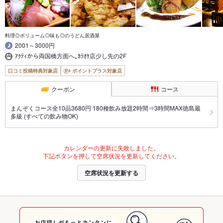
料理◎ボリューム◎味も◎のうどん居酒屋
2001～3000円
ｱｸﾃｨから両国橋方面へ｡ｶﾗｵｹ店少し先の2F
口コミ投稿特典対象店
ポイントプラス対象店
クーポン
コース
まんぞくコース全10品3680円 180種飲み放題2時間⇒3時間MAX徳島最
多級 (すべての飲み物OK)
カレンダーの更新に失敗しました。
下記ボタンを押して空席状況を更新してください。
空席状況を更新する