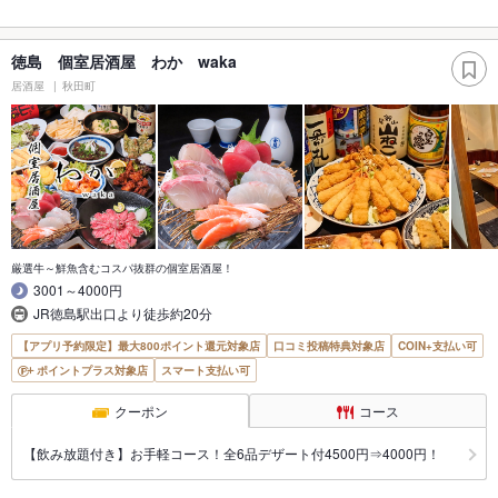
徳島 個室居酒屋 わか waka
居酒屋
秋田町
厳選牛～鮮魚含むコスパ抜群の個室居酒屋！
3001～4000円
JR徳島駅出口より徒歩約20分
【アプリ予約限定】最大800ポイント還元対象店
口コミ投稿特典対象店
COIN+支払い可
ポイントプラス対象店
スマート支払い可
クーポン
コース
【飲み放題付き】お手軽コース！全6品デザート付4500円⇒4000円！