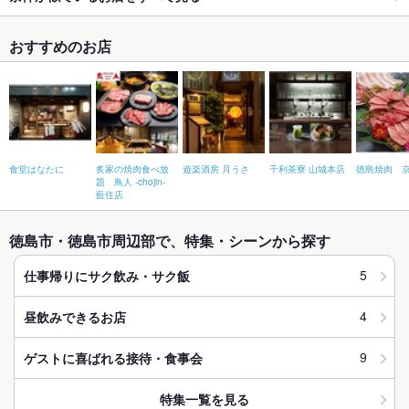
おすすめのお店
食堂はなたに
炙家の焼肉食べ放
遊楽酒房 月うさ
千利茶寮 山城本店
徳島焼肉 
題 鳥人 -chojin-
藍住店
徳島市・徳島市周辺部で、特集・シーンから探す
5
仕事帰りにサク飲み・サク飯
4
昼飲みできるお店
9
ゲストに喜ばれる接待・食事会
特集一覧を見る