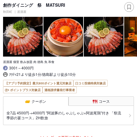
創作ダイニング 祭 MATSURI
秋田町
居酒屋
居酒屋 個室 飲み放題 肉 徳島 魚 和食
3001～4000円
ｱｸﾃｨ21より徒歩1分/徳島駅より徒歩10分
【アプリ予約限定】最大800ポイント還元対象店
口コミ投稿特典対象店
ポイントプラス対象店
適格請求書発行事業者
クーポン
コース
全7品 4500円→4000円 "阿波豚のしゃぶしゃぶ+阿波尾鶏"付き 「祭流
季節の宴コース」2H飲放