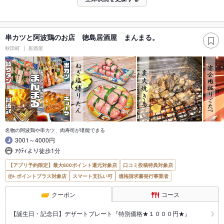
串カツと阿波鶏のお店 徳島居酒屋 まんまる。
秋田町
居酒屋
名物の阿波鶏や串カツ、肉寿司が堪能できる
3001～4000円
ｱｸﾃｨより徒歩1分
【アプリ予約限定】最大800ポイント還元対象店
口コミ投稿特典対象店
ポイントプラス対象店
スマート支払い可
適格請求書発行事業者
クーポン
コース
【誕生日・記念日】デザートプレート『特別価格★１０００円★』