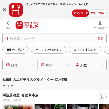
はじめてのアプリ予約で最大
1,000円分ポイントもらえる
ダウンロード
アプリで開く
戻る
マイメニュー
秋田町 エビチリ
変更
絞り込む
ポイントがつかえる
スマート支払い可
日付
時間
人数
秋田町のエビチリのグルメ・クーポン情報
7件 1-7件
阿波居酒屋 頂 徳島本店
居酒屋
秋田町