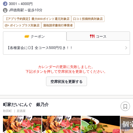
3001～4000円
JR徳島駅～徒歩10分
【アプリ予約限定】最大800ポイント還元対象店
口コミ投稿特典対象店
ポイントプラス対象店
適格請求書発行事業者
クーポン
コース
【各種宴会に◎】全コース500円引き！！
カレンダーの更新に失敗しました。
下記ボタンを押して空席状況を更新してください。
空席状況を更新する
町家だいにんぐ 銀乃介
秋田町
居酒屋