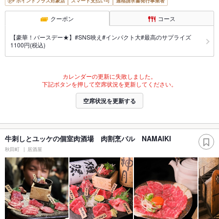
ポイントプラス対象店
スマート支払い可
適格請求書発行事業者
クーポン
コース
【豪華！バースデー★】#SNS映え#インパクト大#最高のサプライズ
1100円(税込)
カレンダーの更新に失敗しました。
下記ボタンを押して空席状況を更新してください。
空席状況を更新する
牛刺しとユッケの個室肉酒場 肉割烹バル NAMAIKI
秋田町
居酒屋