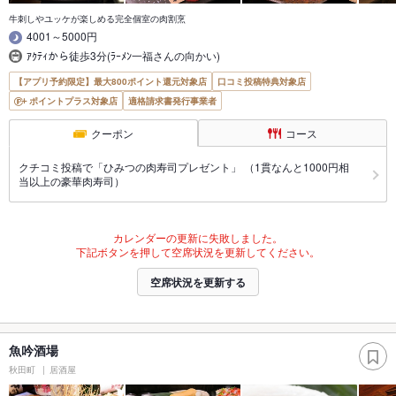
牛刺しやユッケが楽しめる完全個室の肉割烹
4001～5000円
ｱｸﾃｨから徒歩3分(ﾗｰﾒﾝ一福さんの向かい)
【アプリ予約限定】最大800ポイント還元対象店
口コミ投稿特典対象店
ポイントプラス対象店
適格請求書発行事業者
クーポン
コース
クチコミ投稿で「ひみつの肉寿司プレゼント」 （1貫なんと1000円相
当以上の豪華肉寿司）
カレンダーの更新に失敗しました。
下記ボタンを押して空席状況を更新してください。
空席状況を更新する
魚吟酒場
秋田町
居酒屋