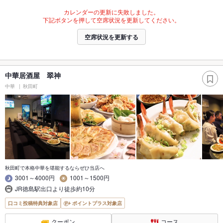
カレンダーの更新に失敗しました。
下記ボタンを押して空席状況を更新してください。
空席状況を更新する
中華居酒屋 翠神
中華
秋田町
秋田町で本格中華を堪能するならぜひ当店へ
3001～4000円
1001～1500円
JR徳島駅出口より徒歩約10分
口コミ投稿特典対象店
ポイントプラス対象店
クーポン
コース