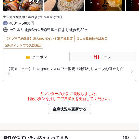
土佐備長炭使用！串焼きと創作串揚げの店
4001～5000円
ｱｸﾃｨより徒歩3分/JR徳島駅出口より徒歩約20分
【アプリ予約限定】最大800ポイント還元対象店
口コミ投稿特典対象店
ポイントプラス対象店
クーポン
コース
【裏メニュー】Instagramフォロワー限定！地鶏だしスープお替わり自
由！
カレンダーの更新に失敗しました。
下記ボタンを押して空席状況を更新してください。
空席状況を更新する
462
条件が似ているお店をすべて見る