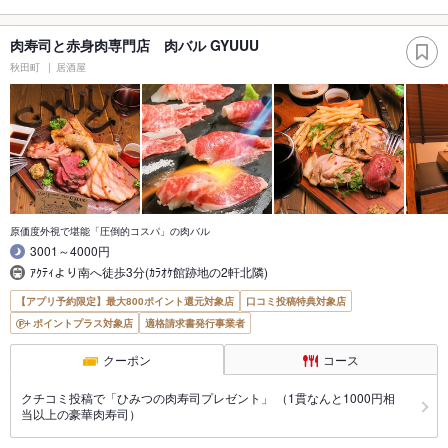
肉寿司と赤身肉専門店 肉バル GYUUU
秋田町
居酒屋
原価度外視で堪能「圧倒的コスパ」の肉バル
3001～4000円
ｱｸﾃｨより南へ徒歩3分(ｶﾗｵｹ館跡地の2軒北隣)
【アプリ予約限定】最大800ポイント還元対象店
口コミ投稿特典対象店
ポイントプラス対象店
適格請求書発行事業者
クーポン
コース
クチコミ投稿で「ひみつの肉寿司プレゼント」 （1貫なんと1000円相
当以上の豪華肉寿司）