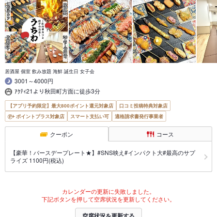
居酒屋 個室 飲み放題 海鮮 誕生日 女子会
3001～4000円
ｱｸﾃｨ21より秋田町方面に徒歩3分
【アプリ予約限定】最大800ポイント還元対象店
口コミ投稿特典対象店
ポイントプラス対象店
スマート支払い可
適格請求書発行事業者
クーポン
コース
【豪華！バースデープレート★】#SNS映え#インパクト大#最高のサプ
ライズ 1100円(税込)
カレンダーの更新に失敗しました。
下記ボタンを押して空席状況を更新してください。
空席状況を更新する