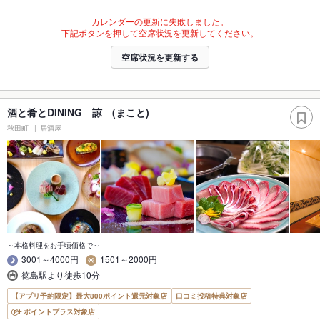
カレンダーの更新に失敗しました。
下記ボタンを押して空席状況を更新してください。
空席状況を更新する
酒と肴とDINING 諒 (まこと)
秋田町
居酒屋
～本格料理をお手頃価格で～
3001～4000円
1501～2000円
徳島駅より徒歩10分
【アプリ予約限定】最大800ポイント還元対象店
口コミ投稿特典対象店
ポイントプラス対象店