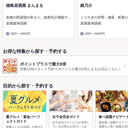
徳島居酒屋 まんまる
銀乃介
名物の阿波鶏や串カツ、肉寿司が堪能で…
くつろぎの空間・個室 町家
居酒屋/秋田町
居酒屋/秋田町
3001～4000円
3001～4000円
お得な特集から探す・予約する
ポイントプラスで最大8倍
対象日時のネット予約でポイントが最大8倍たまるお店はこちら！
目的から探す・予約する
夏グルメ・宴会パーフ
女子会完全ガイド
食べ放題ナビゲー
ェクトガイド
女子会向けサービスが充実し
焼肉食べ放題やスイー
ているお得なお店がいっぱ
放題など食べ放題お店
幹事さんのお店探しを強力サ