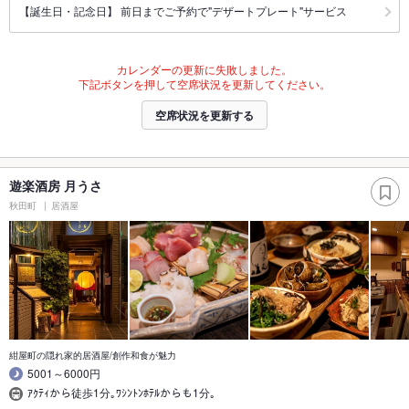
【誕生日・記念日】 前日までご予約で"デザートプレート"サービス
カレンダーの更新に失敗しました。
下記ボタンを押して空席状況を更新してください。
空席状況を更新する
遊楽酒房 月うさ
秋田町
居酒屋
紺屋町の隠れ家的居酒屋/創作和食が魅力
5001～6000円
ｱｸﾃｨから徒歩1分｡ﾜｼﾝﾄﾝﾎﾃﾙからも1分｡