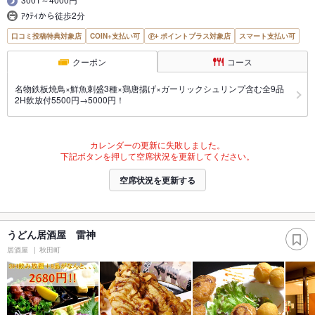
ｱｸﾃｨから徒歩2分
口コミ投稿特典対象店
COIN+支払い可
ポイントプラス対象店
スマート支払い可
クーポン
コース
名物鉄板焼鳥×鮮魚刺盛3種×鶏唐揚げ×ガーリックシュリンプ含む全9品
2H飲放付5500円→5000円！
カレンダーの更新に失敗しました。
下記ボタンを押して空席状況を更新してください。
空席状況を更新する
うどん居酒屋 雷神
居酒屋
秋田町