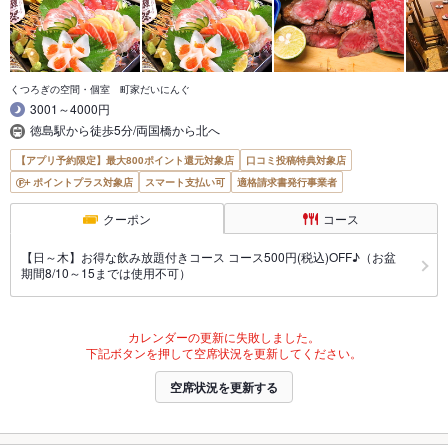
くつろぎの空間・個室 町家だいにんぐ
3001～4000円
徳島駅から徒歩5分/両国橋から北へ
【アプリ予約限定】最大800ポイント還元対象店
口コミ投稿特典対象店
ポイントプラス対象店
スマート支払い可
適格請求書発行事業者
クーポン
コース
【日～木】お得な飲み放題付きコース コース500円(税込)OFF♪（お盆
期間8/10～15までは使用不可）
カレンダーの更新に失敗しました。
下記ボタンを押して空席状況を更新してください。
空席状況を更新する