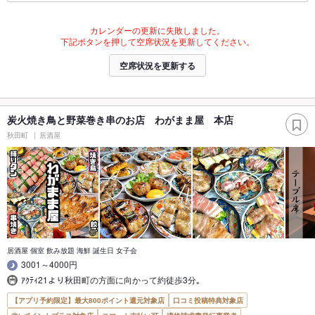
カレンダーの更新に失敗しました。
下記ボタンを押して空席状況を更新してください。
空席状況を更新する
炭火焼き鳥と野菜巻き串のお店 わがまま屋 本店
秋田町
居酒屋
居酒屋 個室 飲み放題 海鮮 誕生日 女子会
3001～4000円
ｱｸﾃｨ21より秋田町の方面に向かって約徒歩3分｡
【アプリ予約限定】最大800ポイント還元対象店
口コミ投稿特典対象店