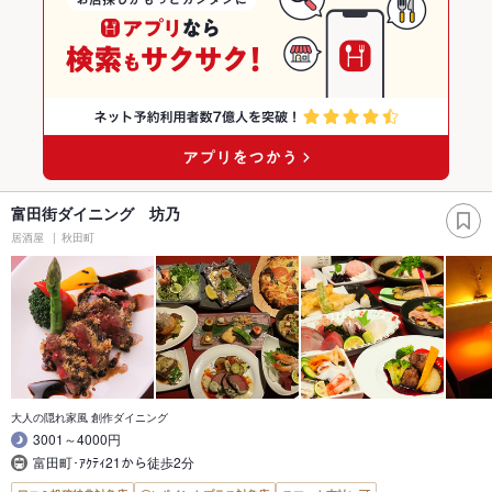
富田街ダイニング 坊乃
居酒屋
秋田町
大人の隠れ家風 創作ダイニング
3001～4000円
富田町･ｱｸﾃｨ21から徒歩2分