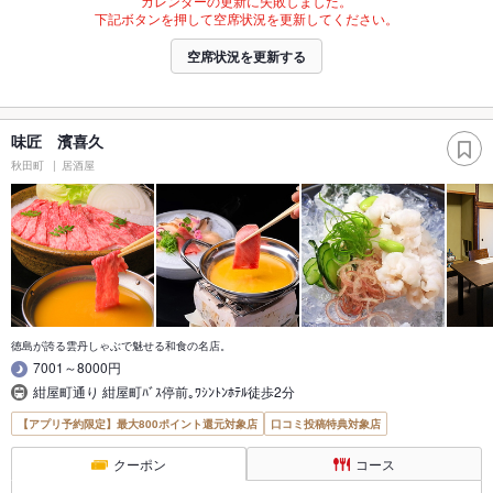
カレンダーの更新に失敗しました。
下記ボタンを押して空席状況を更新してください。
空席状況を更新する
味匠 濱喜久
秋田町
居酒屋
徳島が誇る雲丹しゃぶで魅せる和食の名店。
7001～8000円
紺屋町通り 紺屋町ﾊﾞｽ停前｡ﾜｼﾝﾄﾝﾎﾃﾙ徒歩2分
【アプリ予約限定】最大800ポイント還元対象店
口コミ投稿特典対象店
クーポン
コース