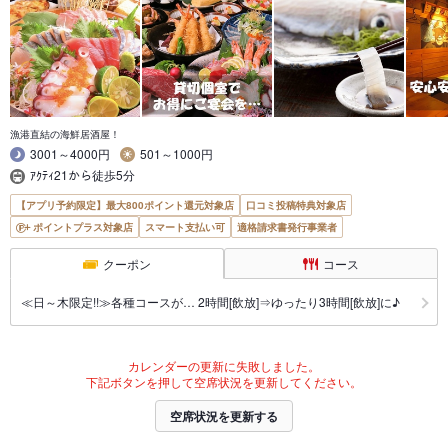
漁港直結の海鮮居酒屋！
3001～4000円
501～1000円
ｱｸﾃｨ21から徒歩5分
【アプリ予約限定】最大800ポイント還元対象店
口コミ投稿特典対象店
ポイントプラス対象店
スマート支払い可
適格請求書発行事業者
クーポン
コース
≪日～木限定!!≫各種コースが… 2時間[飲放]⇒ゆったり3時間[飲放]に♪
カレンダーの更新に失敗しました。
下記ボタンを押して空席状況を更新してください。
空席状況を更新する