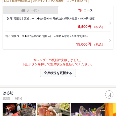
口コミ投稿特典対象店
ポイントプラス対象店
スマート支払い可
クーポン
コース
【6月7月限定】夏鱧コース◆全8品5500円(税込)※2H飲み放題＋1500円(税込)
5,500円
（税込）
坊乃 河豚コース◆全7品15000円(税込) ※2H飲み放題＋1500円(税込)
15,000円
（税込）
カレンダーの更新に失敗しました。
下記ボタンを押して空席状況を更新してください。
空席状況を更新する
はる坊
居酒屋
秋田町