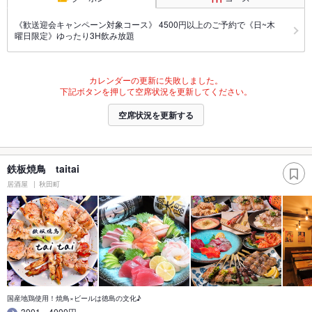
《歓送迎会キャンペーン対象コース》 4500円以上のご予約で《日~木
曜日限定》ゆったり3H飲み放題
カレンダーの更新に失敗しました。
下記ボタンを押して空席状況を更新してください。
空席状況を更新する
鉄板焼鳥 taitai
居酒屋
秋田町
国産地鶏使用！焼鳥×ビールは徳島の文化♪
3001～4000円