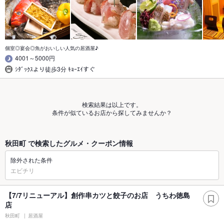
個室◎宴会◎魚がおいしい人気の居酒屋♪
4001～5000円
ｼﾀﾞｯｸｽより徒歩3分 ｷｮｰｴｲすぐ
検索結果は以上です。
条件が似ているお店から探してみませんか？
秋田町 で検索したグルメ・クーポン情報
除外された条件
エビチリ
【7/7リニューアル】創作串カツと餃子のお店 うちわ徳島
店
秋田町
居酒屋