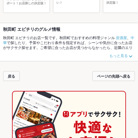
い！
決定版！
ポート！お店探しの決定版！
秋田町 エビチリのグルメ情報
秋田町 エビチリのお店一覧です。秋田町でおすすめの料理ジャンル
居酒屋
、
中
華
で探したり、予算やこだわり条件を指定すれば、シーンや気分に合ったお店
がサクサク探せます。ご希望に合ったお店が見つからなかったら、近隣のエリ
ア
徳島駅
、
秋田町
、
沖浜
もチェックしてみてください。ホットペッパーグルメ
もっと見る
なら、お得なクーポンはもちろん、こだわりメニュー
からあげ
、
お茶漬け
、
手
羽先
や季節のおすすめ料理など、お店の最新情報をご紹介しているので安心！
24時間使える簡単便利なネット予約が使えるお店も拡大中です。友達どうしの
飲み会にも、会社の宴会にも、デートやパーティーにもお得に便利にホットペ
戻る
ページの先頭へ戻る
ッパーグルメをご利用ください。