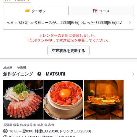
クーポン
コース
≪日～木限定!!≫各種コースが… 2時間[飲放]⇒ゆったり3時間[飲放]に♪
カレンダーの更新に失敗しました。
下記ボタンを押して空席状況を更新してください。
空席状況を更新する
居酒屋
秋田町
創作ダイニング 祭 MATSURI
居酒屋 個室 飲み放題 肉 徳島 魚 和食
18:00～翌0:00(料理L.O.23:30,ドリンクL.O.23:30)