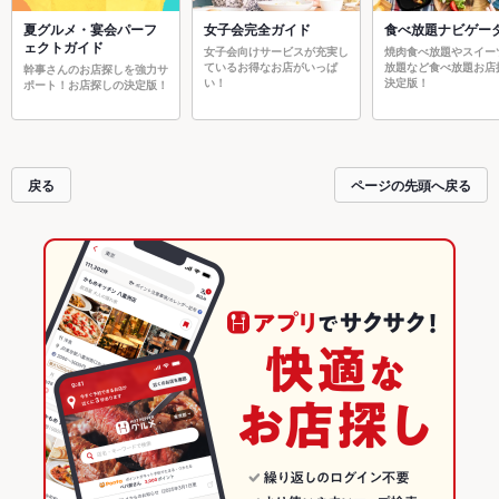
夏グルメ・宴会パーフ
女子会完全ガイド
食べ放題ナビゲー
ェクトガイド
女子会向けサービスが充実し
焼肉食べ放題やスイー
ているお得なお店がいっぱ
放題など食べ放題お店
幹事さんのお店探しを強力サ
い！
決定版！
ポート！お店探しの決定版！
戻る
ページの先頭へ戻る