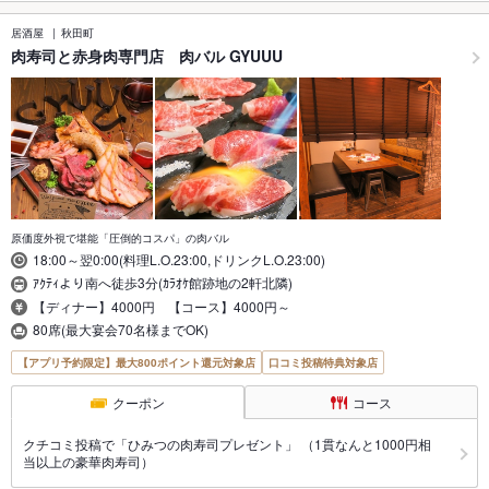
居酒屋
秋田町
肉寿司と赤身肉専門店 肉バル GYUUU
原価度外視で堪能「圧倒的コスパ」の肉バル
18:00～翌0:00(料理L.O.23:00,ドリンクL.O.23:00)
ｱｸﾃｨより南へ徒歩3分(ｶﾗｵｹ館跡地の2軒北隣)
【ディナー】4000円 【コース】4000円～
80席(最大宴会70名様までOK)
【アプリ予約限定】最大800ポイント還元対象店
口コミ投稿特典対象店
クーポン
コース
クチコミ投稿で「ひみつの肉寿司プレゼント」 （1貫なんと1000円相
当以上の豪華肉寿司）