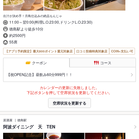
出汁が決め手！月島仕込みの絶品もんじゃ
11:00～翌0:00(料理L.O.23:00,ドリンクL.O.23:30)
徳島駅より徒歩10分
約2500円
55席
【アプリ予約限定】最大800ポイント還元対象店
口コミ投稿特典対象店
COIN+支払い可
クーポン
コース
【祝OPEN記念】昼飲み60分999円！！
カレンダーの更新に失敗しました。
下記ボタンを押して空席状況を更新してください。
空席状況を更新する
居酒屋
徳島駅
阿波ダイニング 天 TEN