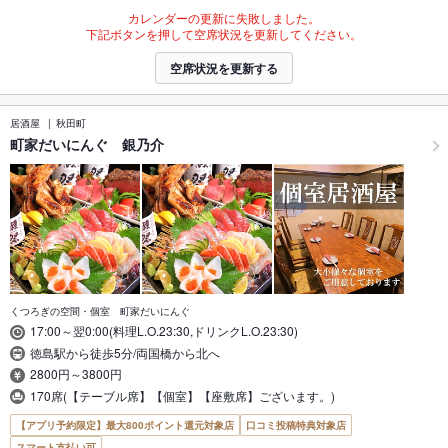
カレンダーの更新に失敗しました。
下記ボタンを押して空席状況を更新してください。
空席状況を更新する
居酒屋
秋田町
町家だいにんぐ 銀乃介
くつろぎの空間・個室 町家だいにんぐ
17:00～翌0:00(料理L.O.23:30,ドリンクL.O.23:30)
徳島駅から徒歩5分/両国橋から北へ
2800円～3800円
170席(【テーブル席】【個室】【座敷席】ございます。)
【アプリ予約限定】最大800ポイント還元対象店
口コミ投稿特典対象店
スマート支払い可