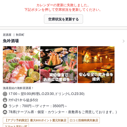
カレンダーの更新に失敗しました。
下記ボタンを押して空席状況を更新してください。
空席状況を更新する
居酒屋
秋田町
魚吟酒場
漁港直結の海鮮居酒屋！
17:00～翌0:00(料理L.O.23:30,ドリンクL.O.23:30)
ｱｸﾃｨ21から徒歩5分
ランチ：700円～/ディナー：3500円～
78席(テーブル席・個室・カウンター・座敷席をご用意しております。)
【アプリ予約限定】最大800ポイント還元対象店
口コミ投稿特典対象店
スマート支払い可