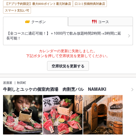
【アプリ予約限定】最大800ポイント還元対象店
口コミ投稿特典対象店
スマート支払い可
クーポン
コース
【全コースに適応可能！】＋1000円で飲み放題時間2時間→3時間に延
長可能！
カレンダーの更新に失敗しました。
下記ボタンを押して空席状況を更新してください。
空席状況を更新する
居酒屋
秋田町
牛刺しとユッケの個室肉酒場 肉割烹バル NAMAIKI