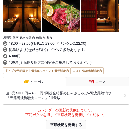
居酒屋 個室 飲み放題 肉 徳島 魚 和食
18:00～23:00(料理L.O.23:00,ドリンクL.O.22:30)
徳島駅より徒歩3分!近くにﾊﾟｰｷﾝｸﾞ多数あります｡
4000円
130席(全席掘り炬燵式個室をご用意しております。)
【アプリ予約限定】最大800ポイント還元対象店
口コミ投稿特典対象店
クーポン
コース
全8品 5000円→4500円 "阿波金時豚のしゃぶしゃぶ+阿波尾鶏"付き
「天流阿波御馳走コース」2H飲放
カレンダーの更新に失敗しました。
下記ボタンを押して空席状況を更新してください。
空席状況を更新する