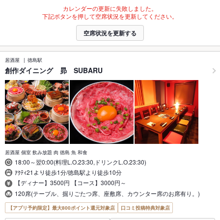
カレンダーの更新に失敗しました。
下記ボタンを押して空席状況を更新してください。
空席状況を更新する
居酒屋
徳島駅
創作ダイニング 昴 SUBARU
居酒屋 個室 飲み放題 肉 徳島 魚 和食
18:00～翌0:00(料理L.O.23:30,ドリンクL.O.23:30)
ｱｸﾃｨ21より徒歩1分/徳島駅より徒歩10分
【ディナー】3500円 【コース】3000円～
120席(テーブル、掘りごたつ席、座敷席、カウンター席のお席有り。)
【アプリ予約限定】最大800ポイント還元対象店
口コミ投稿特典対象店