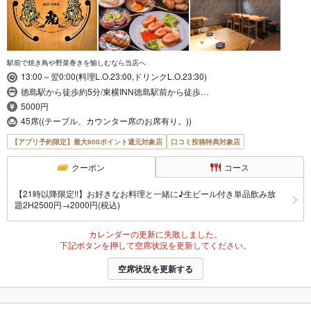
駅前で焼き鳥や野菜巻きを愉しむなら当店へ
13:00～翌0:00(料理L.O.23:00,ドリンクL.O.23:30)
徳島駅から徒歩約5分/東横INN徳島駅前から徒歩…
5000円
45席((テーブル、カウンター席のお席有り。))
【アプリ予約限定】最大800ポイント還元対象店
口コミ投稿特典対象店
クーポン
コース
【21時以降限定!!】お好きなお料理と一緒に♪生ビール付き単品飲み放
題2H2500円→2000円(税込)
カレンダーの更新に失敗しました。
下記ボタンを押して空席状況を更新してください。
空席状況を更新する