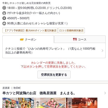
牛刺しやユッケが楽しめる完全個室の肉割烹
18:00～翌0:00(料理L.O.23:00,ドリンクL.O.23:00)
ｱｸﾃｨから徒歩3分(ﾗｰﾒﾝ一福さんの向かい)
4500円～5000円
90席(人数に合わせたオシャレな個室が充実！)
【アプリ予約限定】最大800ポイント還元対象店
口コミ投稿特典対象店
クーポン
コース
クチコミ投稿で「ひみつの肉寿司プレゼント」 （1貫なんと1000円相
当以上の豪華肉寿司）
カレンダーの更新に失敗しました。
下記ボタンを押して空席状況を更新してください。
空席状況を更新する
居酒屋
秋田町
串カツと阿波鶏のお店 徳島居酒屋 まんまる。