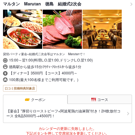
マルタン Marutan 徳島 結婚式2次会
貸切パーティ宴会×結婚式二次会等はマルタン Marutanで！
15:00～翌1:00(料理L.O.翌1:00,ドリンクL.O.翌1:00)
徳島駅から徒歩15分/ｱｸﾃｨｰｱﾈｯｸｽから徒歩1分
【ディナー】3500円 【コース】4000円～
100席(最大100名様までご利用可能です。)
口コミ投稿特典対象店
クーポン
コース
【宴会】"厚切りローストビーフ+阿波尾鶏の油淋鶏"付き！2H飲放付コ
ース 全8品5000円→4500円！
カレンダーの更新に失敗しました。
下記ボタンを押して空席状況を更新してください。