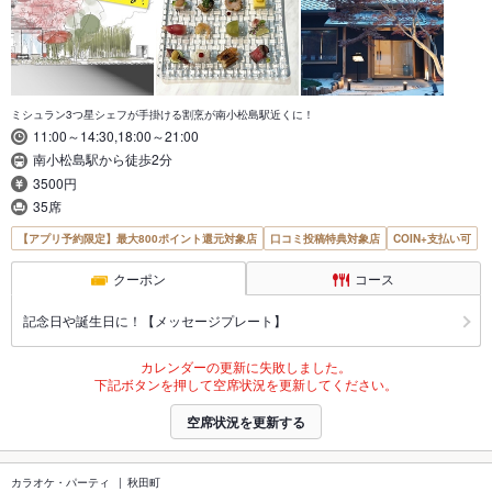
ミシュラン3つ星シェフが手掛ける割烹が南小松島駅近くに！
11:00～14:30,18:00～21:00
南小松島駅から徒歩2分
3500円
35席
【アプリ予約限定】最大800ポイント還元対象店
口コミ投稿特典対象店
COIN+支払い可
クーポン
コース
記念日や誕生日に！【メッセージプレート】
カレンダーの更新に失敗しました。
下記ボタンを押して空席状況を更新してください。
空席状況を更新する
カラオケ・パーティ
秋田町