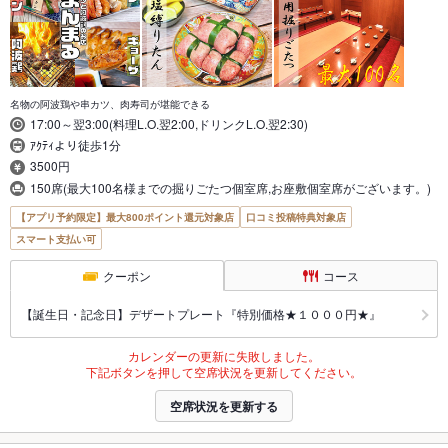
名物の阿波鶏や串カツ、肉寿司が堪能できる
17:00～翌3:00(料理L.O.翌2:00,ドリンクL.O.翌2:30)
ｱｸﾃｨより徒歩1分
3500円
150席(最大100名様までの掘りごたつ個室席,お座敷個室席がございます。)
【アプリ予約限定】最大800ポイント還元対象店
口コミ投稿特典対象店
スマート支払い可
クーポン
コース
【誕生日・記念日】デザートプレート『特別価格★１０００円★』
カレンダーの更新に失敗しました。
下記ボタンを押して空席状況を更新してください。
空席状況を更新する