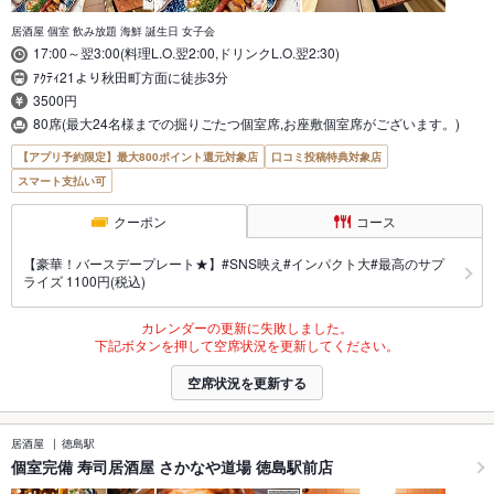
居酒屋 個室 飲み放題 海鮮 誕生日 女子会
17:00～翌3:00(料理L.O.翌2:00,ドリンクL.O.翌2:30)
ｱｸﾃｨ21より秋田町方面に徒歩3分
3500円
80席(最大24名様までの掘りごたつ個室席,お座敷個室席がございます。)
【アプリ予約限定】最大800ポイント還元対象店
口コミ投稿特典対象店
スマート支払い可
クーポン
コース
【豪華！バースデープレート★】#SNS映え#インパクト大#最高のサプ
ライズ 1100円(税込)
カレンダーの更新に失敗しました。
下記ボタンを押して空席状況を更新してください。
空席状況を更新する
居酒屋
徳島駅
個室完備 寿司居酒屋 さかなや道場 徳島駅前店