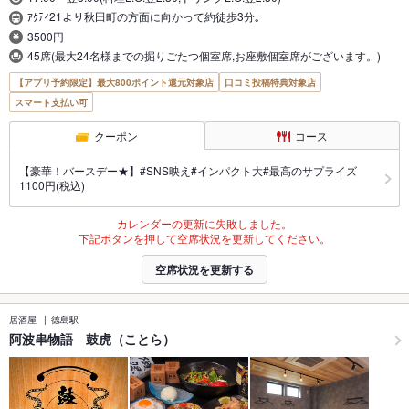
ｱｸﾃｨ21より秋田町の方面に向かって約徒歩3分｡
3500円
45席(最大24名様までの掘りごたつ個室席,お座敷個室席がございます。)
【アプリ予約限定】最大800ポイント還元対象店
口コミ投稿特典対象店
スマート支払い可
クーポン
コース
【豪華！バースデー★】#SNS映え#インパクト大#最高のサプライズ
1100円(税込)
カレンダーの更新に失敗しました。
下記ボタンを押して空席状況を更新してください。
空席状況を更新する
居酒屋
徳島駅
阿波串物語 鼓虎（ことら）