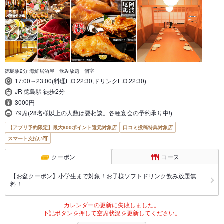
徳島駅2分 海鮮居酒屋 飲み放題 個室
17:00～23:00(料理L.O.22:30,ドリンクL.O.22:30)
JR 徳島駅 徒歩2分
3000円
79席(28名様以上の人数は要相談。各種宴会の予約承り中!)
【アプリ予約限定】最大800ポイント還元対象店
口コミ投稿特典対象店
スマート支払い可
クーポン
コース
【お盆クーポン】小学生まで対象！お子様ソフトドリンク飲み放題無
料！
カレンダーの更新に失敗しました。
下記ボタンを押して空席状況を更新してください。