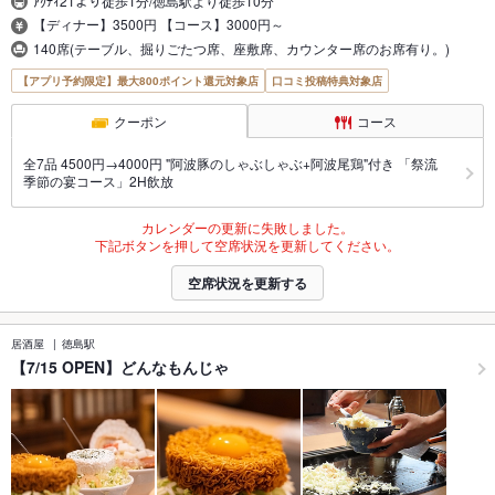
ｱｸﾃｨ21より徒歩1分/徳島駅より徒歩10分
【ディナー】3500円 【コース】3000円～
140席(テーブル、掘りごたつ席、座敷席、カウンター席のお席有り。)
【アプリ予約限定】最大800ポイント還元対象店
口コミ投稿特典対象店
クーポン
コース
全7品 4500円→4000円 "阿波豚のしゃぶしゃぶ+阿波尾鶏"付き 「祭流
季節の宴コース」2H飲放
カレンダーの更新に失敗しました。
下記ボタンを押して空席状況を更新してください。
空席状況を更新する
居酒屋
徳島駅
【7/15 OPEN】どんなもんじゃ