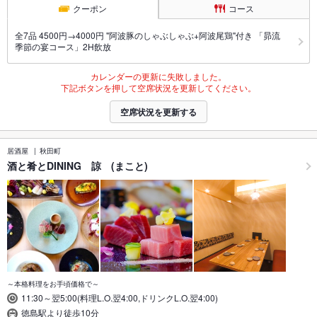
クーポン
コース
全7品 4500円→4000円 "阿波豚のしゃぶしゃぶ+阿波尾鶏"付き 「昴流
季節の宴コース」2H飲放
カレンダーの更新に失敗しました。
下記ボタンを押して空席状況を更新してください。
空席状況を更新する
居酒屋
秋田町
酒と肴とDINING 諒 (まこと)
～本格料理をお手頃価格で～
11:30～翌5:00(料理L.O.翌4:00,ドリンクL.O.翌4:00)
徳島駅より徒歩10分