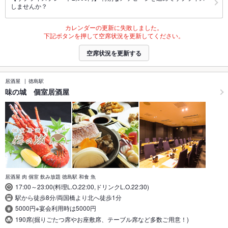
しませんか？
カレンダーの更新に失敗しました。
下記ボタンを押して空席状況を更新してください。
空席状況を更新する
居酒屋
徳島駅
味の城 個室居酒屋
居酒屋 肉 個室 飲み放題 徳島駅 和食 魚
17:00～23:00(料理L.O.22:00,ドリンクL.O.22:30)
駅から徒歩8分/両国橋より北へ徒歩1分
5000円※宴会利用時は5000円
190席(掘りごたつ席やお座敷席、テーブル席など多数ご用意！)