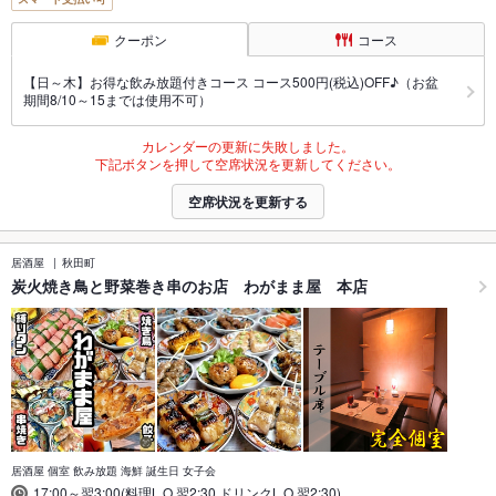
クーポン
コース
【日～木】お得な飲み放題付きコース コース500円(税込)OFF♪（お盆
期間8/10～15までは使用不可）
カレンダーの更新に失敗しました。
下記ボタンを押して空席状況を更新してください。
空席状況を更新する
居酒屋
秋田町
炭火焼き鳥と野菜巻き串のお店 わがまま屋 本店
居酒屋 個室 飲み放題 海鮮 誕生日 女子会
17:00～翌3:00(料理L.O.翌2:30,ドリンクL.O.翌2:30)