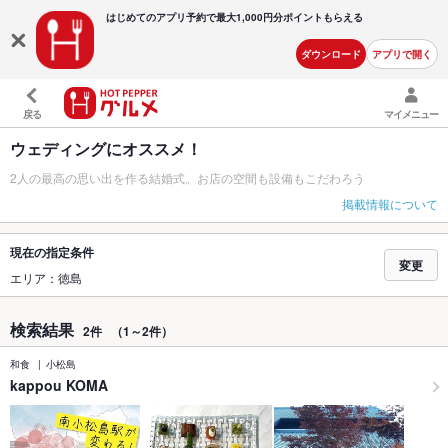
はじめてのアプリ予約で最大
1,000円分ポイントもらえる
ダウンロード
アプリで開く
戻る
マイメニュー
ウェディングにオススメ！
2人の最高の思い出を作る結婚式。お店の空間も設備もこだわろう
掲載情報について
現在の指定条件
変更
エリア：徳島
検索結果
2件
（1～2件）
和食
小松島
kappou KOMA