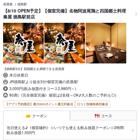
居酒屋
徳島駅
【8/10 OPEN予定】【個室完備】名物阿波尾鶏と四国郷土料理
奏屋 徳島駅前店
【徳島駅3分】四国郷土を満喫できる居酒屋
本日休業日
JR徳島駅より徒歩3分!個室完備の居酒屋!
3,000円(飲み放題付きコース2,980円～)
80席(《完全個室完備》個室は2名様～OK♪大人数のご予約も◎)
【アプリ予約限定】最大800ポイント還元対象店
口コミ投稿特典対象店
クーポン
コース
当日使える♪《個室確約》☆いつでも使える飲み放題クーポン☆2時間
飲み放題1,500円