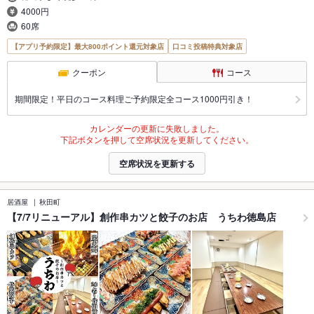
4000円
60席
【アプリ予約限定】最大800ポイント還元対象店
口コミ投稿特典対象店
クーポン
コース
期間限定！平日のコース料理ご予約限定全コース1000円引き！
カレンダーの更新に失敗しました。
下記ボタンを押して空席状況を更新してください。
空席状況を更新する
居酒屋
秋田町
【7/7リニューアル】創作串カツと餃子のお店 うちわ徳島店