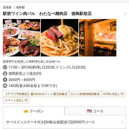
居酒屋
徳島駅
駅前ワイン肉バル わたなべ精肉店 徳島駅前店
国産和牛を使用した肉料理を楽しめる肉バル
17:00～翌0:00(料理L.O.23:00,ドリンクL.O.23:30)
徳島駅前より徒歩2分
3000円～4000円
140席(最大60名様までOKです)
【アプリ予約限定】最大800ポイント還元対象店
口コミ投稿特典対象店
COIN+支払い可
スマート支払い可
クーポン
コース
サーロインステーキ付き[2H飲み放題]全7品5000円コース