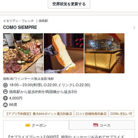
空席状況を更新する
イタリアン・フレンチ
徳島駅
COMO SIEMPRE
徳島/肉/ワイン/チーズ/飲み放題/海鮮
18:00～23:00(料理L.O.22:00,ドリンクL.O.22:30)
徳島駅から徒歩約8分/両国橋から徒歩3分
4,000円
66席
【アプリ予約限定】最大800ポイント還元対象店
口コミ投稿特典対象店
COIN+支払い可
クーポン
コース
【サプライズプレート2,000円】 特別なメッセージを込めてサプライズ