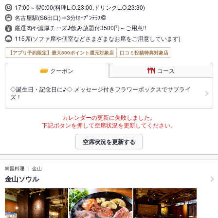
17:00～翌0:00(料理L.O.23:00,ドリンクL.O.23:30)
名古屋駅(S6出口)⇒3分!ｵｰﾌﾟﾝﾃﾗｽ◎
厳選肉や濃厚チーズ♪飲み放題付3500円～ご用意!!
115席(ソファ席や個室などさまざまなお席をご用意しています)
【アプリ予約限定】最大800ポイント還元対象店
口コミ投稿特典対象店
クーポン
コース
◇誕生日・記念日に♪◇ メッセージ付きフラワーボックスでサプライ
ズ！
カレンダーの更新に失敗しました。
下記ボタンを押して空席状況を更新してください。
空席状況を更新する
韓国料理
金山
金山ソウル