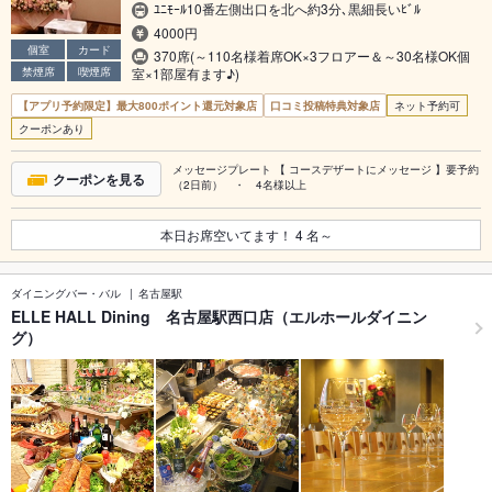
ﾕﾆﾓｰﾙ10番左側出口を北へ約3分､黒細長いﾋﾞﾙ
4000円
個室
カード
370席(～110名様着席OK×3フロアー＆～30名様OK個
禁煙席
喫煙席
室×1部屋有ます♪)
【アプリ予約限定】最大800ポイント還元対象店
口コミ投稿特典対象店
ネット予約可
クーポンあり
メッセージプレート 【 コースデザートにメッセージ 】要予約
クーポンを見る
（2日前） ・ 4名様以上
本日お席空いてます！
4
名～
ダイニングバー・バル
名古屋駅
ELLE HALL Dining 名古屋駅西口店（エルホールダイニン
グ）