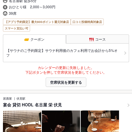
名古屋駅 徒歩5分
おひとり様 2,000～3,000円
39席
【アプリ予約限定】最大800ポイント還元対象店
口コミ投稿特典対象店
スマート支払い可
クーポン
コース
【サウナのご予約限定】サウナ利用後のカフェ利用でお会計から5%オ
フ
カレンダーの更新に失敗しました。
下記ボタンを押して空席状況を更新してください。
空席状況を更新する
居酒屋
伏見駅
宴会 貸切 HODL 名古屋 栄 伏見