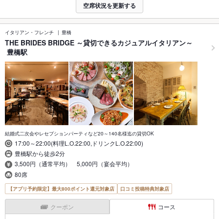
空席状況を更新する
イタリアン・フレンチ
豊橋
THE BRIDES BRIDGE ～貸切できるカジュアルイタリアン～
豊橋駅
結婚式二次会やレセプションパーティなど20～140名様迄の貸切OK
17:00～22:00(料理L.O.22:00,ドリンクL.O.22:00)
豊橋駅から徒歩2分
3,500円（通常平均） 5,000円（宴会平均）
80席
【アプリ予約限定】最大800ポイント還元対象店
口コミ投稿特典対象店
クーポン
コース