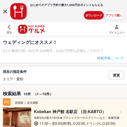
はじめてのアプリ予約で最大
1,000円分ポイントもらえる
ダウンロード
アプリで開く
戻る
マイメニュー
ウェディングにオススメ！
2人の最高の思い出を作る結婚式。お店の空間も設備もこだわろう
掲載情報について
現在の指定条件
変更
エリア：愛知
検索結果
15件
（1～15件）
PR
居酒屋
名古屋駅
Kobekan 神戸館 名駅店 （旧:KABTO）
名駅3分♪最大120名★プロジェクターやスクリーンなど、各種完備
11:30～翌0:00(料理L.O.22:00,ドリンクL.O.22:00)