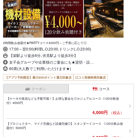
2時間飲み放題付★PARTYコース4000円～ご予算に応じて◎
17:00～翌0:00(料理L.O.23:00,ドリンクL.O.23:00)
【栄駅より徒歩6分､伏見駅より徒歩3分】
女子会グループや企業様のご宴会にも★貸切・設…
60席(大人数でご利用いただけます★)
【アプリ予約限定】最大800ポイント還元対象店
口コミ投稿特典対象店
クーポン
コース
【ケーキや装花なども手配可能！】お得な宴会を◎カジュアルコース《120分飲放
付》4000円
4,000円
（税込）
【プロジェクター、マイク完備など設備完備◎】スタンダードコース 《120分飲み放
題付》5000円