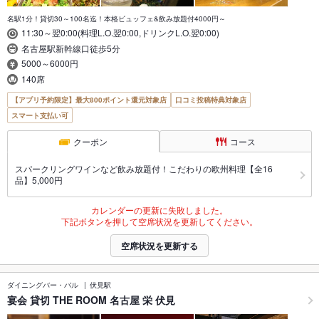
名駅1分！貸切30～100名迄！本格ビュッフェ&飲み放題付4000円～
11:30～翌0:00(料理L.O.翌0:00,ドリンクL.O.翌0:00)
名古屋駅新幹線口徒歩5分
5000～6000円
140席
【アプリ予約限定】最大800ポイント還元対象店
口コミ投稿特典対象店
スマート支払い可
クーポン
コース
スパークリングワインなど飲み放題付！こだわりの欧州料理【全16
品】5,000円
カレンダーの更新に失敗しました。
下記ボタンを押して空席状況を更新してください。
空席状況を更新する
ダイニングバー・バル
伏見駅
宴会 貸切 THE ROOM 名古屋 栄 伏見