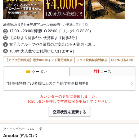
2時間飲み放題付★PARTYコース4000円～ご予算に応じて◎
17:00～23:00(料理L.O.22:00,ドリンクL.O.22:30)
【栄駅より徒歩6分､伏見駅より徒歩3分】
女子会グループや企業様のご宴会にも★貸切・設…
100席(大人数でご利用いただけます★)
【アプリ予約限定】最大800ポイント還元対象店
口コミ投稿特典対象店
COIN+支払い可
クーポン
コース
"幹事様特典!!"30名様以上のご予約で幹事様無料!!
カレンダーの更新に失敗しました。
下記ボタンを押して空席状況を更新してください。
空席状況を更新する
ダイニングバー・バル
栄
Arcoba アルコバ