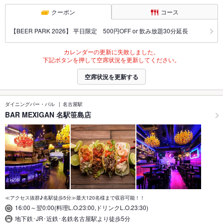
クーポン
コース
【BEER PARK 2026】 平日限定 500円OFF or 飲み放題30分延長
カレンダーの更新に失敗しました。
下記ボタンを押して空席状況を更新してください。
空席状況を更新する
ダイニングバー・バル
名古屋駅
BAR MEXIGAN 名駅笹島店
≪アクセス抜群♪名駅徒歩5分≫最大120名様まで収容可能！！
16:00～翌0:00(料理L.O.23:00,ドリンクL.O.23:30)
地下鉄･JR･近鉄･名鉄名古屋駅より徒歩5分