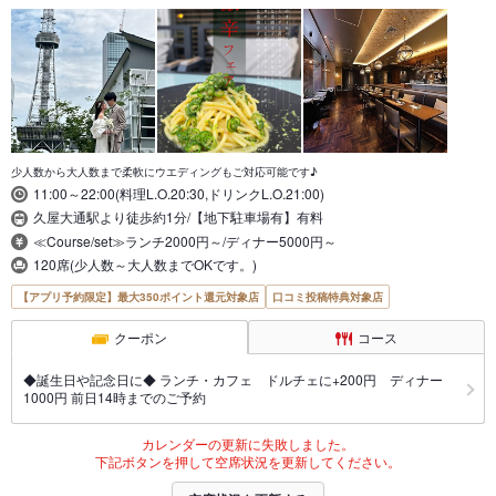
少人数から大人数まで柔軟にウエディングもご対応可能です♪
11:00～22:00(料理L.O.20:30,ドリンクL.O.21:00)
久屋大通駅より徒歩約1分/【地下駐車場有】有料
≪Course/set≫ランチ2000円～/ディナー5000円～
120席(少人数～大人数までOKです。)
【アプリ予約限定】最大350ポイント還元対象店
口コミ投稿特典対象店
クーポン
コース
◆誕生日や記念日に◆ ランチ・カフェ ドルチェに+200円 ディナー
1000円 前日14時までのご予約
カレンダーの更新に失敗しました。
下記ボタンを押して空席状況を更新してください。