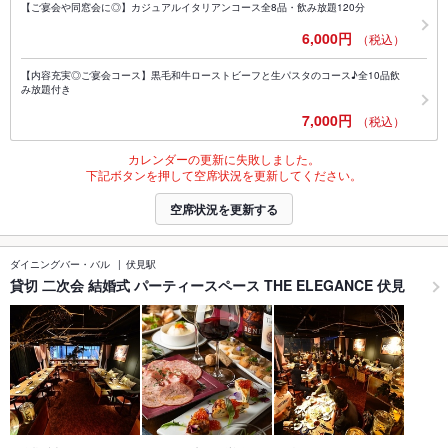
【ご宴会や同窓会に◎】カジュアルイタリアンコース全8品・飲み放題120分
6,000円
（税込）
【内容充実◎ご宴会コース】黒毛和牛ローストビーフと生パスタのコース♪全10品飲
み放題付き
7,000円
（税込）
カレンダーの更新に失敗しました。
下記ボタンを押して空席状況を更新してください。
空席状況を更新する
ダイニングバー・バル
伏見駅
貸切 二次会 結婚式 パーティースペース THE ELEGANCE 伏見