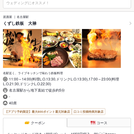
ウェディングにオススメ！
居酒屋
名古屋駅
くずし鉄板 大禄
名駅近く、ライブキッチンで味わう鉄板料理
11:00～14:00(料理L.O.13:30,ドリンクL.O.13:30),17:00～23:00(料理
L.O.21:30,ドリンクL.O.22:30)
名古屋駅から地下直結で徒歩約5分
-
40席
【アプリ予約限定】最大800ポイント還元対象店
口コミ投稿特典対象店
クーポン
コース
メッセージカード付き／甘味プレート 1650円税込 例)〇〇happy