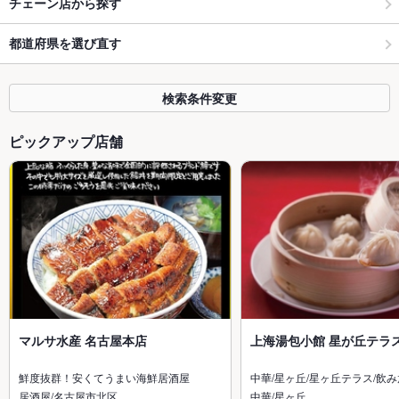
チェーン店から探す
都道府県を選び直す
検索条件変更
ピックアップ店舗
マルサ水産 名古屋本店
上海湯包小館 星が丘テラ
鮮度抜群！安くてうまい海鮮居酒屋
中華/星ヶ丘/星ヶ丘テラス/飲
居酒屋/名古屋市北区
中華/星ヶ丘