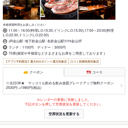
本格韓国料理をお楽しみください
11:00～16:00(料理L.O.15:30,ドリンクL.O.15:30),17:00～23:00(料理
L.O.22:30,ドリンクL.O.22:30)
JR金山駅･地下鉄金山駅･名鉄金山駅ｱｽﾅﾙ金山3F
ランチ：1100円 ディナー：3000円
70席(個室や半個室などさまざまなお席をご用意しております )
【アプリ予約限定】最大800ポイント還元対象店
口コミ投稿特典対象店
クーポン
コース
☆当日OK★ マッコリも飲める飲み放題グレードアップ無料クーポン
2530円→1980円(税込)
カレンダーの更新に失敗しました。
下記ボタンを押して空席状況を更新してください。
空席状況を更新する