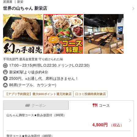
居酒屋
新栄
世界の山ちゃん 新栄店
手羽先部門 最高金賞受賞 守り続けられた味
17:00～23:15(料理L.O.22:30,ドリンクL.O.22:30)
新栄町駅より徒歩約4分
2500円。※お通し代、席料は頂きません！
86席(テーブル、カウンター)
【アプリ予約限定】最大800ポイント還元対象店
口コミ投稿特典対象店
クーポン
コース
山ちゃん満喫コース★飲み放題付（3時間）
4,500円
（税込）
贅沢コース★飲み放題付（3時間）