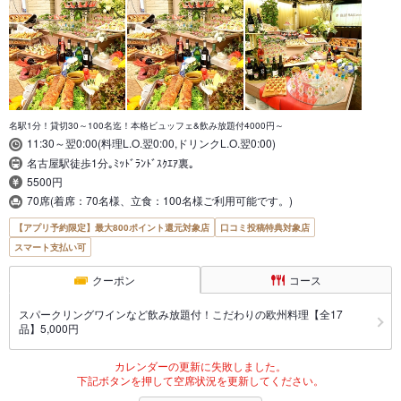
名駅1分！貸切30～100名迄！本格ビュッフェ&飲み放題付4000円～
11:30～翌0:00(料理L.O.翌0:00,ドリンクL.O.翌0:00)
名古屋駅徒歩1分｡ﾐｯﾄﾞﾗﾝﾄﾞｽｸｴｱ裏｡
5500円
70席(着席：70名様、立食：100名様ご利用可能です。)
【アプリ予約限定】最大800ポイント還元対象店
口コミ投稿特典対象店
スマート支払い可
クーポン
コース
スパークリングワインなど飲み放題付！こだわりの欧州料理【全17
品】5,000円
カレンダーの更新に失敗しました。
下記ボタンを押して空席状況を更新してください。