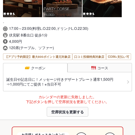
-
17:00～23:00(料理L.O.22:00,ドリンクL.O.22:30)
伏見駅 8番出口 徒歩1分
4,000円
120席(テーブル、ソファー)
【アプリ予約限定】最大800ポイント還元対象店
口コミ投稿特典対象店
COIN+支払い可
クーポン
コース
誕生日や記念日に！メッセージ付きデザートプレート通常1,500円
⇒1,000円にてご提供！※当日不可
カレンダーの更新に失敗しました。
下記ボタンを押して空席状況を更新してください。
空席状況を更新する