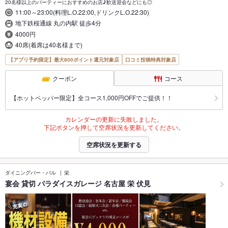
20名様以上のパーティーにおすすめのお店♪歓送迎会などにも◎
11:00～23:00(料理L.O.22:00,ドリンクL.O.22:30)
地下鉄桜通線 丸の内駅 徒歩4分
4000円
40席(着席は40名様まで)
【アプリ予約限定】最大800ポイント還元対象店
口コミ投稿特典対象店
クーポン
コース
【ホットペッパー限定】全コース1,000円OFFでご提供！！
カレンダーの更新に失敗しました。
下記ボタンを押して空席状況を更新してください。
空席状況を更新する
ダイニングバー・バル
栄
宴会 貸切 パラダイスガレージ 名古屋 栄 伏見