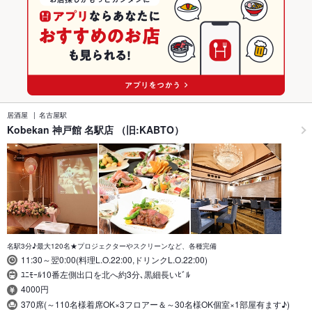
居酒屋
名古屋駅
Kobekan 神戸館 名駅店 （旧:KABTO）
名駅3分♪最大120名★プロジェクターやスクリーンなど、各種完備
11:30～翌0:00(料理L.O.22:00,ドリンクL.O.22:00)
ﾕﾆﾓｰﾙ10番左側出口を北へ約3分､黒細長いﾋﾞﾙ
4000円
370席(～110名様着席OK×3フロアー＆～30名様OK個室×1部屋有ます♪)