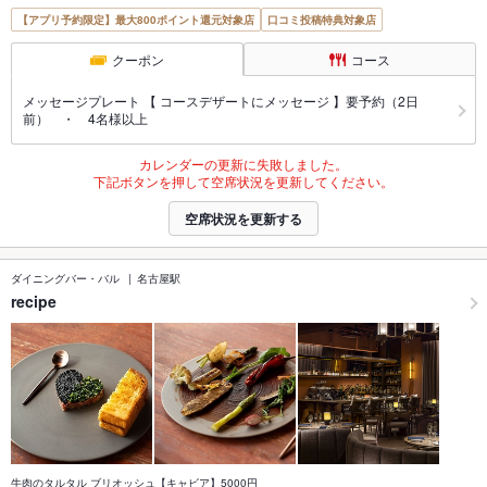
【アプリ予約限定】最大800ポイント還元対象店
口コミ投稿特典対象店
クーポン
コース
メッセージプレート 【 コースデザートにメッセージ 】要予約（2日
前） ・ 4名様以上
カレンダーの更新に失敗しました。
下記ボタンを押して空席状況を更新してください。
空席状況を更新する
ダイニングバー・バル
名古屋駅
recipe
牛肉のタルタル ブリオッシュ【キャビア】5000円