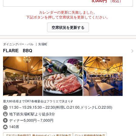
5,000円
（税込）
カレンダーの更新に失敗しました。
下記ボタンを押して空席状況を更新してください。
空席状況を更新する
ダイニングバー・バル
矢場町
FLARIE BBQ
最大80名様までOK!!各種宴会はフラリエで決まり♪
11:30～15:29,15:30～22:30(料理L.O.21:00,ドリンクL.O.22:00)
地下鉄矢場町駅より徒歩3分
ディナー5,000円～7,000円
140席
【アプリ予約限定】最大800ポイント還元対象店
口コミ投稿特典対象店