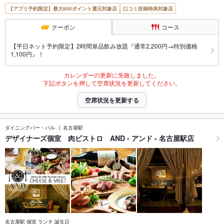
【アプリ予約限定】最大800ポイント還元対象店
口コミ投稿特典対象店
クーポン
コース
【平日ネット予約限定】2時間単品飲み放題『通常2,200円→特別価格
1,100円』！
カレンダーの更新に失敗しました。
下記ボタンを押して空席状況を更新してください。
空席状況を更新する
ダイニングバー・バル
名古屋駅
デザイナーズ個室 肉ビストロ AND - アンド - 名古屋駅店
名古屋駅 個室 ランチ 誕生日