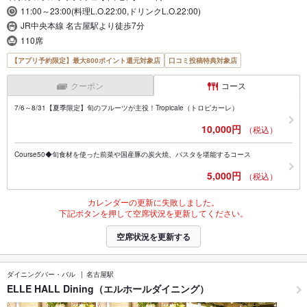
11:00～23:00(料理L.O.22:00,ドリンクL.O.22:00)
JR中央本線 名古屋駅より徒歩7分
110席
【アプリ予約限定】最大800ポイント還元対象店
口コミ投稿特典対象店
クーポン
コース
7/6～8/31【夏季限定】旬のフルーツが主役！Tropicale（トロピカーレ）
10,000円
（税込）
Course50◆旬食材を使った前菜や国産豚の炭火焼、パスタを堪能するコース
5,000円
（税込）
カレンダーの更新に失敗しました。
下記ボタンを押して空席状況を更新してください。
空席状況を更新する
ダイニングバー・バル
名古屋駅
ELLE HALL Dining（エルホールダイニング）