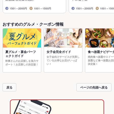
1501～2000円
1001～1500円
1501～2000円
1001～150
おすすめのグルメ・クーポン情報
夏グルメ・宴会パーフ
女子会完全ガイド
食べ放題ナビゲー
ェクトガイド
女子会向けサービスが充実し
焼肉食べ放題やスイー
ているお得なお店がいっぱ
放題など食べ放題お店
幹事さんのお店探しを強力サ
い！
決定版！
ポート！お店探しの決定版！
戻る
ページの先頭へ戻る