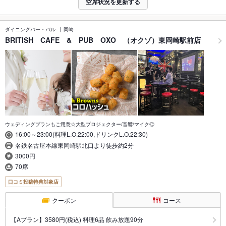
空席状況を更新する
ダイニングバー・バル
岡崎
BRITISH CAFE & PUB OXO （オクゾ）東岡崎駅前店
ウェディングプランもご用意☆大型プロジェクター/音響/マイク◎
16:00～23:00(料理L.O.22:00,ドリンクL.O.22:30)
名鉄名古屋本線東岡崎駅北口より徒歩約2分
3000円
70席
口コミ投稿特典対象店
クーポン
コース
【Aプラン】3580円(税込) 料理6品 飲み放題90分