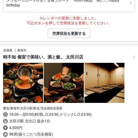
birthday
カレンダーの更新に失敗しました。
下記ボタンを押して空席状況を更新してください。
空席状況を更新する
居酒屋
東海市
時不知 個室で美味い、酒と飯。 太田川店
愛知/東海市/太田川駅/駅近/完全個室居酒屋
16:00～翌0:00(料理L.O.23:30,ドリンクL.O.23:30)
太田川駅 北出口 徒歩1分
4,500円
98席(掘りごたつ完全個室)