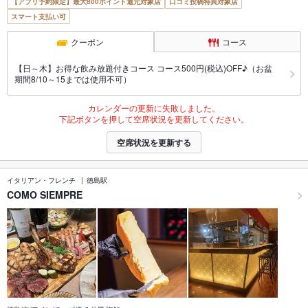
【アプリ予約限定】最大800ポイント還元対象店
口コミ投稿特典対象店
スマート支払い可
クーポン
コース
【日～木】お得な飲み放題付きコース コース500円(税込)OFF♪（お盆
期間8/10～15までは使用不可）
カレンダーの更新に失敗しました。
下記ボタンを押して空席状況を更新してください。
空席状況を更新する
イタリアン・フレンチ
徳島駅
COMO SIEMPRE