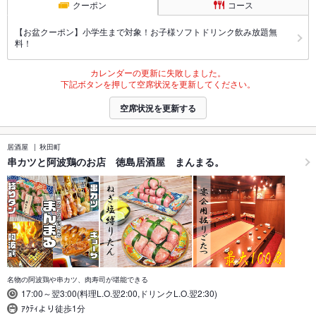
クーポン
コース
【お盆クーポン】小学生まで対象！お子様ソフトドリンク飲み放題無
料！
カレンダーの更新に失敗しました。
下記ボタンを押して空席状況を更新してください。
空席状況を更新する
居酒屋
秋田町
串カツと阿波鶏のお店 徳島居酒屋 まんまる。
名物の阿波鶏や串カツ、肉寿司が堪能できる
17:00～翌3:00(料理L.O.翌2:00,ドリンクL.O.翌2:30)
ｱｸﾃｨより徒歩1分