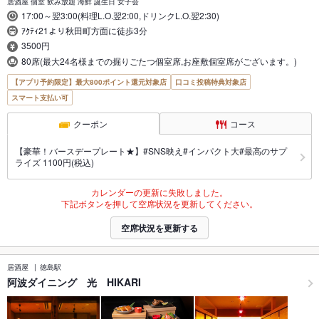
居酒屋 個室 飲み放題 海鮮 誕生日 女子会
17:00～翌3:00(料理L.O.翌2:00,ドリンクL.O.翌2:30)
ｱｸﾃｨ21より秋田町方面に徒歩3分
3500円
80席(最大24名様までの掘りごたつ個室席,お座敷個室席がございます。)
【アプリ予約限定】最大800ポイント還元対象店
口コミ投稿特典対象店
スマート支払い可
クーポン
コース
【豪華！バースデープレート★】#SNS映え#インパクト大#最高のサプ
ライズ 1100円(税込)
カレンダーの更新に失敗しました。
下記ボタンを押して空席状況を更新してください。
空席状況を更新する
居酒屋
徳島駅
阿波ダイニング 光 HIKARI