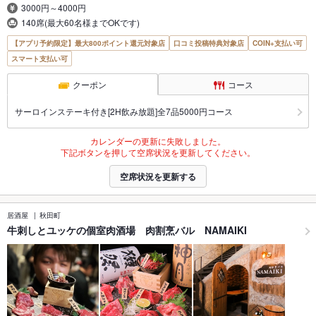
3000円～4000円
140席(最大60名様までOKです)
【アプリ予約限定】最大800ポイント還元対象店
口コミ投稿特典対象店
COIN+支払い可
スマート支払い可
クーポン
コース
サーロインステーキ付き[2H飲み放題]全7品5000円コース
カレンダーの更新に失敗しました。
下記ボタンを押して空席状況を更新してください。
空席状況を更新する
居酒屋
秋田町
牛刺しとユッケの個室肉酒場 肉割烹バル NAMAIKI