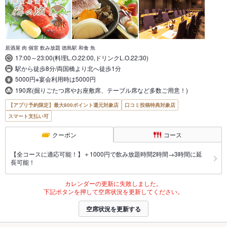
居酒屋 肉 個室 飲み放題 徳島駅 和食 魚
17:00～23:00(料理L.O.22:00,ドリンクL.O.22:30)
駅から徒歩8分/両国橋より北へ徒歩1分
5000円※宴会利用時は5000円
190席(掘りごたつ席やお座敷席、テーブル席など多数ご用意！)
【アプリ予約限定】最大800ポイント還元対象店
口コミ投稿特典対象店
スマート支払い可
クーポン
コース
【全コースに適応可能！】＋1000円で飲み放題時間2時間→3時間に延
長可能！
カレンダーの更新に失敗しました。
下記ボタンを押して空席状況を更新してください。
空席状況を更新する