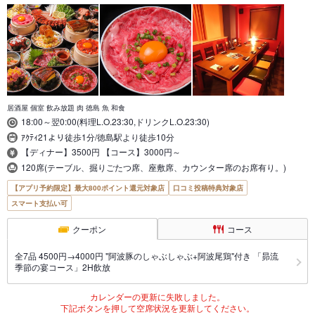
居酒屋 個室 飲み放題 肉 徳島 魚 和食
18:00～翌0:00(料理L.O.23:30,ドリンクL.O.23:30)
ｱｸﾃｨ21より徒歩1分/徳島駅より徒歩10分
【ディナー】3500円 【コース】3000円～
120席(テーブル、掘りごたつ席、座敷席、カウンター席のお席有り。)
【アプリ予約限定】最大800ポイント還元対象店
口コミ投稿特典対象店
スマート支払い可
クーポン
コース
全7品 4500円→4000円 "阿波豚のしゃぶしゃぶ+阿波尾鶏"付き 「昴流
季節の宴コース」2H飲放
カレンダーの更新に失敗しました。
下記ボタンを押して空席状況を更新してください。