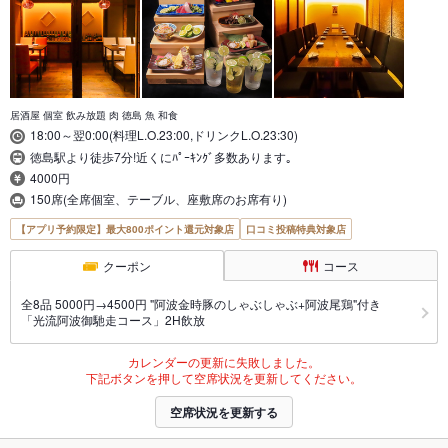
居酒屋 個室 飲み放題 肉 徳島 魚 和食
18:00～翌0:00(料理L.O.23:00,ドリンクL.O.23:30)
徳島駅より徒歩7分!近くにﾊﾟｰｷﾝｸﾞ多数あります｡
4000円
150席(全席個室、テーブル、座敷席のお席有り)
【アプリ予約限定】最大800ポイント還元対象店
口コミ投稿特典対象店
クーポン
コース
全8品 5000円→4500円 "阿波金時豚のしゃぶしゃぶ+阿波尾鶏"付き
「光流阿波御馳走コース」2H飲放
カレンダーの更新に失敗しました。
下記ボタンを押して空席状況を更新してください。
空席状況を更新する