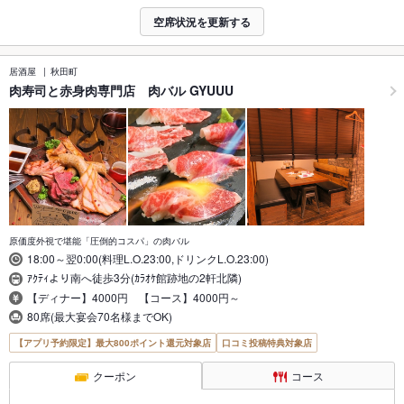
空席状況を更新する
居酒屋
秋田町
肉寿司と赤身肉専門店 肉バル GYUUU
原価度外視で堪能「圧倒的コスパ」の肉バル
18:00～翌0:00(料理L.O.23:00,ドリンクL.O.23:00)
ｱｸﾃｨより南へ徒歩3分(ｶﾗｵｹ館跡地の2軒北隣)
【ディナー】4000円 【コース】4000円～
80席(最大宴会70名様までOK)
【アプリ予約限定】最大800ポイント還元対象店
口コミ投稿特典対象店
クーポン
コース