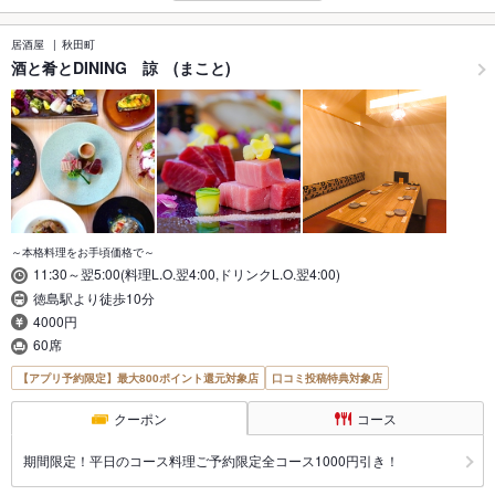
居酒屋
秋田町
酒と肴とDINING 諒 (まこと)
～本格料理をお手頃価格で～
11:30～翌5:00(料理L.O.翌4:00,ドリンクL.O.翌4:00)
徳島駅より徒歩10分
4000円
60席
【アプリ予約限定】最大800ポイント還元対象店
口コミ投稿特典対象店
クーポン
コース
期間限定！平日のコース料理ご予約限定全コース1000円引き！