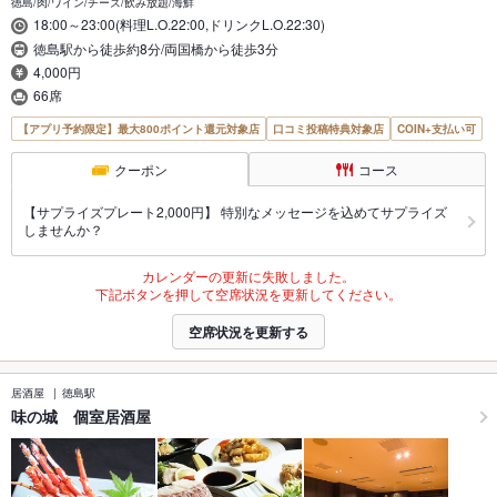
徳島/肉/ワイン/チーズ/飲み放題/海鮮
18:00～23:00(料理L.O.22:00,ドリンクL.O.22:30)
徳島駅から徒歩約8分/両国橋から徒歩3分
4,000円
66席
【アプリ予約限定】最大800ポイント還元対象店
口コミ投稿特典対象店
COIN+支払い可
クーポン
コース
【サプライズプレート2,000円】 特別なメッセージを込めてサプライズ
しませんか？
カレンダーの更新に失敗しました。
下記ボタンを押して空席状況を更新してください。
空席状況を更新する
居酒屋
徳島駅
味の城 個室居酒屋