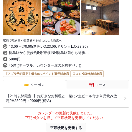
駅前で焼き鳥や野菜巻きを愉しむなら当店へ
13:00～翌0:00(料理L.O.23:00,ドリンクL.O.23:30)
徳島駅から徒歩約5分/東横INN徳島駅前から徒歩…
5000円
45席((テーブル、カウンター席のお席有り。))
【アプリ予約限定】最大800ポイント還元対象店
口コミ投稿特典対象店
クーポン
コース
【21時以降限定!!】お好きなお料理と一緒に♪生ビール付き単品飲み放
題2H2500円→2000円(税込)
カレンダーの更新に失敗しました。
下記ボタンを押して空席状況を更新してください。
空席状況を更新する