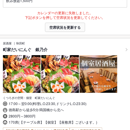
飲み放題1,500円
カレンダーの更新に失敗しました。
下記ボタンを押して空席状況を更新してください。
空席状況を更新する
居酒屋
秋田町
町家だいにんぐ 銀乃介
くつろぎの空間・個室 町家だいにんぐ
17:00～翌0:00(料理L.O.23:30,ドリンクL.O.23:30)
徳島駅から徒歩5分/両国橋から北へ
2800円～3800円
170席(【テーブル席】【個室】【座敷席】ございます。)