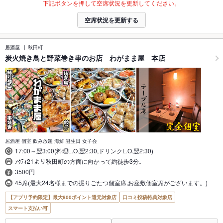
下記ボタンを押して空席状況を更新してください。
空席状況を更新する
居酒屋
秋田町
炭火焼き鳥と野菜巻き串のお店 わがまま屋 本店
居酒屋 個室 飲み放題 海鮮 誕生日 女子会
17:00～翌3:00(料理L.O.翌2:30,ドリンクL.O.翌2:30)
ｱｸﾃｨ21より秋田町の方面に向かって約徒歩3分｡
3500円
45席(最大24名様までの掘りごたつ個室席,お座敷個室席がございます。)
【アプリ予約限定】最大800ポイント還元対象店
口コミ投稿特典対象店
スマート支払い可