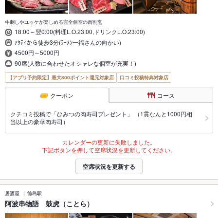
牛刺しやユッケが楽しめる完全個室の肉割烹
18:00～翌0:00(料理L.O.23:00,ドリンクL.O.23:00)
ｱｸﾃｨから徒歩3分(ﾗｰﾒﾝ一福さんの向かい)
4500円～5000円
90席(人数に合わせたオシャレな個室が充実！)
【アプリ予約限定】最大800ポイント還元対象店
口コミ投稿特典対象店
クーポン
コース
クチコミ投稿で「ひみつの肉寿司プレゼント」 （1貫なんと1000円相
当以上の豪華肉寿司）
カレンダーの更新に失敗しました。
下記ボタンを押して空席状況を更新してください。
空席状況を更新する
居酒屋
徳島駅
阿波串物語 鼓虎（ことら）