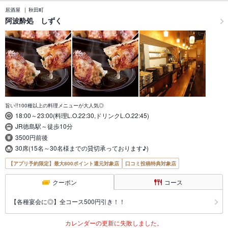
居酒屋
秋田町
阿波酔処 しずく
旨い!!100種以上の料理メニューが大人気◎
18:00～23:00(料理L.O.22:30,ドリンクL.O.22:45)
JR徳島駅～徒歩10分
3500円前後
30席(15名～30名様までの貸切承っております♪)
【アプリ予約限定】最大800ポイント還元対象店
口コミ投稿特典対象店
クーポン
コース
【各種宴会に◎】全コース500円引き！！
カレンダーの更新に失敗しました。