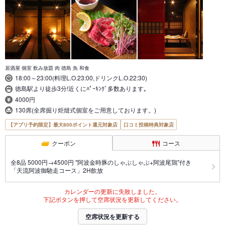
居酒屋 個室 飲み放題 肉 徳島 魚 和食
18:00～23:00(料理L.O.23:00,ドリンクL.O.22:30)
徳島駅より徒歩3分!近くにﾊﾟｰｷﾝｸﾞ多数あります｡
4000円
130席(全席掘り炬燵式個室をご用意しております。)
【アプリ予約限定】最大800ポイント還元対象店
口コミ投稿特典対象店
クーポン
コース
全8品 5000円→4500円 "阿波金時豚のしゃぶしゃぶ+阿波尾鶏"付き
「天流阿波御馳走コース」2H飲放
カレンダーの更新に失敗しました。
下記ボタンを押して空席状況を更新してください。
空席状況を更新する