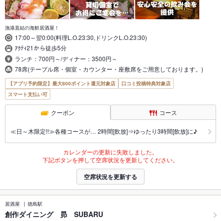
漁港直結の海鮮居酒屋！
17:00～翌0:00(料理L.O.23:30,ドリンクL.O.23:30)
ｱｸﾃｨ21から徒歩5分
ランチ：700円～/ディナー：3500円～
78席(テーブル席・個室・カウンター・座敷席をご用意しております。)
【アプリ予約限定】最大800ポイント還元対象店
口コミ投稿特典対象店
スマート支払い可
クーポン
コース
≪日～木限定!!≫各種コースが… 2時間[飲放]⇒ゆったり3時間[飲放]に♪
カレンダーの更新に失敗しました。
下記ボタンを押して空席状況を更新してください。
空席状況を更新する
居酒屋
徳島駅
創作ダイニング 昴 SUBARU