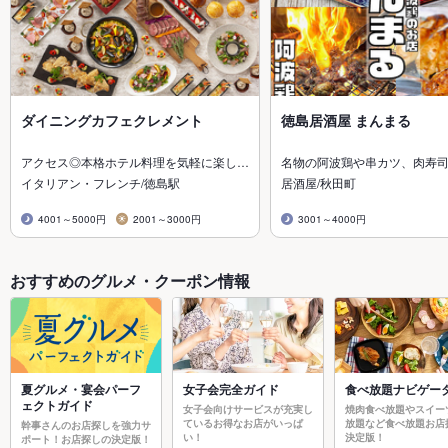
ダイニングカフェクレメント
徳島居酒屋 まんまる
アクセス◎本格ホテル料理を気軽に楽し…
名物の阿波鶏や串カツ、肉寿
イタリアン・フレンチ/徳島駅
居酒屋/秋田町
4001～5000円
2001～3000円
3001～4000円
おすすめのグルメ・クーポン情報
夏グルメ・宴会パーフ
女子会完全ガイド
食べ放題ナビゲー
ェクトガイド
女子会向けサービスが充実し
焼肉食べ放題やスイー
ているお得なお店がいっぱ
放題など食べ放題お店
幹事さんのお店探しを強力サ
い！
決定版！
ポート！お店探しの決定版！