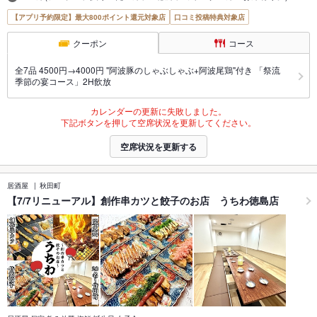
【アプリ予約限定】最大800ポイント還元対象店
口コミ投稿特典対象店
クーポン
コース
全7品 4500円→4000円 "阿波豚のしゃぶしゃぶ+阿波尾鶏"付き 「祭流
季節の宴コース」2H飲放
カレンダーの更新に失敗しました。
下記ボタンを押して空席状況を更新してください。
空席状況を更新する
居酒屋
秋田町
【7/7リニューアル】創作串カツと餃子のお店 うちわ徳島店