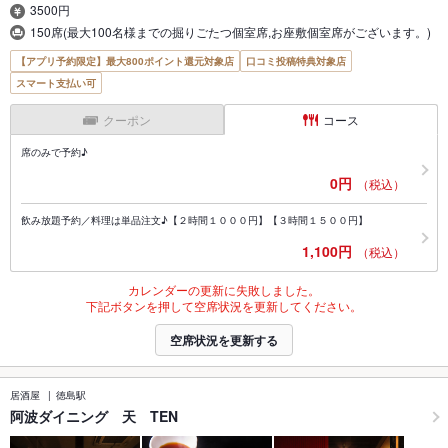
3500円
150席(最大100名様までの掘りごたつ個室席,お座敷個室席がございます。)
【アプリ予約限定】最大800ポイント還元対象店
口コミ投稿特典対象店
スマート支払い可
クーポン
コース
席のみで予約♪
0円
（税込）
飲み放題予約／料理は単品注文♪【２時間１０００円】【３時間１５００円】
1,100円
（税込）
カレンダーの更新に失敗しました。
下記ボタンを押して空席状況を更新してください。
空席状況を更新する
居酒屋
徳島駅
阿波ダイニング 天 TEN