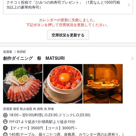
クチコミ投稿で「ひみつの肉寿司プレゼント」 （1貫なんと1000円相
当以上の豪華肉寿司）
カレンダーの更新に失敗しました。
下記ボタンを押して空席状況を更新してください。
空席状況を更新する
居酒屋
秋田町
創作ダイニング 祭 MATSURI
居酒屋 個室 飲み放題 肉 徳島 魚 和食
18:00～翌0:00(料理L.O.23:30,ドリンクL.O.23:30)
ｱｸﾃｨ21より徒歩1分/徳島駅より徒歩10分
【ディナー】3500円 【コース】3000円～
140席(テーブル、掘りごたつ席、座敷席、カウンター席のお席有り。)