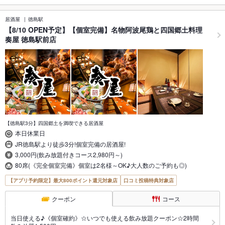
居酒屋
徳島駅
【8/10 OPEN予定】【個室完備】名物阿波尾鶏と四国郷土料理
奏屋 徳島駅前店
【徳島駅3分】四国郷土を満喫できる居酒屋
本日休業日
JR徳島駅より徒歩3分!個室完備の居酒屋!
3,000円(飲み放題付きコース2,980円～)
80席(《完全個室完備》個室は2名様～OK♪大人数のご予約も◎)
【アプリ予約限定】最大800ポイント還元対象店
口コミ投稿特典対象店
クーポン
コース
当日使える♪《個室確約》☆いつでも使える飲み放題クーポン☆2時間