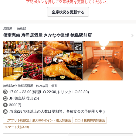
下記ボタンを押して空席状況を更新してください。
空席状況を更新する
居酒屋
徳島駅
個室完備 寿司居酒屋 さかなや道場 徳島駅前店
徳島駅2分 海鮮居酒屋 飲み放題 個室
17:00～23:00(料理L.O.22:30,ドリンクL.O.22:30)
JR 徳島駅 徒歩2分
3000円
79席(28名様以上の人数は要相談。各種宴会の予約承り中!)
【アプリ予約限定】最大800ポイント還元対象店
口コミ投稿特典対象店
スマート支払い可