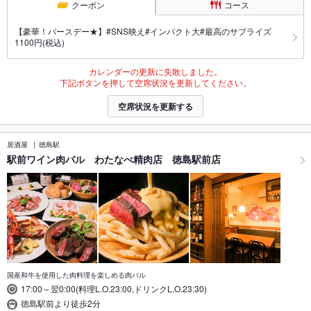
クーポン
コース
【豪華！バースデー★】#SNS映え#インパクト大#最高のサプライズ
1100円(税込)
カレンダーの更新に失敗しました。
下記ボタンを押して空席状況を更新してください。
空席状況を更新する
居酒屋
徳島駅
駅前ワイン肉バル わたなべ精肉店 徳島駅前店
国産和牛を使用した肉料理を楽しめる肉バル
17:00～翌0:00(料理L.O.23:00,ドリンクL.O.23:30)
徳島駅前より徒歩2分