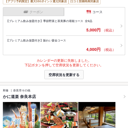
【アプリ予約限定】最大350ポイント還元対象店
口コミ投稿特典対象店
クーポン
コース
【プレミアム飲み放題付き】季節野菜と茶美豚の堪能コース 全9品
5,000円
（税込）
【プレミアム飲み放題付き】賑わい宴会コース
4,000円
（税込）
カレンダーの更新に失敗しました。
下記ボタンを押して空席状況を更新してください。
空席状況を更新する
和食
奈良市その他
かに道楽 奈良本店