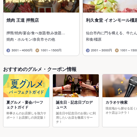
焼肉 王道 押熊店
利久食堂 イオンモール橿
押熊/焼肉/宴会/食べ放題/飲み放題…
仙台市内に門を構える、牛た
焼肉・ホルモン/奈良市その他
和食/橿原
3001～4000円
1001～1500円
2001～3000円
1001～150
おすすめのグルメ・クーポン情報
夏グルメ・宴会パーフ
誕生日・記念日プロデ
カラオケ検索
ェクトガイド
ュース
現在地から探せる近く
オケ店はコチラ！
幹事さんのお店探しを強力サ
誕生日や記念日のお祝いに利
ポート！お店探しの決定版！
用したいお店を徹底リサー
チ！