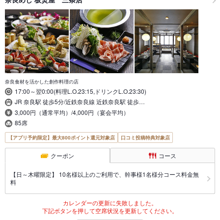
奈良食材を活かした創作料理の店
17:00～翌0:00(料理L.O.23:15,ドリンクL.O.23:30)
JR 奈良駅 徒歩5分/近鉄奈良線 近鉄奈良駅 徒歩…
3,000円（通常平均）/4,000円（宴会平均）
85席
【アプリ予約限定】最大800ポイント還元対象店
口コミ投稿特典対象店
クーポン
コース
【日～木曜限定】 10名様以上のご利用で、幹事様1名様分コース料金無
料
カレンダーの更新に失敗しました。
下記ボタンを押して空席状況を更新してください。