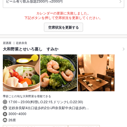
ビール有り飲み放題2300円→2000円
カレンダーの更新に失敗しました。
下記ボタンを押して空席状況を更新してください。
空席状況を更新する
居酒屋
近鉄奈良
大和野菜とせいろ蒸し すみか
季節ごとの旬な大和野菜を堪能できる
17:00～23:00(料理L.O.22:15,ドリンクL.O.22:30)
近鉄奈良駅4出口徒歩約2分/JR奈良駅中央口徒歩約…
3000~4000
26席