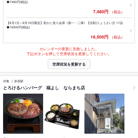
◆7480円(税込)
7,480円
（税込）
【6月1日～9月15日限定】彩かに造り会席《第一・二弾》【涼彩(りょうさい)】17品
◆16500円(税込)
16,500円
（税込）
カレンダーの更新に失敗しました。
下記ボタンを押して空席状況を更新してください。
空席状況を更新する
洋食
奈良駅
とろけるハンバーグ 福よし ならまち店