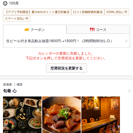
150席
【アプリ予約限定】最大800ポイント還元対象店
口コミ投稿特典対象店
COIN+支払い可
スマート支払い可
クーポン
コース
生ビール付き単品飲み放題1800円→1500円！（2時間制90分L.O.）
カレンダーの更新に失敗しました。
下記ボタンを押して空席状況を更新してください。
空席状況を更新する
居酒屋
橿原
旬肴 心