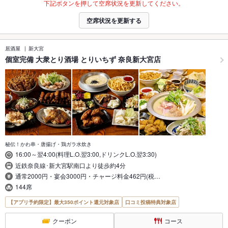
下記ボタンを押して空席状況を更新してください。
空席状況を更新する
居酒屋
新大宮
個室完備 大衆とり酒場 とりいちず 奈良新大宮店
秘伝！かわ串・唐揚げ・鶏ガラ水炊き
16:00～翌4:00(料理L.O.翌3:00,ドリンクL.O.翌3:30)
近鉄奈良線･新大宮駅南口より徒歩約4分
通常2000円・宴会3000円・チャージ料金462円(税…
144席
【アプリ予約限定】最大350ポイント還元対象店
口コミ投稿特典対象店
クーポン
コース