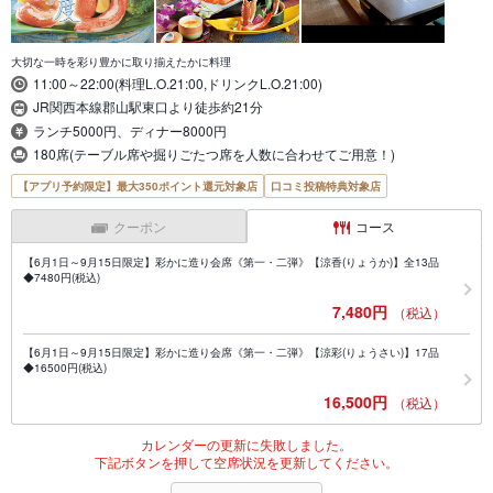
大切な一時を彩り豊かに取り揃えたかに料理
11:00～22:00(料理L.O.21:00,ドリンクL.O.21:00)
JR関西本線郡山駅東口より徒歩約21分
ランチ5000円、ディナー8000円
180席(テーブル席や掘りごたつ席を人数に合わせてご用意！)
【アプリ予約限定】最大350ポイント還元対象店
口コミ投稿特典対象店
クーポン
コース
【6月1日～9月15日限定】彩かに造り会席《第一・二弾》【涼香(りょうか)】全13品
◆7480円(税込)
7,480円
（税込）
【6月1日～9月15日限定】彩かに造り会席《第一・二弾》【涼彩(りょうさい)】17品
◆16500円(税込)
16,500円
（税込）
カレンダーの更新に失敗しました。
下記ボタンを押して空席状況を更新してください。