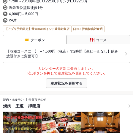
17:00～23:00(料理L.O.22:30,ドリンクL.O.22:30)
近鉄五位堂駅徒歩1分
4,000円～5,000円
24席
【アプリ予約限定】最大350ポイント還元対象店
口コミ投稿特典対象店
クーポン
コース
【各種コースに！】 ＋1,500円（税込）で2時間【生ビールなし】飲み
放題付きに変更可◎
カレンダーの更新に失敗しました。
下記ボタンを押して空席状況を更新してください。
空席状況を更新する
焼肉・ホルモン
奈良市その他
焼肉 王道 押熊店