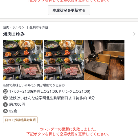
空席状況を更新する
焼肉・ホルモン
生駒市その他
焼肉まゆみ
新鮮で美味しいホルモン肉が堪能できる店◎
17:00～21:30(料理L.O.21:00,ドリンクL.O.21:00)
近鉄けいはんな線学研北生駒駅南口より徒歩約16分
約7000円
32席
口コミ投稿特典対象店
カレンダーの更新に失敗しました。
下記ボタンを押して空席状況を更新してください。