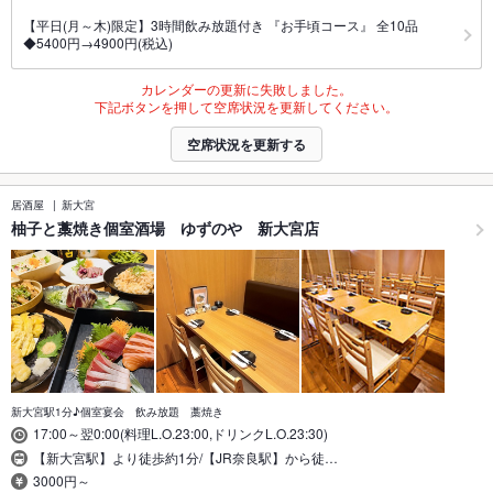
【平日(月～木)限定】3時間飲み放題付き 『お手頃コース』 全10品
◆5400円→4900円(税込)
カレンダーの更新に失敗しました。
下記ボタンを押して空席状況を更新してください。
空席状況を更新する
居酒屋
新大宮
柚子と藁焼き個室酒場 ゆずのや 新大宮店
新大宮駅1分♪個室宴会 飲み放題 藁焼き
17:00～翌0:00(料理L.O.23:00,ドリンクL.O.23:30)
【新大宮駅】より徒歩約1分/【JR奈良駅】から徒…
3000円～