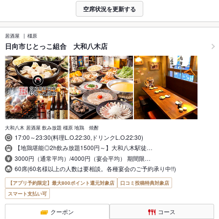
空席状況を更新する
居酒屋
橿原
日向市じとっこ組合 大和八木店
大和八木 居酒屋 飲み放題 橿原 地鶏 焼酎
17:00～23:30(料理L.O.22:30,ドリンクL.O.22:30)
【地鶏堪能◎2h飲み放題1500円～】大和八木駅徒…
3000円（通常平均）/4000円（宴会平均） 期間限…
60席(60名様以上の人数は要相談。各種宴会のご予約承り中!!)
【アプリ予約限定】最大800ポイント還元対象店
口コミ投稿特典対象店
スマート支払い可
クーポン
コース