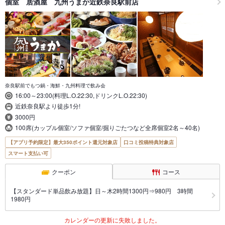
個室 居酒屋 九州うまか近鉄奈良駅前店
奈良駅前でもつ鍋・海鮮・九州料理で飲み会
16:00～23:00(料理L.O.22:30,ドリンクL.O.22:30)
近鉄奈良駅より徒歩1分!
3000円
100席(カップル個室/ソファ個室/掘りごたつなど全席個室2名～40名)
【アプリ予約限定】最大350ポイント還元対象店
口コミ投稿特典対象店
スマート支払い可
クーポン
コース
【スタンダード単品飲み放題】日～木2時間1300円⇒980円 3時間
1980円
カレンダーの更新に失敗しました。