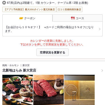
67席(店内は2階建て。1階 カウンター、テーブル席 / 2階 お座敷)
【アプリ予約限定】最大350ポイント還元対象店
口コミ投稿特典対象店
クーポン
コース
【お会計から１０％オフ！】 ※カードご利用の場合は５％オフになり
ます。
カレンダーの更新に失敗しました。
下記ボタンを押して空席状況を更新してください。
空席状況を更新する
焼肉・ホルモン
新大宮
北新地はらみ 新大宮店