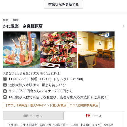
空席状況を更新する
和食
橿原
かに道楽 奈良橿原店
大切なひととき彩豊かに取り揃えたかに料理
11:00～22:00(料理L.O.21:30,ドリンクL.O.21:30)
近鉄大和八木駅 新ﾉ口駅より徒歩15分
ランチ3500円台から/ディナー7000円から
146席(少人数でも使える個室や、宴会が出来る大広間もご用意！)
【アプリ予約限定】最大800ポイント還元対象店
口コミ投稿特典対象店
クーポン
コース
【6月1日～9月15日限定】彩かに造り会席《第一・二弾》【涼香(りょうか)】全13品