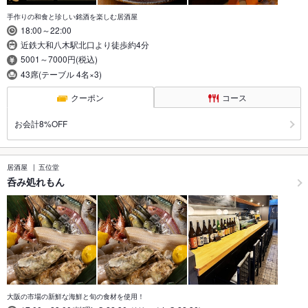
手作りの和食と珍しい銘酒を楽しむ居酒屋
18:00～22:00
近鉄大和八木駅北口より徒歩約4分
5001～7000円(税込)
43席(テーブル 4名×3)
クーポン
コース
お会計8%OFF
居酒屋
五位堂
呑み処れもん
大阪の市場の新鮮な海鮮と旬の食材を使用！