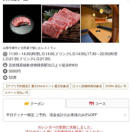
山形牛雌牛と古民家で愉しむレストラン
11:00～14:30(料理L.O.14:00,ドリンクL.O.14:00),17:30～22:00(料理
L.O.21:30,ドリンクL.O.21:30)
近鉄橿原線畝傍御陵前駅出口より徒歩約6分
5000円
52席
【アプリ予約限定】最大350ポイント還元対象店
口コミ投稿特典対象店
COIN+支払い可
スマート支払い可
クーポン
コース
平日ディナー限定 ご予約、現金会計のお客様のみ3%OFF
カレンダーの更新に失敗しました。
下記ボタンを押して空席状況を更新してください。