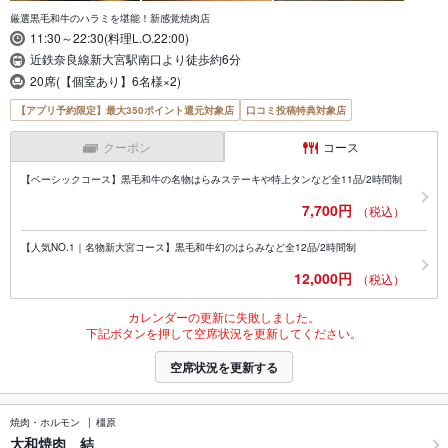
厳選黒毛和牛のハラミを堪能！新感覚焼肉店
11:30～22:30(料理L.O.22:00)
近鉄奈良線新大宮駅南口より徒歩約6分
20席(【個室あり】6名様×2)
【アプリ予約限定】最大350ポイント還元対象店
口コミ投稿特典対象店
クーポン
コース
【ベーシックコース】黒毛和牛の名物はらみステーキや特上タンなど全11品/2時間制
7,700円
（税込）
【人気NO.1｜名物新大宮コース】黒毛和牛幻のはらみなど全12品/2時間制
12,000円
（税込）
カレンダーの更新に失敗しました。
下記ボタンを押して空席状況を更新してください。
空席状況を更新する
焼肉・ホルモン
橿原
大和焼肉 結