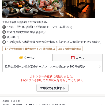
大和八木駅徒歩徒歩5分！古民家風居酒屋♪
16:00～翌1:00(料理L.O.翌0:30,ドリンクL.O.翌0:30)
近鉄橿原線大和八木駅 徒歩3分
夜3500円
122席(大和八木最大級70名迄◎仕切りを入れれば人数様に合わせて個室に)
【アプリ予約限定】最大350ポイント還元対象店
口コミ投稿特典対象店
クーポン
コース
近隣企業様への特別宴会クーポン お一人様に付き300円値引き
カレンダーの更新に失敗しました。
下記ボタンを押して空席状況を更新してください。
空席状況を更新する
居酒屋
奈良駅