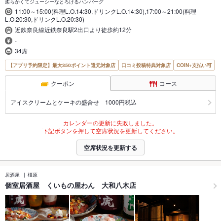
柔らかくてジューシーなとろけるハンバーグ
11:00～15:00(料理L.O.14:30,ドリンクL.O.14:30),17:00～21:00(料理
L.O.20:30,ドリンクL.O.20:30)
近鉄奈良線近鉄奈良駅2出口より徒歩約12分
-
34席
【アプリ予約限定】最大350ポイント還元対象店
口コミ投稿特典対象店
COIN+支払い可
クーポン
コース
アイスクリームとケーキの盛合せ 1000円税込
カレンダーの更新に失敗しました。
下記ボタンを押して空席状況を更新してください。
空席状況を更新する
居酒屋
橿原
個室居酒屋 くいもの屋わん 大和八木店