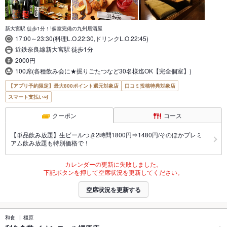
新大宮駅 徒歩1分！!個室完備の九州居酒屋
17:00～23:30(料理L.O.22:30,ドリンクL.O.22:45)
近鉄奈良線新大宮駅 徒歩1分
2000円
100席(各種飲み会に★掘りごたつなど30名様迄OK【完全個室】)
【アプリ予約限定】最大800ポイント還元対象店
口コミ投稿特典対象店
スマート支払い可
クーポン
コース
【単品飲み放題】生ビールつき2時間1800円⇒1480円/そのほかプレミ
アム飲み放題も特別価格で！
カレンダーの更新に失敗しました。
下記ボタンを押して空席状況を更新してください。
空席状況を更新する
和食
橿原