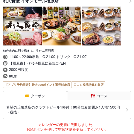
利久食堂 イオンモール橿原店
仙台市内に門を構える、牛たん専門店
11:00～22:00(料理L.O.21:00,ドリンクL.O.21:00)
【橿原市】ｲｵﾝﾓｰﾙ橿原に新規OPEN
2000円程度
80席
【アプリ予約限定】最大800ポイント還元対象店
口コミ投稿特典対象店
クーポン
コース
希望の丘醸造所のクラフトビール1杯付！90分飲み放題お1人様1500円
（税抜）
カレンダーの更新に失敗しました。
下記ボタンを押して空席状況を更新してください。