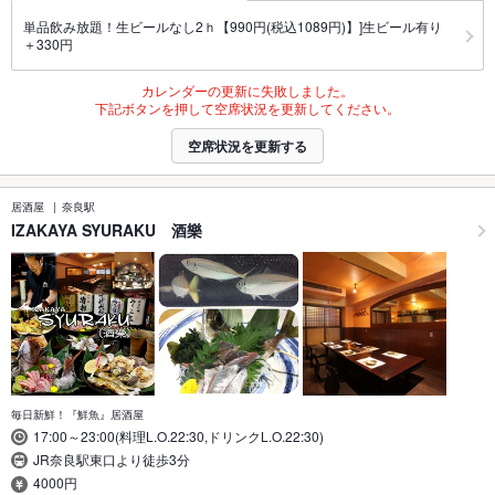
単品飲み放題！生ビールなし2ｈ【990円(税込1089円)】]生ビール有り
＋330円
カレンダーの更新に失敗しました。
下記ボタンを押して空席状況を更新してください。
空席状況を更新する
居酒屋
奈良駅
IZAKAYA SYURAKU 酒樂
毎日新鮮！『鮮魚』居酒屋
17:00～23:00(料理L.O.22:30,ドリンクL.O.22:30)
JR奈良駅東口より徒歩3分
4000円