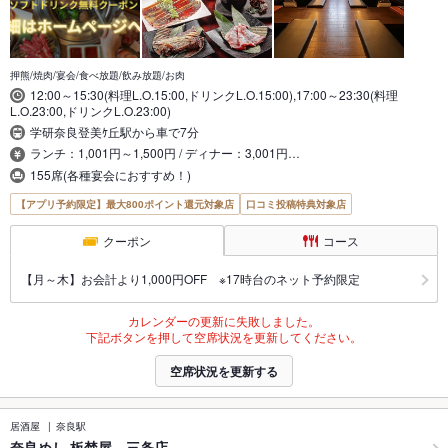
押熊/焼肉/宴会/食べ放題/飲み放題/お肉
12:00～15:30(料理L.O.15:00,ドリンクL.O.15:00),17:00～23:30(料理
L.O.23:00,ドリンクL.O.23:00)
学研奈良登美ｹ丘駅から車で7分
ランチ：1,001円～1,500円 / ディナー：3,001円…
155席(各種宴会におすすめ！)
【アプリ予約限定】最大800ポイント還元対象店
口コミ投稿特典対象店
クーポン
コース
【月～木】お会計より1,000円OFF ※17時台のネット予約限定
カレンダーの更新に失敗しました。
下記ボタンを押して空席状況を更新してください。
空席状況を更新する
居酒屋
奈良駅
奈良めし 板焚屋 三条店