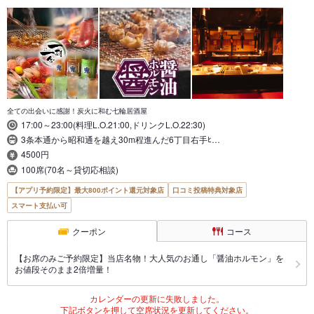
全ての出会いに感謝！炭火に和む七輪居酒屋
17:00～23:00(料理L.O.21:00,ドリンクL.O.22:30)
3条本通から昭和通を越え30m程進んだ6丁目右手ﾋ…
4500円
100席(70名～貸切応相談)
【アプリ予約限定】最大800ポイント還元対象店
口コミ投稿特典対象店
スマート支払い可
クーポン
コース
【お席のみご予約限定】当店名物！大人気のお通し「醤油ホルモン」を
お値段そのまま2倍増量！
カレンダーの更新に失敗しました。
下記ボタンを押して空席状況を更新してください。