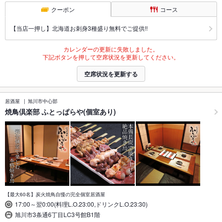
クーポン
コース
【当店一押し】北海道お刺身3種盛り無料でご提供!!
カレンダーの更新に失敗しました。
下記ボタンを押して空席状況を更新してください。
空席状況を更新する
居酒屋
旭川市中心部
焼鳥倶楽部 ふとっぱらや(個室あり)
【最大60名】炭火焼鳥自慢の完全個室居酒屋
17:00～翌0:00(料理L.O.23:00,ドリンクL.O.23:30)
旭川市3条通6丁目LC3号館B1階