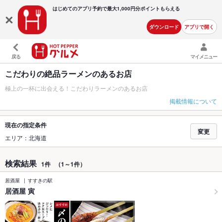
はじめてのアプリ予約で最大
1,000円分ポイントもらえる
ダウンロード
アプリで開く
戻る
マイメニュー
こだわりの絶品ラーメンのあるお店
極上の一杯に出会える！こだわりラーメンのあるお店
掲載情報について
現在の指定条件
変更
エリア：北海道
検索結果
1件
（1～1件）
居酒屋
すすきの駅
居酒屋 寅