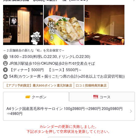
～２店舗統合の新たな『松』を完全個室で～
18:00～23:00(料理L.O.22:30,ドリンクL.O.22:30)
JR旭川駅徒歩10分/OKUNO徒歩2分/ｻﾝﾛｸ交差点そば
【ディナー】5000円 【コース】5500円～
54席(カウンター席＋掘りごたつ席の合計(※20名以上でお店貸切可能))
【アプリ予約限定】最大800ポイント還元対象店
口コミ投稿特典対象店
クーポン
コース
A4ランク国産黒毛和牛サーロイン 100g3980円⇒2980円 200g5980円
⇒4980円
カレンダーの更新に失敗しました。
下記ボタンを押して空席状況を更新してください。