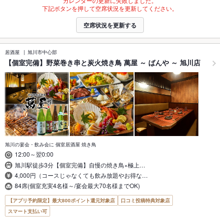
カレンダーの更新に失敗しました。
下記ボタンを押して空席状況を更新してください。
空席状況を更新する
居酒屋
旭川市中心部
【個室完備】野菜巻き串と炭火焼き鳥 萬屋 ～ ばんや ～ 旭川店
旭川の宴会・飲み会に 個室居酒屋 焼き鳥
12:00～翌0:00
旭川駅徒歩3分【個室完備】自慢の焼き鳥×極上…
4,000円（コースじゃなくても飲み放題やお得な…
84席(個室充実4名様～/宴会最大70名様までOK)
【アプリ予約限定】最大800ポイント還元対象店
口コミ投稿特典対象店
スマート支払い可