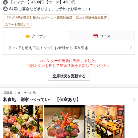
【ディナー】4500円 【コース】4500円
84席(ご宴会など承ります。ご予約はお早めに！)
【アプリ予約限定】最大800ポイント還元対象店
口コミ投稿特典対象店
スマート支払い可
クーポン
コース
【いつでも使えておトク☆】お会計から10％引き
カレンダーの更新に失敗しました。
下記ボタンを押して空席状況を更新してください。
空席状況を更新する
居酒屋
旭川市中心部
和食処 別家 -べってい- 【個室あり】