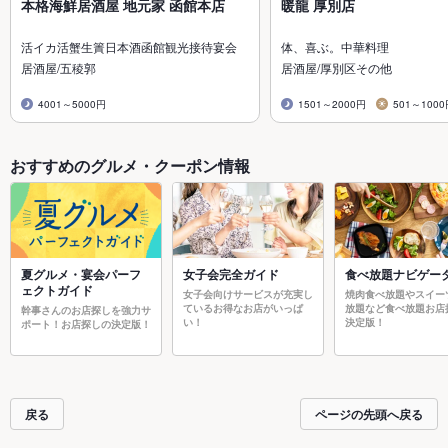
本格海鮮居酒屋 地元家 函館本店
暖龍 厚別店
活イカ活蟹生簀日本酒函館観光接待宴会
体、喜ぶ。中華料理
居酒屋/五稜郭
居酒屋/厚別区その他
4001～5000円
1501～2000円
501～100
おすすめのグルメ・クーポン情報
夏グルメ・宴会パーフ
女子会完全ガイド
食べ放題ナビゲー
ェクトガイド
女子会向けサービスが充実し
焼肉食べ放題やスイー
ているお得なお店がいっぱ
放題など食べ放題お店
幹事さんのお店探しを強力サ
い！
決定版！
ポート！お店探しの決定版！
戻る
ページの先頭へ戻る