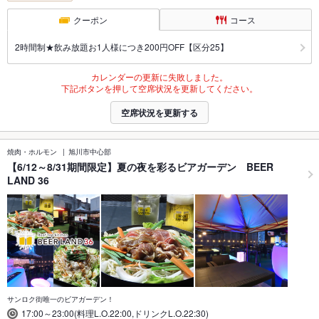
クーポン
コース
2時間制★飲み放題お1人様につき200円OFF【区分25】
カレンダーの更新に失敗しました。
下記ボタンを押して空席状況を更新してください。
空席状況を更新する
焼肉・ホルモン
旭川市中心部
【6/12～8/31期間限定】夏の夜を彩るビアガーデン BEER
LAND 36
サンロク街唯一のビアガーデン！
17:00～23:00(料理L.O.22:00,ドリンクL.O.22:30)