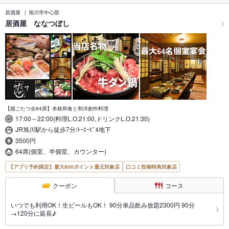
居酒屋
旭川市中心部
居酒屋 ななつぼし
【掘ごたつ全64席】本格和食と和洋創作料理
17:00～22:00(料理L.O.21:00,ドリンクL.O.21:30)
JR旭川駅から徒歩7分/ﾄｰｴｰﾋﾞﾙ地下
3500円
64席(個室、半個室、カウンター)
【アプリ予約限定】最大800ポイント還元対象店
口コミ投稿特典対象店
クーポン
コース
いつでも利用OK！生ビールもOK！ 90分単品飲み放題2300円 90分
→120分に延長♪