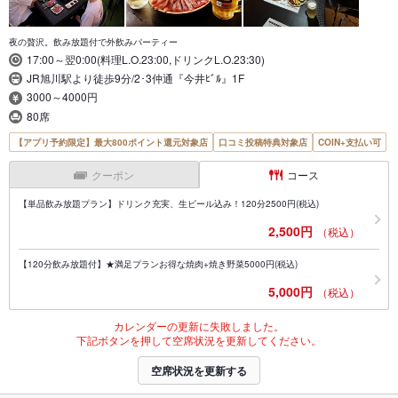
夜の贅沢。飲み放題付で外飲みパーティー
17:00～翌0:00(料理L.O.23:00,ドリンクL.O.23:30)
JR旭川駅より徒歩9分/2･3仲通『今井ﾋﾞﾙ』1F
3000～4000円
80席
【アプリ予約限定】最大800ポイント還元対象店
口コミ投稿特典対象店
COIN+支払い可
クーポン
コース
【単品飲み放題プラン】ドリンク充実、生ビール込み！120分2500円(税込)
2,500円
（税込）
【120分飲み放題付】★満足プランお得な焼肉+焼き野菜5000円(税込)
5,000円
（税込）
カレンダーの更新に失敗しました。
下記ボタンを押して空席状況を更新してください。
空席状況を更新する