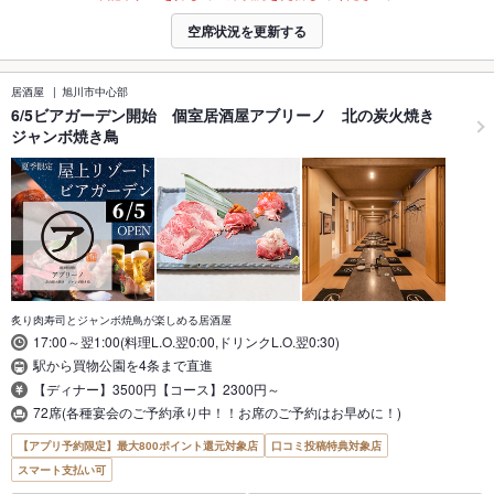
空席状況を更新する
居酒屋
旭川市中心部
6/5ビアガーデン開始 個室居酒屋アブリーノ 北の炭火焼き
ジャンボ焼き鳥
炙り肉寿司とジャンボ焼鳥が楽しめる居酒屋
17:00～翌1:00(料理L.O.翌0:00,ドリンクL.O.翌0:30)
駅から買物公園を4条まで直進
【ディナー】3500円【コース】2300円～
72席(各種宴会のご予約承り中！！お席のご予約はお早めに！)
【アプリ予約限定】最大800ポイント還元対象店
口コミ投稿特典対象店
スマート支払い可