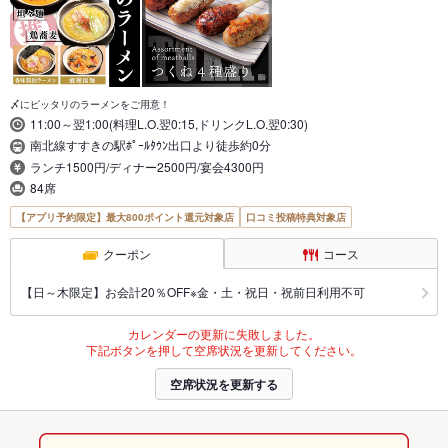
〆にピッタリのラーメンをご用意！
11:00～翌1:00(料理L.O.翌0:15,ドリンクL.O.翌0:30)
南北線すすきの駅ﾎﾟｰﾙﾀｳﾝ出口より徒歩約0分
ランチ1500円/ディナー2500円/宴会4300円
84席
【アプリ予約限定】最大800ポイント還元対象店
口コミ投稿特典対象店
クーポン
コース
【日～木限定】お会計20％OFF※金・土・祝日・祝前日利用不可
カレンダーの更新に失敗しました。
下記ボタンを押して空席状況を更新してください。
空席状況を更新する