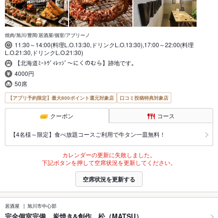
焼肉/旭川/豊岡/居酒屋/個室/アブリーノ
11:30～14:00(料理L.O.13:30,ドリンクL.O.13:30),17:00～22:00(料理
L.O.21:30,ドリンクL.O.21:30)
【北海道ﾐｰﾄｳﾞｨﾚｯｼﾞ～にくのむら】跡地です｡
4000円
50席
【アプリ予約限定】最大800ポイント還元対象店
口コミ投稿特典対象店
クーポン
コース
【4名様～限定】食べ放題コースご利用で牛タン一皿無料！
カレンダーの更新に失敗しました。
下記ボタンを押して空席状況を更新してください。
空席状況を更新する
居酒屋
旭川市中心部
完全個室完備 炭焼き&創作 松（MATSU）