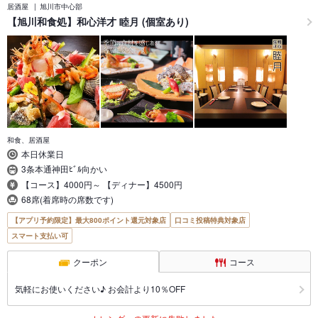
居酒屋
旭川市中心部
【旭川和食処】和心洋才 睦月 (個室あり)
和食、居酒屋
本日休業日
3条本通神田ﾋﾞﾙ向かい
【コース】4000円～ 【ディナー】4500円
68席(着席時の席数です)
【アプリ予約限定】最大800ポイント還元対象店
口コミ投稿特典対象店
スマート支払い可
クーポン
コース
気軽にお使いください♪ お会計より10％OFF