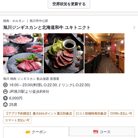
空席状況を更新する
焼肉・ホルモン
旭川市中心部
旭川ジンギスカンと北海道和牛 ユキトニクト
旭川 焼肉 ジンギスカン 飲み放題 居酒屋
16:00～23:00(料理L.O.22:30,ドリンクL.O.22:30)
JR旭川駅より徒歩約6分
6,000円
25席
【アプリ予約限定】最大800ポイント還元対象店
口コミ投稿特典対象店
COIN+支払い可
スマート支払い可
クーポン
コース