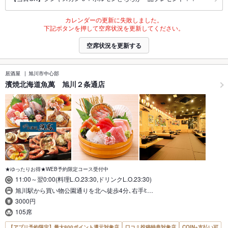
カレンダーの更新に失敗しました。
下記ボタンを押して空席状況を更新してください。
空席状況を更新する
居酒屋
旭川市中心部
濱焼北海道魚萬 旭川２条通店
★ゆったりお得★WEB予約限定コース受付中
11:00～翌0:00(料理L.O.23:30,ドリンクL.O.23:30)
旭川駅から買い物公園通りを北へ徒歩4分､右手ﾋ…
3000円
105席
【アプリ予約限定】最大800ポイント還元対象店
口コミ投稿特典対象店
COIN+支払い可