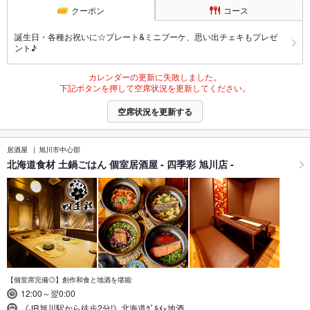
クーポン
コース
誕生日・各種お祝いに☆プレート&ミニブーケ、思い出チェキもプレゼ
ント♪
カレンダーの更新に失敗しました。
下記ボタンを押して空席状況を更新してください。
空席状況を更新する
居酒屋
旭川市中心部
北海道食材 土鍋ごはん 個室居酒屋 - 四季彩 旭川店 -
【個室席完備◎】創作和食と地酒を堪能
12:00～翌0:00
《JR旭川駅から徒歩2分!》北海道ｸﾞﾙﾒ×地酒