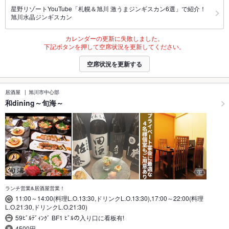
星野リゾートYouTube「札幌＆旭川 激うまジンギスカン6選」で紹介！
旭川水晶ジンギスカン
カレンダーの更新に失敗しました。
下記ボタンを押して空席状況を更新してください。
空席状況を更新する
居酒屋
旭川市中心部
和dining～旬海～
ランチ営業&居酒屋営業！
11:00～14:00(料理L.O.13:30,ドリンクL.O.13:30),17:00～22:00(料理
L.O.21:30,ドリンクL.O.21:30)
59ﾋﾞﾙﾃﾞｨﾝｸﾞ BF1 ﾋﾞﾙの入り口に看板有!
4500円