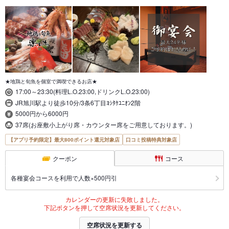
★地鶏と旬魚を個室で満喫できるお店★
17:00～23:30(料理L.O.23:00,ドリンクL.O.23:00)
JR旭川駅より徒歩10分/3条6丁目ﾖｼﾀｹﾕﾆｵﾝ2階
5000円から6000円
37席(お座敷小上がり席・カウンター席をご用意しております。)
【アプリ予約限定】最大800ポイント還元対象店
口コミ投稿特典対象店
クーポン
コース
各種宴会コースを利用で人数×500円引
カレンダーの更新に失敗しました。
下記ボタンを押して空席状況を更新してください。
空席状況を更新する