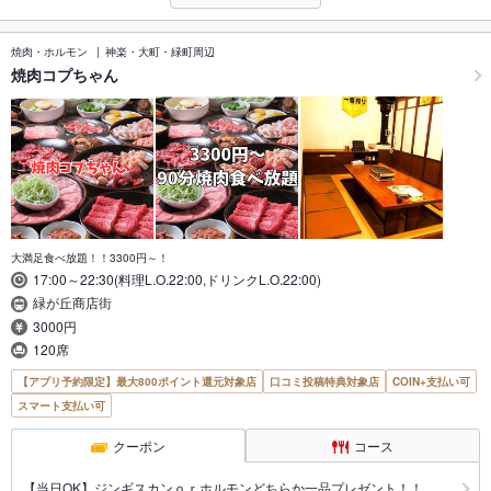
焼肉・ホルモン
神楽・大町・緑町周辺
焼肉コプちゃん
大満足食べ放題！！3300円～！
17:00～22:30(料理L.O.22:00,ドリンクL.O.22:00)
緑が丘商店街
3000円
120席
【アプリ予約限定】最大800ポイント還元対象店
口コミ投稿特典対象店
COIN+支払い可
スマート支払い可
クーポン
コース
【当日OK】ジンギスカンｏｒホルモンどちらか一品プレゼント！！