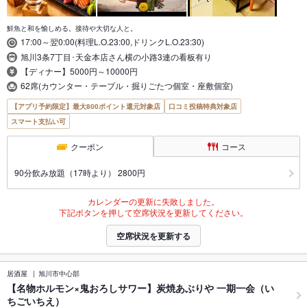
鮮魚と和を愉しめる。接待や大切な人と。
17:00～翌0:00(料理L.O.23:00,ドリンクL.O.23:30)
旭川3条7丁目･天金本店さん横の小路3連の看板有り
【ディナー】5000円～10000円
62席(カウンター・テーブル・掘りごたつ個室・座敷個室)
【アプリ予約限定】最大800ポイント還元対象店
口コミ投稿特典対象店
スマート支払い可
クーポン
コース
90分飲み放題（17時より） 2800円
カレンダーの更新に失敗しました。
下記ボタンを押して空席状況を更新してください。
空席状況を更新する
居酒屋
旭川市中心部
【名物ホルモン×鬼おろしサワー】炭焼あぶりや 一期一会（い
ちごいちえ）