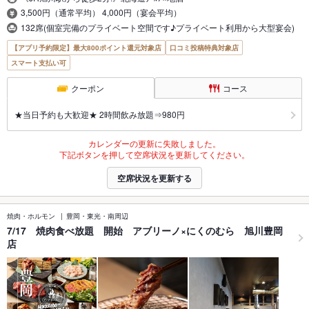
3,500円（通常平均） 4,000円（宴会平均）
132席(個室完備のプライベート空間です♪プライベート利用から大型宴会)
【アプリ予約限定】最大800ポイント還元対象店
口コミ投稿特典対象店
スマート支払い可
クーポン
コース
★当日予約も大歓迎★ 2時間飲み放題⇒980円
カレンダーの更新に失敗しました。
下記ボタンを押して空席状況を更新してください。
空席状況を更新する
焼肉・ホルモン
豊岡・東光・南周辺
7/17 焼肉食べ放題 開始 アブリーノ×にくのむら 旭川豊岡
店