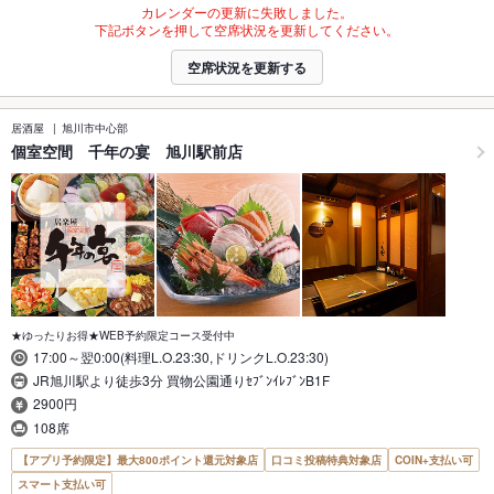
カレンダーの更新に失敗しました。
下記ボタンを押して空席状況を更新してください。
空席状況を更新する
居酒屋
旭川市中心部
個室空間 千年の宴 旭川駅前店
★ゆったりお得★WEB予約限定コース受付中
17:00～翌0:00(料理L.O.23:30,ドリンクL.O.23:30)
JR旭川駅より徒歩3分 買物公園通りｾﾌﾞﾝｲﾚﾌﾞﾝB1F
2900円
108席
【アプリ予約限定】最大800ポイント還元対象店
口コミ投稿特典対象店
COIN+支払い可
スマート支払い可