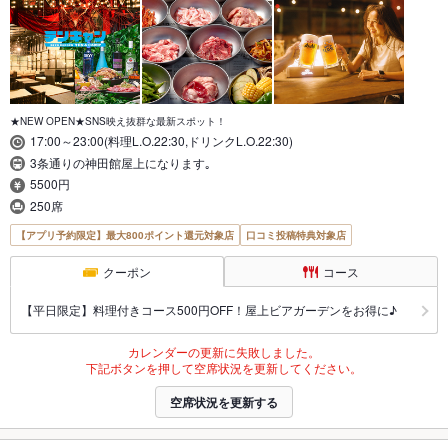
★NEW OPEN★SNS映え抜群な最新スポット！
17:00～23:00(料理L.O.22:30,ドリンクL.O.22:30)
3条通りの神田館屋上になります｡
5500円
250席
【アプリ予約限定】最大800ポイント還元対象店
口コミ投稿特典対象店
クーポン
コース
【平日限定】料理付きコース500円OFF！屋上ビアガーデンをお得に♪
カレンダーの更新に失敗しました。
下記ボタンを押して空席状況を更新してください。
空席状況を更新する