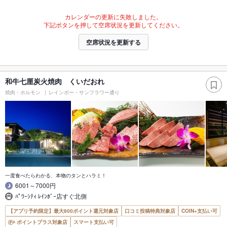
カレンダーの更新に失敗しました。
下記ボタンを押して空席状況を更新してください。
空席状況を更新する
和牛七厘炭火焼肉 くいだおれ
焼肉・ホルモン
レインボー・サンフラワー通り
一度食べたらわかる、本物のタンとハラミ！
6001～7000円
ﾊﾟﾜｰｼﾃｨ ﾚｲﾝﾎﾞｰ店すぐ北側
【アプリ予約限定】最大800ポイント還元対象店
口コミ投稿特典対象店
COIN+支払い可
ポイントプラス対象店
スマート支払い可