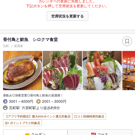
カレンダーの更新に失敗しました。
下記ボタンを押して空席状況を更新してください。
空席状況を更新する
骨付鳥と鮮魚 シロクマ食堂
瓦町
居酒屋
昼飲み◎深夜営業◎骨付鳥と鮮魚の居酒屋！
3001～4000円
2001～3000円
瓦町駅･片原町駅より徒歩約9分
【アプリ予約限定】最大800ポイント還元対象店
口コミ投稿特典対象店
ポイントプラス対象店
クーポン
コース