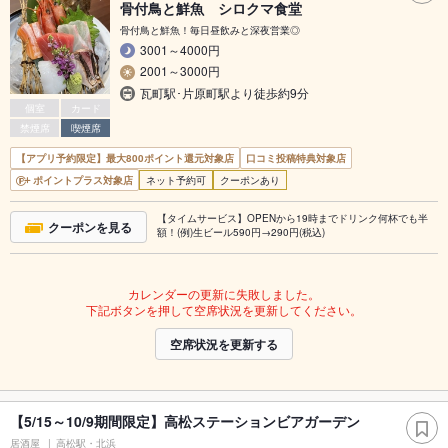
骨付鳥と鮮魚 シロクマ食堂
骨付鳥と鮮魚！毎日昼飲みと深夜営業◎
3001～4000円
2001～3000円
瓦町駅･片原町駅より徒歩約9分
個室
カード
禁煙席
喫煙席
【アプリ予約限定】最大800ポイント還元対象店
口コミ投稿特典対象店
ポイントプラス対象店
ネット予約可
クーポンあり
【タイムサービス】OPENから19時までドリンク何杯でも半
クーポンを見る
額！(例)生ビール590円→290円(税込)
カレンダーの更新に失敗しました。
下記ボタンを押して空席状況を更新してください。
空席状況を更新する
【5/15～10/9期間限定】高松ステーションビアガーデン
居酒屋
高松駅・北浜