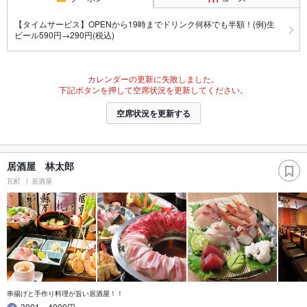
【タイムサービス】OPENから19時までドリンク何杯でも半額！(例)生
ビール590円→290円(税込)
カレンダーの更新に失敗しました。
下記ボタンを押して空席状況を更新してください。
空席状況を更新する
居酒屋 林太郎
瓦町
居酒屋
串揚げと手作り料理が旨い居酒屋！！
3001～4000円