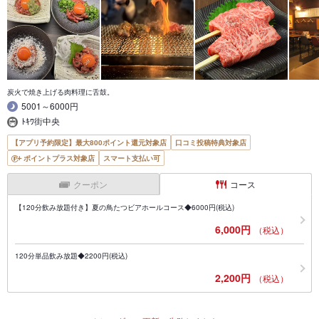
炭火で焼き上げる肉料理に舌鼓。
5001～6000円
ﾄｷﾜ街中央
【アプリ予約限定】最大800ポイント還元対象店
口コミ投稿特典対象店
ポイントプラス対象店
スマート支払い可
クーポン
コース
【120分飲み放題付き】夏の鳥たつビアホールコース◆6000円(税込)
6,000円
（税込）
120分単品飲み放題◆2200円(税込)
2,200円
（税込）