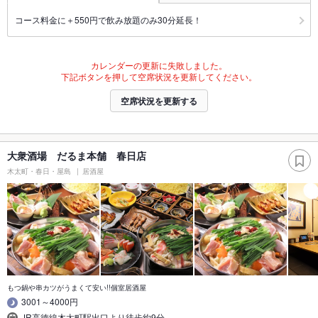
コース料金に＋550円で飲み放題のみ30分延長！
カレンダーの更新に失敗しました。
下記ボタンを押して空席状況を更新してください。
空席状況を更新する
大衆酒場 だるま本舗 春日店
木太町・春日・屋島
居酒屋
もつ鍋や串カツがうまくて安い!!個室居酒屋
3001～4000円
JR高徳線木太町駅出口より徒歩約9分