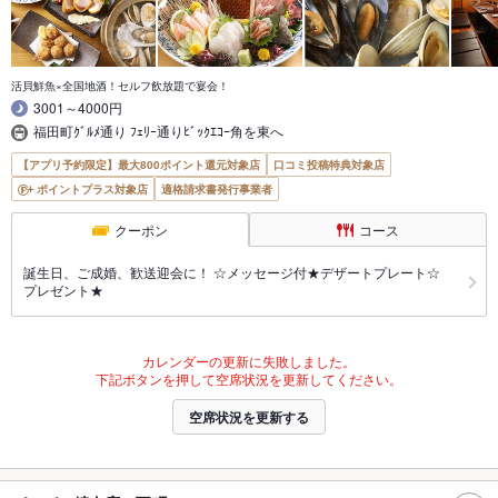
活貝鮮魚×全国地酒！セルフ飲放題で宴会！
3001～4000円
福田町ｸﾞﾙﾒ通り ﾌｪﾘｰ通りﾋﾞｯｸｴｺｰ角を東へ
【アプリ予約限定】最大800ポイント還元対象店
口コミ投稿特典対象店
ポイントプラス対象店
適格請求書発行事業者
クーポン
コース
誕生日、ご成婚、歓送迎会に！ ☆メッセージ付★デザートプレート☆
プレゼント★
カレンダーの更新に失敗しました。
下記ボタンを押して空席状況を更新してください。
空席状況を更新する