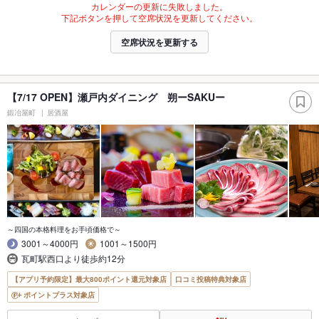
カレンダーの更新に失敗しました。
下記ボタンを押して空席状況を更新してください。
空席状況を更新する
【7/17 OPEN】瀬戸内ダイニング 朔ーSAKUー
鍛冶屋町
居酒屋
～四国の本格料理をお手頃価格で～
3001～4000円
1001～1500円
瓦町駅西口より徒歩約12分
【アプリ予約限定】最大800ポイント還元対象店
口コミ投稿特典対象店
ポイントプラス対象店