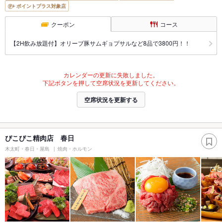
ポイントプラス対象店
クーポン
コース
【2H飲み放題付】オリーブ豚サムギョプサルなど8品で3800円！！
カレンダーの更新に失敗しました。
下記ボタンを押して空席状況を更新してください。
空席状況を更新する
ぴこぴこ精肉店 春日
木太町・春日・屋島
焼肉・ホルモン