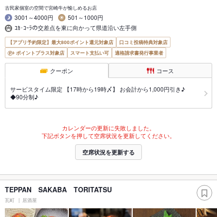
古民家個室の空間で宮崎牛が愉しめるお店
3001～4000円
501～1000円
ｺｶ･ｺｰﾗの交差点を東に向かって県道沿い左手側
【アプリ予約限定】最大800ポイント還元対象店
口コミ投稿特典対象店
ポイントプラス対象店
スマート支払い可
適格請求書発行事業者
クーポン
コース
サービスタイム限定 【17時から19時〆】 お会計から1,000円引き♪
◆90分制♪
カレンダーの更新に失敗しました。
下記ボタンを押して空席状況を更新してください。
空席状況を更新する
TEPPAN SAKABA TORITATSU
瓦町
居酒屋