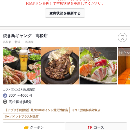
下記ボタンを押して空席状況を更新してください。
空席状況を更新する
焼き鳥ギャング 高松店
高松駅・北浜
居酒屋
コスパ◎の焼き鳥居酒屋
3001～4000円
高松駅徒歩5分
【アプリ予約限定】最大800ポイント還元対象店
口コミ投稿特典対象店
ポイントプラス対象店
クーポン
コース