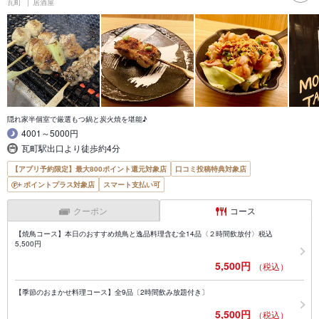
瓦町
居酒屋
隠れ家半個室で厳選もつ鍋と炭火焼を堪能♪
4001～5000円
瓦町駅出口より徒歩約4分
【アプリ予約限定】最大800ポイント還元対象店
口コミ投稿特典対象店
ポイントプラス対象店
スマート支払い可
クーポン
コース
【焼鳥コース】本日のおすすめ焼鳥と逸品料理含む全14品〈２時間飲放付〉税込
5,500円
5,500円
（税込）
【季節のおまかせ料理コース】全9品〔2時間飲み放題付き〕
5,500円
（税込）