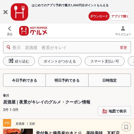
はじめてのアプリ予約で最大
1,000円分ポイントもらえる
ダウンロード
アプリで開く
戻る
マイメニュー
香川 居酒屋 夜景がキレイ
変更
絞り込む
ポイントがつかえる
スマート支払い可
今日予約できる
明日予約できる
日時指定
香川
居酒屋 | 夜景がキレイのグルメ・クーポン情報
3件 1-3件
地図で表示
PR
居酒屋
瓦町
骨付鳥と備長炭やきとり 美味美味 瓦町店