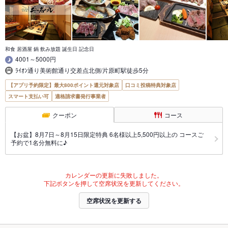
和食 居酒屋 鍋 飲み放題 誕生日 記念日
4001～5000円
ﾗｲｵﾝ通り美術館通り交差点北側/片原町駅徒歩5分
【アプリ予約限定】最大800ポイント還元対象店
口コミ投稿特典対象店
スマート支払い可
適格請求書発行事業者
クーポン
コース
【お盆】8月7日～8月15日限定特典 6名様以上5,500円以上の コースご
予約で1名分無料に♪
カレンダーの更新に失敗しました。
下記ボタンを押して空席状況を更新してください。
空席状況を更新する