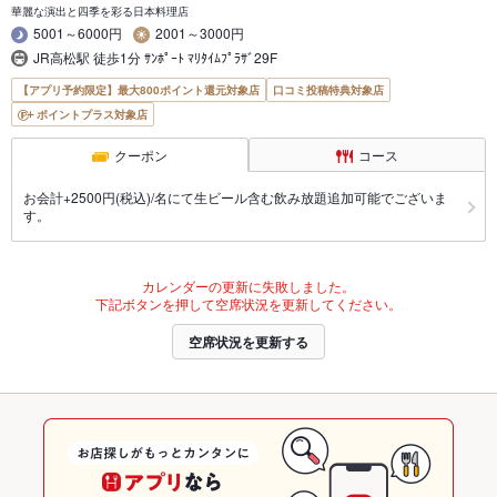
華麗な演出と四季を彩る日本料理店
5001～6000円
2001～3000円
JR高松駅 徒歩1分 ｻﾝﾎﾟｰﾄ ﾏﾘﾀｲﾑﾌﾟﾗｻﾞ29F
【アプリ予約限定】最大800ポイント還元対象店
口コミ投稿特典対象店
ポイントプラス対象店
クーポン
コース
お会計+2500円(税込)/名にて生ビール含む飲み放題追加可能でございま
す。
カレンダーの更新に失敗しました。
下記ボタンを押して空席状況を更新してください。
空席状況を更新する