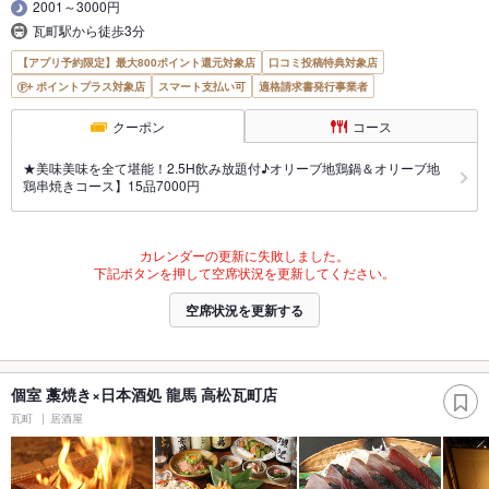
2001～3000円
瓦町駅から徒歩3分
【アプリ予約限定】最大800ポイント還元対象店
口コミ投稿特典対象店
ポイントプラス対象店
スマート支払い可
適格請求書発行事業者
クーポン
コース
★美味美味を全て堪能！2.5H飲み放題付♪オリーブ地鶏鍋＆オリーブ地
鶏串焼きコース】15品7000円
カレンダーの更新に失敗しました。
下記ボタンを押して空席状況を更新してください。
空席状況を更新する
個室 藁焼き×日本酒処 龍馬 高松瓦町店
瓦町
居酒屋