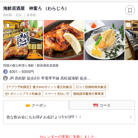
海鮮居酒屋 神童ろ （わらじろ）
高松駅・北浜
居酒屋
四国の郷土料理と海鮮！駅前個室居酒屋
4001～5000円
JR 高松駅 徒歩2分 琴電琴平線 高松築港駅 徒歩…
【アプリ予約限定】最大800ポイント還元対象店
口コミ投稿特典対象店
ポイントプラス対象店
スマート支払い可
適格請求書発行事業者
クーポン
コース
急な飲み会にもお得♪ お会計より5％OFF！！
カレンダーの更新に失敗しました。