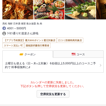
高松 海鮮 日本酒 個室 飲み放題 魚 肉
4001～5000円
ﾗｲｵﾝ通りｶﾆ道楽さん跡地
【アプリ予約限定】最大800ポイント還元対象店
口コミ投稿特典対象店
スマート支払い可
適格請求書発行事業者
クーポン
コース
土曜日も使える《日～木+土対象》 6名様以上5,000円以上のコースご予
約で 幹事様無料に♪
カレンダーの更新に失敗しました。
下記ボタンを押して空席状況を更新してください。
空席状況を更新する