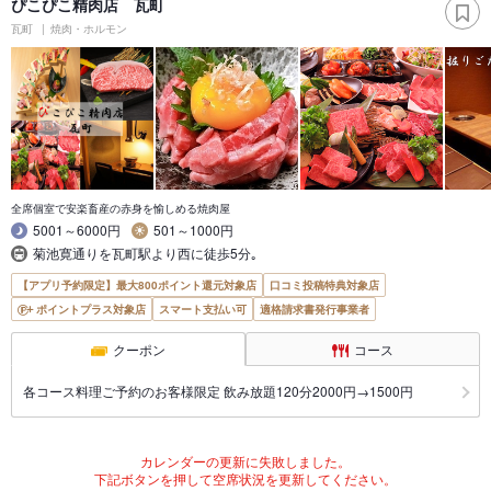
ぴこぴこ精肉店 瓦町
瓦町
焼肉・ホルモン
全席個室で安楽畜産の赤身を愉しめる焼肉屋
5001～6000円
501～1000円
菊池寛通りを瓦町駅より西に徒歩5分｡
【アプリ予約限定】最大800ポイント還元対象店
口コミ投稿特典対象店
ポイントプラス対象店
スマート支払い可
適格請求書発行事業者
クーポン
コース
各コース料理ご予約のお客様限定 飲み放題120分2000円→1500円
カレンダーの更新に失敗しました。
下記ボタンを押して空席状況を更新してください。