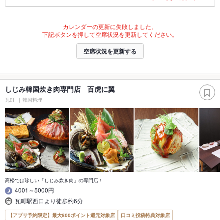
カレンダーの更新に失敗しました。
下記ボタンを押して空席状況を更新してください。
空席状況を更新する
しじみ韓国炊き肉専門店 百虎に翼
瓦町
韓国料理
高松では珍しい「しじみ炊き肉」の専門店！
4001～5000円
瓦町駅西口より徒歩約6分
【アプリ予約限定】最大800ポイント還元対象店
口コミ投稿特典対象店