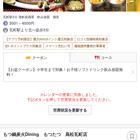
瓦町駅3分 海鮮居酒屋 飲み放題 個室
3001～4000円
瓦町駅より北へ徒歩3分
【アプリ予約限定】最大800ポイント還元対象店
口コミ投稿特典対象店
ポイントプラス対象店
スマート支払い可
適格請求書発行事業者
クーポン
コース
【お盆クーポン】小学生まで対象！お子様ソフトドリンク飲み放題無
料！
カレンダーの更新に失敗しました。
下記ボタンを押して空席状況を更新してください。
空席状況を更新する
もつ鍋炭火Dining もつたつ 高松瓦町店