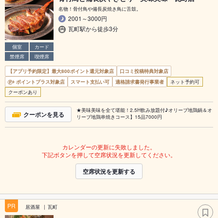
名物！骨付鳥や備長炭焼き鳥に舌鼓。
2001～3000円
瓦町駅から徒歩3分
個室
カード
禁煙席
喫煙席
【アプリ予約限定】最大800ポイント還元対象店
口コミ投稿特典対象店
ポイントプラス対象店
スマート支払い可
適格請求書発行事業者
ネット予約可
クーポンあり
★美味美味を全て堪能！2.5H飲み放題付♪オリーブ地鶏鍋＆オ
クーポンを見る
リーブ地鶏串焼きコース】15品7000円
カレンダーの更新に失敗しました。
下記ボタンを押して空席状況を更新してください。
空席状況を更新する
PR
居酒屋
瓦町