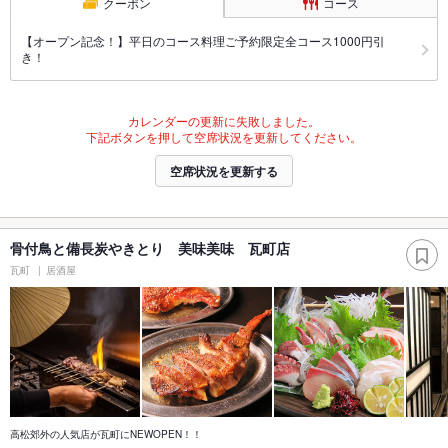
クーポン
コース
【オープン記念！】平日のコース料理ご予約限定全コース1000円引
き！
カレンダーの更新に失敗しました。
下記ボタンを押して空席状況を更新してください。
空席状況を更新する
骨付鳥と備長炭やきとり 美味美味 瓦町店
瓦町
居酒屋
高松郊外の人気店が瓦町にNEWOPEN！！