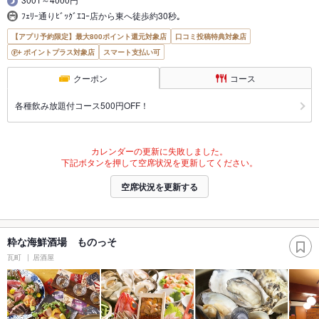
ﾌｪﾘｰ通りﾋﾞｯｸﾞｴｺｰ店から東へ徒歩約30秒｡
【アプリ予約限定】最大800ポイント還元対象店
口コミ投稿特典対象店
ポイントプラス対象店
スマート支払い可
クーポン
コース
各種飲み放題付コース500円OFF！
カレンダーの更新に失敗しました。
下記ボタンを押して空席状況を更新してください。
空席状況を更新する
粋な海鮮酒場 ものっそ
瓦町
居酒屋