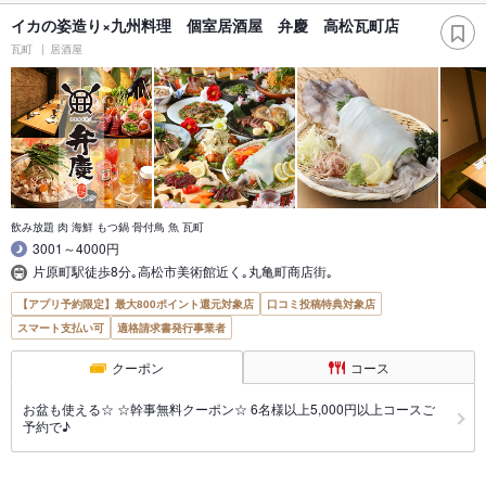
イカの姿造り×九州料理 個室居酒屋 弁慶 高松瓦町店
瓦町
居酒屋
飲み放題 肉 海鮮 もつ鍋 骨付鳥 魚 瓦町
3001～4000円
片原町駅徒歩8分｡高松市美術館近く｡丸亀町商店街｡
【アプリ予約限定】最大800ポイント還元対象店
口コミ投稿特典対象店
スマート支払い可
適格請求書発行事業者
クーポン
コース
お盆も使える☆ ☆幹事無料クーポン☆ 6名様以上5,000円以上コースご
予約で♪