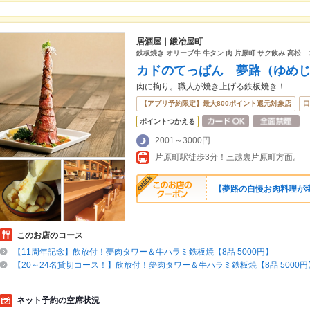
居酒屋｜鍛冶屋町
鉄板焼き オリーブ牛 牛タン 肉 片原町 サク飲み 高松
カドのてっぱん 夢路（ゆめ
肉に拘り。職人が焼き上げる鉄板焼き！
【アプリ予約限定】最大800ポイント還元対象店
口
ポイントつかえる
2001～3000円
片原町駅徒歩3分！三越裏片原町方面。
【夢路の自慢お肉料理が
このお店のコース
【11周年記念】飲放付！夢肉タワー＆牛ハラミ鉄板焼【8品 5000円】
【20～24名貸切コース！】飲放付！夢肉タワー＆牛ハラミ鉄板焼【8品 5000円
ネット予約の空席状況