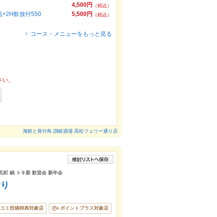
4,500円
（税込）
2H飲放付550
5,500円
（税込）
コース・メニューをもっと見る
さい。
海鮮と骨付鳥 讃岐酒場 高松フェリー通り店
瓦町 鍋 トキ新 歓迎会 新年会
むり
コミ投稿特典対象店
ポイントプラス対象店