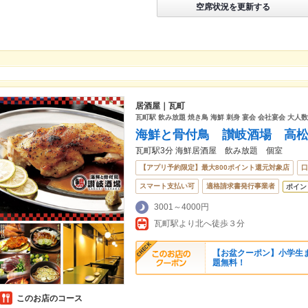
空席状況を更新する
居酒屋｜瓦町
瓦町駅 飲み放題 焼き鳥 海鮮 刺身 宴会 会社宴会 大人数
海鮮と骨付鳥 讃岐酒場 高
瓦町駅3分 海鮮居酒屋 飲み放題 個室
【アプリ予約限定】最大800ポイント還元対象店
口
スマート支払い可
適格請求書発行事業者
ポイン
3001～4000円
瓦町駅より北へ徒歩３分
【お盆クーポン】小学生
題無料！
このお店のコース