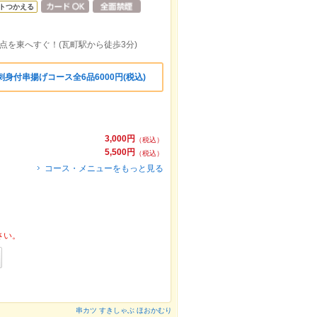
トつかえる
点を東へすぐ！(瓦町駅から徒歩3分)
刺身付串揚げコース全6品6000円(税込)
3,000円
（税込）
5,500円
（税込）
コース・メニューをもっと見る
さい。
串カツ すきしゃぶ ほおかむり