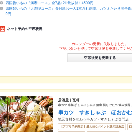
四国旨いもの『満喫コース』全7品+2H飲放付！4500円
四国旨いもの『大満喫コース』骨付鳥お一人1本含む刺盛、カツオたたき等全8品+
0円
ネット予約の空席状況
カレンダーの更新に失敗しました。
下記ボタンを押して空席状況を更新してくだ
空席状況を更新する
居酒屋｜瓦町
串カツ 串揚げ しゃぶしゃぶ 個室 掘りごたつ 飲み放題 
串カツ すきしゃぶ ほおか
地元食材を味わう串カツ・すきしゃぶ専門店
【アプリ予約限定】最大800ポイント還元対象店
口