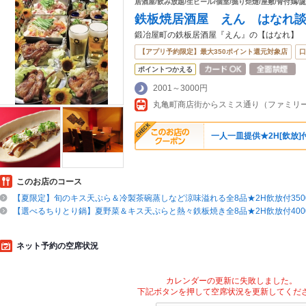
居酒屋/飲み放題/生ビール/個室/掘り炬燵/座敷/骨付鶏/
鉄板焼居酒屋 えん はなれ
鍛冶屋町の鉄板居酒屋『えん』の【はなれ】
【アプリ予約限定】最大350ポイント還元対象店
口
ポイントつかえる
2001～3000円
一人一皿提供★2H[飲放]
このお店のコース
【夏限定】旬のキス天ぷら＆冷製茶碗蒸しなど涼味溢れる全8品★2H飲放付350
【選べるちりとり鍋】夏野菜＆キス天ぷらと熱々鉄板焼き全8品★2H飲放付400
ネット予約の空席状況
カレンダーの更新に失敗しました。
下記ボタンを押して空席状況を更新してくだ