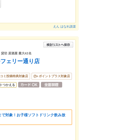
えん はなれ談楽
 貸切 居酒屋 最大42名
松フェリー通り店
コミ投稿特典対象店
ポイントプラス対象店
トつかえる
まで対象！お子様ソフトドリンク飲み放