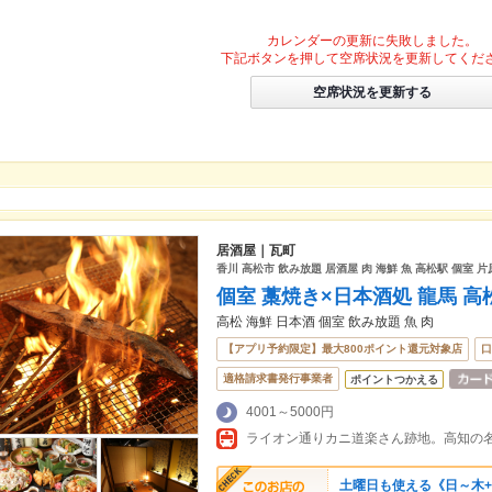
カレンダーの更新に失敗しました。
下記ボタンを押して空席状況を更新してくだ
空席状況を更新する
居酒屋｜瓦町
香川 高松市 飲み放題 居酒屋 肉 海鮮 魚 高松駅 個室 片
個室 藁焼き×日本酒処 龍馬 
高松 海鮮 日本酒 個室 飲み放題 魚 肉
【アプリ予約限定】最大800ポイント還元対象店
口
適格請求書発行事業者
ポイントつかえる
4001～5000円
土曜日も使える《日～木+土