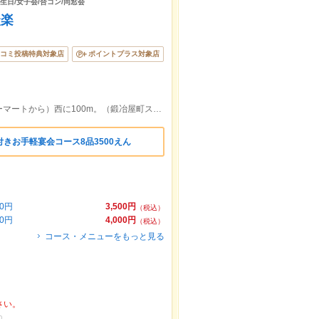
誕生日/女子会/合コン/同窓会
談楽
コミ投稿特典対象店
ポイントプラス対象店
丸亀町商店街からスミス通り（ファミリーマートから）西に100m。（鍛冶屋町スミス通り・アベニュービル階段登って左）
付きお手軽宴会コース8品3500えん
0円
3,500円
（税込）
0円
4,000円
（税込）
コース・メニューをもっと見る
さい。