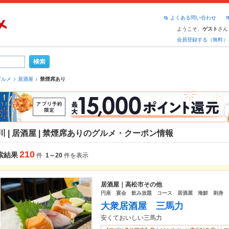
よくある問い合わせ
ようこそ、
さん
ゲスト
会員登録する（無料）
グルメ
居酒屋
禁煙席あり
川 | 居酒屋 | 禁煙席ありのグルメ・クーポン情報
210
索結果
件
1～20
件を表示
居酒屋｜高松市その他
円座 宴会 飲み放題 コース 居酒屋 海鮮 刺身 
大衆居酒屋 三馬力
安くておいしい三馬力