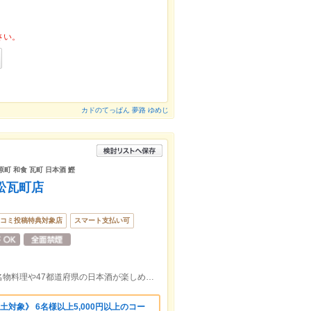
さい。
カドのてっぱん 夢路 ゆめじ
原町 和食 瓦町 日本酒 鰹
高松瓦町店
コミ投稿特典対象店
スマート支払い可
ライオン通りカニ道楽さん跡地。高知の名物料理や47都道府県の日本酒が楽しめるお店☆片原町駅徒歩5分 瓦町駅徒歩10分
対象》 6名様以上5,000円以上のコー