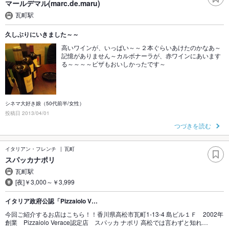
マールデマル(marc.de.maru)
瓦町駅
久しぶりにいきました～～
高いワインが、いっぱい～～２本ぐらいあけたのかなあ～
記憶がありません～カルボナーラが、赤ワインにあいます
る～～～～ピザもおいしかったです～
シネマ大好き娘（50代前半/女性）
投稿日 2013/04/01
つづきを読む
イタリアン・フレンチ
瓦町
スパッカナポリ
瓦町駅
[夜]￥3,000～￥3,999
イタリア政府公認「Pizzaiolo V…
今回ご紹介するお店はこちら！！香川県高松市瓦町1-13-4 島ビル１Ｆ 2002年
創業 Pizzaiolo Verace認定店 スパッカ ナポリ 高松では言わずと知れ…