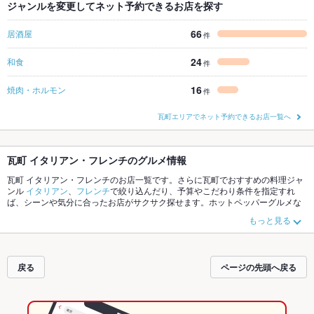
ジャンルを変更してネット予約できるお店を探す
66
居酒屋
件
24
和食
件
16
焼肉・ホルモン
件
瓦町エリアでネット予約できるお店一覧へ
瓦町 イタリアン・フレンチのグルメ情報
瓦町 イタリアン・フレンチのお店一覧です。さらに瓦町でおすすめの料理ジャ
ンル
イタリアン
、
フレンチ
で絞り込んだり、予算やこだわり条件を指定すれ
ば、シーンや気分に合ったお店がサクサク探せます。ホットペッパーグルメな
ら、お得なクーポンはもちろん、こだわりメニュー
リゾット
、
トリュフ
、
バー
もっと見る
ニャカウダ
や季節のおすすめ料理など、お店の最新情報をご紹介しているので
安心！24時間使える簡単便利なネット予約が使えるお店も拡大中です。友達ど
うしの飲み会にも、会社の宴会にも、デートやパーティーにもお得に便利にホ
ットペッパーグルメをご利用ください。
戻る
ページの先頭へ戻る