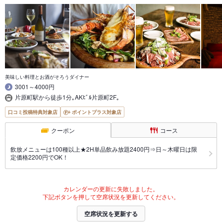
美味しい料理とお酒がそろうダイナー
3001～4000円
片原町駅から徒歩1分｡AKﾋﾞﾙ片原町2F｡
口コミ投稿特典対象店
ポイントプラス対象店
クーポン
コース
飲放メニューは100種以上★2H単品飲み放題2400円⇒日～木曜日は限
定価格2200円でOK！
カレンダーの更新に失敗しました。
下記ボタンを押して空席状況を更新してください。
空席状況を更新する