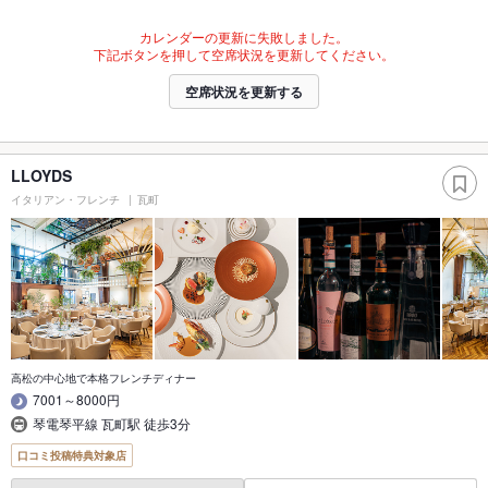
カレンダーの更新に失敗しました。
下記ボタンを押して空席状況を更新してください。
空席状況を更新する
LLOYDS
イタリアン・フレンチ
瓦町
高松の中心地で本格フレンチディナー
7001～8000円
琴電琴平線 瓦町駅 徒歩3分
口コミ投稿特典対象店