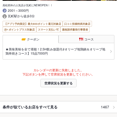
高松郊外の人気店が瓦町にNEWOPEN！！
2001～3000円
瓦町駅から徒歩3分
【アプリ予約限定】最大800ポイント還元対象店
口コミ投稿特典対象店
ポイントプラス対象店
スマート支払い可
適格請求書発行事業者
クーポン
コース
★美味美味を全て堪能！2.5H飲み放題付♪オリーブ地鶏鍋＆オリーブ地
鶏串焼きコース】15品7000円
カレンダーの更新に失敗しました。
下記ボタンを押して空席状況を更新してください。
空席状況を更新する
1467
条件が似ているお店をすべて見る