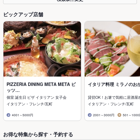
ピックアップ店舗
PIZZERIA DINING META META ピ
イタリア料理 ミラノのお
ッツ…
個室 誕生日 ピザ イタリアン 女子会
貸切OK！お箸で気軽に居酒屋
イタリアン・フレンチ/瓦町
イタリアン・フレンチ/瓦町
4001～5000円
2001～3000円
501～100
お得な特集から探す・予約する