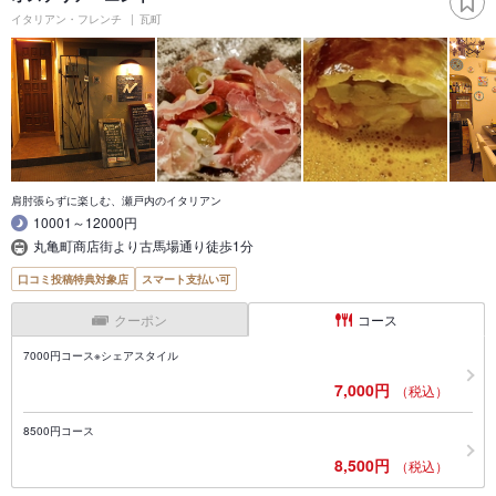
イタリアン・フレンチ
瓦町
肩肘張らずに楽しむ、瀬戸内のイタリアン
10001～12000円
丸亀町商店街より古馬場通り徒歩1分
口コミ投稿特典対象店
スマート支払い可
クーポン
コース
7000円コース※シェアスタイル
7,000円
（税込）
8500円コース
8,500円
（税込）