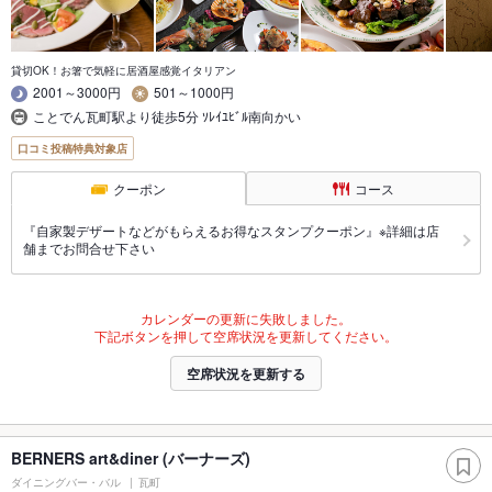
貸切OK！お箸で気軽に居酒屋感覚イタリアン
2001～3000円
501～1000円
ことでん瓦町駅より徒歩5分 ｿﾚｲﾕﾋﾞﾙ南向かい
口コミ投稿特典対象店
クーポン
コース
『自家製デザートなどがもらえるお得なスタンプクーポン』※詳細は店
舗までお問合せ下さい
カレンダーの更新に失敗しました。
下記ボタンを押して空席状況を更新してください。
空席状況を更新する
BERNERS art&diner (バーナーズ)
ダイニングバー・バル
瓦町