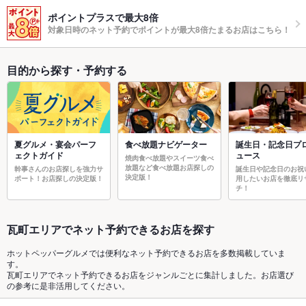
ポイントプラスで最大8倍
対象日時のネット予約でポイントが最大8倍たまるお店はこちら！
目的から探す・予約する
夏グルメ・宴会パーフ
食べ放題ナビゲーター
誕生日・記念日プ
ェクトガイド
ュース
焼肉食べ放題やスイーツ食べ
放題など食べ放題お店探しの
幹事さんのお店探しを強力サ
誕生日や記念日のお祝
決定版！
ポート！お店探しの決定版！
用したいお店を徹底リ
チ！
瓦町エリアでネット予約できるお店を探す
ホットペッパーグルメでは便利なネット予約できるお店を多数掲載していま
す。
瓦町エリアでネット予約できるお店をジャンルごとに集計しました。お店選び
の参考に是非活用してください。