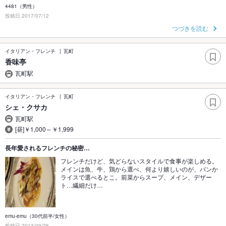
4481（男性）
投稿日 2017/07/12
つづきを読む
イタリアン・フレンチ
瓦町
香味亭
瓦町駅
イタリアン・フレンチ
瓦町
シェ・クサカ
瓦町駅
[昼]￥1,000～￥1,999
長年愛されるフレンチの秘密…
フレンチだけど、気どらないスタイルで食事が楽しめる。
メインは魚、牛、鶏から選べ、何より嬉しいのが、パンか
ライスで選べるとこ。前菜からスープ、メイン、デザー
ト…繊細だけ…
emu-emu（30代前半/女性）
投稿日 2013/09/26