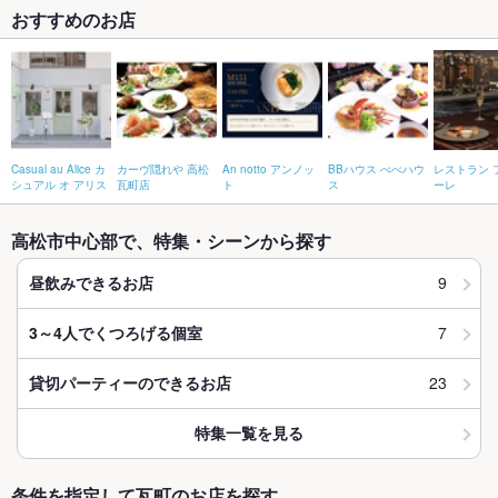
おすすめのお店
Casual au Alice カ
カーヴ隠れや 高松
An notto アンノッ
BBハウス べべハウ
レストラン 
シュアル オ アリス
瓦町店
ト
ス
ーレ
高松市中心部で、特集・シーンから探す
9
昼飲みできるお店
7
3～4人でくつろげる個室
23
貸切パーティーのできるお店
特集一覧を見る
条件を指定して瓦町のお店を探す