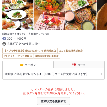
隠れ家個室イタリアン（丸亀街グリーン側）
3001～4000円
丸亀町ｸﾞﾘｰﾝから東に10m
【アプリ予約限定】最大350ポイント還元対象店
口コミ投稿特典対象店
ポイントプラス対象店
適格請求書発行事業者
クーポン
コース
送迎会に◎花束プレゼント♪ 【6500円コース注文時に限ります】
カレンダーの更新に失敗しました。
下記ボタンを押して空席状況を更新してください。
空席状況を更新する