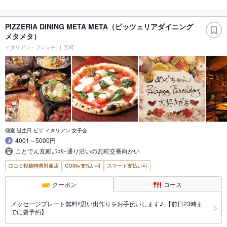
PIZZERIA DINING META META（ピッツェリアダイニング
メタメタ）
イタリアン・フレンチ
瓦町
個室 誕生日 ピザ イタリアン 女子会
4001～5000円
ことでん瓦町｡ﾌｪﾘｰ通り沿いの瓦町交番向かい
口コミ投稿特典対象店
COIN+支払い可
スマート支払い可
クーポン
コース
メッセージプレート無料!!思い出作りをお手伝いします♪ 【前日23時ま
でに要予約】