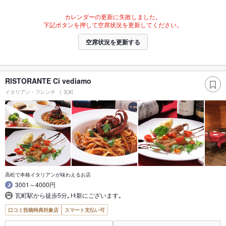
カレンダーの更新に失敗しました。
下記ボタンを押して空席状況を更新してください。
空席状況を更新する
RISTORANTE Ci vediamo
イタリアン・フレンチ
瓦町
高松で本格イタリアンが味わえるお店
3001～4000円
瓦町駅から徒歩5分｡ﾄｷ新にございます｡
口コミ投稿特典対象店
スマート支払い可