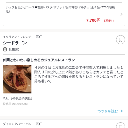
シェフおまかせコース◆前菜/パスタ/リゾット/お肉料理/ドルチェ<全８品>7700円(税
込)
7,700円
（税込）
イタリアン・フレンチ
瓦町
シードラゴン
瓦町駅
仲間とわいわい楽しめるカジュアルレストラン
４月の３日にお花見の二次会で仲間数人で利用しました１
階入り口の少し上に２階がありこちらはカフェと言ったと
ころです地下への階段を降りるとレストランになっていて
落ち着いて…
Yoko（40代後半/男性）
投稿日 2009/05/03
つづきを読む
ダイニングバー・バル
瓦町