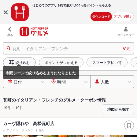
はじめてのアプリ予約で最大
1,000円分ポイントもらえる
ダウンロード
アプリで開く
戻る
マイメニュー
瓦町 イタリアン・フレンチ
変更
絞り込む
ポイントがつかえる
スマート支払い可
日付
時間
人数
瓦町のイタリアン・フレンチのグルメ・クーポン情報
19件 1-19件
地図から探す
カーヴ隠れや 高松瓦町店
イタリアン・フレンチ
瓦町