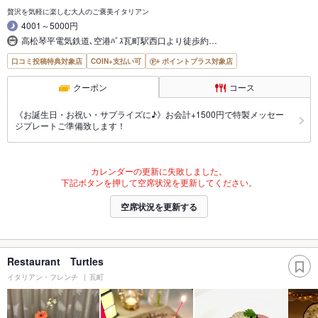
贅沢を気軽に楽しむ大人のご褒美イタリアン
4001～5000円
高松琴平電気鉄道､空港ﾊﾞｽ瓦町駅西口より徒歩約…
口コミ投稿特典対象店
COIN+支払い可
ポイントプラス対象店
クーポン
コース
《お誕生日・お祝い・サプライズに♪》お会計+1500円で特製メッセー
ジプレートご準備致します！
カレンダーの更新に失敗しました。
下記ボタンを押して空席状況を更新してください。
空席状況を更新する
Restaurant Turtles
イタリアン・フレンチ
瓦町