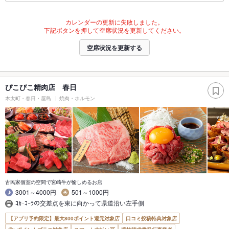
カレンダーの更新に失敗しました。
下記ボタンを押して空席状況を更新してください。
空席状況を更新する
ぴこぴこ精肉店 春日
木太町・春日・屋島
焼肉・ホルモン
古民家個室の空間で宮崎牛が愉しめるお店
3001～4000円
501～1000円
ｺｶ･ｺｰﾗの交差点を東に向かって県道沿い左手側
【アプリ予約限定】最大800ポイント還元対象店
口コミ投稿特典対象店