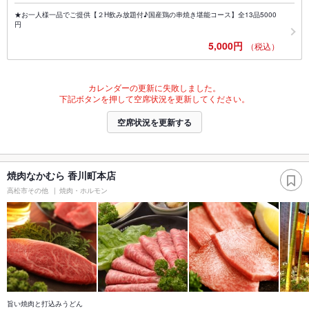
★お一人様一品でご提供【２H飲み放題付♪国産鶏の串焼き堪能コース】全13品5000
円
5,000円
（税込）
カレンダーの更新に失敗しました。
下記ボタンを押して空席状況を更新してください。
空席状況を更新する
焼肉なかむら 香川町本店
高松市その他
焼肉・ホルモン
旨い焼肉と打込みうどん