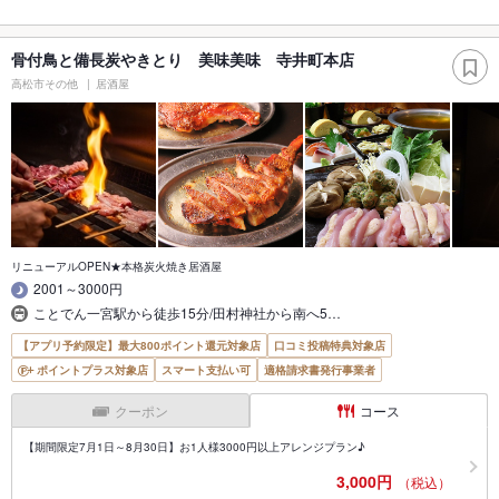
骨付鳥と備長炭やきとり 美味美味 寺井町本店
高松市その他
居酒屋
リニューアルOPEN★本格炭火焼き居酒屋
2001～3000円
ことでん一宮駅から徒歩15分/田村神社から南へ5…
【アプリ予約限定】最大800ポイント還元対象店
口コミ投稿特典対象店
ポイントプラス対象店
スマート支払い可
適格請求書発行事業者
クーポン
コース
【期間限定7月1日～8月30日】お1人様3000円以上アレンジプラン♪
3,000円
（税込）