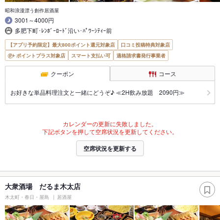
昭和浪漫漂う創作居酒屋
3001～4000円
多肥下町･ﾚﾝﾎﾞｰﾛｰﾄﾞ沿い･ﾊﾟﾜｰｼﾃｨｰ前
【アプリ予約限定】最大800ポイント還元対象店
口コミ投稿特典対象店
ポイントプラス対象店
スマート支払い可
適格請求書発行事業者
クーポン
コース
お好きな単品料理注文と一緒にどうぞ♪ ≪2H飲み放題 2090円≫
カレンダーの更新に失敗しました。
下記ボタンを押して空席状況を更新してください。
空席状況を更新する
大衆酒場 だるま木太店
木太町・春日・屋島
居酒屋