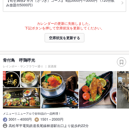
【旬を満喫♪ 早月（さつき）コース】 9品3500円⇒3000円 《120分飲
み放題付5000円》
カレンダーの更新に失敗しました。
下記ボタンを押して空席状況を更新してください。
空席状況を更新する
骨付鳥 呼鶏呼光
レインボー・サンフラワー通り
居酒屋
メニューリニューアルで全50品の一品料理！
3001～4000円
1501～2000円
高松琴平電気鉄道長尾線林道駅出口より徒歩約22分