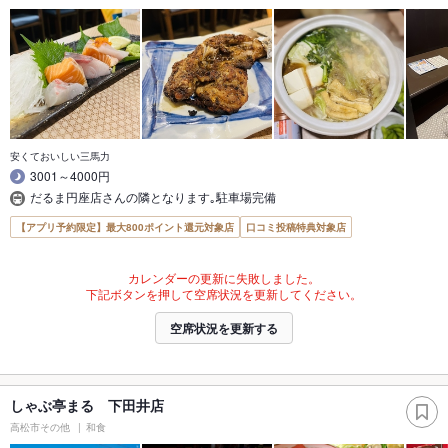
安くておいしい三馬力
3001～4000円
だるま円座店さんの隣となります｡駐車場完備
【アプリ予約限定】最大800ポイント還元対象店
口コミ投稿特典対象店
カレンダーの更新に失敗しました。
下記ボタンを押して空席状況を更新してください。
空席状況を更新する
しゃぶ亭まる 下田井店
高松市その他
和食