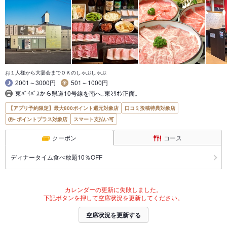
お１人様から大宴会までＯＫのしゃぶしゃぶ
2001～3000円
501～1000円
東ﾊﾞｲﾊﾟｽから県道10号線を南へ｡東ﾐﾘｵﾝ正面｡
【アプリ予約限定】最大800ポイント還元対象店
口コミ投稿特典対象店
ポイントプラス対象店
スマート支払い可
クーポン
コース
ディナータイム食べ放題10％OFF
カレンダーの更新に失敗しました。
下記ボタンを押して空席状況を更新してください。
空席状況を更新する