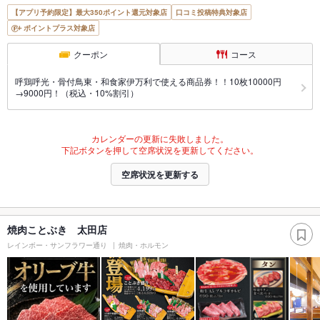
【アプリ予約限定】最大350ポイント還元対象店
口コミ投稿特典対象店
ポイントプラス対象店
クーポン
コース
呼鶏呼光・骨付鳥東・和食家伊万利で使える商品券！！10枚10000円
→9000円！（税込・10%割引）
カレンダーの更新に失敗しました。
下記ボタンを押して空席状況を更新してください。
空席状況を更新する
焼肉ことぶき 太田店
レインボー・サンフラワー通り
焼肉・ホルモン