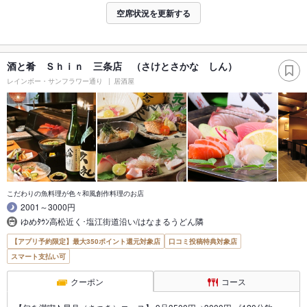
空席状況を更新する
酒と肴 Ｓｈｉｎ 三条店 （さけとさかな しん）
レインボー・サンフラワー通り
居酒屋
こだわりの魚料理が色々和風創作料理のお店
2001～3000円
ゆめﾀｳﾝ高松近く･塩江街道沿い/はなまるうどん隣
【アプリ予約限定】最大350ポイント還元対象店
口コミ投稿特典対象店
スマート支払い可
クーポン
コース