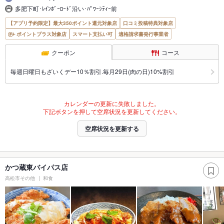
多肥下町･ﾚｲﾝﾎﾞｰﾛｰﾄﾞ沿い･ﾊﾟﾜｰｼﾃｨｰ前
【アプリ予約限定】最大350ポイント還元対象店
口コミ投稿特典対象店
ポイントプラス対象店
スマート支払い可
適格請求書発行事業者
クーポン
コース
毎週日曜日もざいくデー10％割引.毎月29日(肉の日)10%割引
カレンダーの更新に失敗しました。
下記ボタンを押して空席状況を更新してください。
空席状況を更新する
かつ蔵東バイパス店
高松市その他
和食