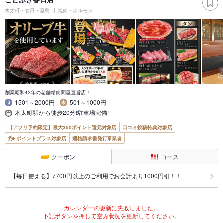
木太町・春日・屋島
焼肉・ホルモン
創業昭和42年の老舗精肉問屋直営店！
1501～2000円
501～1000円
木太町駅から徒歩20分!駐車場完備!
【アプリ予約限定】最大350ポイント還元対象店
口コミ投稿特典対象店
ポイントプラス対象店
適格請求書発行事業者
クーポン
コース
【毎日使える】7700円以上のご利用でお会計より1000円引！！
カレンダーの更新に失敗しました。
下記ボタンを押して空席状況を更新してください。