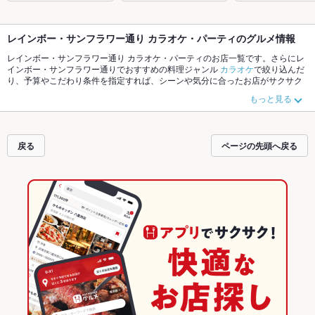
レインボー・サンフラワー通り カラオケ・パーティのグルメ情報
レインボー・サンフラワー通り カラオケ・パーティのお店一覧です。さらにレ
インボー・サンフラワー通りでおすすめの料理ジャンル
カラオケ
で絞り込んだ
り、予算やこだわり条件を指定すれば、シーンや気分に合ったお店がサクサク
探せます。ホットペッパーグルメなら、お得なクーポンはもちろん、こだわり
もっと見る
メニューや季節のおすすめ料理など、お店の最新情報をご紹介しているので安
心！24時間使える簡単便利なネット予約が使えるお店も拡大中です。友達どう
しの飲み会にも、会社の宴会にも、デートやパーティーにもお得に便利にホッ
トペッパーグルメをご利用ください。
戻る
ページの先頭へ戻る