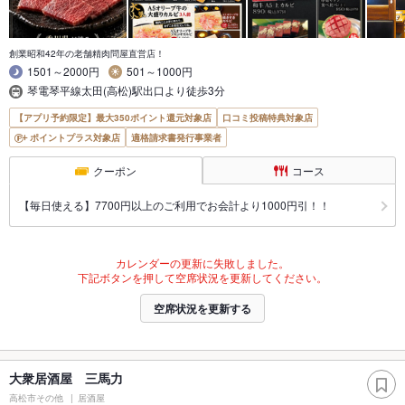
創業昭和42年の老舗精肉問屋直営店！
1501～2000円
501～1000円
琴電琴平線太田(高松)駅出口より徒歩3分
【アプリ予約限定】最大350ポイント還元対象店
口コミ投稿特典対象店
ポイントプラス対象店
適格請求書発行事業者
クーポン
コース
【毎日使える】7700円以上のご利用でお会計より1000円引！！
カレンダーの更新に失敗しました。
下記ボタンを押して空席状況を更新してください。
空席状況を更新する
大衆居酒屋 三馬力
高松市その他
居酒屋