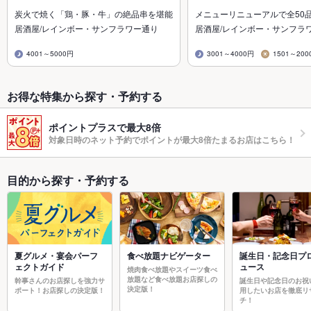
炭火で焼く「鶏・豚・牛」の絶品串を堪能
メニューリニューアルで全50
居酒屋/レインボー・サンフラワー通り
居酒屋/レインボー・サンフラ
4001～5000円
3001～4000円
1501～200
お得な特集から探す・予約する
ポイントプラスで最大8倍
対象日時のネット予約でポイントが最大8倍たまるお店はこちら！
目的から探す・予約する
夏グルメ・宴会パーフ
食べ放題ナビゲーター
誕生日・記念日プ
ェクトガイド
ュース
焼肉食べ放題やスイーツ食べ
放題など食べ放題お店探しの
幹事さんのお店探しを強力サ
誕生日や記念日のお祝
決定版！
ポート！お店探しの決定版！
用したいお店を徹底リ
チ！