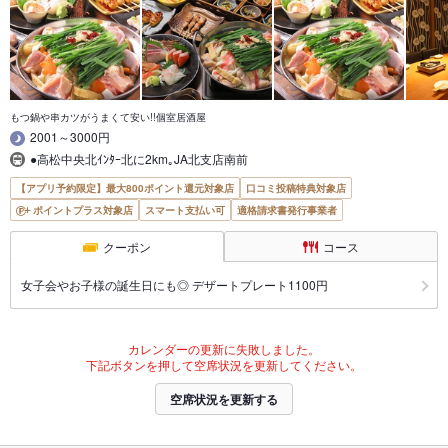
もつ鍋や串カツがうまくて安い!!個室居酒屋
2001～3000円
●高松中央北ｲﾝﾀｰ北に2km｡JA北支店南前
【アプリ予約限定】最大800ポイント還元対象店
口コミ投稿特典対象店
ポイントプラス対象店
スマート支払い可
適格請求書発行事業者
クーポン
コース
女子会やお子様の誕生日にも◎ デザートプレート1100円
カレンダーの更新に失敗しました。
下記ボタンを押して空席状況を更新してください。
空席状況を更新する