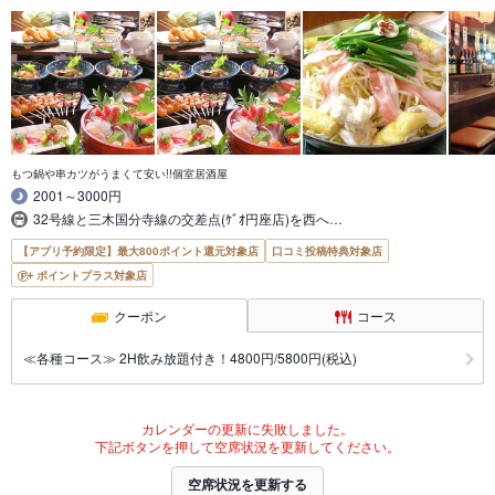
もつ鍋や串カツがうまくて安い!!個室居酒屋
2001～3000円
32号線と三木国分寺線の交差点(ｹﾞｵ円座店)を西へ…
【アプリ予約限定】最大800ポイント還元対象店
口コミ投稿特典対象店
ポイントプラス対象店
クーポン
コース
≪各種コース≫ 2H飲み放題付き！4800円/5800円(税込)
カレンダーの更新に失敗しました。
下記ボタンを押して空席状況を更新してください。
空席状況を更新する