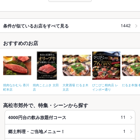
1442
条件が似ているお店をすべて見る
おすすめのお店
焼肉なかむら 香川
焼肉ことぶき 太田
大衆酒場 だるま木
ぴこぴこ精肉店 レ
だるま本舗 
町本店
店
太店
インボー通り
高松市郊外で、特集・シーンから探す
11
4000円台の飲み放題付コース
1
郷土料理・ご当地メニュー！