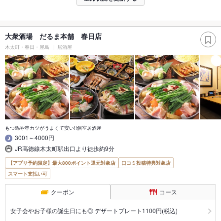
大衆酒場 だるま本舗 春日店
木太町・春日・屋島
居酒屋
もつ鍋や串カツがうまくて安い!!個室居酒屋
3001～4000円
JR高徳線木太町駅出口より徒歩約9分
【アプリ予約限定】最大800ポイント還元対象店
口コミ投稿特典対象店
スマート支払い可
クーポン
コース
女子会やお子様の誕生日にも◎ デザートプレート1100円(税込)