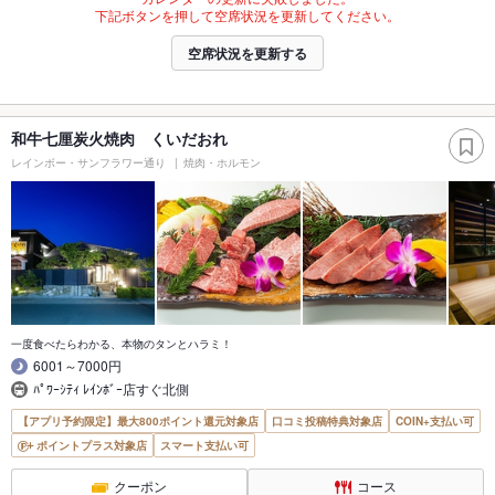
下記ボタンを押して空席状況を更新してください。
空席状況を更新する
和牛七厘炭火焼肉 くいだおれ
レインボー・サンフラワー通り
焼肉・ホルモン
一度食べたらわかる、本物のタンとハラミ！
6001～7000円
ﾊﾟﾜｰｼﾃｨ ﾚｲﾝﾎﾞｰ店すぐ北側
【アプリ予約限定】最大800ポイント還元対象店
口コミ投稿特典対象店
COIN+支払い可
ポイントプラス対象店
スマート支払い可
クーポン
コース