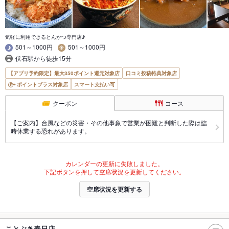
気軽に利用できるとんかつ専門店♪
501～1000円
501～1000円
伏石駅から徒歩15分
【アプリ予約限定】最大350ポイント還元対象店
口コミ投稿特典対象店
ポイントプラス対象店
スマート支払い可
クーポン
コース
【ご案内】台風などの災害・その他事象で営業が困難と判断した際は臨
時休業する恐れがあります。
カレンダーの更新に失敗しました。
下記ボタンを押して空席状況を更新してください。
空席状況を更新する
ことぶき春日店