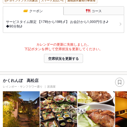
ポイントプラス対象店
スマート支払い可
適格請求書発行事業者
クーポン
コース
サービスタイム限定 【17時から19時〆】 お会計から1,000円引き♪
◆90分制♪
カレンダーの更新に失敗しました。
下記ボタンを押して空席状況を更新してください。
空席状況を更新する
かくれんぼ 高松店
レインボー・サンフラワー通り
居酒屋