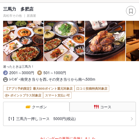
三馬力 多肥店
高松市その他
居酒屋
迷ったときは三馬力！
2001～3000円
501～1000円
ﾚｲﾝﾎﾞｰ南突き当りを西､その突き当りから南へ500m
【アプリ予約限定】最大800ポイント還元対象店
口コミ投稿特典対象店
ポイントプラス対象店
スマート支払い可
クーポン
コース
【1】三馬力一押しコース 5000円(税込)
カレンダーの更新に失敗しました。