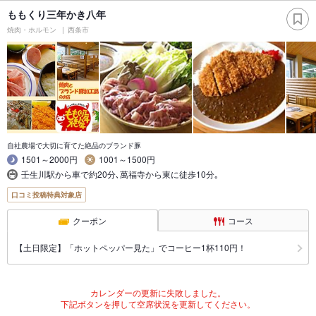
ももくり三年かき八年
焼肉・ホルモン
西条市
自社農場で大切に育てた絶品のブランド豚
1501～2000円
1001～1500円
壬生川駅から車で約20分､萬福寺から東に徒歩10分｡
口コミ投稿特典対象店
クーポン
コース
【土日限定】「ホットペッパー見た」でコーヒー1杯110円！
カレンダーの更新に失敗しました。
下記ボタンを押して空席状況を更新してください。