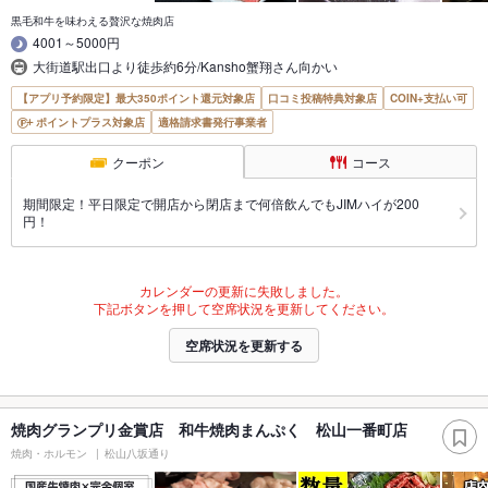
黒毛和牛を味わえる贅沢な焼肉店
4001～5000円
大街道駅出口より徒歩約6分/Kansho蟹翔さん向かい
【アプリ予約限定】最大350ポイント還元対象店
口コミ投稿特典対象店
COIN+支払い可
ポイントプラス対象店
適格請求書発行事業者
クーポン
コース
期間限定！平日限定で開店から閉店まで何倍飲んでもJIMハイが200
円！
カレンダーの更新に失敗しました。
下記ボタンを押して空席状況を更新してください。
空席状況を更新する
焼肉グランプリ金賞店 和牛焼肉まんぷく 松山一番町店
焼肉・ホルモン
松山八坂通り