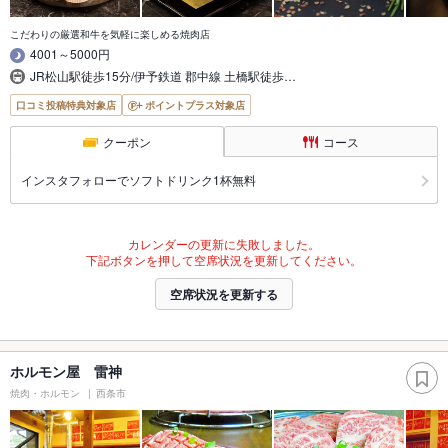
こだわりの厳選和牛を気軽に楽しめる焼肉店
4001～5000円
JR松山駅徒歩15分/伊予鉄道 郡中線 土橋駅徒歩…
口コミ投稿特典対象店
ポイントプラス対象店
クーポン
コース
インスタフォローでソフトドリンク1杯無料
カレンダーの更新に失敗しました。
下記ボタンを押して空席状況を更新してください。
空席状況を更新する
ホルモン屋 雷神
焼肉・ホルモン
西条市