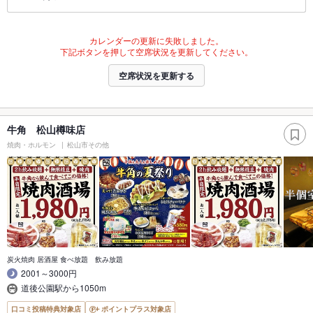
カレンダーの更新に失敗しました。
下記ボタンを押して空席状況を更新してください。
空席状況を更新する
牛角 松山樽味店
焼肉・ホルモン
松山市その他
炭火焼肉 居酒屋 食べ放題 飲み放題
2001～3000円
道後公園駅から1050m
口コミ投稿特典対象店
ポイントプラス対象店