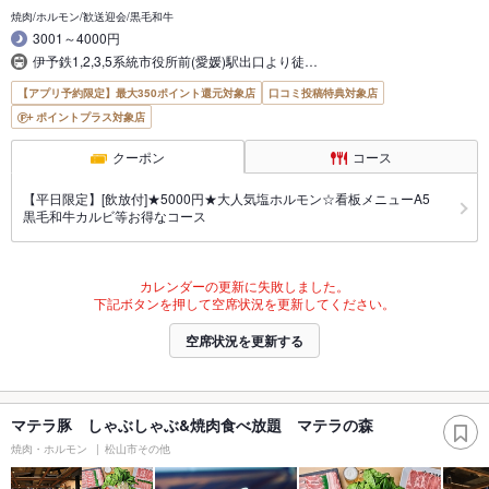
焼肉/ホルモン/歓送迎会/黒毛和牛
3001～4000円
伊予鉄1,2,3,5系統市役所前(愛媛)駅出口より徒…
【アプリ予約限定】最大350ポイント還元対象店
口コミ投稿特典対象店
ポイントプラス対象店
クーポン
コース
【平日限定】[飲放付]★5000円★大人気塩ホルモン☆看板メニューA5
黒毛和牛カルビ等お得なコース
カレンダーの更新に失敗しました。
下記ボタンを押して空席状況を更新してください。
空席状況を更新する
マテラ豚 しゃぶしゃぶ&焼肉食べ放題 マテラの森
焼肉・ホルモン
松山市その他