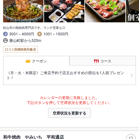
松山市の鶏焼肉専門店です。ランチ営業も◎
3001～4000円
1001～1500円
勝山町駅から525m
口コミ投稿特典対象店
クーポン
コース
《月・火・木限定》ご来店予約で店主おすすめの部位を1人前プレゼン
ト！
カレンダーの更新に失敗しました。
下記ボタンを押して空席状況を更新してください。
空席状況を更新する
和牛焼肉 やみいち 平和通店