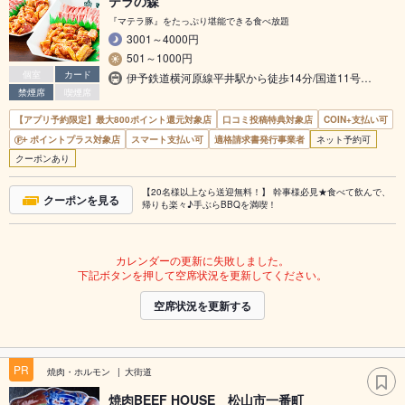
テラの森
『マテラ豚』をたっぷり堪能できる食べ放題
3001～4000円
501～1000円
個室
カード
伊予鉄道横河原線平井駅から徒歩14分/国道11号…
禁煙席
喫煙席
【アプリ予約限定】最大800ポイント還元対象店
口コミ投稿特典対象店
COIN+支払い可
ポイントプラス対象店
スマート支払い可
適格請求書発行事業者
ネット予約可
クーポンあり
【20名様以上なら送迎無料！】 幹事様必見★食べて飲んで、
クーポンを見る
帰りも楽々♪手ぶらBBQを満喫！
カレンダーの更新に失敗しました。
下記ボタンを押して空席状況を更新してください。
空席状況を更新する
PR
焼肉・ホルモン
大街道
焼肉BEEF HOUSE 松山市一番町