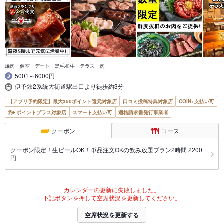
焼肉 個室 デート 黒毛和牛 テラス 肉
5001～6000円
伊予鉄2系統大街道駅出口より徒歩約3分
【アプリ予約限定】最大350ポイント還元対象店
口コミ投稿特典対象店
COIN+支払い可
ポイントプラス対象店
スマート支払い可
適格請求書発行事業者
クーポン
コース
クーポン限定！生ビールOK！単品注文OKの飲み放題プラン2時間 2200
円
カレンダーの更新に失敗しました。
下記ボタンを押して空席状況を更新してください。
空席状況を更新する