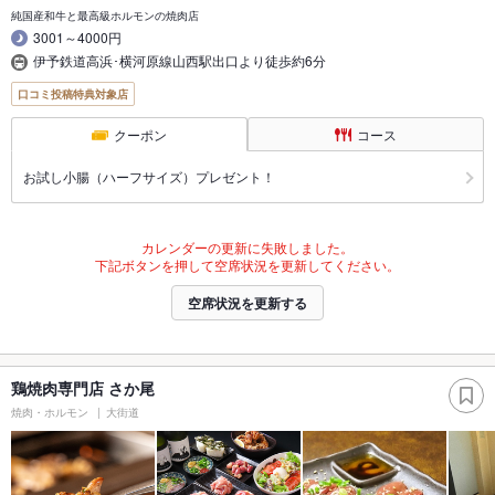
純国産和牛と最高級ホルモンの焼肉店
3001～4000円
伊予鉄道高浜･横河原線山西駅出口より徒歩約6分
口コミ投稿特典対象店
クーポン
コース
お試し小腸（ハーフサイズ）プレゼント！
カレンダーの更新に失敗しました。
下記ボタンを押して空席状況を更新してください。
空席状況を更新する
鶏焼肉専門店 さか尾
焼肉・ホルモン
大街道