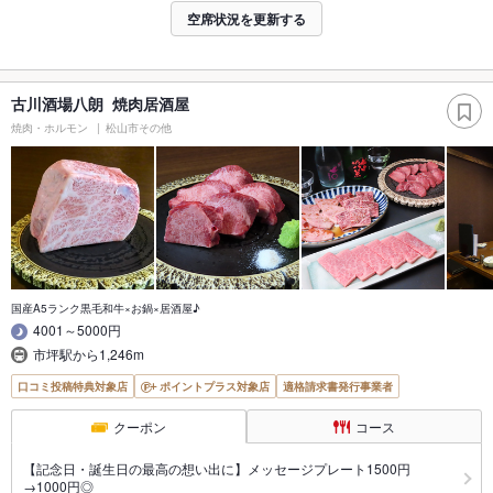
空席状況を更新する
古川酒場八朗 焼肉居酒屋
焼肉・ホルモン
松山市その他
国産A5ランク黒毛和牛×お鍋×居酒屋♪
4001～5000円
市坪駅から1,246m
口コミ投稿特典対象店
ポイントプラス対象店
適格請求書発行事業者
クーポン
コース
【記念日・誕生日の最高の想い出に】メッセージプレート1500円
→1000円◎