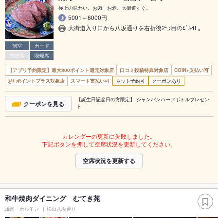
極上の味わい。お肉、お酒。大街道すぐ。
5001～6000円
大街道入り口から八坂通りを右折後2つ目のﾋﾞﾙ4F｡
個室
カード
禁煙席
喫煙席
【アプリ予約限定】最大800ポイント還元対象店
口コミ投稿特典対象店
COIN+支払い可
ポイントプラス対象店
スマート支払い可
ネット予約可
クーポンあり
【誕生日記念日の方限定】 シャンパンハーフボトルプレゼン
クーポンを見る
ト
カレンダーの更新に失敗しました。
下記ボタンを押して空席状況を更新してください。
空席状況を更新する
和牛焼肉ダイニング むてき苑
焼肉・ホルモン
松山八坂通り