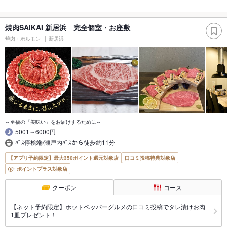
焼肉SAIKAI 新居浜 完全個室・お座敷
焼肉・ホルモン
新居浜
～至福の「美味い」をお届けするために～
5001～6000円
ﾊﾞｽ停桧端/瀬戸内ﾊﾞｽから徒歩約11分
【アプリ予約限定】最大350ポイント還元対象店
口コミ投稿特典対象店
ポイントプラス対象店
クーポン
コース
【ネット予約限定】ホットペッパーグルメの口コミ投稿でタレ漬けお肉
1皿プレゼント！