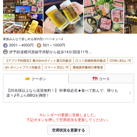
家族みんなで楽しめる屋内型バーベキュー♪
3001～4000円
501～1000円
伊予鉄道横河原線平井駅から徒歩14分/国道11号…
【アプリ予約限定】最大800ポイント還元対象店
口コミ投稿特典対象店
COIN+支払い可
ポイントプラス対象店
スマート支払い可
適格請求書発行事業者
クーポン
コース
【20名様以上なら送迎無料！】 幹事様必見★食べて飲んで、帰りも
楽々♪手ぶらBBQを満喫！
カレンダーの更新に失敗しました。
下記ボタンを押して空席状況を更新してください。
空席状況を更新する