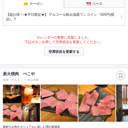
クーポン
コース
【超お得！/★平日限定★】 アルコール飲み放題ワンコイン「500円(税
込)」!!
カレンダーの更新に失敗しました。
下記ボタンを押して空席状況を更新してください。
空席状況を更新する
炭火焼肉 べこや
焼肉・ホルモン
松山市駅
新鮮なお肉をカジュアルに楽しむ隠れ家個室