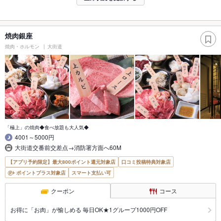
焼肉銀座
焼肉・ホルモン
大街道
「極上」の焼肉◆食べ放題も大人気◆
4001～5000円
大街道交番前交差点→消防署方面へ60M
【アプリ予約限定】最大800ポイント還元対象店
口コミ投稿特典対象店
ポイントプラス対象店
スマート支払い可
クーポン
コース
お得に「お肉」が愉しめる 毎日OK★1グループ1000円OFF