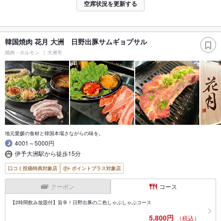
空席状況を更新する
韓国焼肉 花月 大洲 日野出豚サムギョプサル
焼肉・ホルモン
大洲市
地元愛媛の食材と韓国本場さながらの味を。
4001～5000円
伊予大洲駅から徒歩15分
口コミ投稿特典対象店
ポイントプラス対象店
クーポン
コース
【2時間飲み放題付】旨辛！日野出豚の二色しゃぶしゃぶコース
5,800円
（税込）