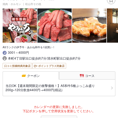
焼肉・ホルモン
松山市その他
A5ランクの伊予牛・あかね和牛を1頭買い！
3001～4000円
本町4丁目駅出口徒歩約7分/清水町駅出口徒歩約7分
口コミ投稿特典対象店
ポイントプラス対象店
クーポン
コース
当日OK【週末期間限定の衝撃価格！】A5和牛5種ぶっこみ盛り
200g×120分飲放4400円→4000円(税込)
カレンダーの更新に失敗しました。
下記ボタンを押して空席状況を更新してください。