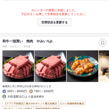
カレンダーの更新に失敗しました。
下記ボタンを押して空席状況を更新してください。
空席状況を更新する
和牛一頭買い 焼肉 やみいちjr.
焼肉・ホルモン
大街道
厳選肉と共に特別な日を彩る美味のひととき
5001～6000円
1501～2000円
大街道駅出口より徒歩約8分
【アプリ予約限定】最大350ポイント還元対象店
口コミ投稿特典対象店
ポイントプラス対象店
適格請求書発行事業者