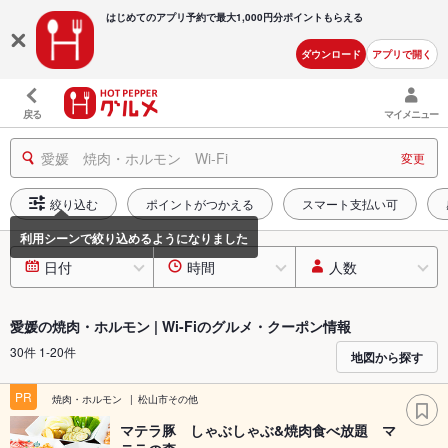
はじめてのアプリ予約で最大
1,000円分ポイントもらえる
ダウンロード
アプリで開く
戻る
マイメニュー
愛媛 焼肉・ホルモン Wi-Fi
変更
絞り込む
ポイントがつかえる
スマート支払い可
日付
時間
人数
愛媛の焼肉・ホルモン | Wi-Fiのグルメ・クーポン情報
30件 1-20件
地図から探す
PR
焼肉・ホルモン
松山市その他
マテラ豚 しゃぶしゃぶ&焼肉食べ放題 マ