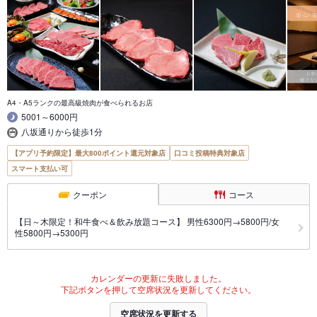
A4・A5ランクの最高級焼肉が食べられるお店
5001～6000円
八坂通りから徒歩1分
【アプリ予約限定】最大800ポイント還元対象店
口コミ投稿特典対象店
スマート支払い可
クーポン
コース
【日～木限定！和牛食べ＆飲み放題コース】 男性6300円→5800円/女
性5800円→5300円
カレンダーの更新に失敗しました。
下記ボタンを押して空席状況を更新してください。
空席状況を更新する