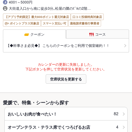
4001～5000円
大街道入口から南に徒歩3分｡松屋の隣のﾋﾞﾙの2階…
【アプリ予約限定】最大800ポイント還元対象店
口コミ投稿特典対象店
ポイントプラス対象店
スマート支払い可
適格請求書発行事業者
クーポン
コース
【◆幹事さま必見◆】 こちらのクーポンをご利用で個室確約！！
カレンダーの更新に失敗しました。
下記ボタンを押して空席状況を更新してください。
空席状況を更新する
愛媛で、特集・シーンから探す
82
おいしいお肉が食べたい！
4
オープンテラス・テラス席でくつろげるお店