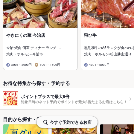
やきにくの蔵 今治店
飛び牛
今治 焼肉 個室 ディナー ランチ …
黒毛和牛のA5ランクが食べれ
焼肉・ホルモン/今治市
焼肉・ホルモン/松山勝山通り
2001～3000円
1001～1500円
4001～5000円
お得な特集から探す・予約する
ポイントプラスで最大8倍
対象日時のネット予約でポイントが最大8倍たまるお店はこちら！
目的から探す・予約する
今すぐ予約できるお店