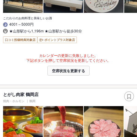
こだわりのお肉料理と美味しいお酒
4001～5000円
★山形駅から1,196m ★山形駅から徒歩30分
口コミ投稿特典対象店
ポイントプラス対象店
カレンダーの更新に失敗しました。
下記ボタンを押して空席状況を更新してください。
空席状況を更新する
とがし肉家 鶴岡店
焼肉・ホルモン
鶴岡