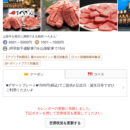
山形牛を贅沢に満喫できる焼肉”べろきん”
4001～5000円
1001～1500円
JR羽前千歳駅車7分/山形駅車で15分
【アプリ予約限定】最大350ポイント還元対象店
口コミ投稿特典対象店
ポイントプラス対象店
クーポン
コース
■デザートプレート■1500円(税込)でご提供♪ 記念日・誕生日等でぜひ
ご利用ください♪
カレンダーの更新に失敗しました。
下記ボタンを押して空席状況を更新してください。
空席状況を更新する