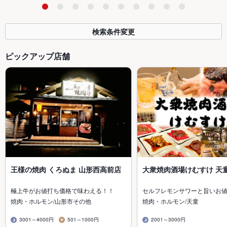
検索条件変更
ピックアップ店舗
王様の焼肉 くろぬま 山形西高前店
大衆焼肉酒場けむすけ 天
極上牛がお値打ち価格で味わえる！！
セルフレモンサワーと旨いお
焼肉・ホルモン/山形市その他
焼肉・ホルモン/天童
3001～4000円
501～1000円
2001～3000円