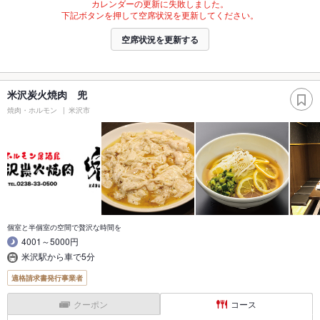
カレンダーの更新に失敗しました。
下記ボタンを押して空席状況を更新してください。
空席状況を更新する
米沢炭火焼肉 兜
焼肉・ホルモン
米沢市
個室と半個室の空間で贅沢な時間を
4001～5000円
米沢駅から車で5分
適格請求書発行事業者
クーポン
コース