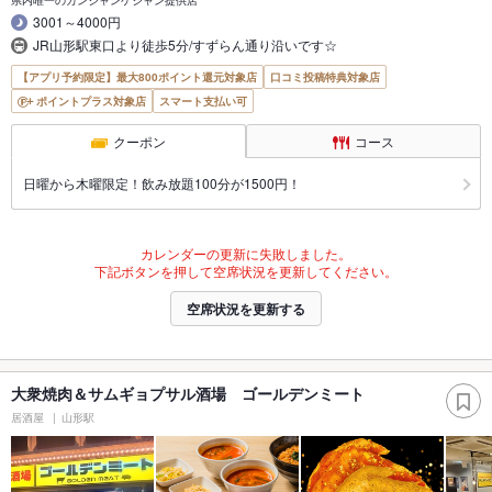
3001～4000円
JR山形駅東口より徒歩5分/すずらん通り沿いです☆
【アプリ予約限定】最大800ポイント還元対象店
口コミ投稿特典対象店
ポイントプラス対象店
スマート支払い可
クーポン
コース
日曜から木曜限定！飲み放題100分が1500円！
カレンダーの更新に失敗しました。
下記ボタンを押して空席状況を更新してください。
空席状況を更新する
大衆焼肉＆サムギョプサル酒場 ゴールデンミート
居酒屋
山形駅