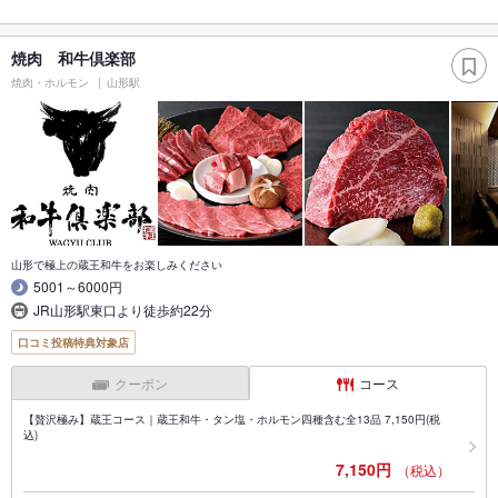
焼肉 和牛倶楽部
焼肉・ホルモン
山形駅
山形で極上の蔵王和牛をお楽しみください
5001～6000円
JR山形駅東口より徒歩約22分
口コミ投稿特典対象店
クーポン
コース
【贅沢極み】蔵王コース｜蔵王和牛・タン塩・ホルモン四種含む全13品 7,150円(税
込)
7,150円
（税込）