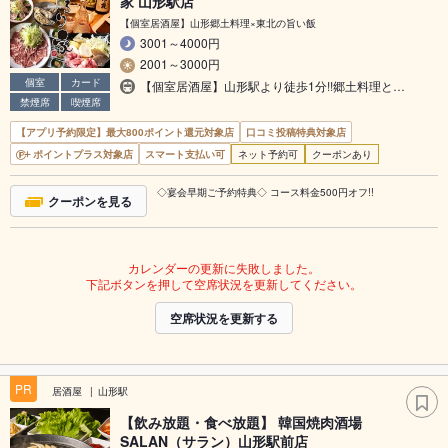
家 山形駅店
【個室居酒屋】山形郷土料理×東北の旨い飯
3001～4000円
2001～3000円
個室
カード
【個室居酒屋】山形駅より徒歩1分!!郷土料理と…
禁煙席
喫煙席
【アプリ予約限定】最大800ポイント還元対象店
口コミ投稿特典対象店
ポイントプラス対象店
スマート支払い可
ネット予約可
クーポンあり
◇宴会早期ご予約特典◇ コース料金500円オフ!!
クーポンを見る
カレンダーの更新に失敗しました。
下記ボタンを押して空席状況を更新してください。
空席状況を更新する
PR
居酒屋
山形駅
【飲み放題・食べ放題】 韓国焼肉酒場
SALAN（サラン）山形駅前店