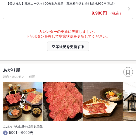
【贅沢極み】蔵王コース＋100分飲み放題｜蔵王和牛含む全13品 9,900円(税込)
9,900円
（税込）
カレンダーの更新に失敗しました。
下記ボタンを押して空席状況を更新してください。
空席状況を更新する
あがり屋
焼肉・ホルモン
鶴岡
こだわりの山形牛焼肉を堪能！
5001～6000円