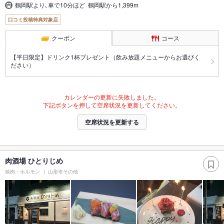
鶴岡駅より､車で10分ほど 鶴岡駅から1,399m
口コミ投稿特典対象店
クーポン
コース
【平日限定】ドリンク1杯プレゼント（飲み放題メニューからお選びく
ださい）
カレンダーの更新に失敗しました。
下記ボタンを押して空席状況を更新してください。
空席状況を更新する
肉酒場 ひとりじめ
焼肉・ホルモン
山形市その他