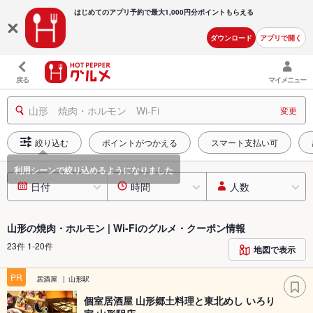
はじめてのアプリ予約で最大
1,000円分ポイントもらえる
ダウンロード
アプリで開く
戻る
マイメニュー
山形 焼肉・ホルモン Wi-Fi
変更
絞り込む
ポイントがつかえる
スマート支払い可
日付
時間
人数
山形の焼肉・ホルモン | Wi-Fiのグルメ・クーポン情報
23件 1-20件
地図で表示
PR
居酒屋
山形駅
個室居酒屋 山形郷土料理と東北めし いろり