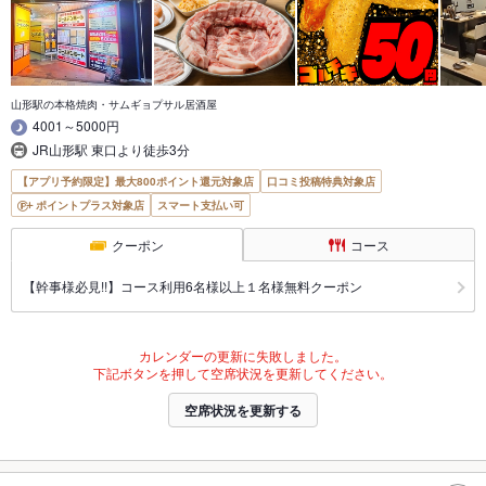
山形駅の本格焼肉・サムギョプサル居酒屋
4001～5000円
JR山形駅 東口より徒歩3分
【アプリ予約限定】最大800ポイント還元対象店
口コミ投稿特典対象店
ポイントプラス対象店
スマート支払い可
クーポン
コース
【幹事様必見!!】コース利用6名様以上１名様無料クーポン
カレンダーの更新に失敗しました。
下記ボタンを押して空席状況を更新してください。
空席状況を更新する