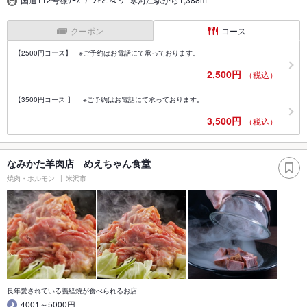
クーポン
コース
【2500円コース】 ※ご予約はお電話にて承っております。
2,500円
（税込）
【3500円コース 】 ※ご予約はお電話にて承っております。
3,500円
（税込）
なみかた羊肉店 めえちゃん食堂
焼肉・ホルモン
米沢市
長年愛されている義経焼が食べられるお店
4001～5000円