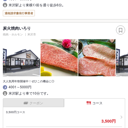
米沢駅より東横ｲﾝ前を通り徒歩6分｡
適格請求書発行事業者
炭火焼肉いろり
焼肉・ホルモン
米沢市
大人気周年祭開催中！ぜひこの機会に◎
4001～5000円
米沢駅より車で10分です｡
クーポン
コース
3,500円コース
3,500円