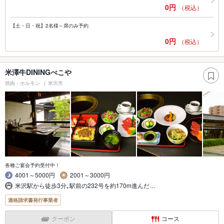
0円
（税込）
【土・日・祝】2名様～席のみ予約
0円
（税込）
米澤牛DININGべこや
焼肉・ホルモン
米沢市
各種ご宴会予約受付中！
4001～5000円
2001～3000円
米沢駅から徒歩3分｡駅前の232号を約170m進んだ…
適格請求書発行事業者
クーポン
コース