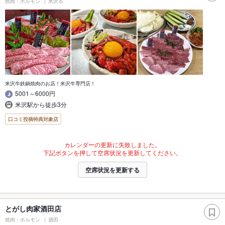
焼肉・ホルモン
米沢市
米沢牛鉄鍋焼肉のお店！米沢牛専門店！
5001～6000円
米沢駅から徒歩3分
口コミ投稿特典対象店
カレンダーの更新に失敗しました。
下記ボタンを押して空席状況を更新してください。
空席状況を更新する
とがし肉家酒田店
焼肉・ホルモン
酒田