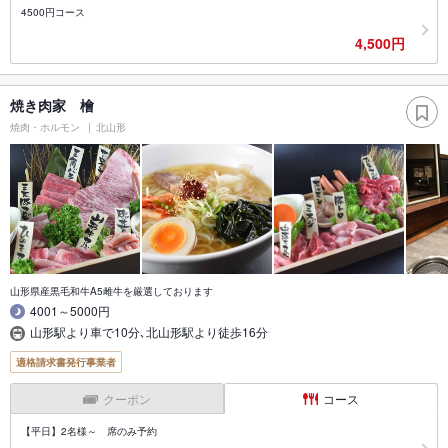
4500円コース
4,500円
焼き肉家 檜
焼肉・ホルモン
北山形
山形県産黒毛和牛A5雌牛を厳選しております
4001～5000円
山形駅より車で10分､北山形駅より徒歩16分
適格請求書発行事業者
クーポン
コース
【平日】2名様～ 席のみ予約