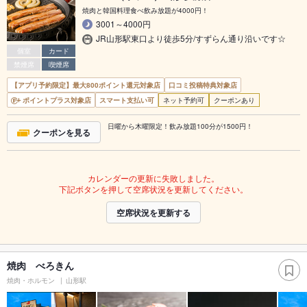
焼肉と韓国料理食べ飲み放題が4000円！
3001～4000円
JR山形駅東口より徒歩5分/すずらん通り沿いです☆
個室
カード
禁煙席
喫煙席
【アプリ予約限定】最大800ポイント還元対象店
口コミ投稿特典対象店
ポイントプラス対象店
スマート支払い可
ネット予約可
クーポンあり
日曜から木曜限定！飲み放題100分が1500円！
クーポンを見る
カレンダーの更新に失敗しました。
下記ボタンを押して空席状況を更新してください。
空席状況を更新する
焼肉 べろきん
焼肉・ホルモン
山形駅