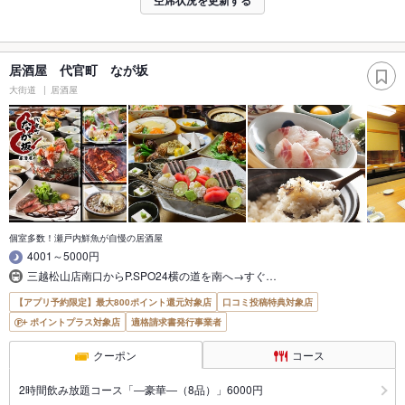
空席状況を更新する
居酒屋 代官町 なが坂
大街道
居酒屋
個室多数！瀬戸内鮮魚が自慢の居酒屋
4001～5000円
三越松山店南口からP.SPO24横の道を南へ→すぐ…
【アプリ予約限定】最大800ポイント還元対象店
口コミ投稿特典対象店
ポイントプラス対象店
適格請求書発行事業者
クーポン
コース
2時間飲み放題コース「―豪華―（8品）」6000円