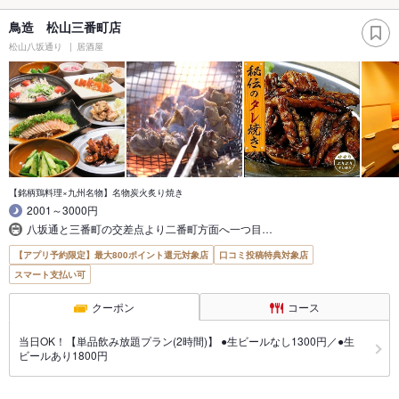
鳥造 松山三番町店
松山八坂通り
居酒屋
【銘柄鶏料理×九州名物】名物炭火炙り焼き
2001～3000円
八坂通と三番町の交差点より二番町方面へ一つ目…
【アプリ予約限定】最大800ポイント還元対象店
口コミ投稿特典対象店
スマート支払い可
クーポン
コース
当日OK！【単品飲み放題プラン(2時間)】 ●生ビールなし1300円／●生
ビールあり1800円