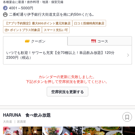
各種宴会に最適！創作料理・地酒・個室完備
4001～5000円
二番町通り伊予銀行大街道支店を南に約50mくだる｡
【アプリ予約限定】最大800ポイント還元対象店
口コミ投稿特典対象店
ポイントプラス対象店
スマート支払い可
クーポン
コース
いつでも歓迎！サワーも充実【全70種以上！単品飲み放題】120分
2300円（税込）
カレンダーの更新に失敗しました。
下記ボタンを押して空席状況を更新してください。
空席状況を更新する
HARUNA 食べ飲み放題
大街道
居酒屋