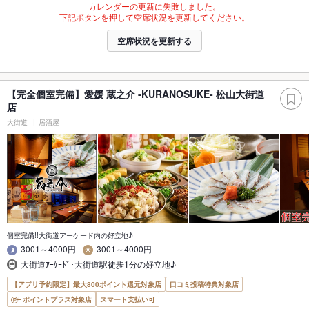
カレンダーの更新に失敗しました。
下記ボタンを押して空席状況を更新してください。
空席状況を更新する
【完全個室完備】愛媛 蔵之介 -KURANOSUKE- 松山大街道
店
大街道
居酒屋
個室完備!!大街道アーケード内の好立地♪
3001～4000円
3001～4000円
大街道ｱｰｹｰﾄﾞ･大街道駅徒歩1分の好立地♪
【アプリ予約限定】最大800ポイント還元対象店
口コミ投稿特典対象店
ポイントプラス対象店
スマート支払い可