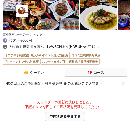
完全個室×オーダーバイキング
4001～5000円
大街道を銀天街方面へ→LAWSONを左(HARUNAが目印…
【アプリ予約限定】最大800ポイント還元対象店
口コミ投稿特典対象店
ポイントプラス対象店
スマート支払い可
適格請求書発行事業者
クーポン
コース
40名以上のご予約限定～幹事様必見!!飲み放題込み７大特典～
カレンダーの更新に失敗しました。
下記ボタンを押して空席状況を更新してください。
空席状況を更新する