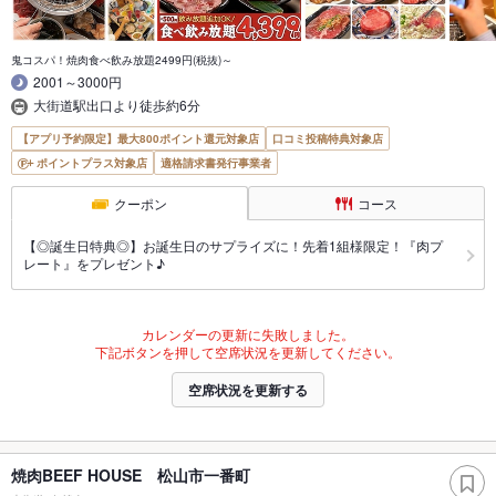
鬼コスパ！焼肉食べ飲み放題2499円(税抜)～
2001～3000円
大街道駅出口より徒歩約6分
【アプリ予約限定】最大800ポイント還元対象店
口コミ投稿特典対象店
ポイントプラス対象店
適格請求書発行事業者
クーポン
コース
【◎誕生日特典◎】お誕生日のサプライズに！先着1組様限定！『肉プ
レート』をプレゼント♪
カレンダーの更新に失敗しました。
下記ボタンを押して空席状況を更新してください。
空席状況を更新する
焼肉BEEF HOUSE 松山市一番町