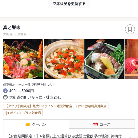
空席状況を更新する
真と響未
大街道
居酒屋
個室確約！一人一皿で料理を愉しむ！
4001～5000円
大街道のﾛｰｿﾝから西へ徒歩2分｡
【アプリ予約限定】最大800ポイント還元対象店
口コミ投稿特典対象店
ポイントプラス対象店
クーポン
コース
【お盆期間限定！】4名様以上で通常飲み放題に愛媛県の地酒3銘柄付