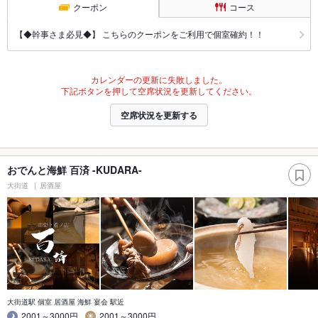
クーポン
コース
【◆幹事さま必見◆】 こちらのクーポンをご利用で個室確約！！
カレンダーの更新に失敗しました。
下記ボタンを押して空席状況を更新してください。
空席状況を更新する
おでんと海鮮 百済 -KUDARA-
大街道
居酒屋
大街道駅 個室 居酒屋 海鮮 宴会 駅近
2001～3000円
2001～3000円