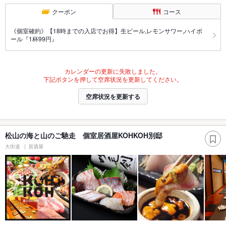
クーポン
コース
《個室確約》【18時までの入店でお得】生ビール,レモンサワー,ハイボ
ール『1杯99円』
カレンダーの更新に失敗しました。
下記ボタンを押して空席状況を更新してください。
空席状況を更新する
松山の海と山のご馳走 個室居酒屋KOHKOH別邸
大街道
居酒屋