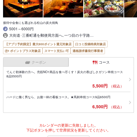
接待や会食にも選ばれる松山の炭火焼鳥
5001～6000円
大街道･三番町通を郵便局方面へ､一つ目の十字路…
【アプリ予約限定】最大800ポイント還元対象店
口コミ投稿特典対象店
ポイントプラス対象店
スマート支払い可
適格請求書発行事業者
クーポン
コース
てんぐ初体験の方へ。売筋NO1商品を食べ尽くす！炭火の香ばしさガツン串焼コース
8品5500円
5,500円
（税込）
ハードに働く男なら、お腹一杯の看板コース。★馬刺串焼コース9品6500円
6,500円
（税込）
カレンダーの更新に失敗しました。
下記ボタンを押して空席状況を更新してください。