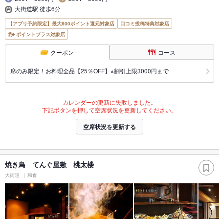
大街道駅 徒歩6分
【アプリ予約限定】最大800ポイント還元対象店
口コミ投稿特典対象店
ポイントプラス対象店
クーポン
コース
席のみ限定！お料理全品【25％OFF】※割引上限3000円まで
カレンダーの更新に失敗しました。
下記ボタンを押して空席状況を更新してください。
空席状況を更新する
焼き鳥 てんぐ屋敷 桃太楼
大街道
和食