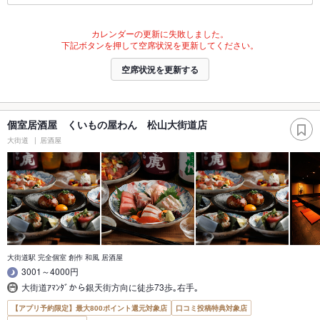
カレンダーの更新に失敗しました。
下記ボタンを押して空席状況を更新してください。
空席状況を更新する
個室居酒屋 くいもの屋わん 松山大街道店
大街道
居酒屋
大街道駅 完全個室 創作 和風 居酒屋
3001～4000円
大街道ｱﾏﾝﾀﾞから銀天街方向に徒歩73歩｡右手｡
【アプリ予約限定】最大800ポイント還元対象店
口コミ投稿特典対象店