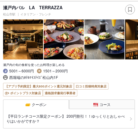
瀬戸内バル LA TERRAZZA
松山市駅
イタリアン・フレンチ
瀬戸内の旬の食材を使ったお料理が楽しめる
5001～6000円
1501～2000円
西堀端のﾎﾃﾙﾏｲｽﾃｲｽﾞ松山内1F
【アプリ予約限定】最大800ポイント還元対象店
口コミ投稿特典対象店
ポイントプラス対象店
適格請求書発行事業者
クーポン
コース
【平日ランチコース限定クーポン】 200円割引！！ゆっくりとおしゃべ
りはいかがですか？