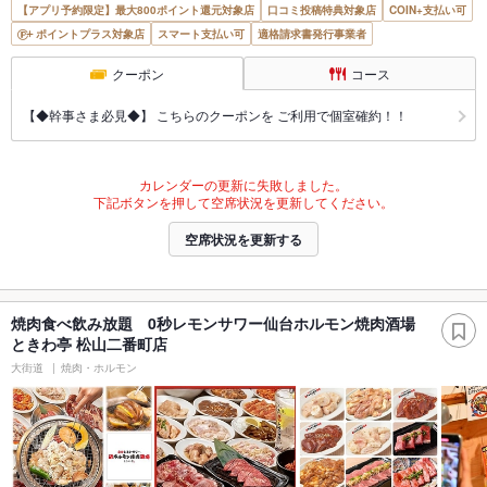
【アプリ予約限定】最大800ポイント還元対象店
口コミ投稿特典対象店
COIN+支払い可
ポイントプラス対象店
スマート支払い可
適格請求書発行事業者
クーポン
コース
【◆幹事さま必見◆】 こちらのクーポンを ご利用で個室確約！！
カレンダーの更新に失敗しました。
下記ボタンを押して空席状況を更新してください。
空席状況を更新する
焼肉食べ飲み放題 0秒レモンサワー仙台ホルモン焼肉酒場
ときわ亭 松山二番町店
大街道
焼肉・ホルモン