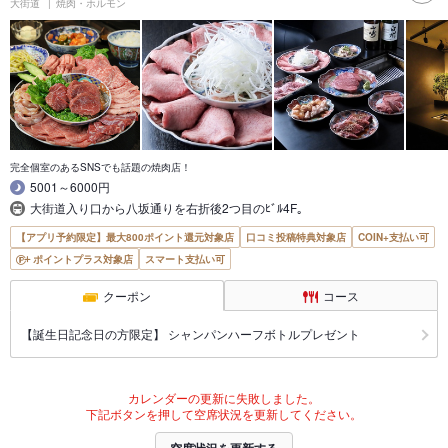
大街道
焼肉・ホルモン
完全個室のあるSNSでも話題の焼肉店！
5001～6000円
大街道入り口から八坂通りを右折後2つ目のﾋﾞﾙ4F｡
【アプリ予約限定】最大800ポイント還元対象店
口コミ投稿特典対象店
COIN+支払い可
ポイントプラス対象店
スマート支払い可
クーポン
コース
【誕生日記念日の方限定】 シャンパンハーフボトルプレゼント
カレンダーの更新に失敗しました。
下記ボタンを押して空席状況を更新してください。