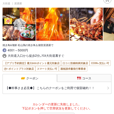
大街道
居酒屋
焼き鳥&海鮮 松山鶏の焼き鳥を個室居酒屋で
4001～5000円
大街道入口から徒歩2分｡ｱｴﾙ大街道裏すぐ
【アプリ予約限定】最大800ポイント還元対象店
口コミ投稿特典対象店
COIN+支払い可
ポイントプラス対象店
スマート支払い可
適格請求書発行事業者
クーポン
コース
【◆幹事さま必見◆】 こちらのクーポンをご利用で個室確約！！
カレンダーの更新に失敗しました。
下記ボタンを押して空席状況を更新してください。