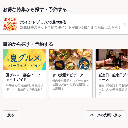
お得な特集から探す・予約する
ポイントプラスで最大8倍
対象日時のネット予約でポイントが最大8倍たまるお店はこちら！
目的から探す・予約する
夏グルメ・宴会パーフ
食べ放題ナビゲーター
誕生日・記念日プ
ェクトガイド
ュース
焼肉食べ放題やスイーツ食べ
放題など食べ放題お店探しの
幹事さんのお店探しを強力サ
誕生日や記念日のお祝
決定版！
ポート！お店探しの決定版！
用したいお店を徹底リ
チ！
戻る
ページの先頭へ戻る