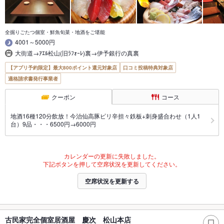
全掘りごたつ個室・鮮魚旬菜・地酒をご堪能
4001～5000円
大街道→ｱｴﾙ松山(旧ﾗﾌｫｰﾚ)裏→伊予銀行の真裏
【アプリ予約限定】最大800ポイント還元対象店
口コミ投稿特典対象店
適格請求書発行事業者
クーポン
コース
地酒16種120分飲放！今治仙高豚ピリ辛担々鉄板+刺身盛合わせ（1人1
台）9品・・・6500円→6000円
カレンダーの更新に失敗しました。
下記ボタンを押して空席状況を更新してください。
空席状況を更新する
古民家完全個室居酒屋 慶次 松山本店