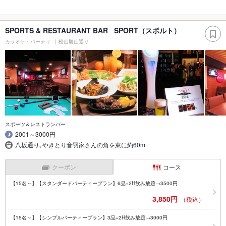
SPORTS & RESTAURANT BAR SPORT（スポルト）
カラオケ・パーティ
松山勝山通り
スポーツ＆レストランバー
2001～3000円
八坂通り､やきとり音羽家さんの角を東に約60m
クーポン
コース
【15名～】【スタンダードパーティープラン】6品+2H飲み放題→3500円
3,850円
（税込）
【15名～】【シンプルパーティープラン】3品+2H飲み放題→3000円