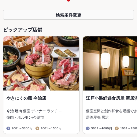
検索条件変更
ピックアップ店舗
やきにくの蔵 今治店
江戸小路鮮遊食房屋 新居
今治 焼肉 個室 ディナー ランチ …
個室空間と創作和食を堪能で
焼肉・ホルモン/今治市
居酒屋/新居浜
2001～3000円
1001～1500円
3001～4000円
1001～150