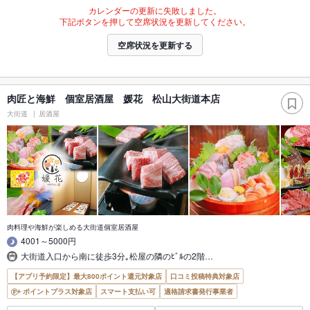
カレンダーの更新に失敗しました。
下記ボタンを押して空席状況を更新してください。
空席状況を更新する
肉匠と海鮮 個室居酒屋 媛花 松山大街道本店
大街道
居酒屋
肉料理や海鮮が楽しめる大街道個室居酒屋
4001～5000円
大街道入口から南に徒歩3分｡松屋の隣のﾋﾞﾙの2階…
【アプリ予約限定】最大800ポイント還元対象店
口コミ投稿特典対象店
ポイントプラス対象店
スマート支払い可
適格請求書発行事業者