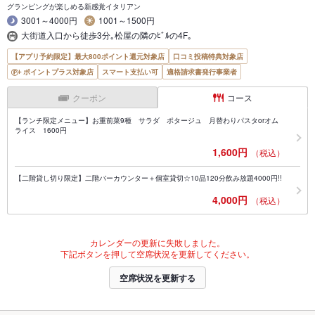
グランピングが楽しめる新感覚イタリアン
3001～4000円
1001～1500円
大街道入口から徒歩3分｡松屋の隣のﾋﾞﾙの4F｡
【アプリ予約限定】最大800ポイント還元対象店
口コミ投稿特典対象店
ポイントプラス対象店
スマート支払い可
適格請求書発行事業者
クーポン
コース
【ランチ限定メニュー】お重前菜9種 サラダ ポタージュ 月替わりパスタorオム
ライス 1600円
1,600円
（税込）
【二階貸し切り限定】二階バーカウンター＋個室貸切☆10品120分飲み放題4000円!!
4,000円
（税込）
カレンダーの更新に失敗しました。
下記ボタンを押して空席状況を更新してください。
空席状況を更新する