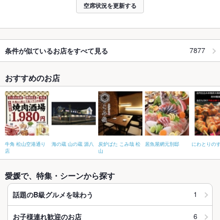
空席状況を更新する
7877
条件が似ているお店をすべて見る
おすすめのお店
牛角 松山空港通り
海の蔵 山の蔵 源八
炭炉ばた こみ哉 松
居魚屋網元別邸
にわとりの
店
山
愛媛で、特集・シーンから探す
1
話題のB級グルメを味わう
6
お子様連れ歓迎のお店