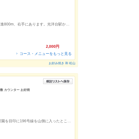
国道347号線光洋台交差点を今治方面へ直進800m、右手にあります。光洋台駅からは徒歩7分です。
2,000円
コース・メニューをもっと見る
お好み焼き 和 松山
座敷 カウンター お好焼
JR堀江駅より857m、徒歩16分、福角保育園を目印に196号線を山側に入ったところです。