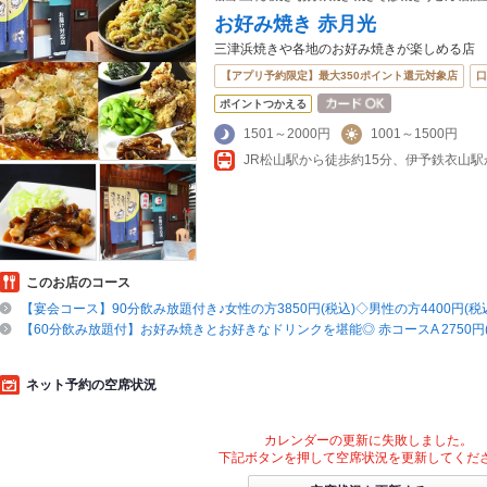
お好み焼き 赤月光
三津浜焼きや各地のお好み焼きが楽しめる店
【アプリ予約限定】最大350ポイント還元対象店
口
ポイントつかえる
1501～2000円
1001～1500円
このお店のコース
【宴会コース】90分飲み放題付き♪女性の方3850円(税込)◇男性の方4400円(税
【60分飲み放題付】お好み焼きとお好きなドリンクを堪能◎ 赤コースA 2750円(
ネット予約の空席状況
カレンダーの更新に失敗しました。
下記ボタンを押して空席状況を更新してくだ