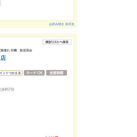
お好み焼き 赤月光
族連れ 牡蠣 歓送迎会
山店
イントつかえる
歩約7分