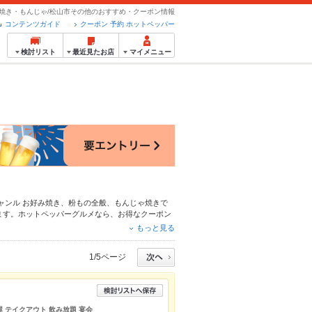
焼き・もんじゃ/松山市その他のおすすめ・クーポン情報
コンテンツガイド
クーポン 予約 ホットペッパー
検討リスト
最近見たお店
マイメニュー
ャンル
お好み焼き
、
粉もの全般
、
もんじゃ焼き
で
ます。ホットペッパーグルメなら、お得なクーポン
おすすめ料理など、お店の最新情報をご紹介してい
もっと見る
み会にも、会社の宴会にも、デートやパーティーに
1/5ページ
屋 テイクアウト 飲み放題 宴会