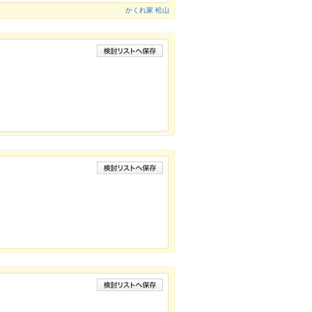
かくれ家 松山