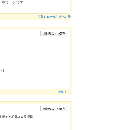
、車で10分です。
広島お好み焼き 大地の母
です。
秋桜 松山
焼 焼きそば 飲み放題 貸切