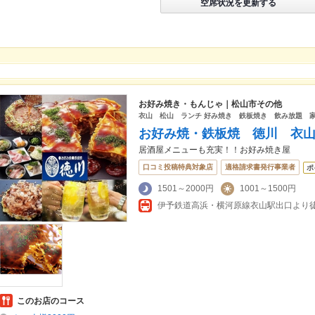
空席状況を更新する
お好み焼き・もんじゃ｜松山市その他
衣山 松山 ランチ 好み焼き 鉄板焼き 飲み放題 家
お好み焼・鉄板焼 徳川 衣
居酒屋メニューも充実！！お好み焼き屋
口コミ投稿特典対象店
適格請求書発行事業者
ポ
1501～2000円
1001～1500円
伊予鉄道高浜・横河原線衣山駅出口より徒
このお店のコース