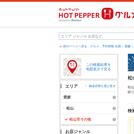
前のページへ戻る
グルメ・予約情報 全国
愛媛
この検索結果を
地図表示で見る
松
エリア
都道府県を選び直す
松
絞
は
愛媛
る
も
松山
検
松山市その他
お店ジャンル