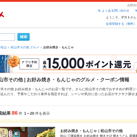
お好み
よくある問い合わせ
ようこそ、
さん
ゲスト
会員登録する（無料）
松山
松山市その他 グルメ
お好み焼き・もんじゃ
山市その他 | お好み焼き・もんじゃのグルメ・クーポン情報
山市その他 お好み焼き・もんじゃのお店一覧です。さらに松山市その他でおすすめの料理ジ
り込んだり、予算やこだわり条件を指定すれば、シーンや気分に合ったお店がサクサク探せ
もちろん、こだわりメニュー
関西風お好み焼き
、
広島お好み焼き
、
牡蠣お好み焼き
や季節の
ので安心！24時間使える簡単便利なネット予約が使えるお店も拡大中です。友達どうしの飲
お得に便利にホットペッパーグルメをご利用ください。
86
索結果
件
1～20
件を表示
お好み焼き・もんじゃ｜松山市その他
松山 三津浜焼き お好み焼き 焼きそば 焼きうどん 居酒