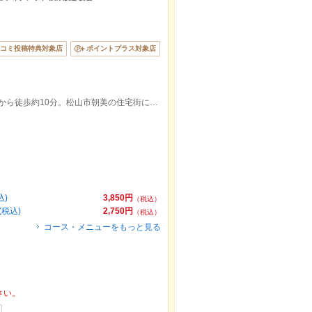
コミ投稿特典対象店
ポイントプラス対象店
JR松山駅から徒歩約15分、伊予鉄衣山駅から徒歩約10分。松山市朝美の住宅街にあり、駐車場も完備しています。
込)
3,850円
（税込）
税込)
2,750円
（税込）
コース・メニューをもっと見る
さい。