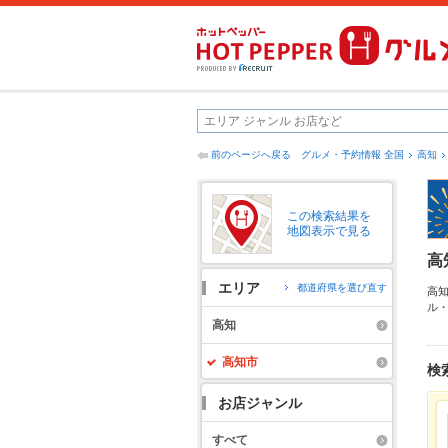
前のページへ戻る
グルメ・予約情報 全国
高知
この検索結果を
地図表示で見る
高
エリア
都道府県を選び直す
高
ル
メ
高知
て
ー
高知市
検
お店ジャンル
すべて