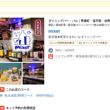
ダイニングバー・バル｜帯屋町・追手筋・知
堀詰／蓮池町通／新店舗/ダイニングバー/飲み放題/カラ
mixer
新店舗★夜景がきれいなダイニングバー
口コミ投稿特典対象店
ポイントプラス対象店
3001～4000円
このお店のコース
飲み放題2時間コース 3900円(税込)
ネット予約の空席状況