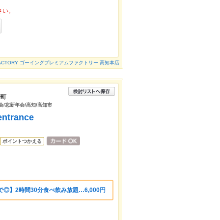
さい。
M FACTORY ゴーイングプレミアムファクトリー 高知本店
寄町
会/忘新年会/高知/高知市
trance
ポイントつかえる
◎】2時間30分食べ飲み放題…6,000円