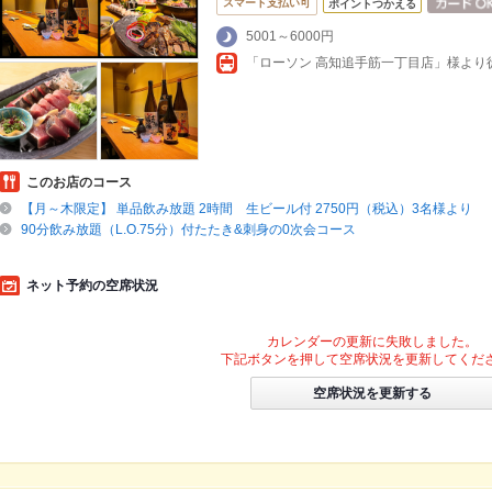
スマート支払い可
ポイントつかえる
5001～6000円
このお店のコース
【月～木限定】 単品飲み放題 2時間 生ビール付 2750円（税込）3名様より
90分飲み放題（L.O.75分）付たたき&刺身の0次会コース
ネット予約の空席状況
カレンダーの更新に失敗しました。
下記ボタンを押して空席状況を更新してくだ
空席状況を更新する