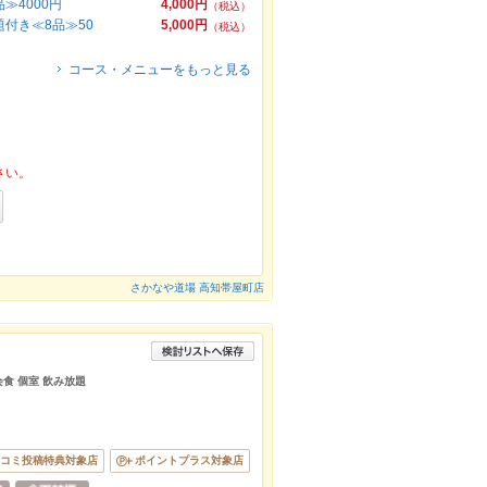
≫4000円
4,000円
（税込）
付き≪8品≫50
5,000円
（税込）
コース・メニューをもっと見る
さい。
さかなや道場 高知帯屋町店
会食 個室 飲み放題
コミ投稿特典対象店
ポイントプラス対象店