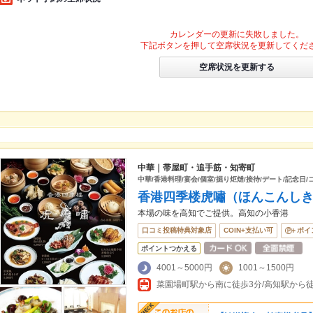
カレンダーの更新に失敗しました。
下記ボタンを押して空席状況を更新してくだ
空席状況を更新する
中華｜帯屋町・追手筋・知寄町
中華/香港料理/宴会/個室/掘り炬燵/接待/デート/記念日/
香港四季楼虎嘯（ほんこんし
本場の味を高知でご提供。高知の小香港
口コミ投稿特典対象店
COIN+支払い可
ポイ
ポイントつかえる
4001～5000円
1001～1500円
菜園場町駅から南に徒歩3分/高知駅から徒