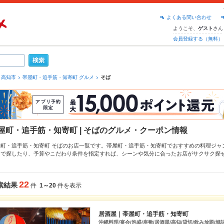
よくある問い合わせ
ようこそ、
さん
ゲスト
会員登録する（無料）
高知市
帯屋町・追手筋・知寄町 グルメ
そば
屋町・追手筋・知寄町 | そばのグルメ・クーポン情報
屋町・追手筋・知寄町 そばのお店一覧です。帯屋町・追手筋・知寄町でおすすめの料理ジャ
ン
で探したり、予算やこだわり条件を指定すれば、シーンや気分に合ったお店がサクサク探
、近隣のエリア
帯屋町・追手筋・知寄町
、
土佐道路・朝倉・筆山
、
桂浜・春野・高知市南部
なら、お得なクーポンはもちろん、こだわりメニュー
からあげ
、
お茶漬け
、
刺身
や季節のお
で安心！24時間使える簡単便利なネット予約が使えるお店も拡大中です。友達どうしの飲み
22
索結果
件
1～20
件を表示
得に便利にホットペッパーグルメをご利用ください。
居酒屋｜帯屋町・追手筋・知寄町
沖縄料理/宴会/泡盛/座敷/居酒屋/高知/貸切/飲み放題/