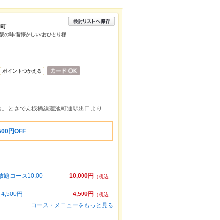
寄町
大阪の味/昔懐かしい/おひとり様
ポイントつかえる
高知大丸東館の向い。帯屋町アーケード内。とさでん桟橋線蓮池町通駅出口より徒歩約4分
00円OFF
コース10,00
10,000円
（税込）
,500円
4,500円
（税込）
コース・メニューをもっと見る