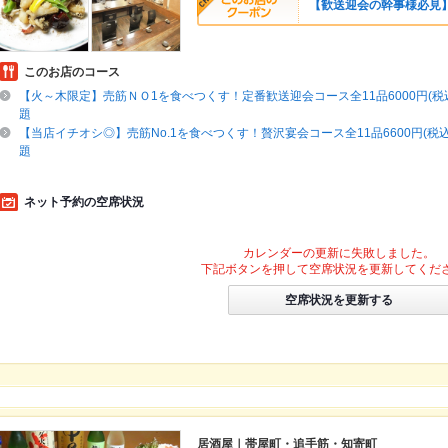
【歓送迎会の幹事様必見】
このお店のコース
【火～木限定】売筋ＮＯ1を食べつくす！定番歓送迎会コース全11品6000円(税
題
【当店イチオシ◎】売筋No.1を食べつくす！贅沢宴会コース全11品6600円(税
題
ネット予約の空席状況
カレンダーの更新に失敗しました。
下記ボタンを押して空席状況を更新してくだ
空席状況を更新する
居酒屋｜帯屋町・追手筋・知寄町