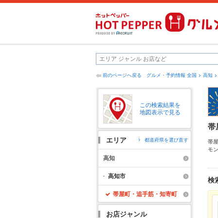
前のページへ戻る
グルメ・予約情報 全国
高知
この検索結果を
地図表示で見る
帯
エリア
都道府県を選び直す
帯
モ
ら
高知
メ
の
高知市
検
お
帯屋町・追手筋・知寄町
お店ジャンル