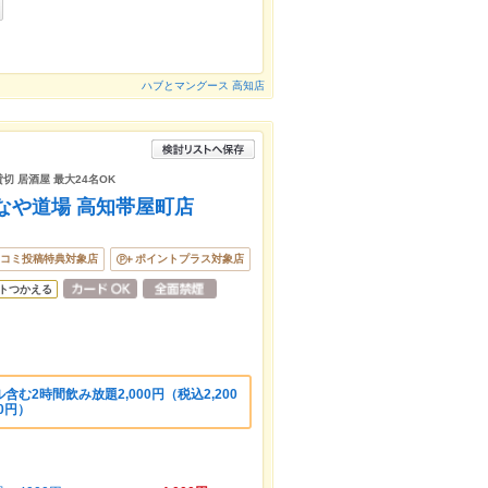
ハブとマングース 高知店
貸切 居酒屋 最大24名OK
なや道場 高知帯屋町店
コミ投稿特典対象店
ポイントプラス対象店
トつかえる
む2時間飲み放題2,000円（税込2,200
80円）