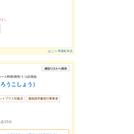
さい。
はこべ 帯屋町本店
コース料理/焼売/うつぼ/高知
きろうこしょう）
ントプラス対象店
適格請求書発行事業者
歩15分