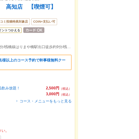
ス 高知店 【喫煙可】
コミ投稿特典対象店
COIN+支払い可
イントつかえる
とさでん伊野・後免線堀詰駅出口徒歩約2分/桟橋線はりまや橋駅出口徒歩約9分/桟橋線蓮池町通駅出口徒歩約9分
5名様以上のコース予約で幹事様無料クー
単品飲み放題！
2,500円
（税込）
3,000円
（税込）
コース・メニューをもっと見る
さい。