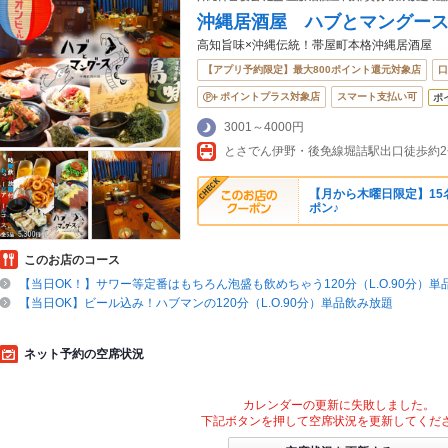
沖縄居酒屋 ハブとマングー
高知旨味×沖縄伝統！帯屋町本格沖縄居酒屋
【アプリ予約限定】最大800ポイント還元対象店
口
ポイントプラス対象店
スマート支払い可
ポ
3001～4000円
【月から木曜日限定】1
ポン♪
このお店のコース
【当日OK！】サワー等定番はもちろん泡盛も飲めちゃう120分（L.O.90分）
【当日OK】ビール込み！ハブマンの120分（L.O.90分）単品飲み放題
ネット予約の空席状況
カレンダーの更新に失敗しました。
下記ボタンを押して空席状況を更新してくだ