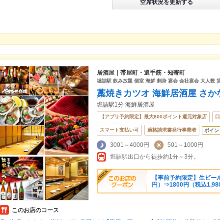
空席状況を更新する
居酒屋｜帯屋町・追手筋・知寄町
堀詰駅 飲み放題 個室 海鮮 刺身 宴会 会社宴会 大人数 
藁焼きカツオ 海鮮居酒屋 さか
堀詰駅1分 海鮮居酒屋
【アプリ予約限定】最大800ポイント還元対象店
口
スマート支払い可
適格請求書発行事業者
ポイン
3001～4000円
501～1000円
堀詰駅出口から徒歩約1分～3分。
【事前予約限定】生ビール含
円）⇒1800円（税込1,9
このお店のコース