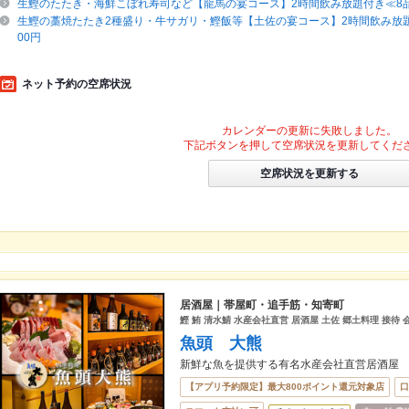
生鰹のたたき・海鮮こぼれ寿司など【龍馬の宴コース】2時間飲み放題付き≪8品
生鰹の藁焼たたき2種盛り・牛サガリ・鰹飯等【土佐の宴コース】2時間飲み放題
00円
ネット予約の空席状況
カレンダーの更新に失敗しました。
下記ボタンを押して空席状況を更新してくだ
空席状況を更新する
居酒屋｜帯屋町・追手筋・知寄町
鰹 鮪 清水鯖 水産会社直営 居酒屋 土佐 郷土料理 接待 
魚頭 大熊
新鮮な魚を提供する有名水産会社直営居酒屋
【アプリ予約限定】最大800ポイント還元対象店
口