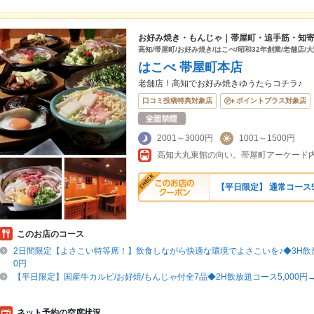
お好み焼き・もんじゃ｜帯屋町・追手筋・知
高知/帯屋町/お好み焼き/はこべ/昭和32年創業/老舗店/
はこべ 帯屋町本店
老舗店！高知でお好み焼きゆうたらコチラ♪
口コミ投稿特典対象店
ポイントプラス対象店
2001～3000円
1001～1500円
【平日限定】 通常コース5
このお店のコース
2日間限定【よさこい特等席！】飲食しながら快適な環境でよさこいを♪◆3H飲放題
0円
【平日限定】国産牛カルビ/お好焼/もんじゃ付全7品◆2H飲放題コース5,000円→4
ネット予約の空席状況