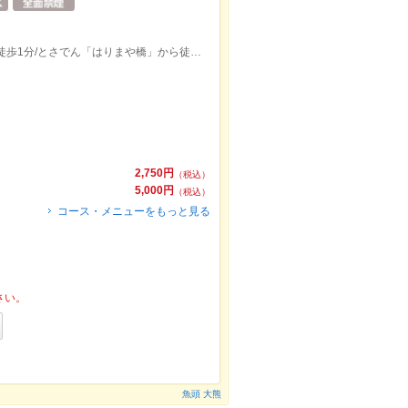
「ローソン 高知追手筋一丁目店」様より徒歩1分/とさでん「はりまや橋」から徒歩約５分/高知アネックスホテル斜向かい
2,750円
（税込）
5,000円
（税込）
コース・メニューをもっと見る
さい。
魚頭 大熊