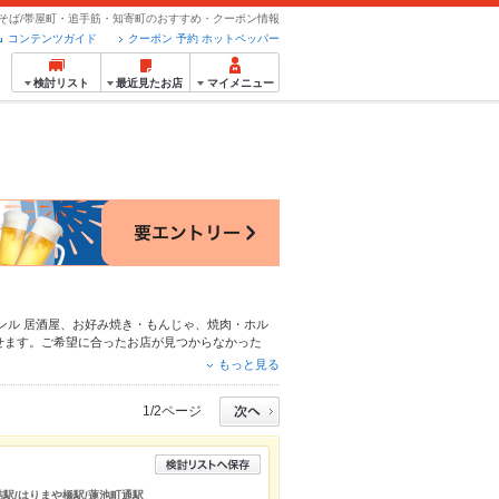
そば/帯屋町・追手筋・知寄町のおすすめ・クーポン情報
コンテンツガイド
クーポン 予約 ホットペッパー
検討リスト
最近見たお店
マイメニュー
ンル
居酒屋
、
お好み焼き・もんじゃ
、
焼肉・ホル
せます。ご希望に合ったお店が見つからなかった
もチェックしてみてください。ホットペッパーグル
もっと見る
すすめ料理など、お店の最新情報をご紹介している
会にも、会社の宴会にも、デートやパーティーにも
1/2ページ
堀詰駅/はりまや橋駅/蓮池町通駅