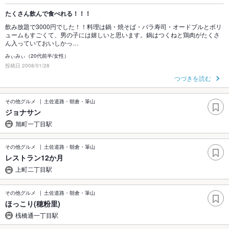
たくさん飲んで食べれる！！！
飲み放題で3000円でした！！料理は鍋・焼そば・バラ寿司・オードブルとボリ
ュームもすごくて、男の子には嬉しいと思います。鍋はつくねと鶏肉がたくさ
ん入っていておいしかっ…
みぃみぃ（20代前半/女性）
投稿日 2008/01/28
つづきを読む
その他グルメ
土佐道路・朝倉・筆山
ジョナサン
旭町一丁目駅
その他グルメ
土佐道路・朝倉・筆山
レストラン12か月
上町二丁目駅
その他グルメ
土佐道路・朝倉・筆山
ほっこり(穂粉里)
桟橋通一丁目駅