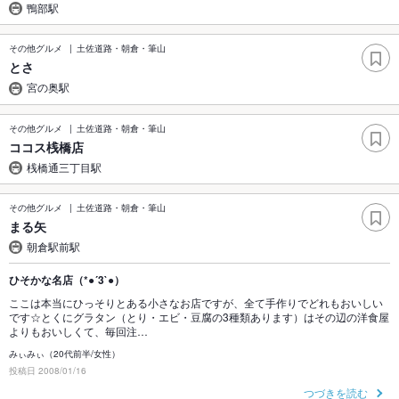
鴨部駅
その他グルメ
土佐道路・朝倉・筆山
とさ
宮の奥駅
その他グルメ
土佐道路・朝倉・筆山
ココス桟橋店
桟橋通三丁目駅
その他グルメ
土佐道路・朝倉・筆山
まる矢
朝倉駅前駅
ひそかな名店（*●´3`●）
ここは本当にひっそりとある小さなお店ですが、全て手作りでどれもおいしい
です☆とくにグラタン（とり・エビ・豆腐の3種類あります）はその辺の洋食屋
よりもおいしくて、毎回注…
みぃみぃ（20代前半/女性）
投稿日 2008/01/16
つづきを読む