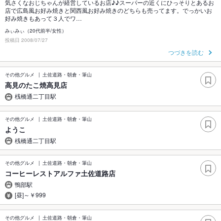
気さくなおじちゃんが経営しているお店♪♪スーパーの近くにひっそりとあるお
店で広島風お好み焼きと関西風お好み焼きのどちらも売ってます。でっかいお
好み焼きもあって３人でワ…
みぃみぃ（20代前半/女性）
投稿日 2008/07/27
つづきを読む
その他グルメ
土佐道路・朝倉・筆山
高見のたこ焼高見店
桟橋通二丁目駅
その他グルメ
土佐道路・朝倉・筆山
ようこ
桟橋通二丁目駅
その他グルメ
土佐道路・朝倉・筆山
コーヒーレストアルファ土佐道路店
鴨部駅
[昼]～￥999
その他グルメ
土佐道路・朝倉・筆山