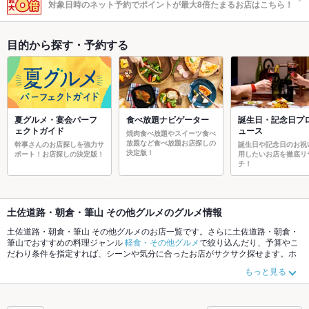
対象日時のネット予約でポイントが最大8倍たまるお店はこちら！
目的から探す・予約する
夏グルメ・宴会パーフ
食べ放題ナビゲーター
誕生日・記念日プ
ェクトガイド
ュース
焼肉食べ放題やスイーツ食べ
放題など食べ放題お店探しの
幹事さんのお店探しを強力サ
誕生日や記念日のお祝
決定版！
ポート！お店探しの決定版！
用したいお店を徹底リ
チ！
土佐道路・朝倉・筆山 その他グルメのグルメ情報
土佐道路・朝倉・筆山 その他グルメのお店一覧です。さらに土佐道路・朝倉・
筆山でおすすめの料理ジャンル
軽食・その他グルメ
で絞り込んだり、予算やこ
だわり条件を指定すれば、シーンや気分に合ったお店がサクサク探せます。ホ
ットペッパーグルメなら、お得なクーポンはもちろん、こだわりメニューや季
もっと見る
節のおすすめ料理など、お店の最新情報をご紹介しているので安心！24時間使
える簡単便利なネット予約が使えるお店も拡大中です。友達どうしの飲み会に
も、会社の宴会にも、デートやパーティーにもお得に便利にホットペッパーグ
ルメをご利用ください。