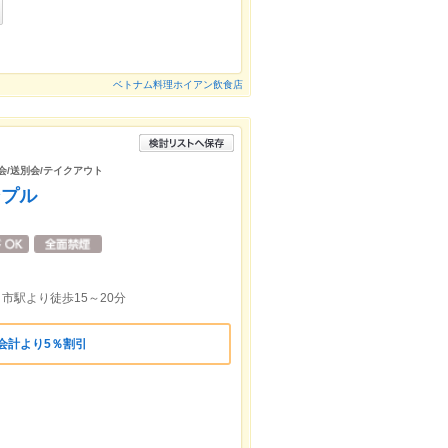
ベトナム料理ホイアン飲食店
会/送別会/テイクアウト
ンプル
日市駅より徒歩15～20分
会計より5％割引