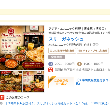
アジア・エスニック料理｜博多駅（博多口）
博多駅/博多/カレー/ナン/宴会/飲み放題/居酒屋/インド
スリ ガネッシュ
本格エスニック料理が楽しめるお店◎
口コミ投稿特典対象店
ポイントプラス対象店
2001～3000円
1001～1500円
【２時間飲み放題付きコー
込)
このお店のコース
【２時間飲み放題付き】スリガネッシュ堪能セット〈全１０品〉 3500円(税込)