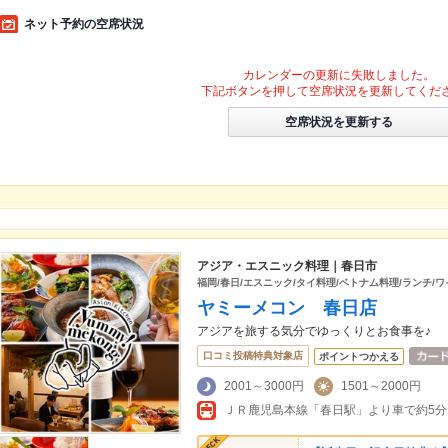
ネット予約の空席状況
カレンダーの更新に失敗しました。
下記ボタンを押して空席状況を更新してくだ
空席状況を更新する
アジア・エスニック料理｜春日市
福岡/春日/エスニック/タイ料理/ベトナム料理/ランチ/ワ
ヤミーメコン 春日店
アジアを旅する気分でゆっくりとお食事を♪
口コミ投稿特典対象店
ポイントつかえる
2001～3000円
1501～2000円
ＪＲ鹿児島本線「春日駅」より車で約5分