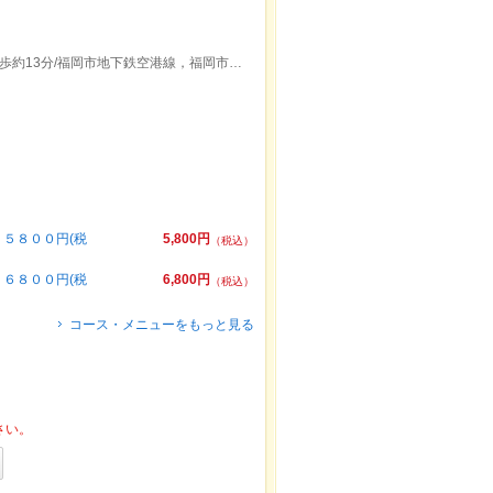
福岡市地下鉄空港線東比恵駅2出口より徒歩約13分/福岡市地下鉄空港線，福岡市地下鉄七隈線博多駅東５出口より徒歩約17分
５８００円(税
5,800円
（税込）
６８００円(税
6,800円
（税込）
コース・メニューをもっと見る
さい。