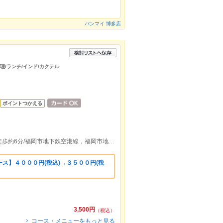
バンマイ 博多店
料理/ランチ/インド/カクテル
ポイントつかえる
福岡市地下鉄空港線祇園駅Ｐ１出口より徒歩約6分/福岡市地下鉄空港線，福岡市地下鉄七隈線博多駅Ｐ１出口より徒歩約6分
ス】４０００円(税込)→３５００円(税
3,500円
（税込）
コース・メニューをもっと見る