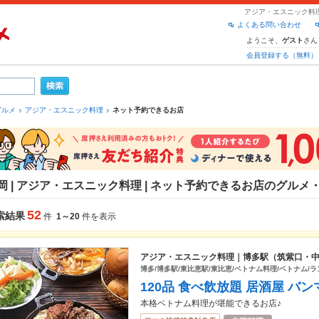
アジア・エスニック料
よくある問い合わせ
ようこそ、
さん
ゲスト
会員登録する（無料）
グルメ
アジア・エスニック料理
ネット予約できるお店
岡 | アジア・エスニック料理 | ネット予約できるお店のグルメ
52
索結果
件
1～20
件を表示
アジア・エスニック料理｜博多駅（筑紫口・
博多/博多駅/東比恵駅/東比恵/ベトナム料理/ベトナム/ラ
120品 食べ飲放題 居酒屋 バン
本格ベトナム料理が堪能できるお店♪