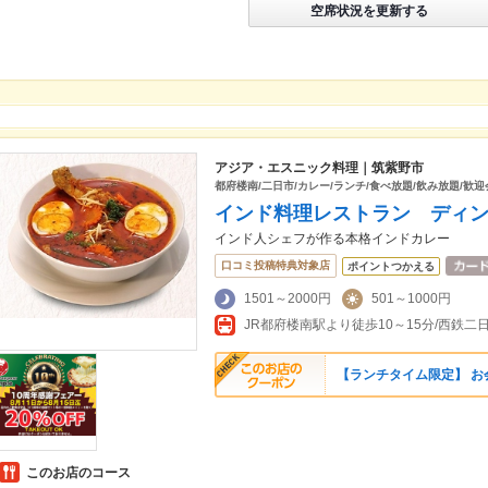
空席状況を更新する
アジア・エスニック料理｜筑紫野市
都府楼南/二日市/カレー/ランチ/食べ放題/飲み放題/歓迎
インド料理レストラン ディ
インド人シェフが作る本格インドカレー
口コミ投稿特典対象店
ポイントつかえる
1501～2000円
501～1000円
JR都府楼南駅より徒歩10～15分/西鉄二
【ランチタイム限定】 お
このお店のコース