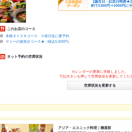
【誕生日・記念日特典★
約で1300円⇒1000円に
このお店のコース
本格タイスキコース ※前日迄に要予約
ヤミーの旅気分コース★（税込5,000円）
ネット予約の空席状況
カレンダーの更新に失敗しました。
下記ボタンを押して空席状況を更新してくだ
空席状況を更新する
アジア・エスニック料理｜糟屋郡