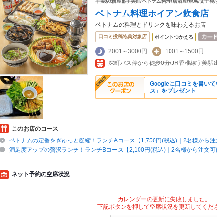
宇美駅/糟屋郡宇美町/ベトナム料理/居酒屋/焼鳥/女子会/
ベトナム料理ホイアン飲食店
ベトナムの料理とドリンクを味わえるお店
口コミ投稿特典対象店
ポイントつかえる
2001～3000円
1001～1500円
深町バス停から徒歩0分/JR香椎線宇美駅
Googleに口コミを書
ス」をプレゼント
このお店のコース
ベトナムの定番をぎゅっと凝縮！ランチAコース【1,750円(税込)｜2名様から
満足度アップの贅沢ランチ！ランチBコース【2,100円(税込)｜2名様から注文
ネット予約の空席状況
カレンダーの更新に失敗しました。
下記ボタンを押して空席状況を更新してくだ