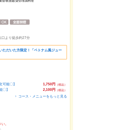
宴会/飲放題/貸切/各国料理
出口より徒歩約27分
いていただいた方限定！「ベトナム風ジュー
注文可能〇】
1,750円
（税込）
可能〇】
2,100円
（税込）
コース・メニューをもっと見る
さい。