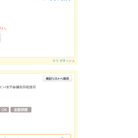
さい。
スリ ガネッシュ
イン/女子会/誕生日/記念日