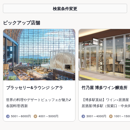
検索条件変更
ピックアップ店舗
ブラッセリー&ラウンジ シアラ
竹乃屋 博多ワイン醸造所
世界の料理やデザートビュッフェが魅力♪
【博多駅直結】ワイン×居酒屋
各国料理/西新
居酒屋/博多駅（筑紫口・中央
5001～6000円
4001～5000円
3001～4000円
1001～150