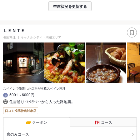
空席状況を更新する
ＬＥＮＴＥ
各国料理
キャナルシティ・周辺エリア
スペインで修業した店主が本格スペイン料理
5001～6000円
住吉通り･ﾌｧﾐﾘｰﾏｰﾄから入った路地裏｡
口コミ投稿特典対象店
クーポン
コース
席のみコース