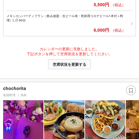
5,500円
（税込）
メキシカンパーティプラン（飲み放題・生ビール有・乾杯用コロナビール1本付＋料
理）L.O 90分
6,000円
（税込）
カレンダーの更新に失敗しました。
下記ボタンを押して空席状況を更新してください。
空席状況を更新する
chochorita
各国料理
糸島