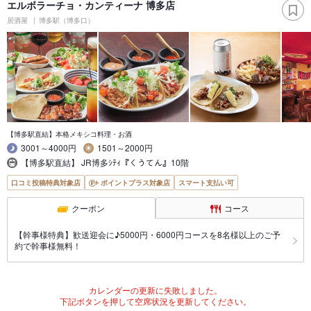
エルボラーチョ・カンティーナ 博多店
居酒屋
博多駅（博多口）
【博多駅直結】本格メキシコ料理・お酒
3001～4000円
1501～2000円
【博多駅直結】 JR博多ｼﾃｨ『くうてん』10階
口コミ投稿特典対象店
ポイントプラス対象店
スマート支払い可
クーポン
コース
【幹事様特典】歓送迎会に♪5000円・6000円コースを8名様以上のご予
約で幹事様無料！
カレンダーの更新に失敗しました。
下記ボタンを押して空席状況を更新してください。