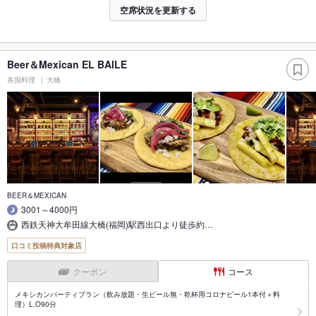
空席状況を更新する
Beer＆Mexican EL BAILE
各国料理
大橋
BEER＆MEXICAN
3001～4000円
西鉄天神大牟田線大橋(福岡)駅西出口より徒歩約…
口コミ投稿特典対象店
クーポン
コース
メキシカンパーティプラン（飲み放題・生ビール無・乾杯用コロナビール1本付＋料
理）L.O90分