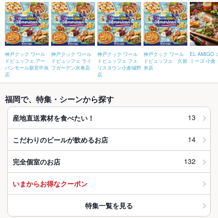
神戸クック ワール
神戸クック ワール
神戸クック ワール
神戸クック ワール
EL AMIGO
ドビュッフェ アー
ドビュッフェ ライ
ドビュッフェ フェ
ドビュッフェ 久留
ミーゴ 小倉
バンモール新宮中央
フガーデン水巻店
リスタウン小倉城野
米店
店
店
福岡で、特集・シーンから探す
13
産地直送素材を食べたい！
14
こだわりのビールが飲めるお店
132
完全個室のお店
いまからお得なクーポン
特集一覧を見る