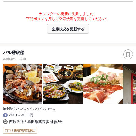
カレンダーの更新に失敗しました。
下記ボタンを押して空席状況を更新してください。
空席状況を更新する
バル難破船
各国料理
今泉
地中海/タパス/スペイン/ワイン/コース
2001～3000円
西鉄天神大牟田線薬院駅 徒歩8分
口コミ投稿特典対象店