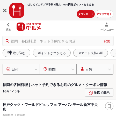
はじめてのアプリ予約で最大
1,000円分ポイントもらえる
ダウンロード
アプリで開く
戻る
マイメニュー
福岡 各国料理 ネット予約できるお店
変更
絞り込む
ポイントがつかえる
スマート支払い可
日付
時間
人数
福岡の各国料理 | ネット予約できるお店のグルメ・クーポン情報
16件 1-16件
地図で表示
神戸クック・ワールドビュッフェ アーバンモール新宮中央
店
各国料理
糟屋郡