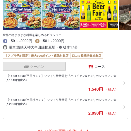
世界のさまざまな料理を楽しめるビュッフェ
1501～2000円
1501～2000円
電車:西鉄天神大牟田線櫛原駅下車 徒歩17分
【アプリ予約限定】最大800ポイント還元対象店
口コミ投稿特典対象店
クーポン
コース
【11:00-13:30/平日ランチ】ソフドリ飲放題付『ハワイアン&アメリカンフェア』大
人1540円(税込)
1,540円
（税込）
【11:00-13:30/土日祝ランチ】ソフドリ飲放題『ハワイアン&アメリカンフェア』大
人2090円(税込)
2,090円
（税込）
カレンダーの更新に失敗しました。