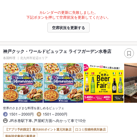
カレンダーの更新に失敗しました。
下記ボタンを押して空席状況を更新してください。
空席状況を更新する
神戸クック・ワールドビュッフェ ライフガーデン水巻店
各国料理
北九州市近辺エリア
世界のさまざまな料理を楽しめるビュッフェ
1501～2000円
1501～2000円
JR水巻駅下車､芦屋町方面へ向かって車で10分
【アプリ予約限定】最大800ポイント還元対象店
口コミ投稿特典対象店
適格請求書発行事業者