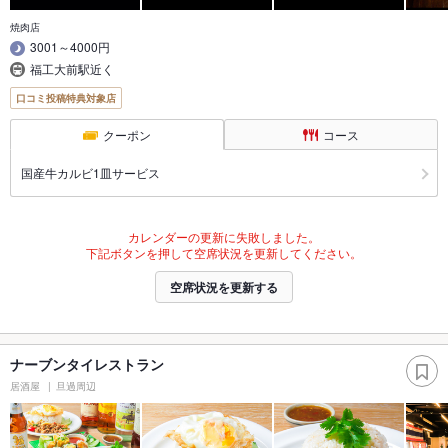
焼肉店
3001～4000円
福工大前駅近く
口コミ投稿特典対象店
クーポン
コース
国産牛カルビ1皿サービス
カレンダーの更新に失敗しました。
下記ボタンを押して空席状況を更新してください。
空席状況を更新する
ナーブンタイレストラン
居酒屋
旦過周辺