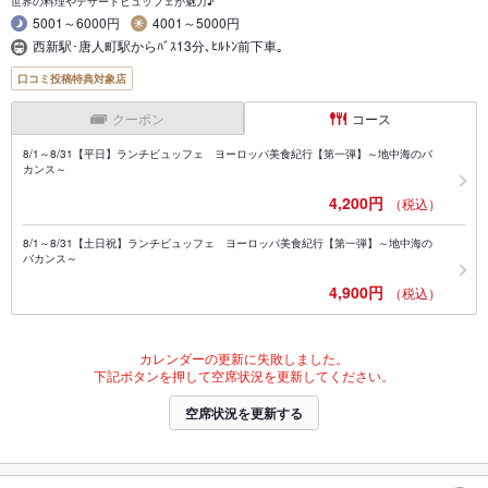
世界の料理やデザートビュッフェが魅力♪
5001～6000円
4001～5000円
西新駅･唐人町駅からﾊﾞｽ13分､ﾋﾙﾄﾝ前下車｡
口コミ投稿特典対象店
クーポン
コース
8/1～8/31【平日】ランチビュッフェ ヨーロッパ美食紀行【第一弾】～地中海のバ
カンス～
4,200円
（税込）
8/1～8/31【土日祝】ランチビュッフェ ヨーロッパ美食紀行【第一弾】～地中海の
バカンス～
4,900円
（税込）
カレンダーの更新に失敗しました。
下記ボタンを押して空席状況を更新してください。
空席状況を更新する