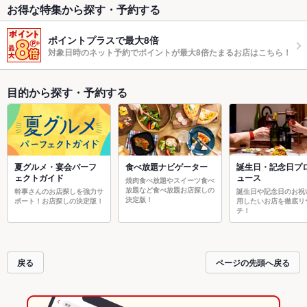
お得な特集から探す・予約する
ポイントプラスで最大8倍
対象日時のネット予約でポイントが最大8倍たまるお店はこちら！
目的から探す・予約する
夏グルメ・宴会パーフ
食べ放題ナビゲーター
誕生日・記念日プ
ェクトガイド
ュース
焼肉食べ放題やスイーツ食べ
放題など食べ放題お店探しの
幹事さんのお店探しを強力サ
誕生日や記念日のお祝
決定版！
ポート！お店探しの決定版！
用したいお店を徹底リ
チ！
戻る
ページの先頭へ戻る