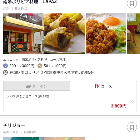
南米ボリビア料理 LAPAZ
戸畑
各国料理
エスニック 南米ボリビア料理 コース料理
2001～3000円
501～1000円
戸畑駅南口より､ﾍﾞｽﾄ電器横沖台公園方向､徒歩5分
クーポン
コース
ラパスおまかせコース(要予約)
3,800円
チリジョー
福岡市東区
各国料理