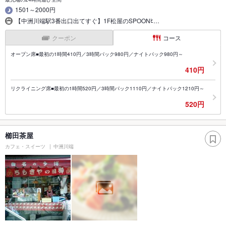
1501～2000円
【中洲川端駅3番出口出てすぐ】1F松屋のSPOONﾋ…
クーポン
コース
オープン席■最初の1時間410円／3時間パック980円／ナイトパック980円～
410円
リクライニング席■最初の1時間520円／3時間パック1110円／ナイトパック1210円～
520円
櫛田茶屋
カフェ・スイーツ
中洲川端