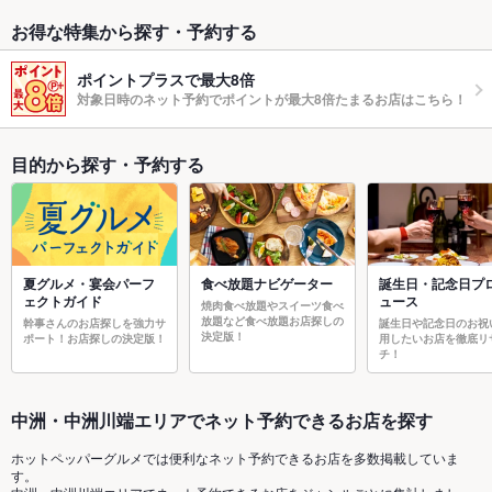
お得な特集から探す・予約する
ポイントプラスで最大8倍
対象日時のネット予約でポイントが最大8倍たまるお店はこちら！
目的から探す・予約する
夏グルメ・宴会パーフ
食べ放題ナビゲーター
誕生日・記念日プ
ェクトガイド
ュース
焼肉食べ放題やスイーツ食べ
放題など食べ放題お店探しの
幹事さんのお店探しを強力サ
誕生日や記念日のお祝
決定版！
ポート！お店探しの決定版！
用したいお店を徹底リ
チ！
中洲・中洲川端エリアでネット予約できるお店を探す
ホットペッパーグルメでは便利なネット予約できるお店を多数掲載していま
す。