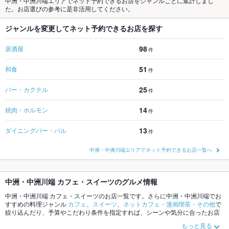
中洲・中洲川端エリアでネット予約できるお店をジャンルごとに集計しまし
た。お店選びの参考に是非活用してください。
ジャンルを変更してネット予約できるお店を探す
98
居酒屋
件
51
和食
件
25
バー・カクテル
件
14
焼肉・ホルモン
件
13
ダイニングバー・バル
件
中洲・中洲川端エリアでネット予約できるお店一覧へ
中洲・中洲川端 カフェ・スイーツのグルメ情報
中洲・中洲川端 カフェ・スイーツのお店一覧です。さらに中洲・中洲川端でお
すすめの料理ジャンル
カフェ
、
スイーツ
、
ネットカフェ・漫画喫茶・その他
で
絞り込んだり、予算やこだわり条件を指定すれば、シーンや気分に合ったお店
がサクサク探せます。ホットペッパーグルメなら、お得なクーポンはもちろ
もっと見る
ん、こだわりメニュー
チーズケーキ
、
ケーキ
や季節のおすすめ料理など、お店