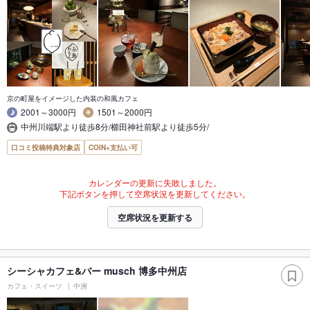
京の町屋をイメージした内装の和風カフェ
2001～3000円
1501～2000円
中州川端駅より徒歩8分/櫛田神社前駅より徒歩5分/
口コミ投稿特典対象店
COIN+支払い可
カレンダーの更新に失敗しました。
下記ボタンを押して空席状況を更新してください。
空席状況を更新する
シーシャカフェ&バー musch 博多中州店
カフェ・スイーツ
中洲