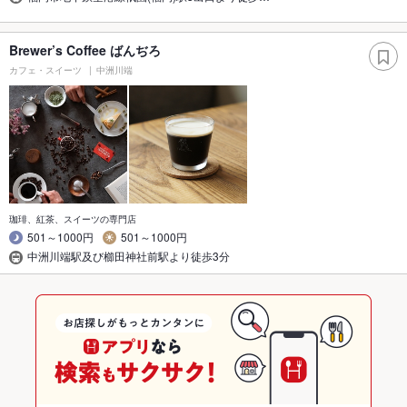
Brewer’s Coffee ばんぢろ
カフェ・スイーツ
中洲川端
珈琲、紅茶、スイーツの専門店
501～1000円
501～1000円
中洲川端駅及び櫛田神社前駅より徒歩3分