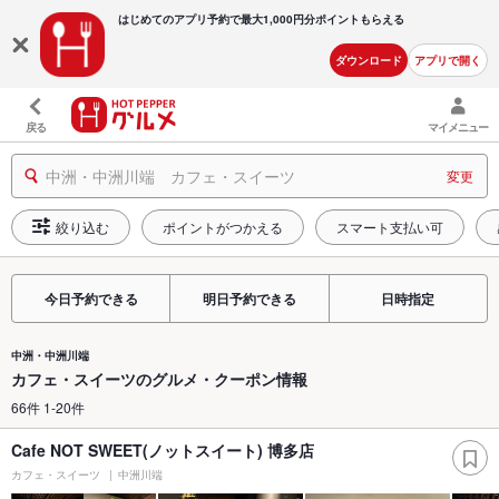
はじめてのアプリ予約で最大
1,000円分ポイントもらえる
ダウンロード
アプリで開く
戻る
マイメニュー
中洲・中洲川端 カフェ・スイーツ
変更
絞り込む
ポイントがつかえる
スマート支払い可
今日予約できる
明日予約できる
日時指定
中洲・中洲川端
カフェ・スイーツのグルメ・クーポン情報
66件 1-20件
Cafe NOT SWEET(ノットスイート) 博多店
カフェ・スイーツ
中洲川端