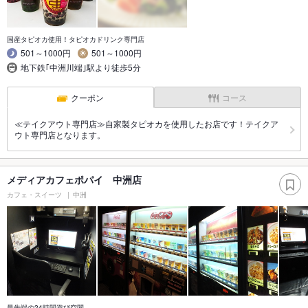
国産タピオカ使用！タピオカドリンク専門店
501～1000円
501～1000円
地下鉄｢中洲川端｣駅より徒歩5分
クーポン
コース
≪テイクアウト専門店≫自家製タピオカを使用したお店です！テイクア
ウト専門店となります。
メディアカフェポパイ 中洲店
カフェ・スイーツ
中洲
最先端の24時間遊び空間