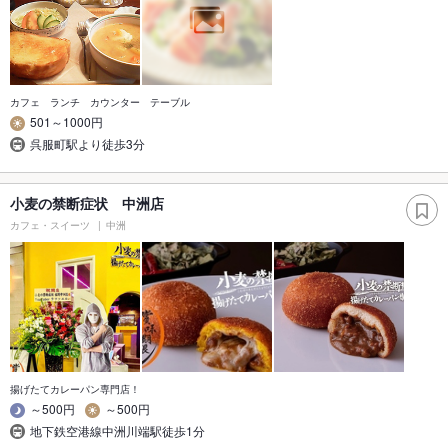
カフェ ランチ カウンター テーブル
501～1000円
呉服町駅より徒歩3分
小麦の禁断症状 中洲店
カフェ・スイーツ
中洲
揚げたてカレーパン専門店！
～500円
～500円
地下鉄空港線中洲川端駅徒歩1分