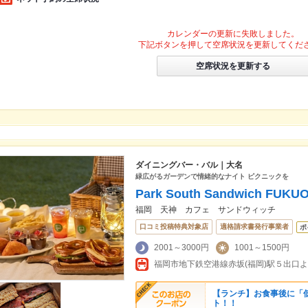
カレンダーの更新に失敗しました。
下記ボタンを押して空席状況を更新してくだ
空席状況を更新する
ダイニングバー・バル｜大名
緑広がるガーデンで情緒的なナイト ピクニックを
Park South Sandwich FUKU
福岡 天神 カフェ サンドウィッチ
口コミ投稿特典対象店
適格請求書発行事業者
ポ
2001～3000円
1001～1500円
【ランチ】お食事後に「
ト！！