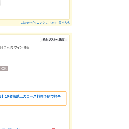
しあわせダイニング こもたも 天神大名
日 ラム 肉 ワイン 樽生
援】10名様以上のコース料理予約で幹事