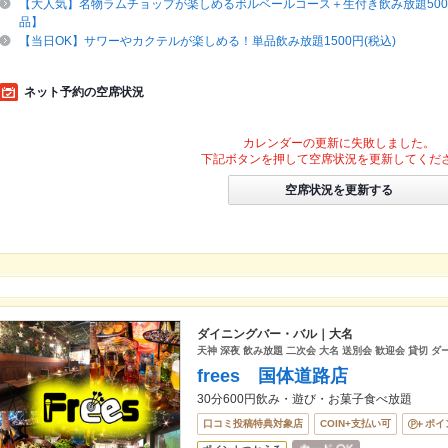
【大人気】名物ラムチョップが楽しめるボルベールコース＋生付き飲み放題5000
品】
【当日OK】サワーやカクテルが楽しめる！単品飲み放題1500円(税込)
ネット予約の空席状況
カレンダーの更新に失敗しました。
下記ボタンを押して空席状況を更新してくだ
空席状況を更新する
ダイニングバー・バル｜大名
天神 深夜 飲み放題 二次会 大名 送別会 歓迎会 貸切 ダ
frees 国体道路店
30分600円飲み・遊び・お菓子食べ放題
口コミ投稿特典対象店
COIN+支払い可
ポイ