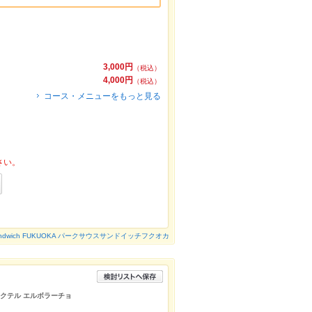
3,000円
（税込）
4,000円
（税込）
コース・メニューをもっと見る
さい。
h Sandwich FUKUOKA パークサウスサンドイッチフクオカ
カクテル エルボラーチョ