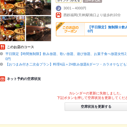
ポイントつかえる
3001～4000円
西鉄福岡(天神)駅南口より徒歩約10分
【平日限定】無制限☆飲み放
0円
このお店のコース
平日限定【時間無制限】飲み放題、歌い放題、遊び放題、お菓子食べ放題女性2,500
0円
【おつまみ付き二次会プラン】料理4品＋2H飲み放題&ダーツ・カラオケなども遊
ネット予約の空席状況
カレンダーの更新に失敗しました。
下記ボタンを押して空席状況を更新してくだ
空席状況を更新する