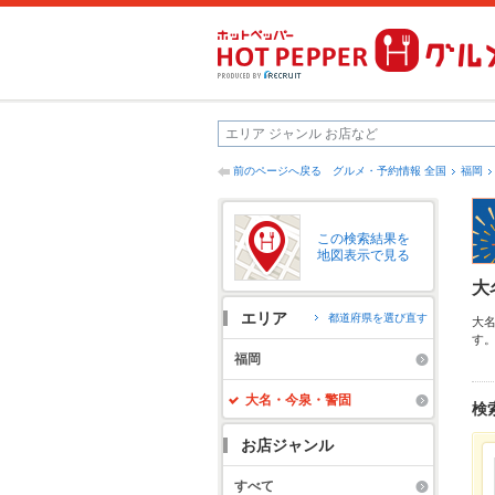
前のページへ戻る
グルメ・予約情報 全国
福岡
この検索結果を
地図表示で見る
大
エリア
都道府県を選び直す
大
す
ッ
福岡
の
お
大名・今泉・警固
検
お店ジャンル
すべて