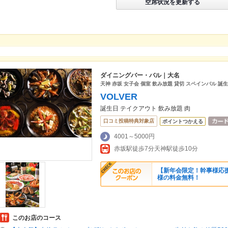
空席状況を更新する
ダイニングバー・バル｜大名
天神 赤坂 女子会 個室 飲み放題 貸切 スペインバル 誕生
VOLVER
誕生日 テイクアウト 飲み放題 肉
口コミ投稿特典対象店
ポイントつかえる
4001～5000円
赤坂駅徒歩7分天神駅徒歩10分
【新年会限定！幹事様応
様の料金無料！
このお店のコース