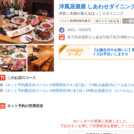
洋風居酒屋 しあわせダイニング
仲良し夫婦が迎えるほっこりダイニング
口コミ投稿特典対象店
ポイントつかえる
3001～4000円
地下鉄赤坂駅から徒歩5/地下鉄天神駅から
【お誕生日やお祝いに】
イズお手伝いします☆
このお店のコース
(ネット予約限定)Aコース♪３時間滞在ＯＫ♪全7品＋２H飲み放題付(ビールあり)★5
(ネット予約限定)Bコース♪３時間滞在OK♪全7品＋2H飲み放題付き（ビールなし)★
ネット予約の空席状況
カレンダーの更新に失敗しました。
下記ボタンを押して空席状況を更新してくだ