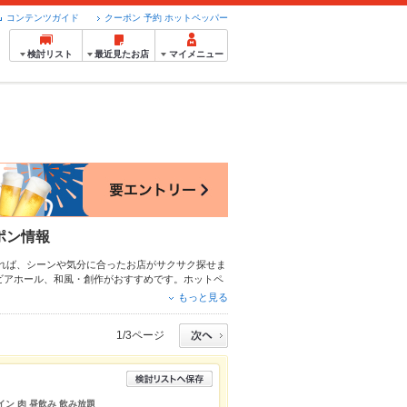
コンテンツガイド
クーポン 予約 ホットペッパー
検討リスト
最近見たお店
マイメニュー
ポン情報
れば、シーンや気分に合ったお店がサクサク探せま
ビアホール
、
和風・創作
がおすすめです。ホットペ
すすめ料理など、お店の最新情報をご紹介している
もっと見る
会にも、会社の宴会にも、デートやパーティーにも
1/3ページ
イン 肉 昼飲み 飲み放題