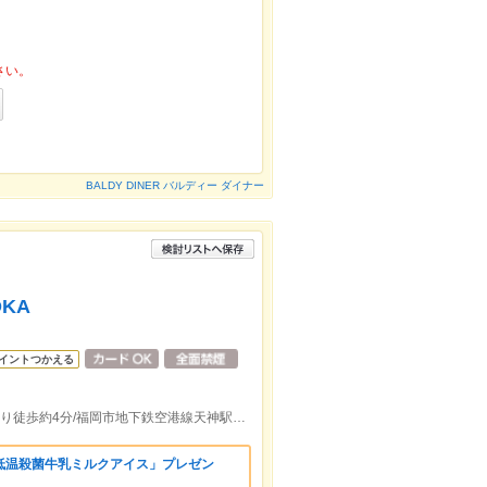
さい。
BALDY DINER バルディー ダイナー
OKA
イントつかえる
福岡市地下鉄空港線赤坂(福岡)駅５出口より徒歩約4分/福岡市地下鉄空港線天神駅３出口より徒歩約5分
低温殺菌牛乳ミルクアイス」プレゼン