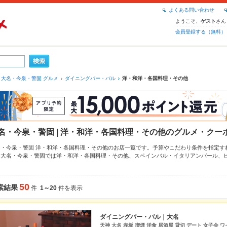
よくある問い合わせ
ようこそ、
さん
ゲスト
会員登録する（無料）
大名・今泉・警固 グルメ
ダイニングバー・バル
洋・和洋・各国料理・その他
名・今泉・警固 | 洋・和洋・各国料理・その他のグルメ・クー
名・今泉・警固 洋・和洋・各国料理・その他のお店一覧です。予算やこだわり条件を指定す
。大名・今泉・警固では洋・和洋・各国料理・その他、
スペインバル・イタリアンバール
、
パーグルメなら、お得なクーポンはもちろん、こだわりメニュー
ローストビーフ
や季節のお
で安心！24時間使える簡単便利なネット予約が使えるお店も拡大中です。友達どうしの飲み
得に便利にホットペッパーグルメをご利用ください。
50
索結果
件
1～20
件を表示
ダイニングバー・バル｜大名
天神 大名 赤坂 喫煙 洋食 居酒屋 貸切 デート 女子会 ワ