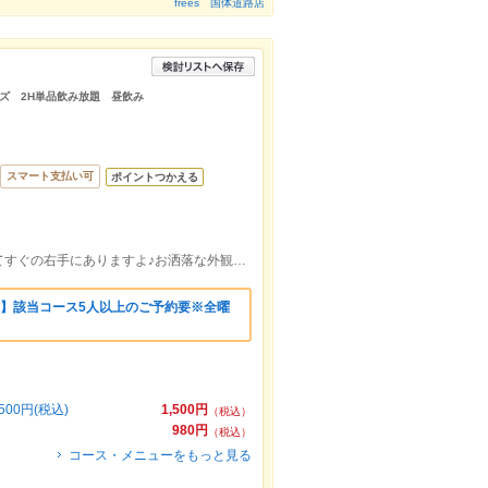
frees 国体道路店
ズ 2H単品飲み放題 昼飲み
スマート支払い可
ポイントつかえる
国体道路のローソンから上人橋通に入ってすぐの右手にありますよ♪お洒落な外観とアメリカの国旗が目印♪
♪◎】該当コース5人以上のご予約要※全曜
0円(税込)
1,500円
（税込）
980円
（税込）
コース・メニューをもっと見る