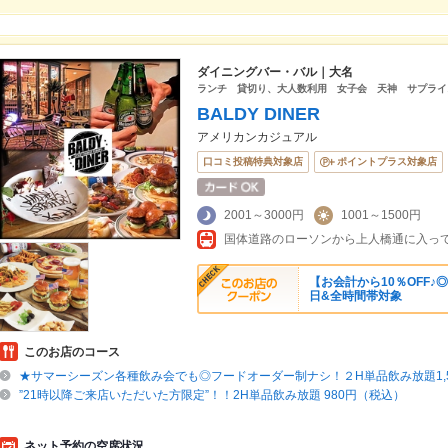
ダイニングバー・バル｜大名
ランチ 貸切り、大人数利用 女子会 天神 サプライ
BALDY DINER
アメリカンカジュアル
口コミ投稿特典対象店
ポイントプラス対象店
2001～3000円
1001～1500円
【お会計から10％OFF
日&全時間帯対象
このお店のコース
★サマーシーズン各種飲み会でも◎フードオーダー制ナシ！２H単品飲み放題1,50
”21時以降ご来店いただいた方限定”！！2H単品飲み放題 980円（税込）
ネット予約の空席状況