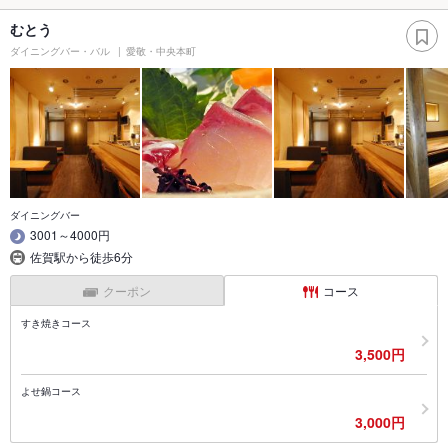
むとう
ダイニングバー・バル
愛敬・中央本町
ダイニングバー
3001～4000円
佐賀駅から徒歩6分
クーポン
コース
すき焼きコース
3,500円
よせ鍋コース
3,000円