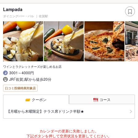
Lampada
ダイニングバー・バル
佐賀駅
ワインとラクレットチーズが楽しめるお店
3001～4000円
JR｢佐賀｣駅から徒歩20分
口コミ投稿特典対象店
クーポン
コース
【月曜から木曜限定】テラス席ドリンク半額★
カレンダーの更新に失敗しました。
下記ボタンを押して空席状況を更新してください。