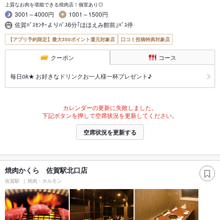
上質なお肉を堪能できる焼肉店！個室あり◎
3001～4000円
1001～1500円
佐賀ﾊﾞｽｾﾝﾀｰよりﾊﾞｽ6分｢ほほえみ館前｣ﾊﾞｽ停
【アプリ予約限定】最大350ポイント還元対象店
口コミ投稿特典対象店
クーポン
コース
毎日ok★ お好きなドリンクお一人様一杯プレゼント♪
カレンダーの更新に失敗しました。
下記ボタンを押して空席状況を更新してください。
空席状況を更新する
焼肉かくら 佐賀駅北口店
佐賀駅
焼肉・ホルモン