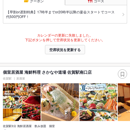
クーポン
コース
【早割or遅割特典】17時半までor20時半以降の宴会スタートでコース
代500円OFF！
カレンダーの更新に失敗しました。
下記ボタンを押して空席状況を更新してください。
空席状況を更新する
個室居酒屋 海鮮料理 さかなや道場 佐賀駅南口店
佐賀駅
居酒屋
佐賀駅3分 海鮮居酒屋 飲み放題 個室