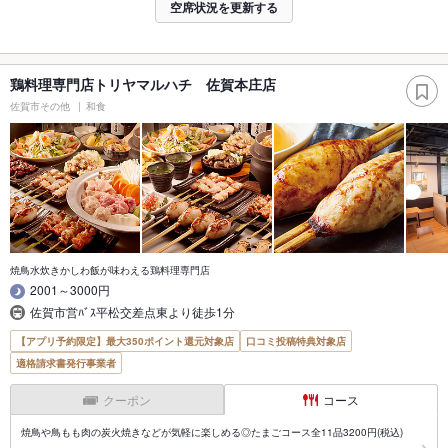
空席状況を更新する
鶏料理専門店トリヤマルハチ 佐賀本庄店
佐賀市その他
和食
焼鳥水炊きかしわ飯が味わえる鶏料理専門店
2001～3000円
佐賀市営ﾊﾞｽ平松交差点東より徒歩1分
【アプリ予約限定】最大350ポイント還元対象店
口コミ投稿特典対象店
適格請求書発行事業者
クーポン
コース
焼鳥や鳥もも肉の炭火焼きなどが気軽に楽しめる◎たまごコース全11品3200円(税込)