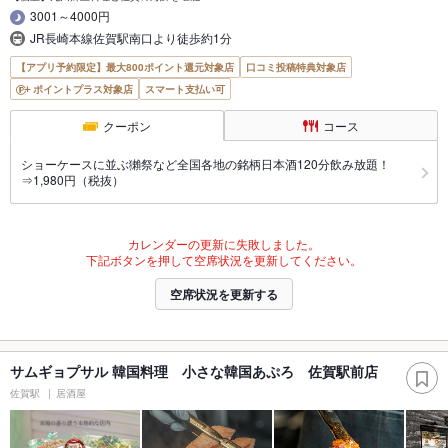
3001～4000円
JR長崎本線佐賀駅南口より徒歩約1分
【アプリ予約限定】最大800ポイント還元対象店
口コミ投稿特典対象店
ポイントプラス対象店
スマート支払い可
クーポン
コース
ショーケースに並ぶ獺祭など全国各地の銘柄日本酒120分飲み放題！
⇒1,980円（税抜）
カレンダーの更新に失敗しました。
下記ボタンを押して空席状況を更新してください。
空席状況を更新する
サムギョプサル 韓国料理 小さな韓国あぷろ 佐賀駅前店
佐賀駅
居酒屋