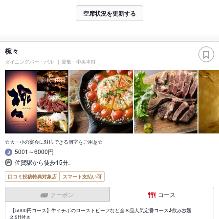
空席状況を更新する
椀々
ダイニングバー・バル
愛敬・中央本町
☆大・小の宴会に対応できる個室をご用意☆
5001～6000円
佐賀駅から徒歩15分｡
口コミ投稿特典対象店
スマート支払い可
クーポン
コース
【5000円コース】牛イチボのローストビーフなど全８品人気定番コース♪飲み放題
2.5H付き