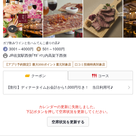
ガブ飲みワインと生ハムてんこ盛りの店♪
3001～4000円
501～1000円
JR佐賀駅西側｢ｻｶﾞﾊﾂ｣内高架下西側
【アプリ予約限定】最大350ポイント還元対象店
口コミ投稿特典対象店
クーポン
コース
【割引】ディナータイムお会計から1,000円引き！ 当日利用可♪
カレンダーの更新に失敗しました。
下記ボタンを押して空席状況を更新してください。
空席状況を更新する