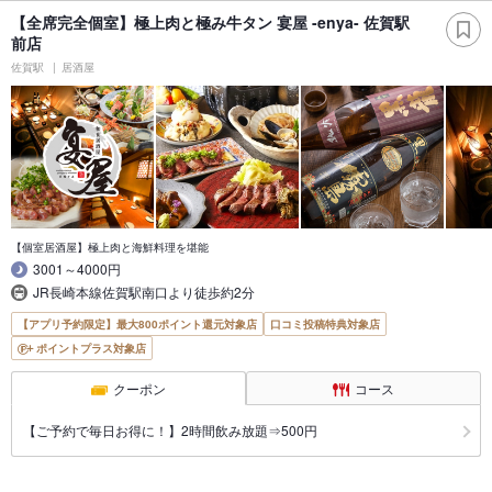
【全席完全個室】極上肉と極み牛タン 宴屋 -enya- 佐賀駅
前店
佐賀駅
居酒屋
【個室居酒屋】極上肉と海鮮料理を堪能
3001～4000円
JR長崎本線佐賀駅南口より徒歩約2分
【アプリ予約限定】最大800ポイント還元対象店
口コミ投稿特典対象店
ポイントプラス対象店
クーポン
コース
【ご予約で毎日お得に！】2時間飲み放題⇒500円