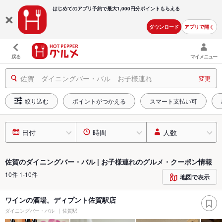
はじめてのアプリ予約で最大
1,000円分ポイントもらえる
ダウンロード
アプリで開く
戻る
マイメニュー
佐賀 ダイニングバー・バル お子様連れ
変更
絞り込む
ポイントがつかえる
スマート支払い可
日付
時間
人数
佐賀のダイニングバー・バル | お子様連れのグルメ・クーポン情報
10件 1-10件
地図で表示
ワインの酒場。ディプント佐賀駅店
ダイニングバー・バル
佐賀駅