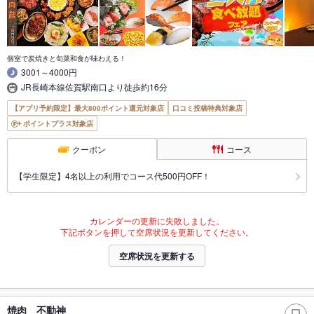
個室で炭焼きと旬菜和食が味わえる！
3001～4000円
JR長崎本線佐賀駅南口より徒歩約16分
【アプリ予約限定】最大800ポイント還元対象店
口コミ投稿特典対象店
ポイントプラス対象店
クーポン
コース
【学生限定】4名以上の利用でコース代500円OFF！
カレンダーの更新に失敗しました。
下記ボタンを押して空席状況を更新してください。
空席状況を更新する
焼肉 不動神