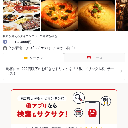
夜景が見えるダイニングバーで素敵な夜を
2001～3000円
佐賀駅南口より｢ｴｽﾌﾟﾗｯﾂ｣まで｡向かい側ﾋﾞﾙ｡
クーポン
コース
乾杯に☆1000円以下のお好きなドリンクを『人数×ドリンク1杯』サー
ビス！！