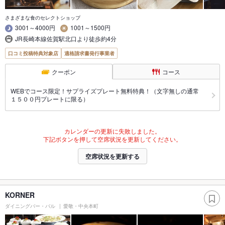
さまざまな食のセレクトショップ
3001～4000円
1001～1500円
JR長崎本線佐賀駅北口より徒歩約4分
口コミ投稿特典対象店
適格請求書発行事業者
クーポン
コース
WEBでコース限定！サプライズプレート無料特典！（文字無しの通常
１５００円プレートに限る）
カレンダーの更新に失敗しました。
下記ボタンを押して空席状況を更新してください。
空席状況を更新する
KORNER
ダイニングバー・バル
愛敬・中央本町