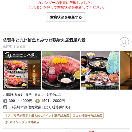
カレンダーの更新に失敗しました。
下記ボタンを押して空席状況を更新してください。
空席状況を更新する
佐賀牛と九州鮮魚とみつせ鷄炭火居酒屋八景
佐賀駅
居酒屋
九州素材和食♪ 接待・宴会に・女子会に◎
3001～4000円
1501～2000円
JR長崎本線佐賀駅南口より徒歩約10分
【アプリ予約限定】最大800ポイント還元対象店
口コミ投稿特典対象店
ポイントプラス対象店