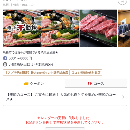
鳥栖
焼肉・ホルモン
鳥栖市で佐賀牛が堪能できる焼肉居酒屋★
5001～6000円
JR鳥栖駅出口より徒歩約5分
【アプリ予約限定】最大350ポイント還元対象店
口コミ投稿特典対象店
クーポン
コース
【季節のコース】 ご宴会に最適！ 人気のお肉と旬を集めた季節のコー
ス★
カレンダーの更新に失敗しました。
下記ボタンを押して空席状況を更新してください。