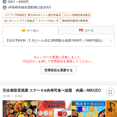
3001～4000円
JR長崎本線佐賀駅南口徒歩3分
【アプリ予約限定】最大800ポイント還元対象店
口コミ投稿特典対象店
ポイントプラス対象店
スマート支払い可
適格請求書発行事業者
クーポン
コース
【当日予約OK！】生ビール含む2時間飲み放題1800円（1980円税込）
カレンダーの更新に失敗しました。
下記ボタンを押して空席状況を更新してください。
空席状況を更新する
完全個室居酒屋 ステーキ&肉寿司食べ放題 肉蔵―NIKUZO
佐賀駅
居酒屋