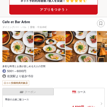
Cafe et Bar Arbre
ダイニングバー・バル
愛敬・中央本町
多彩な料理とお酒が楽しめる大人の空間
5001～6000円
佐賀駅より徒歩15分
口コミ投稿特典対象店
クーポン
コース
季節の土鍋ご飯コース
4,500円
（税込）