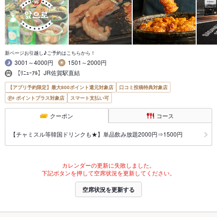
新ページお引越し♪ご予約はこちらから！
3001～4000円
1501～2000円
【ﾘﾆｭｰｱﾙ】JR佐賀駅直結
【アプリ予約限定】最大800ポイント還元対象店
口コミ投稿特典対象店
ポイントプラス対象店
スマート支払い可
クーポン
コース
【チャミスル等韓国ドリンクも★】単品飲み放題2000円⇒1500円
カレンダーの更新に失敗しました。
下記ボタンを押して空席状況を更新してください。
空席状況を更新する