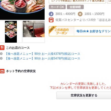
【アプリ予約限定】最大350ポイント還元対象店
口
3001～4000円
1001～1500円
佐賀バスセンターよりバス6分「ほほえ
毎日ok★ お好きなドリ
このお店のコース
【食べ放題メニュー】90分 お一人様4378円(税込)コース
【食べ放題メニュー】90分 お一人様5478円(税込)コース
ネット予約の空席状況
カレンダーの更新に失敗しました。
下記ボタンを押して空席状況を更新してくだ
空席状況を更新する