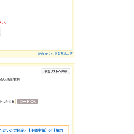
さい。
焼肉 かくら 佐賀駅北口店
会/お洒落/貸切
トつかえる
いただいた方限定♪ 【冷麺半額】or【焼肉