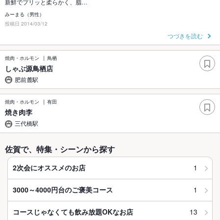
新鮮でプリッと柔らかく、脂…
みーまる（男性）
投稿日 2014/03/12
つづきを読む
焼肉・ホルモン
鳥栖
しゃぶ源鳥栖店
肥前麓駅
焼肉・ホルモン
有田
焼き肉李
三代橋駅
佐賀で、特集・シーンから探す
1
2次会にオススメのお店
1
3000～4000円台のご褒美コース
13
コースじゃなくても飲み放題OKなお店