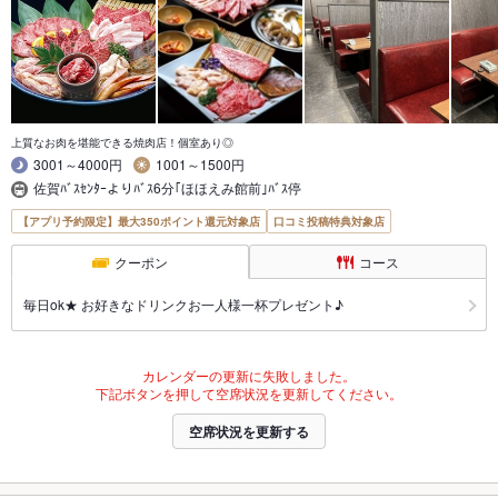
上質なお肉を堪能できる焼肉店！個室あり◎
3001～4000円
1001～1500円
佐賀ﾊﾞｽｾﾝﾀｰよりﾊﾞｽ6分｢ほほえみ館前｣ﾊﾞｽ停
【アプリ予約限定】最大350ポイント還元対象店
口コミ投稿特典対象店
クーポン
コース
毎日ok★ お好きなドリンクお一人様一杯プレゼント♪
カレンダーの更新に失敗しました。
下記ボタンを押して空席状況を更新してください。
空席状況を更新する