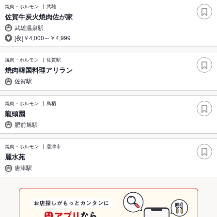
焼肉・ホルモン
武雄
佐賀牛炭火焼肉佐が家
武雄温泉駅
[夜]￥4,000～￥4,999
焼肉・ホルモン
佐賀駅
焼肉韓国料理アリラン
佐賀駅
焼肉・ホルモン
鳥栖
龍頭園
肥前旭駅
焼肉・ホルモン
唐津市
麗水苑
唐津駅