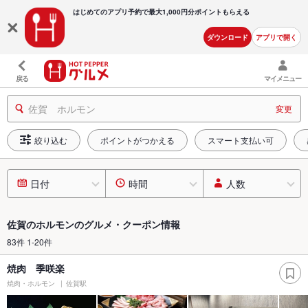
はじめてのアプリ予約で最大
1,000円分ポイントもらえる
ダウンロード
アプリで開く
戻る
マイメニュー
佐賀 ホルモン
変更
絞り込む
ポイントがつかえる
スマート支払い可
日付
時間
人数
佐賀のホルモンのグルメ・クーポン情報
83件 1-20件
焼肉 季咲楽
焼肉・ホルモン
佐賀駅