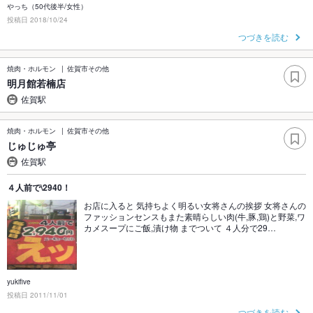
やっち（50代後半/女性）
投稿日 2018/10/24
つづきを読む
焼肉・ホルモン
佐賀市その他
明月館若楠店
佐賀駅
焼肉・ホルモン
佐賀市その他
じゅじゅ亭
佐賀駅
４人前で\2940！
お店に入ると 気持ちよく明るい女将さんの挨拶 女将さんの
ファッションセンスもまた素晴らしい肉(牛,豚,鶏)と野菜,ワ
カメスープにご飯,漬け物 までついて ４人分で29…
yukifive
投稿日 2011/11/01
つづきを読む