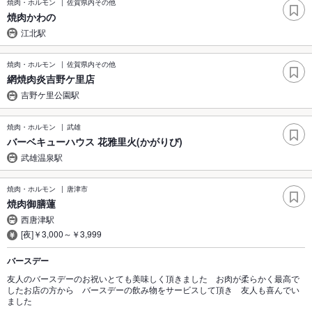
焼肉・ホルモン
佐賀県内その他
焼肉かわの
江北駅
焼肉・ホルモン
佐賀県内その他
網焼肉炎吉野ケ里店
吉野ケ里公園駅
焼肉・ホルモン
武雄
バーベキューハウス 花雅里火(かがりび)
武雄温泉駅
焼肉・ホルモン
唐津市
焼肉御膳蓮
西唐津駅
[夜]￥3,000～￥3,999
バースデー
友人のバースデーのお祝いとても美味しく頂きました お肉が柔らかく最高で
したお店の方から バースデーの飲み物をサービスして頂き 友人も喜んでい
ました