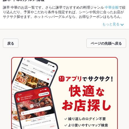
諫早 中華のお店一覧です。さらに諫早でおすすめの料理ジャンル
中華全般
で絞
り込んだり、予算やこだわり条件を指定すれば、シーンや気分に合ったお店が
サクサク探せます。ホットペッパーグルメなら、お得なクーポンはもちろん、
こだわりメニュー
坦々麺
や季節のおすすめ料理など、お店の最新情報をご紹介
もっと見る
しているので安心！24時間使える簡単便利なネット予約が使えるお店も拡大中
です。友達どうしの飲み会にも、会社の宴会にも、デートやパーティーにもお
得に便利にホットペッパーグルメをご利用ください。
戻る
ページの先頭へ戻る