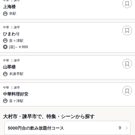
中華
諫早
上海楼
幸駅
中華
諫早
ひまわり
喜々津駅
[昼]～￥999
中華
諫早
山翠楼
本諫早駅
中華
諫早
中華料理好安
喜々津駅
大村市・諫早市で、特集・シーンから探す
9
5000円台の飲み放題付コース