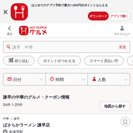
はじめてのアプリ予約で最大
1,000円分ポイントもらえる
ダウンロード
アプリで開く
戻る
マイメニュー
諫早 中華
変更
絞り込む
ポイントがつかえる
スマート支払い可
日付
時間
人数
諫早の中華のグルメ・クーポン情報
24件 1-20件
地図から探す
中華
諫早
ばさらかラーメン 諫早店
本諫早駅