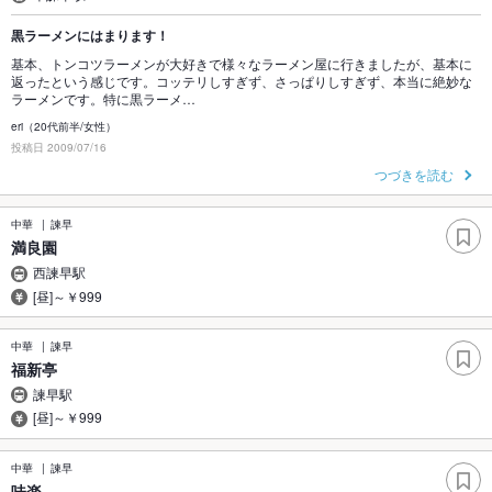
黒ラーメンにはまります！
基本、トンコツラーメンが大好きで様々なラーメン屋に行きましたが、基本に
返ったという感じです。コッテリしすぎず、さっぱりしすぎず、本当に絶妙な
ラーメンです。特に黒ラーメ…
eri（20代前半/女性）
投稿日 2009/07/16
つづきを読む
中華
諫早
満良園
西諫早駅
[昼]～￥999
中華
諫早
福新亭
諫早駅
[昼]～￥999
中華
諫早
味楽