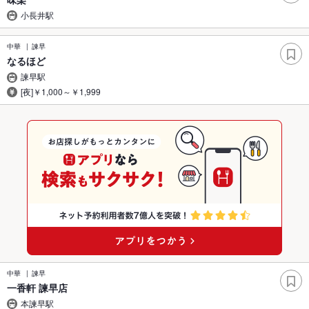
小長井駅
中華
諫早
なるほど
諫早駅
[夜]￥1,000～￥1,999
中華
諫早
一香軒 諫早店
本諫早駅