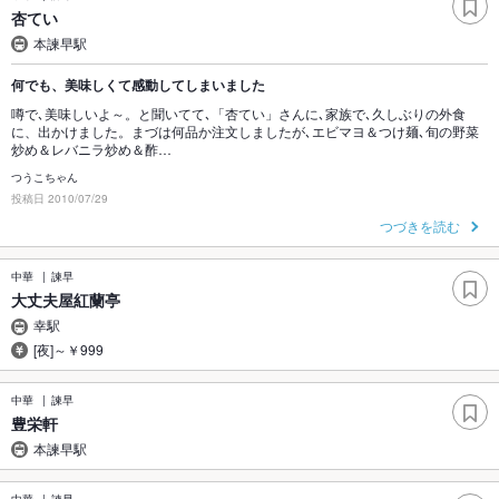
杏てい
本諫早駅
何でも、美味しくて感動してしまいました
噂で､美味しいよ～。と聞いてて､「杏てい」さんに､家族で､久しぶりの外食
に、出かけました。まづは何品か注文しましたが､エビマヨ＆つけ麺､旬の野菜
炒め＆レバニラ炒め＆酢…
つうこちゃん
投稿日 2010/07/29
つづきを読む
中華
諫早
大丈夫屋紅蘭亭
幸駅
[夜]～￥999
中華
諫早
豊栄軒
本諫早駅