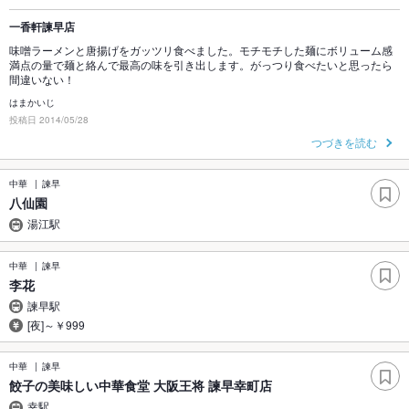
一香軒諫早店
味噌ラーメンと唐揚げをガッツリ食べました。モチモチした麺にボリューム感
満点の量で麺と絡んで最高の味を引き出します。がっつり食べたいと思ったら
間違いない！
はまかいじ
投稿日 2014/05/28
つづきを読む
中華
諫早
八仙園
湯江駅
中華
諫早
李花
諫早駅
[夜]～￥999
中華
諫早
餃子の美味しい中華食堂 大阪王将 諫早幸町店
幸駅