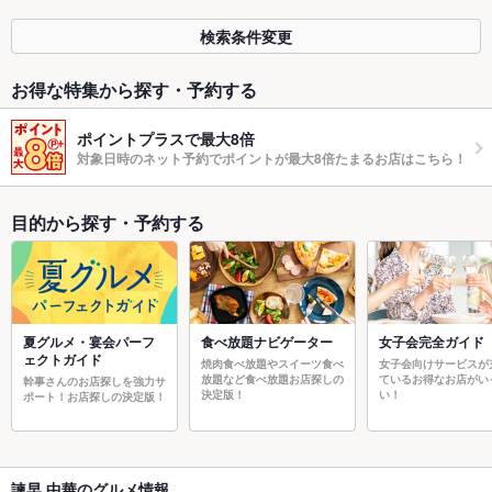
検索条件変更
お得な特集から探す・予約する
ポイントプラスで最大8倍
対象日時のネット予約でポイントが最大8倍たまるお店はこちら！
目的から探す・予約する
夏グルメ・宴会パーフ
食べ放題ナビゲーター
女子会完全ガイド
ェクトガイド
焼肉食べ放題やスイーツ食べ
女子会向けサービスが
放題など食べ放題お店探しの
ているお得なお店がい
幹事さんのお店探しを強力サ
決定版！
い！
ポート！お店探しの決定版！
諫早 中華のグルメ情報