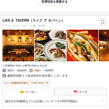
空席状況を更新する
LIKE A TAVERN（ライク ア タバーン）
ダイニングバー・バル
上通・並木坂
≪本場New York≫の料理が味わえるお店
3001～4000円
1001～1500円
藤崎宮前駅より徒歩約2分/並木坂にございます
口コミ投稿特典対象店
COIN+支払い可
クーポン
コース
誕生日や結婚祝などに♪お祝いパンケーキ1500円(税込)