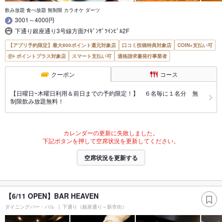
飲み放題 食べ放題 無制限 カラオケ ダーツ
3001～4000円
下通り銀座通り3号線方面ｱｲｷﾞﾝｻﾞﾂｲﾝﾋﾞﾙ2F
【アプリ予約限定】最大800ポイント還元対象店
口コミ投稿特典対象店
COIN+支払い可
ポイントプラス対象店
スマート支払い可
適格請求書発行事業者
クーポン
コース
【日曜日~木曜日利用＆前日までの予約限定！】 ６名毎に１名分 無
制限飲み放題無料！
カレンダーの更新に失敗しました。
下記ボタンを押して空席状況を更新してください。
空席状況を更新する
【6/11 OPEN】BAR HEAVEN
ダイニングバー・バル
下通り（銀座通り～新市街）