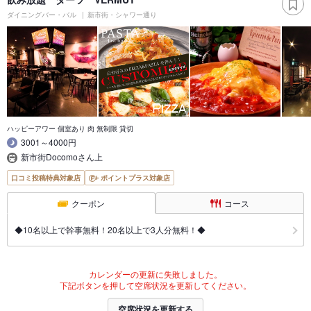
ダイニングバー・バル
新市街・シャワー通り
ハッピーアワー 個室あり 肉 無制限 貸切
3001～4000円
新市街Docomoさん上
口コミ投稿特典対象店
ポイントプラス対象店
クーポン
コース
◆10名以上で幹事無料！20名以上で3人分無料！◆
カレンダーの更新に失敗しました。
下記ボタンを押して空席状況を更新してください。
空席状況を更新する