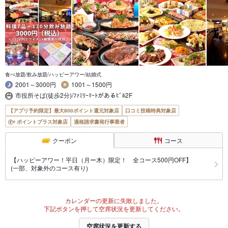
食べ放題/飲み放題/ハッピーアワー/結婚式
2001～3000円
1001～1500円
市役所そば(徒歩2分)/ﾌｧﾐﾘｰﾏｰﾄがあるﾋﾞﾙ2F
【アプリ予約限定】最大800ポイント還元対象店
口コミ投稿特典対象店
ポイントプラス対象店
適格請求書発行事業者
クーポン
コース
【ハッピーアワー！平日（月ー木）限定！ 全コース500円OFF】
(一部、対象外のコース有り)
カレンダーの更新に失敗しました。
下記ボタンを押して空席状況を更新してください。
空席状況を更新する