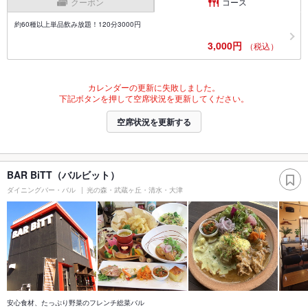
クーポン
コース
約60種以上単品飲み放題！120分3000円
3,000円
（税込）
カレンダーの更新に失敗しました。
下記ボタンを押して空席状況を更新してください。
空席状況を更新する
BAR BiTT（バルビット）
ダイニングバー・バル
光の森・武蔵ヶ丘・清水・大津
安心食材、たっぷり野菜のフレンチ総菜バル