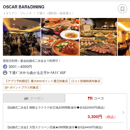
OSCAR BAR&DINING
イタリアン・フレンチ
下通り（通町筋～銀座通り）
普段日利用～宴会結婚式二次会まで利用可！
3001～4000円
下通ﾄﾞｺﾓから曲がる左手ｶｰﾅA1ﾋﾞﾙ5F
【アプリ予約限定】最大800ポイント還元対象店
口コミ投稿特典対象店
ポイントプラス対象店
クーポン
コース
【結婚式二次会】移動もラクラク好立地♪2時間飲放付◆全3品3300円(税込)
3,300円
（税込）
【結婚式二次会】大型スクリーン完備★2時間飲放付◆全5品4400円(税込)