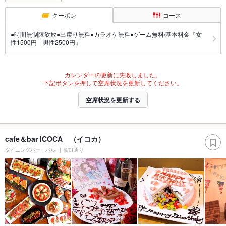
クーポン
コース
●時間無制限飲放●出戻り無料●カラオケ無料●ゲーム無料/基本料金『女
性1500円 男性2500円』
カレンダーの更新に失敗しました。
下記ボタンを押して空席状況を更新してください。
空席状況を更新する
cafe＆bar ICOCA （イコカ）
ダイニングバー・バル
駕町通り