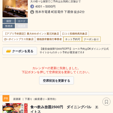
大小様々な個室◎ご予約はお気軽に店舗まで
4001～5000円
熊本市電通 町筋電停 下通側 徒歩2分
個室
カード
禁煙席
喫煙席
【アプリ予約限定】最大800ポイント還元対象店
口コミ投稿特典対象店
ポイントプラス対象店
適格請求書発行事業者
ネット予約可
クーポンあり
【最安値保障!!(300円OFF)】コース予約はDKダイニング公式
クーポンを見る
サイトからのネット予約が最安値です♪
カレンダーの更新に失敗しました。
下記ボタンを押して空席状況を更新してください。
空席状況を更新する
PR
居酒屋
下通り（銀座通り～新市街）
食べ飲み放題2500円 ダイニングバル エ
イトス