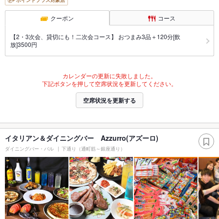
ポイントプラス対象店
クーポン
コース
【2・3次会、貸切にも！二次会コース】 おつまみ3品＋120分[飲
放]3500円
カレンダーの更新に失敗しました。
下記ボタンを押して空席状況を更新してください。
空席状況を更新する
イタリアン＆ダイニングバー Azzurro(アズーロ)
ダイニングバー・バル
下通り（通町筋～銀座通り）