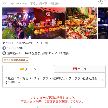
ダイニングバー・バル
下通り（通町筋～銀座通り）
マイアミビーチ風 free style リゾートBAR
1001～1500円
通町筋⇒TSUTAYAを過ぎ､駕町ｾﾌﾞﾝｲﾚﾌﾞﾝを左折
口コミ投稿特典対象店
クーポン
コース
☆最強コスパ貸切パーティープラン☆超得ビュッフェプラン飲み放題付
き3500円～
カレンダーの更新に失敗しました。
下記ボタンを押して空席状況を更新してください。