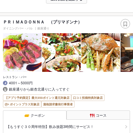
ＰＲＩＭＡＤＯＮＮＡ （プリマドンナ）
ダイニングバー・バル
銀座通り
レストラン・バー
4001～5000円
銀座通りから銀杏北通りに入ってすぐ
【アプリ予約限定】最大350ポイント還元対象店
口コミ投稿特典対象店
ポイントプラス対象店
適格請求書発行事業者
クーポン
コース
【もうすぐ３０周年特別】飲み放題3時間にサービス！