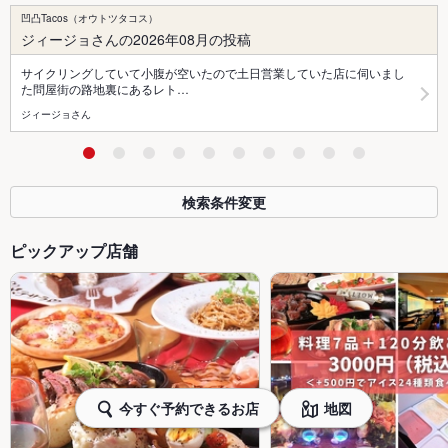
凹凸Tacos（オウトツタコス）
ジィージョさんの2026年08月の投稿
サイクリングしていて小腹が空いたので土日営業していた店に伺いまし
た問屋街の路地裏にあるレト…
ジィージョさん
検索条件変更
ピックアップ店舗
今すぐ予約できるお店
地図