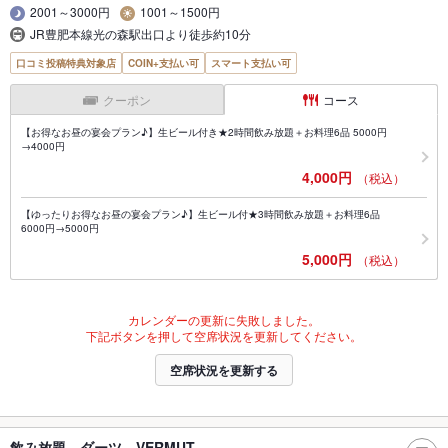
2001～3000円
1001～1500円
JR豊肥本線光の森駅出口より徒歩約10分
口コミ投稿特典対象店
COIN+支払い可
スマート支払い可
クーポン
コース
【お得なお昼の宴会プラン♪】生ビール付き★2時間飲み放題＋お料理6品 5000円
→4000円
4,000円
（税込）
【ゆったりお得なお昼の宴会プラン♪】生ビール付★3時間飲み放題＋お料理6品
6000円→5000円
5,000円
（税込）
カレンダーの更新に失敗しました。
下記ボタンを押して空席状況を更新してください。
空席状況を更新する
飲み放題 ダーツ VERMUT