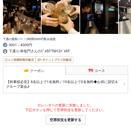
下通の最新バー！2時間3300円飲み放題
3001～4000円
下通り/串衛門さんのﾋﾞﾙ5F/TM12ﾋﾞﾙ5F
口コミ投稿特典対象店
ポイントプラス対象店
クーポン
コース
【幹事様必見】6名以上で1名無料／10名以上で2名無料◆お得に貸切＆
グループ宴会♪
カレンダーの更新に失敗しました。
下記ボタンを押して空席状況を更新してください。
空席状況を更新する