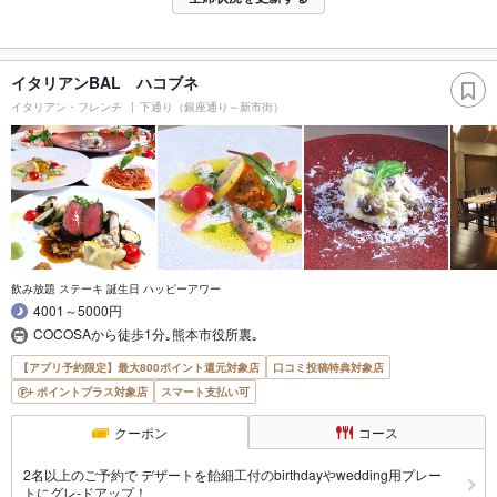
イタリアンBAL ハコブネ
イタリアン・フレンチ
下通り（銀座通り～新市街）
飲み放題 ステーキ 誕生日 ハッピーアワー
4001～5000円
COCOSAから徒歩1分｡熊本市役所裏｡
【アプリ予約限定】最大800ポイント還元対象店
口コミ投稿特典対象店
ポイントプラス対象店
スマート支払い可
クーポン
コース
2名以上のご予約で デザートを飴細工付のbirthdayやwedding用プレー
トにグレ-ドアップ！