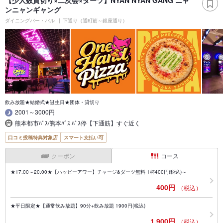
【少人数貸切り×二次会×ダーツ】NYAN NYAN GANG ニャ
ンニャンギャング
ダイニングバー・バル
下通り（通町筋～銀座通り）
飲み放題★結婚式★誕生日★団体・貸切り
2001～3000円
熊本都市ﾊﾞｽ/熊本ﾊﾞｽ ﾊﾞｽ停【下通筋】すぐ近く
口コミ投稿特典対象店
スマート支払い可
クーポン
コース
★17:00～20:00★【ハッピーアワー】チャージ&ダーツ無料 1杯400円(税込)～
400円
（税込）
★平日限定★【通常飲み放題】90分+飲み放題 1900円(税込)
1,900円
（税込）