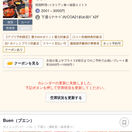
韓国料理×イタリアン食べ放題エイトス
2001～3000円
下通りｱｰｹｰﾄﾞ内/COA21斜め前ﾋﾞﾙ2F
個室
カード
禁煙席
喫煙席
【アプリ予約限定】最大800ポイント還元対象店
口コミ投稿特典対象店
ポイントプラス対象店
スマート支払い可
適格請求書発行事業者
ネット予約可
クーポンあり
主役が喜ぶサプライズ♪前日までのご予約でお祝いプレート通
クーポンを見る
常2000円⇒1000円！
カレンダーの更新に失敗しました。
下記ボタンを押して空席状況を更新してください。
空席状況を更新する
Buen（ブエン）
ダイニングバー・バル
下通り（通町筋～銀座通り）