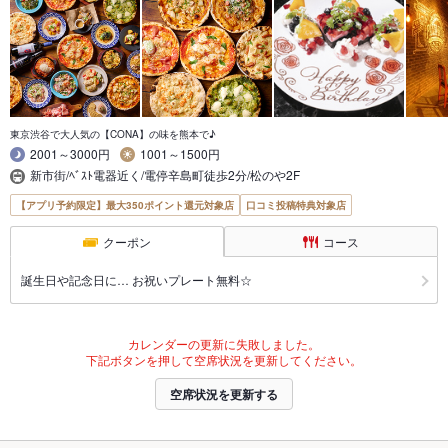
東京渋谷で大人気の【CONA】の味を熊本で♪
2001～3000円
1001～1500円
新市街/ﾍﾞｽﾄ電器近く/電停辛島町徒歩2分/松のや2F
【アプリ予約限定】最大350ポイント還元対象店
口コミ投稿特典対象店
クーポン
コース
誕生日や記念日に… お祝いプレート無料☆
カレンダーの更新に失敗しました。
下記ボタンを押して空席状況を更新してください。
空席状況を更新する