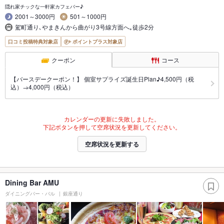
隠れ家チックな一軒家カフェバー♪
2001～3000円
501～1000円
駕町通り､やまきんから曲がり3号線方面へ｡徒歩2分
口コミ投稿特典対象店
ポイントプラス対象店
クーポン
コース
【バースデークーポン！】 個室サプライズ誕生日Plan♪4,500円（税
込）→4,000円（税込）
カレンダーの更新に失敗しました。
下記ボタンを押して空席状況を更新してください。
空席状況を更新する
Dining Bar AMU
ダイニングバー・バル
銀座通り