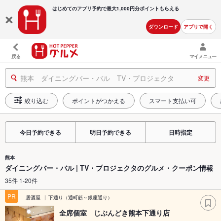
はじめてのアプリ予約で最大
1,000円分ポイントもらえる
ダウンロード
アプリで開く
戻る
マイメニュー
熊本 ダイニングバー・バル TV・プロジェクタ
変更
絞り込む
ポイントがつかえる
スマート支払い可
今日予約できる
明日予約できる
日時指定
熊本
ダイニングバー・バル | TV・プロジェクタのグルメ・クーポン情報
35件 1-20件
PR
居酒屋
下通り（通町筋～銀座通り）
全席個室 じぶんどき熊本下通り店