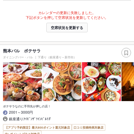
カレンダーの更新に失敗しました。
下記ボタンを押して空席状況を更新してください。
空席状況を更新する
熊本バル ポテサラ
ダイニングバー・バル
下通り（銀座通り～新市街）
ポテサラなのに手羽先が押しの店！
2001～3000円
銀座通りｱｲｷﾞﾝｻﾞﾂｲﾝﾋﾞﾙ1F
【アプリ予約限定】最大800ポイント還元対象店
口コミ投稿特典対象店