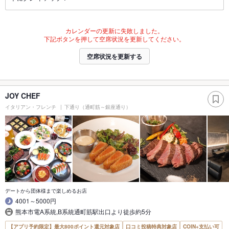
カレンダーの更新に失敗しました。
下記ボタンを押して空席状況を更新してください。
空席状況を更新する
JOY CHEF
イタリアン・フレンチ
下通り（通町筋～銀座通り）
デートから団体様まで楽しめるお店
4001～5000円
熊本市電A系統,B系統通町筋駅出口より徒歩約5分
【アプリ予約限定】最大800ポイント還元対象店
口コミ投稿特典対象店
COIN+支払い可