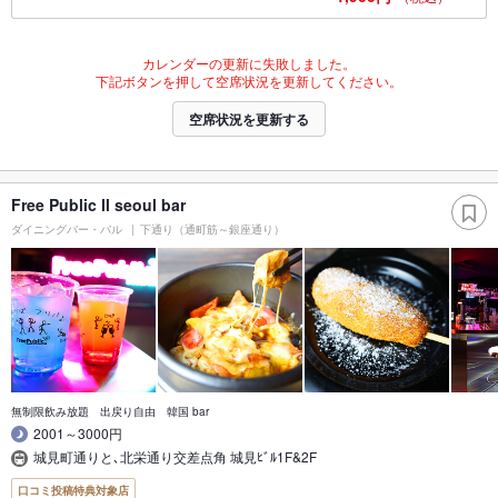
カレンダーの更新に失敗しました。
下記ボタンを押して空席状況を更新してください。
空席状況を更新する
Free Public ll seoul bar
ダイニングバー・バル
下通り（通町筋～銀座通り）
無制限飲み放題 出戻り自由 韓国 bar
2001～3000円
城見町通りと､北栄通り交差点角 城見ﾋﾞﾙ1F&2F
口コミ投稿特典対象店