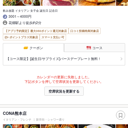
飲み放題 イタリアン 女子会 誕生日 記念日
3001～4000円
花畑駅より徒歩約2分
【アプリ予約限定】最大350ポイント還元対象店
口コミ投稿特典対象店
ポイントプラス対象店
スマート支払い可
クーポン
コース
【コース限定】[誕生日/サプライズ]バースデープレート無料！
カレンダーの更新に失敗しました。
下記ボタンを押して空席状況を更新してください。
空席状況を更新する
CONA熊本店
イタリアン・フレンチ
新市街・シャワー通り