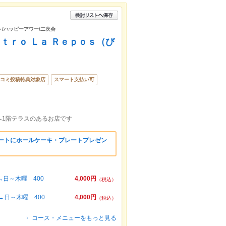
り
ト/ハッピーアワー/二次会
ｔｒｏ Ｌａ Ｒｅｐｏｓ（び
コミ投稿特典対象店
スマート支払い可
へ1階テラスのあるお店です
ザートにホールケーキ・プレートプレゼン
→日～木曜 400
4,000円
（税込）
→日～木曜 400
4,000円
（税込）
コース・メニューをもっと見る