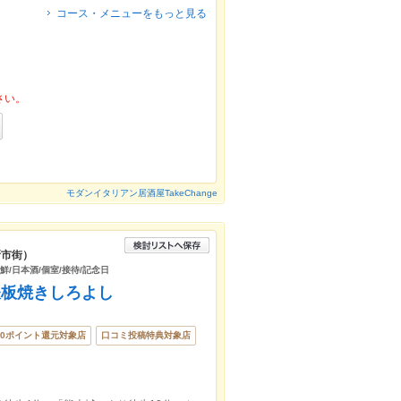
コース・メニューをもっと見る
さい。
モダンイタリアン居酒屋TakeChange
新市街）
鮮/日本酒/個室/接待/記念日
鉄板焼きしろよし
00ポイント還元対象店
口コミ投稿特典対象店