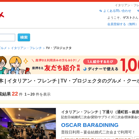
イタリアン・フレ
よくある問い合わせ
ようこそ、
さん
ゲスト
会員登録する（無料）
グルメ
イタリアン・フレンチ
TV・プロジェクタ
本 | イタリアン・フレンチ | TV・プロジェクタのグルメ・ク
22
索結果
件
1～20
件を表示
イタリアン・フレンチ｜下通り（通町筋～銀
記念日/結婚式二次会/貸切/サプライズ/二次会/団体宴会/女
OSCAR BAR&DINING
普段日利用～宴会結婚式二次会まで利用可！