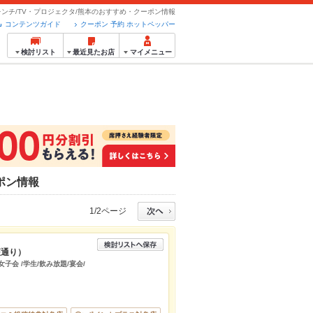
ンチ/TV・プロジェクタ/熊本のおすすめ・クーポン情報
コンテンツガイド
クーポン 予約 ホットペッパー
検討リスト
最近見たお店
マイメニュー
ーポン情報
1/2ページ
座通り）
子会 /学生/飲み放題/宴会/