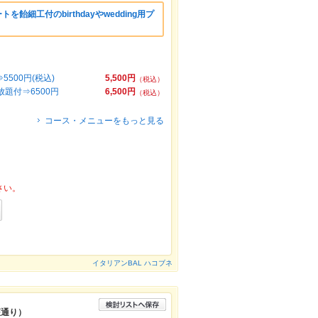
を飴細工付のbirthdayやwedding用プ
500円(税込)
5,500円
（税込）
題付⇒6500円
6,500円
（税込）
コース・メニューをもっと見る
さい。
イタリアンBAL ハコブネ
座通り）