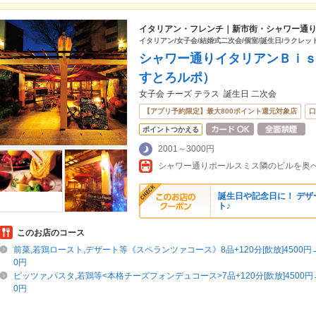
イタリアン・フレンチ｜新市街・シャワー通
イタリアン/女子会/結婚式二次会/個室/誕生日/ラクレッ
シャワー通りイタリアンＢｉｓ
すとろルポ）
女子会 チーズ テラス 誕生日 二次会
【アプリ予約限定】最大800ポイント還元対象店
口
ポイントつかえる
2001～3000円
シャワー通りポールスミス隣のビルを奥
誕生日や記念日に！ デ
ト♪
このお店のコース
前菜,若鶏ロースト,デザート等《スペランツァコース》8品+120分[飲放]4500円
0円
ピッツァ,パスタ,若鶏等<本格チーズフォンデュコース>7品+120分[飲放]4500円
0円