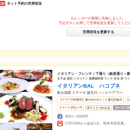
ネット予約の空席状況
カレンダーの更新に失敗しました。
下記ボタンを押して空席状況を更新してくだ
空席状況を更新する
イタリアン・フレンチ｜下通り（銀座通り～
女子会 貸切 イタリアン 無農薬野菜 ランチ 弁当 肉 ワ
イタリアンBAL ハコブネ
飲み放題 ステーキ 誕生日 ハッピーアワー
【アプリ予約限定】最大800ポイント還元対象店
口
スマート支払い可
ポイントつかえる
4001～5000円
COCOSAから徒歩1分。熊本市役所裏。