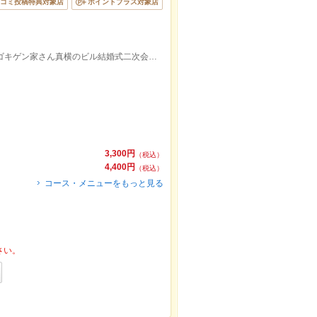
コミ投稿特典対象店
ポイントプラス対象店
下通ドコモから曲がる左手カーナビル5Fゴキゲン家さん真横のビル結婚式二次会や二次会・女子会などで人気のお店です。
3,300円
（税込）
4,400円
（税込）
コース・メニューをもっと見る
さい。