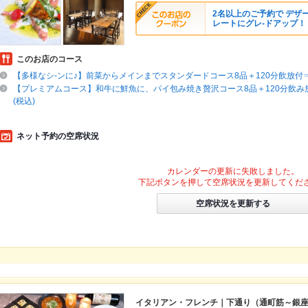
2名以上のご予約で デザート
レートにグレ-ドアップ！
このお店のコース
【多様なシ-ンに♪】前菜からメインまでスタンダードコース8品＋120分飲放付⇒5
【プレミアムコース】和牛に鮮魚に、パイ包み焼き贅沢コース8品＋120分飲み放
(税込)
ネット予約の空席状況
カレンダーの更新に失敗しました。
下記ボタンを押して空席状況を更新してくだ
空席状況を更新する
イタリアン・フレンチ｜下通り（通町筋～銀