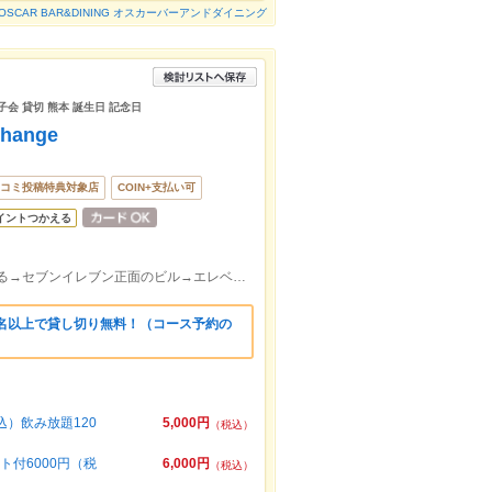
OSCAR BAR&DINING オスカーバーアンドダイニング
子会 貸切 熊本 誕生日 記念日
ange
コミ投稿特典対象店
COIN+支払い可
イントつかえる
下通りアーケードをTSUTAYA方面に曲がる→セブンイレブン正面のビル→エレベーターで9階へ【駕町通】
0名以上で貸し切り無料！（コース予約の
）飲み放題120
5,000円
（税込）
付6000円（税
6,000円
（税込）