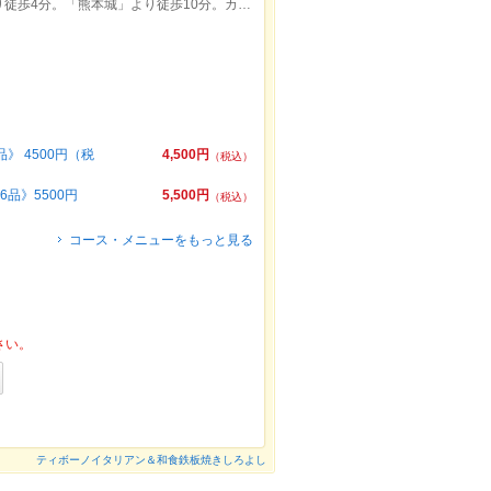
「辛島町駅」「桜町バスターミナル」より徒歩4分。「熊本城」より徒歩10分。カンデオホテルズ熊本新市街 下（1F）
》 4500円（税
4,500円
（税込）
品》5500円
5,500円
（税込）
コース・メニューをもっと見る
さい。
ティボーノイタリアン＆和食鉄板焼きしろよし