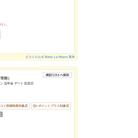
さい。
ビストロルポ Bistro La Repos 熊本
新市街）
イン 忘年会 デート 記念日
コミ投稿特典対象店
ポイントプラス対象店