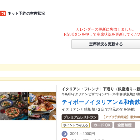
ネット予約の空席状況
カレンダーの更新に失敗しました。
下記ボタンを押して空席状況を更新してくだ
空席状況を更新する
イタリアン・フレンチ｜下通り（銀座通り～
辛島町/イタリアン/ピザ/ワイン/コース/和食/鉄板焼き/海
ティボーノイタリアン＆和食
イタリアンと鉄板焼♪２店で地元の旬を堪能
【アプリ予約限定】最大8
ポイントつかえる
3001～4000円