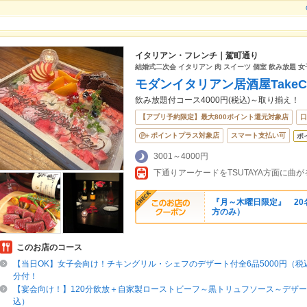
イタリアン・フレンチ｜駕町通り
結婚式二次会 イタリアン 肉 スイーツ 個室 飲み放題 女
モダンイタリアン居酒屋TakeCh
飲み放題付コース4000円(税込)～取り揃え！
【アプリ予約限定】最大800ポイント還元対象店
口
ポイントプラス対象店
スマート支払い可
ポ
3001～4000円
『月～木曜日限定』 2
方のみ）
このお店のコース
【当日OK】女子会向け！チキングリル・シェフのデザート付全6品5000円（税込
分付！
【宴会向け！】120分飲放＋自家製ローストビーフ～黒トリュフソース～デザート
込）