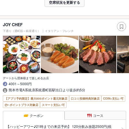
空席状況を更新する
JOY CHEF
下通り（通町筋～銀座通り）
イタリアン・フレンチ
デートから団体様まで楽しめるお店
4001～5000円
熊本市電A系統,B系統通町筋駅出口より徒歩約5分
【アプリ予約限定】最大800ポイント還元対象店
口コミ投稿特典対象店
COIN+支払い可
ポイントプラス対象店
スマート支払い可
クーポン
コース
【ハッピーアワー♪21時までの来店予約】 120分飲み放題2500円(税