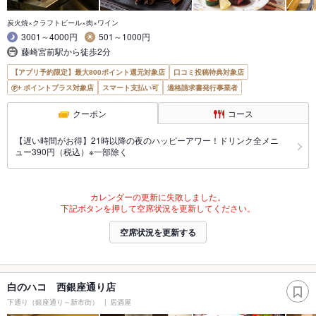
炭火焼×クラフトビール×肉×ワイン
3001～4000円
501～1000円
藤崎宮前駅から徒歩2分
【アプリ予約限定】最大800ポイント還元対象店
口コミ投稿特典対象店
ポイントプラス対象店
スマート支払い可
適格請求書発行事業者
クーポン
コース
【遅い時間がお得】21時以降の夜のハッピーアワー！ドリンク全メニ
ュー390円（税込）※一部除く
カレンダーの更新に失敗しました。
下記ボタンを押して空席状況を更新してください。
空席状況を更新する
白のハコ 西銀座通り店
下通り（銀座通り～新市街）
居酒屋