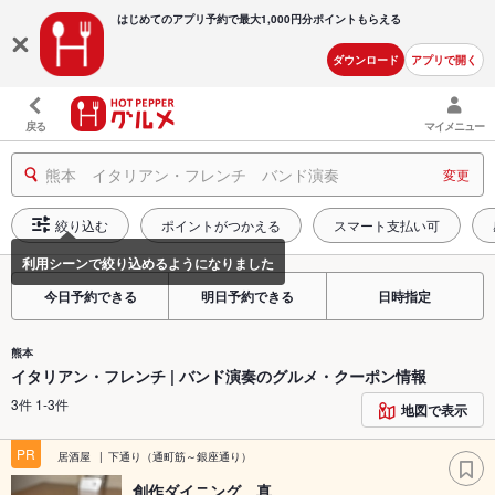
はじめてのアプリ予約で最大
1,000円分ポイントもらえる
ダウンロード
アプリで開く
戻る
マイメニュー
熊本 イタリアン・フレンチ バンド演奏
変更
絞り込む
ポイントがつかえる
スマート支払い可
今日予約できる
明日予約できる
日時指定
熊本
イタリアン・フレンチ | バンド演奏のグルメ・クーポン情報
3件 1-3件
地図で表示
PR
居酒屋
下通り（通町筋～銀座通り）
創作ダイニング 真