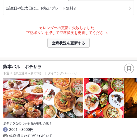
誕生日や記念日に… お祝いプレート無料☆
カレンダーの更新に失敗しました。
下記ボタンを押して空席状況を更新してください。
空席状況を更新する
熊本バル ポテサラ
下通り（銀座通り～新市街）
ダイニングバー・バル
ポテサラなのに手羽先が押しの店！
2001～3000円
銀座通りｱｲｷﾞﾝｻﾞﾂｲﾝﾋﾞﾙ1F