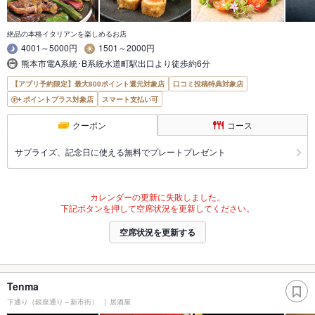
絶品の本格イタリアンを楽しめるお店
4001～5000円
1501～2000円
熊本市電A系統･B系統水道町駅出口より徒歩約6分
【アプリ予約限定】最大800ポイント還元対象店
口コミ投稿特典対象店
ポイントプラス対象店
スマート支払い可
クーポン
コース
サプライズ、記念日に使える無料でプレートプレゼント
カレンダーの更新に失敗しました。
下記ボタンを押して空席状況を更新してください。
空席状況を更新する
Tenma
下通り（銀座通り～新市街）
居酒屋