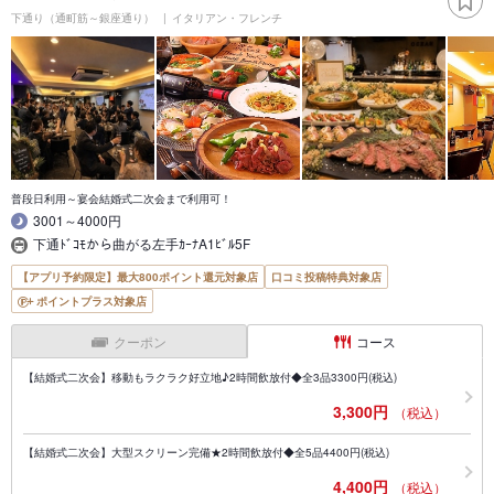
下通り（通町筋～銀座通り）
イタリアン・フレンチ
普段日利用～宴会結婚式二次会まで利用可！
3001～4000円
下通ﾄﾞｺﾓから曲がる左手ｶｰﾅA1ﾋﾞﾙ5F
【アプリ予約限定】最大800ポイント還元対象店
口コミ投稿特典対象店
ポイントプラス対象店
クーポン
コース
【結婚式二次会】移動もラクラク好立地♪2時間飲放付◆全3品3300円(税込)
3,300円
（税込）
【結婚式二次会】大型スクリーン完備★2時間飲放付◆全5品4400円(税込)
4,400円
（税込）