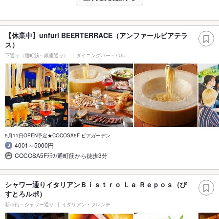
【休業中】unfurl BEERTERRACE（アンファールビアテラ
ス）
下通り（通町筋～銀座通り）
ダイニングバー・バル
5月11日OPEN予定★COCOSA5F ビアガーデン
4001～5000円
COCOSA5Fﾃﾗｽ/通町筋から徒歩3分
シャワー通りイタリアンＢｉｓｔｒｏ Ｌａ Ｒｅｐｏｓ（び
すとろルポ）
新市街・シャワー通り
イタリアン・フレンチ