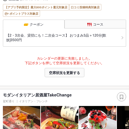
【アプリ予約限定】最大800ポイント還元対象店
口コミ投稿特典対象店
ポイントプラス対象店
クーポン
コース
【2・3次会、貸切にも！二次会コース】 おつまみ3品＋120分[飲
放]3500円
カレンダーの更新に失敗しました。
下記ボタンを押して空席状況を更新してください。
空席状況を更新する
モダンイタリアン居酒屋TakeChange
駕町通り
イタリアン・フレンチ