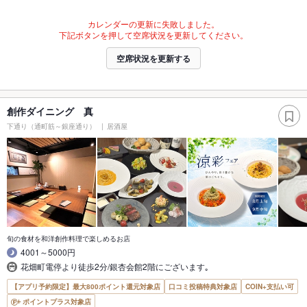
カレンダーの更新に失敗しました。
下記ボタンを押して空席状況を更新してください。
空席状況を更新する
創作ダイニング 真
下通り（通町筋～銀座通り）
居酒屋
旬の食材を和洋創作料理で楽しめるお店
4001～5000円
花畑町電停より徒歩2分/銀杏会館2階にございます｡
【アプリ予約限定】最大800ポイント還元対象店
口コミ投稿特典対象店
COIN+支払い可
ポイントプラス対象店