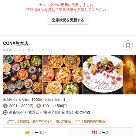
カレンダーの更新に失敗しました。
下記ボタンを押して空席状況を更新してください。
空席状況を更新する
CONA熊本店
新市街・シャワー通り
イタリアン・フレンチ
東京渋谷で大人気の【CONA】の味を熊本で♪
2001～3000円
1001～1500円
新市街/ﾍﾞｽﾄ電器近く/電停辛島町徒歩2分/松のや2F
【アプリ予約限定】最大350ポイント還元対象店
口コミ投稿特典対象店
クーポン
コース