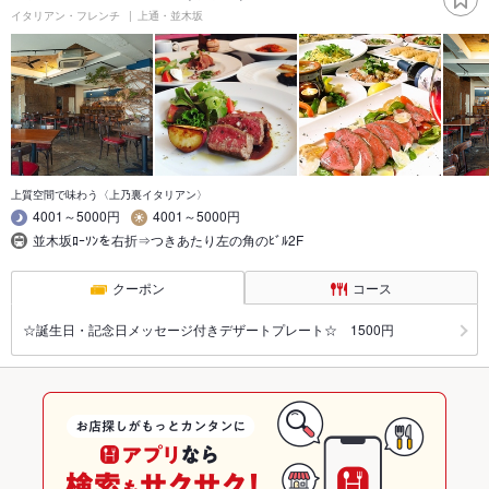
イタリアン・フレンチ
上通・並木坂
上質空間で味わう〈上乃裏イタリアン〉
4001～5000円
4001～5000円
並木坂ﾛｰｿﾝを右折⇒つきあたり左の角のﾋﾞﾙ2F
クーポン
コース
☆誕生日・記念日メッセージ付きデザートプレート☆ 1500円