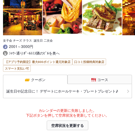
女子会 チーズ テラス 誕生日 二次会
2001～3000円
ｼｬﾜｰ通りﾎﾟｰﾙｽﾐｽ隣のﾋﾞﾙを奥へ
【アプリ予約限定】最大800ポイント還元対象店
口コミ投稿特典対象店
スマート支払い可
クーポン
コース
誕生日や記念日に！ デザートにホールケーキ・プレートプレゼント♪
カレンダーの更新に失敗しました。
下記ボタンを押して空席状況を更新してください。
空席状況を更新する