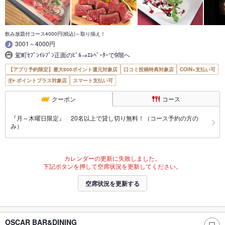
飲み放題付コース4000円(税込)～取り揃え！
3001～4000円
駕町ｾﾌﾞﾝｲﾚﾌﾞﾝ正面のﾋﾞﾙ→ｴﾚﾍﾞｰﾀｰで9階へ
【アプリ予約限定】最大800ポイント還元対象店
口コミ投稿特典対象店
COIN+支払い可
ポイントプラス対象店
スマート支払い可
クーポン
コース
『月～木曜日限定』 20名以上で貸し切り無料！（コース予約の方の
み）
カレンダーの更新に失敗しました。
下記ボタンを押して空席状況を更新してください。
空席状況を更新する
OSCAR BAR&DINING