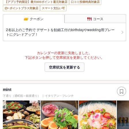
【アプリ予約限定】最大800ポイント還元対象店
口コミ投稿特典対象店
ポイントプラス対象店
スマート支払い可
クーポン
コース
2名以上のご予約で デザートを飴細工付のbirthdayやwedding用プレー
トにグレ-ドアップ！
カレンダーの更新に失敗しました。
下記ボタンを押して空席状況を更新してください。
空席状況を更新する
mint
下通り（通町筋～銀座通り）
イタリアン・フレンチ