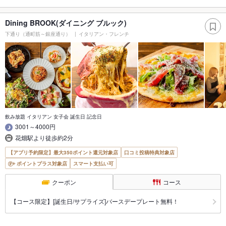
Dining BROOK(ダイニング ブルック)
下通り（通町筋～銀座通り）
イタリアン・フレンチ
飲み放題 イタリアン 女子会 誕生日 記念日
3001～4000円
花畑駅より徒歩約2分
【アプリ予約限定】最大350ポイント還元対象店
口コミ投稿特典対象店
ポイントプラス対象店
スマート支払い可
クーポン
コース
【コース限定】[誕生日/サプライズ]バースデープレート無料！