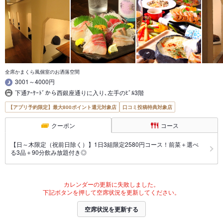
全席かまくら風個室のお洒落空間
3001～4000円
下通ｱｰｹｰﾄﾞから西銀座通りに入り､左手のﾋﾞﾙ3階
【アプリ予約限定】最大800ポイント還元対象店
口コミ投稿特典対象店
クーポン
コース
【日～木限定（祝前日除く）】1日3組限定2580円コース！前菜＋選べ
る3品＋90分飲み放題付き◎
カレンダーの更新に失敗しました。
下記ボタンを押して空席状況を更新してください。
空席状況を更新する