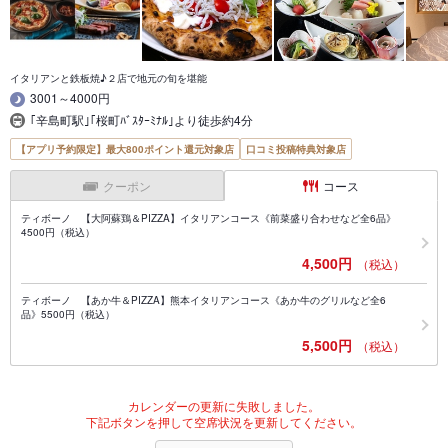
イタリアンと鉄板焼♪２店で地元の旬を堪能
3001～4000円
｢辛島町駅｣｢桜町ﾊﾞｽﾀｰﾐﾅﾙ｣より徒歩約4分
【アプリ予約限定】最大800ポイント還元対象店
口コミ投稿特典対象店
クーポン
コース
ティボーノ 【大阿蘇鶏＆PIZZA】イタリアンコース《前菜盛り合わせなど全6品》
4500円（税込）
4,500円
（税込）
ティボーノ 【あか牛＆PIZZA】熊本イタリアンコース《あか牛のグリルなど全6
品》5500円（税込）
5,500円
（税込）
カレンダーの更新に失敗しました。
下記ボタンを押して空席状況を更新してください。