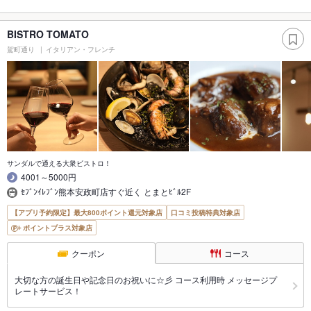
BISTRO TOMATO
駕町通り
イタリアン・フレンチ
サンダルで通える大衆ビストロ！
4001～5000円
ｾﾌﾞﾝｲﾚﾌﾞﾝ熊本安政町店すぐ近く とまとﾋﾞﾙ2F
【アプリ予約限定】最大800ポイント還元対象店
口コミ投稿特典対象店
ポイントプラス対象店
クーポン
コース
大切な方の誕生日や記念日のお祝いに☆彡 コース利用時 メッセージプ
レートサービス！