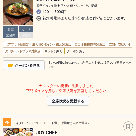
四季折々の創作料理や各種ドリンクをご提供
4001～5000円
花畑町電停より徒歩2分/銀杏会館2階にございます｡
個室
カード
禁煙席
喫煙席
【アプリ予約限定】最大800ポイント還元対象店
口コミ投稿特典対象店
COIN+支払い可
ポイントプラス対象店
ネット予約可
クーポンあり
【7700円以上のコースご利用の方】飲み放題30分延長クーポ
クーポンを見る
ン☆
カレンダーの更新に失敗しました。
下記ボタンを押して空席状況を更新してください。
空席状況を更新する
PR
イタリアン・フレンチ
下通り（通町筋～銀座通り）
JOY CHEF