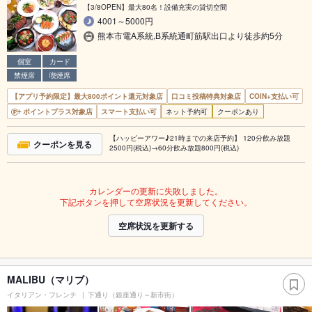
【3/8OPEN】最大80名！設備充実の貸切空間
4001～5000円
熊本市電A系統,B系統通町筋駅出口より徒歩約5分
個室
カード
禁煙席
喫煙席
【アプリ予約限定】最大800ポイント還元対象店
口コミ投稿特典対象店
COIN+支払い可
ポイントプラス対象店
スマート支払い可
ネット予約可
クーポンあり
【ハッピーアワー♪21時までの来店予約】 120分飲み放題
クーポンを見る
2500円(税込)→60分飲み放題800円(税込)
カレンダーの更新に失敗しました。
下記ボタンを押して空席状況を更新してください。
空席状況を更新する
MALIBU（マリブ）
イタリアン・フレンチ
下通り（銀座通り～新市街）