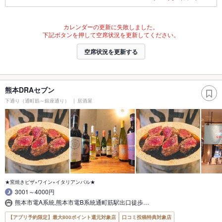
カレンダーの更新に失敗しました。
下記ボタンを押して空席状況を更新してください。
空席状況を更新する
熊本DRAセブン
下通り（通町筋～銀座通り）
居酒屋
★窯焼きピザ×ワイン×イタリアンバル★
3001～4000円
熊本市電A系統,熊本市電B系統通町筋駅出口徒歩…
【アプリ予約限定】最大800ポイント還元対象店
口コミ投稿特典対象店