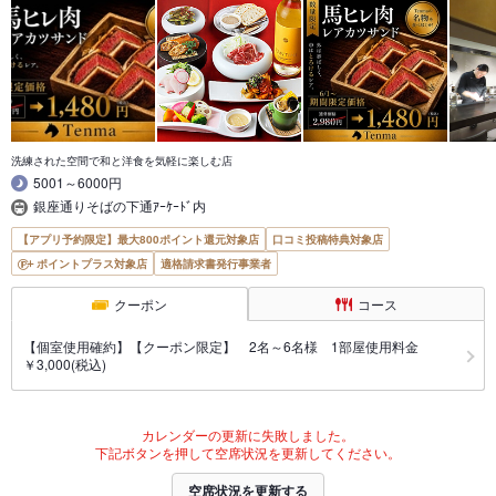
洗練された空間で和と洋食を気軽に楽しむ店
5001～6000円
銀座通りそばの下通ｱｰｹｰﾄﾞ内
【アプリ予約限定】最大800ポイント還元対象店
口コミ投稿特典対象店
ポイントプラス対象店
適格請求書発行事業者
クーポン
コース
【個室使用確約】【クーポン限定】 2名～6名様 1部屋使用料金
￥3,000(税込)
カレンダーの更新に失敗しました。
下記ボタンを押して空席状況を更新してください。
空席状況を更新する