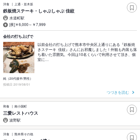
洋食
上通・並木坂
鉄板焼ステーキ・しゃぶしゃぶ 佳紋
水道町駅
[夜]￥6,000～￥7,999
会社の打ち上げで
以前会社の打ち上げで熊本市中央区上通りにある『鉄板焼
きステーキ 佳紋』さんにお邪魔しました！外観も内装も落
ち着いた雰囲気。今回は10名くらいで利用させて頂き、個
室に…
純（20代後半/男性）
投稿日 2019/08/01
つづきを読む
和食
南小国町
三愛レストハウス
波野駅
洋食
熊本県その他