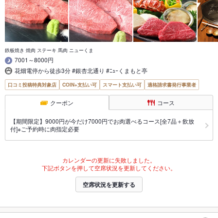
鉄板焼き 焼肉 ステーキ 馬肉 ニューくま
7001～8000円
花畑電停から徒歩3分 #銀杏北通り #ﾆｭｰくまもと亭
口コミ投稿特典対象店
COIN+支払い可
スマート支払い可
適格請求書発行事業者
クーポン
コース
【期間限定】9000円が今だけ7000円でお肉選べるコース[全7品＋飲放
付]※ご予約時に肉指定必要
カレンダーの更新に失敗しました。
下記ボタンを押して空席状況を更新してください。
空席状況を更新する