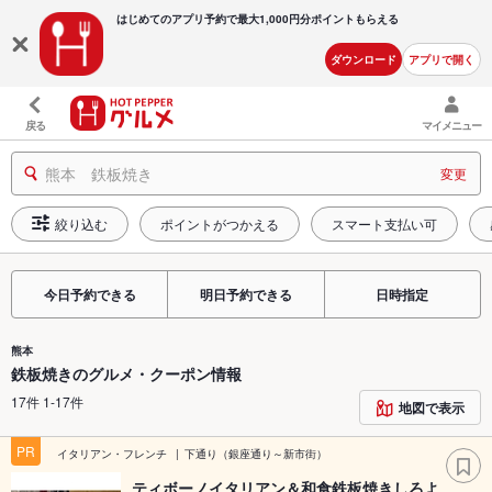
はじめてのアプリ予約で最大
1,000円分ポイントもらえる
ダウンロード
アプリで開く
戻る
マイメニュー
熊本 鉄板焼き
変更
絞り込む
ポイントがつかえる
スマート支払い可
今日予約できる
明日予約できる
日時指定
熊本
鉄板焼きのグルメ・クーポン情報
17件 1-17件
地図で表示
PR
イタリアン・フレンチ
下通り（銀座通り～新市街）
ティボーノイタリアン＆和食鉄板焼きしろよ