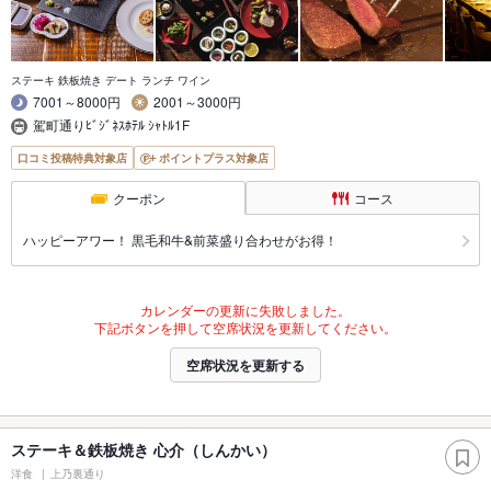
ステーキ 鉄板焼き デート ランチ ワイン
7001～8000円
2001～3000円
駕町通りﾋﾞｼﾞﾈｽﾎﾃﾙ ｼｬﾄﾙ1F
口コミ投稿特典対象店
ポイントプラス対象店
クーポン
コース
ハッピーアワー！ 黒毛和牛&前菜盛り合わせがお得！
カレンダーの更新に失敗しました。
下記ボタンを押して空席状況を更新してください。
空席状況を更新する
ステーキ＆鉄板焼き 心介（しんかい）
洋食
上乃裏通り