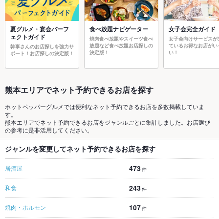
夏グルメ・宴会パーフ
食べ放題ナビゲーター
女子会完全ガイド
ェクトガイド
焼肉食べ放題やスイーツ食べ
女子会向けサービスが
放題など食べ放題お店探しの
ているお得なお店がい
幹事さんのお店探しを強力サ
決定版！
い！
ポート！お店探しの決定版！
熊本エリアでネット予約できるお店を探す
ホットペッパーグルメでは便利なネット予約できるお店を多数掲載していま
す。
熊本エリアでネット予約できるお店をジャンルごとに集計しました。お店選び
の参考に是非活用してください。
ジャンルを変更してネット予約できるお店を探す
473
居酒屋
件
243
和食
件
107
焼肉・ホルモン
件