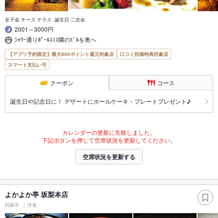
女子会 チーズ テラス 誕生日 二次会
2001～3000円
ｼｬﾜｰ通りﾎﾟｰﾙｽﾐｽ隣のﾋﾞﾙを奥へ
【アプリ予約限定】最大800ポイント還元対象店
口コミ投稿特典対象店
スマート支払い可
クーポン
コース
誕生日や記念日に！ デザートにホールケーキ・プレートプレゼント♪
カレンダーの更新に失敗しました。
下記ボタンを押して空席状況を更新してください。
空席状況を更新する
よかよか亭 坂梨本店
阿蘇市
洋食