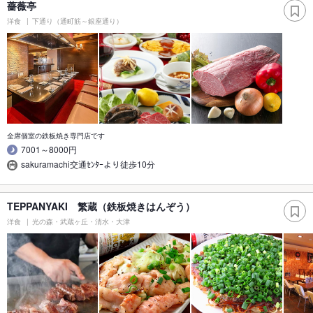
薔薇亭
洋食
下通り（通町筋～銀座通り）
全席個室の鉄板焼き専門店です
7001～8000円
sakuramachi交通ｾﾝﾀｰより徒歩10分
TEPPANYAKI 繁蔵（鉄板焼きはんぞう）
洋食
光の森・武蔵ヶ丘・清水・大津