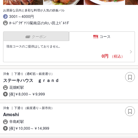
お洒落な店内と多彩な料理が人気の鉄板バル
3001～4000円
ﾎｰﾑﾌﾟﾗｻﾞﾅﾌｺ菊南店の向い田上ﾋﾞﾙ1F
クーポン
コース
現在コースのご提供はしておりません。
0円
（税込）
洋食
下通り（通町筋～銀座通り）
ステーキハウス ｇｒａｎｄ
花畑町駅
[夜]￥8,000～￥9,999
洋食
下通り（銀座通り～新市街）
Amoshi
辛島町駅
[夜]￥10,000～￥14,999