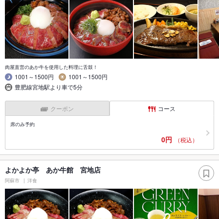
肉屋直営のあか牛を使用した料理に舌鼓！
1001～1500円
1001～1500円
豊肥線宮地駅より車で5分
クーポン
コース
席のみ予約
0円
（税込）
よかよか亭 あか牛館 宮地店
阿蘇市
洋食