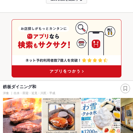
鉄板ダイニング和
洋食
出水・田迎・近見・川尻・平成