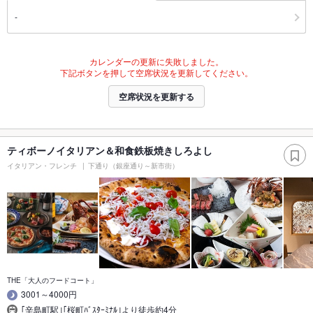
‐
カレンダーの更新に失敗しました。
下記ボタンを押して空席状況を更新してください。
空席状況を更新する
ティボーノイタリアン＆和食鉄板焼きしろよし
イタリアン・フレンチ
下通り（銀座通り～新市街）
THE「大人のフードコート」
3001～4000円
｢辛島町駅｣｢桜町ﾊﾞｽﾀｰﾐﾅﾙ｣より徒歩約4分