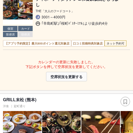
し
THE「大人のフードコート」
3001～4000円
｢辛島町駅｣｢桜町ﾊﾞｽﾀｰﾐﾅﾙ｣より徒歩約4分
個室
カード
禁煙席
喫煙席
【アプリ予約限定】最大800ポイント還元対象店
口コミ投稿特典対象店
ネット予約可
カレンダーの更新に失敗しました。
下記ボタンを押して空席状況を更新してください。
空席状況を更新する
GRILL末松 (熊本)
洋食
駕町通り