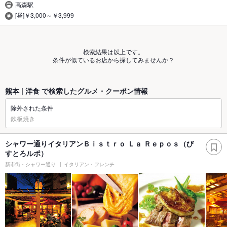
高森駅
[昼]￥3,000～￥3,999
検索結果は以上です。
条件が似ているお店から探してみませんか？
熊本 | 洋食 で検索したグルメ・クーポン情報
除外された条件
鉄板焼き
シャワー通りイタリアンＢｉｓｔｒｏ Ｌａ Ｒｅｐｏｓ（び
すとろルポ）
新市街・シャワー通り
イタリアン・フレンチ