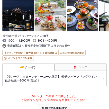
熊本城を一望できるロケーションでお食事
10001～12000円
3001～4000円
辛島町駅より徒歩約5分/花畑町駅より徒歩約5分
【アプリ予約限定】最大350ポイント還元対象店
口コミ投稿特典対象店
ポイントプラス対象店
クーポン
コース
【ランチアフタヌーンティーコース限定】 90分スパークリングワイン
飲み放題⇒2000円(税込)！
カレンダーの更新に失敗しました。
下記ボタンを押して空席状況を更新してください。
空席状況を更新する