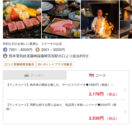
特別な日のお祝いに最適な、ステーキのお店
7001～8000円
2001～3000円
熊本電気鉄道藤崎線藤崎宮前駅出口より徒歩約5分
口コミ投稿特典対象店
ポイントプラス対象店
クーポン
コース
【ランチコース】肉本来の風味を愉しむ、サービスステーキ◆1980円（税抜）～
2,178円
（税込）
【ランチコース】芳醇な肉汁を閉じ込めた、気品漂う本格ハンバーグ◆2300円（税
抜）
2,530円
（税込）