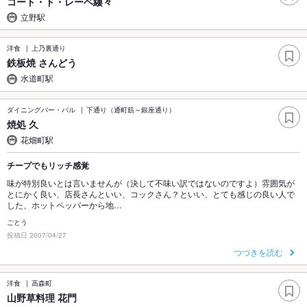
コート・ド・レーベ縷々
立野駅
洋食
上乃裏通り
鉄板焼 さんどう
水道町駅
ダイニングバー・バル
下通り（通町筋～銀座通り）
焼処 久
花畑町駅
チープでもリッチ感覚
味が特別良いとは言いませんが（決して不味い訳ではないのですよ）雰囲気が
とにかく良い、店長さんといい、コックさん？といい、とても感じの良い人で
した、ホットペッパーから地…
ごとう
投稿日 2007/04/27
つづきを読む
洋食
高森町
山野草料理 花門