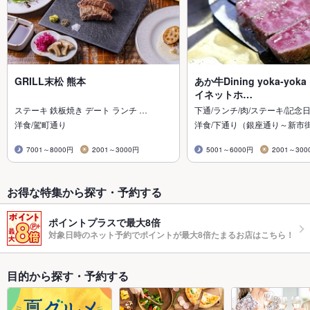
GRILL末松 熊本
あか牛Dining yoka-yok
イネットホ…
ステーキ 鉄板焼き デート ランチ …
下通/ランチ/肉/ステーキ/記念日
洋食/駕町通り
洋食/下通り（銀座通り～新市
7001～8000円
2001～3000円
5001～6000円
2001～300
お得な特集から探す・予約する
ポイントプラスで最大8倍
対象日時のネット予約でポイントが最大8倍たまるお店はこちら！
目的から探す・予約する