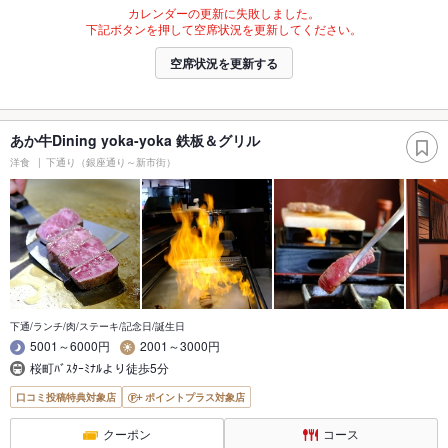
カレンダーの更新に失敗しました。
下記ボタンを押して空席状況を更新してください。
空席状況を更新する
あか牛Dining yoka-yoka 鉄板＆グリル
洋食
下通り（銀座通り～新市街）
下通/ランチ/肉/ステーキ/記念日/誕生日
5001～6000円
2001～3000円
桜町ﾊﾞｽﾀｰﾐﾅﾙより徒歩5分
口コミ投稿特典対象店
ポイントプラス対象店
クーポン
コース