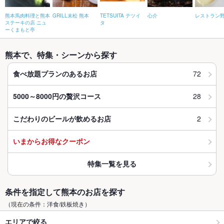
熊本馬肉料理と熊本
GRILL末松 熊本
TETSUITA テツイ
心介
レストラン
ステーキの店 ニュ
タ
ーくまもと亭
熊本で、特集・シーンから探す
72
食べ放題プランのあるお店
28
5000～8000円の贅沢コース
2
こだわりのビールが飲めるお店
いまからお得なクーポン
特集一覧を見る
条件を指定して熊本のお店を探す
（現在の条件：洋食/鉄板焼き）
エリアで絞る