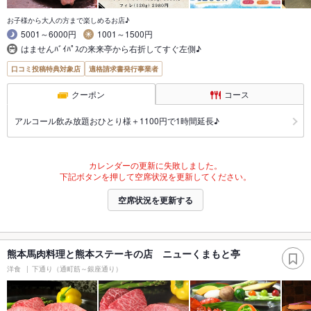
お子様から大人の方まで楽しめるお店♪
5001～6000円
1001～1500円
はませんﾊﾞｲﾊﾟｽの来来亭から右折してすぐ左側♪
口コミ投稿特典対象店
適格請求書発行事業者
クーポン
コース
アルコール飲み放題おひとり様＋1100円で1時間延長♪
カレンダーの更新に失敗しました。
下記ボタンを押して空席状況を更新してください。
空席状況を更新する
熊本馬肉料理と熊本ステーキの店 ニューくまもと亭
洋食
下通り（通町筋～銀座通り）