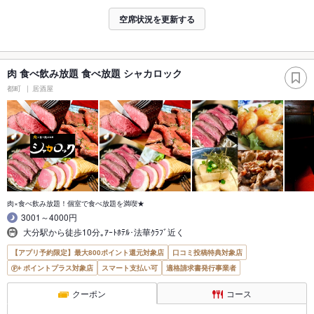
空席状況を更新する
肉 食べ飲み放題 食べ放題 シャカロック
都町
居酒屋
肉×食べ飲み放題！個室で食べ放題を満喫★
3001～4000円
大分駅から徒歩10分｡ｱｰﾄﾎﾃﾙ･法華ｸﾗﾌﾞ近く
【アプリ予約限定】最大800ポイント還元対象店
口コミ投稿特典対象店
ポイントプラス対象店
スマート支払い可
適格請求書発行事業者
クーポン
コース