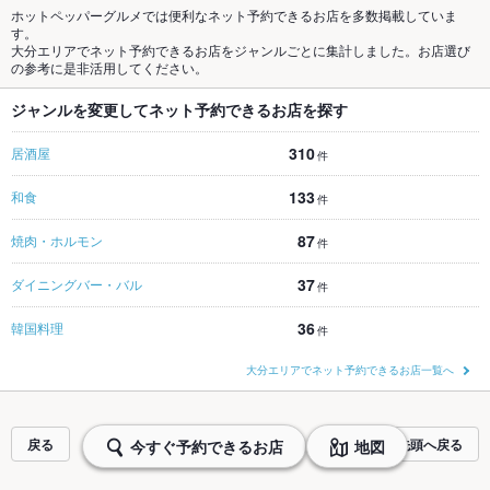
ホットペッパーグルメでは便利なネット予約できるお店を多数掲載していま
す。
大分エリアでネット予約できるお店をジャンルごとに集計しました。お店選び
の参考に是非活用してください。
ジャンルを変更してネット予約できるお店を探す
310
居酒屋
件
133
和食
件
87
焼肉・ホルモン
件
37
ダイニングバー・バル
件
36
韓国料理
件
大分エリアでネット予約できるお店一覧へ
戻る
ページの先頭へ戻る
今すぐ予約できるお店
地図