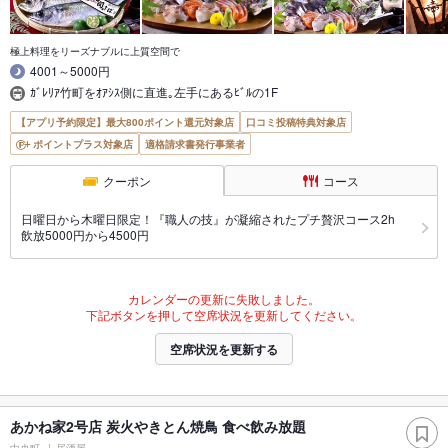
極上料理をリーズナブルに上質空間で
4001～5000円
ｶﾞﾚﾘｱ竹町をｵｱｼｽ側に直進｡左手にあるﾋﾞﾙの1F
【アプリ予約限定】最大800ポイント還元対象店
口コミ投稿特典対象店
ポイントプラス対象店
適格請求書発行事業者
クーポン
コース
日曜日から木曜日限定！『職人の技』が凝縮されたプチ贅沢コース2h
飲放5000円から4500円
カレンダーの更新に失敗しました。
下記ボタンを押して空席状況を更新してください。
空席状況を更新する
あかね家2号店 炭火やきとん焼鳥 食べ飲み放題
中央町
居酒屋