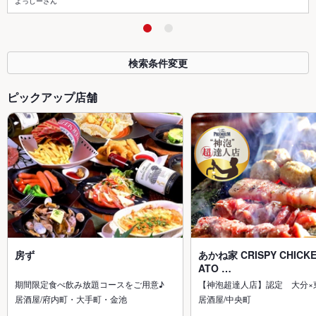
よっしーさん
検索条件変更
ピックアップ店舗
房ず
あかね家 CRISPY CHICKE
ATO …
期間限定食べ飲み放題コースをご用意♪
【神泡超達人店】認定 大分×
居酒屋/府内町・大手町・金池
居酒屋/中央町