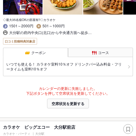
◇最大35名様OKの部屋有!!◇カラオケ
1501～2000円
501～1000円
大分駅の府内中央口(北口)から中央通方面へ徒歩…
口コミ投稿特典対象店
クーポン
コース
いつでも使える！ カラオケ室料10％オフ ドリンクバー込み料金・フリ
ータイムも室料10％オフ
カレンダーの更新に失敗しました。
下記ボタンを押して空席状況を更新してください。
空席状況を更新する
カラオケ ビッグエコー 大分駅前店
カラオケ・パーティ
大分駅