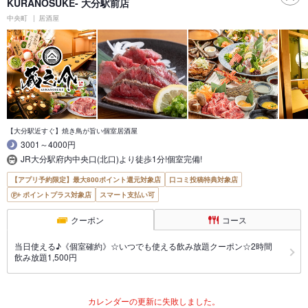
KURANOSUKE- 大分駅前店
中央町
居酒屋
【大分駅近すぐ】焼き鳥が旨い個室居酒屋
3001～4000円
JR大分駅府内中央口(北口)より徒歩1分!個室完備!
【アプリ予約限定】最大800ポイント還元対象店
口コミ投稿特典対象店
ポイントプラス対象店
スマート支払い可
クーポン
コース
当日使える♪《個室確約》☆いつでも使える飲み放題クーポン☆2時間
飲み放題1,500円
カレンダーの更新に失敗しました。