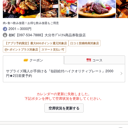
肉×食べ飲み放題！お得な飲み放題もご用意
2001～3000円
都町【097-534-7888】大分市ﾌﾟﾚﾐｱﾑ商品券取扱店
【アプリ予約限定】最大800ポイント還元対象店
口コミ投稿特典対象店
ポイントプラス対象店
スマート支払い可
クーポン
コース
サプライズ職人が手掛ける『似顔絵付ハイクオリティプレート』2000
円★2日前要予約
カレンダーの更新に失敗しました。
下記ボタンを押して空席状況を更新してください。
空席状況を更新する