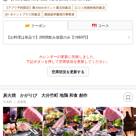
【アプリ予約限定】最大800ポイント還元対象店
口コミ投稿特典対象店
ポイントプラス対象店
適格請求書発行事業者
クーポン
コース
【お料理は単品で】2時間飲み放題のみ【1980円】
カレンダーの更新に失敗しました。
下記ボタンを押して空席状況を更新してください。
空席状況を更新する
炭火焼 かがりび 大分竹町 地鶏 和食 創作
中央町
居酒屋