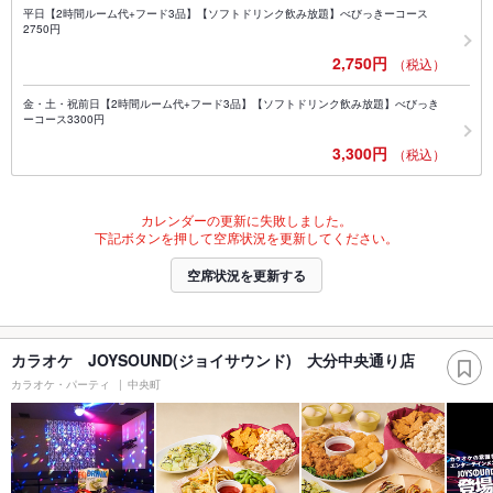
平日【2時間ルーム代+フード3品】【ソフトドリンク飲み放題】べびっきーコース
2750円
2,750円
（税込）
金・土・祝前日【2時間ルーム代+フード3品】【ソフトドリンク飲み放題】べびっき
ーコース3300円
3,300円
（税込）
カレンダーの更新に失敗しました。
下記ボタンを押して空席状況を更新してください。
空席状況を更新する
カラオケ JOYSOUND(ジョイサウンド) 大分中央通り店
カラオケ・パーティ
中央町