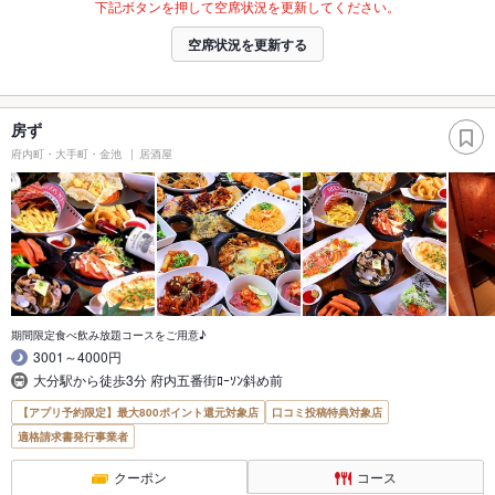
下記ボタンを押して空席状況を更新してください。
空席状況を更新する
房ず
府内町・大手町・金池
居酒屋
期間限定食べ飲み放題コースをご用意♪
3001～4000円
大分駅から徒歩3分 府内五番街ﾛｰｿﾝ斜め前
【アプリ予約限定】最大800ポイント還元対象店
口コミ投稿特典対象店
適格請求書発行事業者
クーポン
コース