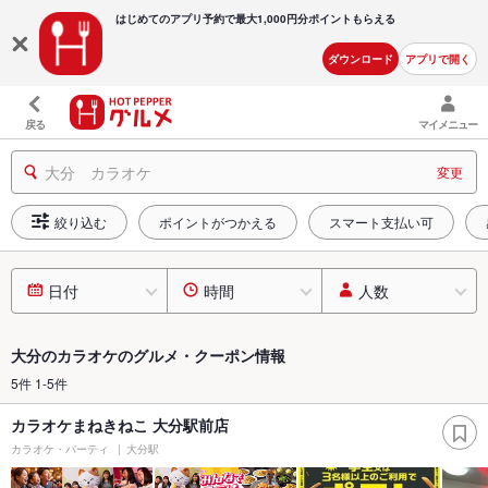
はじめてのアプリ予約で最大
1,000円分ポイントもらえる
ダウンロード
アプリで開く
戻る
マイメニュー
大分 カラオケ
変更
絞り込む
ポイントがつかえる
スマート支払い可
日付
時間
人数
大分のカラオケのグルメ・クーポン情報
5件 1-5件
カラオケまねきねこ 大分駅前店
カラオケ・パーティ
大分駅