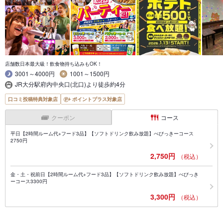
店舗数日本最大級！飲食物持ち込みもOK！
3001～4000円
1001～1500円
JR大分駅府内中央口(北口)より徒歩約4分
口コミ投稿特典対象店
ポイントプラス対象店
クーポン
コース
平日【2時間ルーム代+フード3品】【ソフトドリンク飲み放題】べびっきーコース
2750円
2,750円
（税込）
金・土・祝前日【2時間ルーム代+フード3品】【ソフトドリンク飲み放題】べびっき
ーコース3300円
3,300円
（税込）