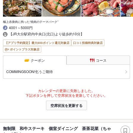
極上赤身肉に拘った“焼肉のテーマパーク”
4001～5000円
【JR大分駅府内中央口(北口)より徒歩約10分】
【アプリ予約限定】最大800ポイント還元対象店
口コミ投稿特典対象店
ポイントプラス対象店
クーポン
コース
COMMINGSOON!乞うご期待
カレンダーの更新に失敗しました。
下記ボタンを押して空席状況を更新してください。
空席状況を更新する
無制限 和牛ステーキ 個室ダイニング 茶茶花菜（ちゃ