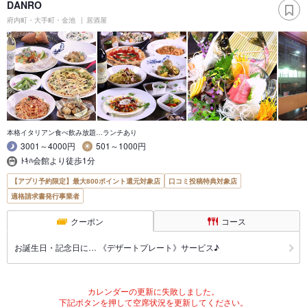
DANRO
府内町・大手町・金池
居酒屋
本格イタリアン食べ飲み放題…ランチあり
3001～4000円
501～1000円
ﾄｷﾊ会館より徒歩1分
【アプリ予約限定】最大800ポイント還元対象店
口コミ投稿特典対象店
適格請求書発行事業者
クーポン
コース
お誕生日・記念日に… 《デザートプレート》サービス♪
カレンダーの更新に失敗しました。
下記ボタンを押して空席状況を更新してください。