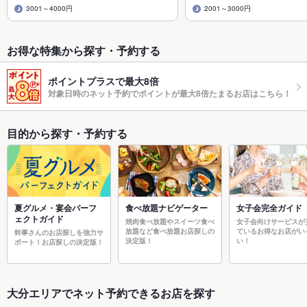
3001～4000円
2001～3000円
お得な特集から探す・予約する
ポイントプラスで最大8倍
対象日時のネット予約でポイントが最大8倍たまるお店はこちら！
目的から探す・予約する
夏グルメ・宴会パーフ
食べ放題ナビゲーター
女子会完全ガイド
ェクトガイド
焼肉食べ放題やスイーツ食べ
女子会向けサービスが
放題など食べ放題お店探しの
ているお得なお店がい
幹事さんのお店探しを強力サ
決定版！
い！
ポート！お店探しの決定版！
大分エリアでネット予約できるお店を探す