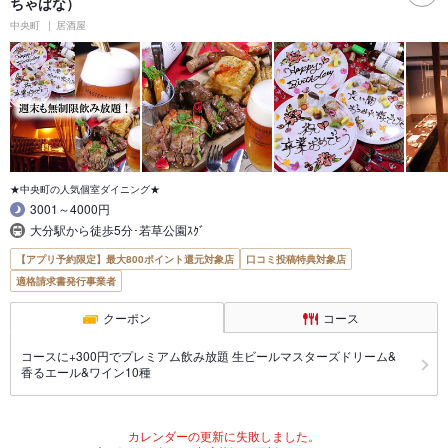
ちゃばな）
中央町
居酒屋
★中央町の人気個室ダイニング★
3001～4000円
大分駅から徒歩5分･若草公園ｽｸﾞ
【アプリ予約限定】最大800ポイント還元対象店
口コミ投稿特典対象店
適格請求書発行事業者
クーポン
コース
コースに+300円でプレミアム飲み放題 生ビールマスターズドリーム&
香るエール&ワイン10種
カレンダーの更新に失敗しました。