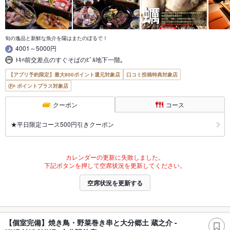
旬の逸品と新鮮な魚介を陽はまたのぼるで！
4001～5000円
ﾄｷﾊ前交差点のすぐそばのﾋﾞﾙ地下一階｡
【アプリ予約限定】最大800ポイント還元対象店
口コミ投稿特典対象店
ポイントプラス対象店
クーポン
コース
★平日限定コース500円引きクーポン
カレンダーの更新に失敗しました。
下記ボタンを押して空席状況を更新してください。
空席状況を更新する
【個室完備】焼き鳥・野菜巻き串と大分郷土 蔵之介 -