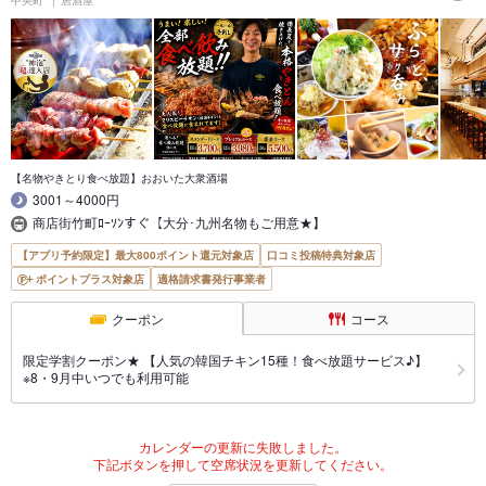
【名物やきとり食べ放題】おおいた大衆酒場
3001～4000円
商店街竹町ﾛｰｿﾝすぐ【大分･九州名物もご用意★】
【アプリ予約限定】最大800ポイント還元対象店
口コミ投稿特典対象店
ポイントプラス対象店
適格請求書発行事業者
クーポン
コース
限定学割クーポン★ 【人気の韓国チキン15種！食べ放題サービス♪】
※8・9月中いつでも利用可能
カレンダーの更新に失敗しました。
下記ボタンを押して空席状況を更新してください。