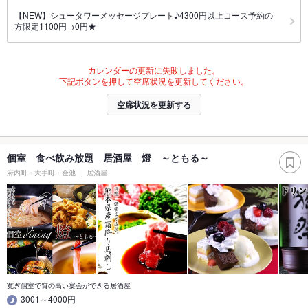
【NEW】シュータワーメッセージプレート♪4300円以上コース予約の
方限定1100円→0円★
カレンダーの更新に失敗しました。
下記ボタンを押して空席状況を更新してください。
空席状況を更新する
個室 食べ飲み放題 居酒屋 燈 ～ともる～
府内町・大手町・金池
居酒屋
寛ぎ個室で質の高い宴会ができる居酒屋
3001～4000円