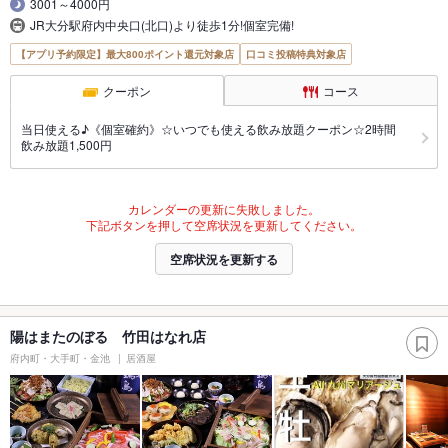
3001～4000円
JR大分駅府内中央口(北口)より徒歩1分!個室完備!
【アプリ予約限定】最大800ポイント還元対象店
口コミ投稿特典対象店
クーポン
コース
当日使える♪《個室確約》☆いつでも使える飲み放題クーポン☆2時間
飲み放題1,500円
カレンダーの更新に失敗しました。
下記ボタンを押して空席状況を更新してください。
空席状況を更新する
陽はまたのぼる 竹田はなれ店
府内町・大手町・金池
居酒屋