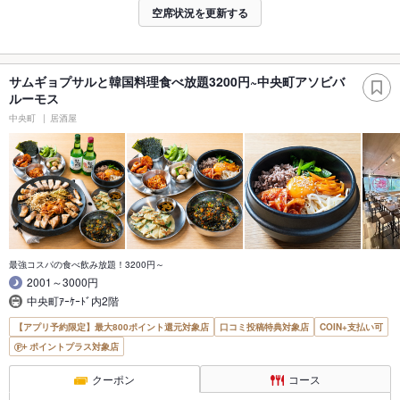
空席状況を更新する
サムギョプサルと韓国料理食べ放題3200円~中央町アソビバ
ルーモス
中央町
居酒屋
最強コスパの食べ飲み放題！3200円～
2001～3000円
中央町ｱｰｹｰﾄﾞ内2階
【アプリ予約限定】最大800ポイント還元対象店
口コミ投稿特典対象店
COIN+支払い可
ポイントプラス対象店
クーポン
コース