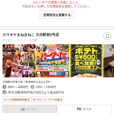
カレンダーの更新に失敗しました。
下記ボタンを押して空席状況を更新してください。
空席状況を更新する
カラオケまねきねこ 大分駅前2号店
カラオケ・パーティ
大分駅
店舗数日本最大級！飲食物持ち込みもOK！
3001～4000円
1001～1500円
JR大分駅府内中央口(北口)より徒歩約7分
口コミ投稿特典対象店
ポイントプラス対象店
クーポン
コース