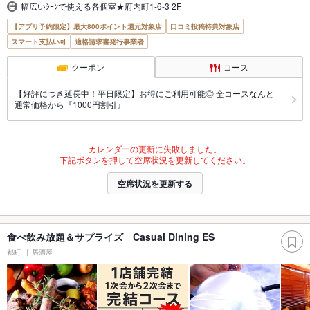
幅広いｼｰﾝで使える各個室★府内町1-6-3 2F
【アプリ予約限定】最大800ポイント還元対象店
口コミ投稿特典対象店
スマート支払い可
適格請求書発行事業者
クーポン
コース
【好評につき延長中！平日限定】お得にご利用可能◎ 全コースなんと
通常価格から『1000円割引』
カレンダーの更新に失敗しました。
下記ボタンを押して空席状況を更新してください。
空席状況を更新する
食べ飲み放題＆サプライズ Casual Dining ES
都町
居酒屋